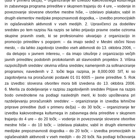
(tudi v primeru dežja), – organiziranje ter izvedbo kakovostnega kulturnega
in zabavnega programa prireditve v skupnem trajanju do 4 ure, – vodenje in
povezovanje slovesne otvoritve mestne hiše, – izdelavo plakatov, vabil in
drugih elementov medijske prepoznavnosti dogodka, – izvedbo promocijskih
in oglaševalskih aktivnosti v vseh medijih. 2. Upravičenci za dodelitev
sredstev po tem razpisu Na razpis se lahko prijavijo pravne osebe oziroma
skupine pravnih oseb, ki se profesionalno ukvarjajo z organizacijo in
promocijo prireditev s pogojem: – da imajo sedež v Mestni občini Novo
mesto, – da lahko zagotovijo izvedbo vseh aktivnosti do 13. oktobra 2006, –
da delujejo v javnem interesu, – da imajo izkušnje z organizacijo večjih
javnih prireditev, podobnih protokolarnih ali slavnostnih projektov. 3. Višina
razpoložljivih sredstev: okvirna višina sredstev, namenjenih za sofinanciranje
programov, navedenih v 2. točki tega razpisa, je 8,000.000 SIT, ki so
zagotovljena na proračunski postavki 01 01 6005 – javne prireditve. 5. Rok
za izvedbo: slovesna otvoritev mora biti izvedena do 13. oktobra 2006.
6. Merila za dodeljevanje v razpisu zagotovljenih sredstev Prijave na razpis
bodo ovrednotene na podlagi naslednjih meril, ki bodo upoštevana pri
razdeljevanju proračunskih sredstev: – organiziranje in izvedba tehnične
priprave prireditve (tudi v primeru dežja) – do 30 točk; – organiziranje ter
izvedba kakovostnega kulturnega in zabavnega dela prireditve v skupnem
trajanju do 4 ure – do 20 točk; – vodenje in povezovanje slovesne otvoritve
mestne hiše – do 10 točk; – izdelava plakatov, vabil in drugih elementov
medijske prepoznavnosti dogodka – do 20 točk; – izvedba promocijskih in
oglaševalskih aktivnosti v vseh medijih – do 20 točk. Na podlagi točkovanja