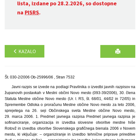
lista, izdane po 28.2.2026, so dostopne
na
PISRS
.
KAZALO
Št. 030-2/2006 Ob-25996/06 , Stran 7532
Javni razpis se izvede na podlagi Pravilnika o izvedbi javnih razpisov na
županovih postavkah v Mestni občini Novo mesto (093-39/2006), 30. člena
Statuta Mestne občine Novo mesto (Ur. l. RS, št. 68/01, 44/02 in 72/05) in
Spremembe Odloka o proračunu Mestne občine Novo mesto za leto 2006,
sprejetega na 26. seji Občinskega sveta Mestne občine Novo mesto,
29. marca 2006. 1. Predmet javnega razpisa Predmet javnega razpisa je
sofinanciranje, organizacija in izvedba slovesne otvoritve mestne hiše
Rotovž in izvedba otvoritve Slovenskega grafičnega bienala 2006 v Novem
mestu, ki vključuje: – organiziranje in izvedbo tehnične priprave prireditve