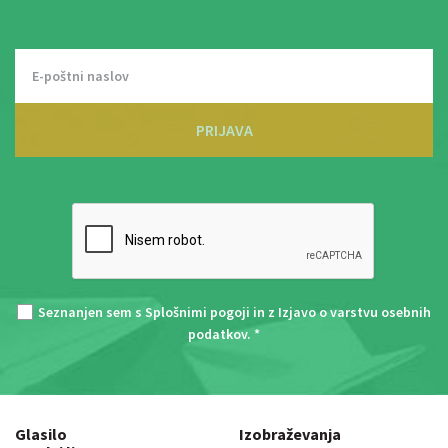
PRIJAVA
Seznanjen sem s
Splošnimi pogoji
in z
Izjavo o varstvu osebnih
podatkov
. *
Glasilo
Izobraževanja