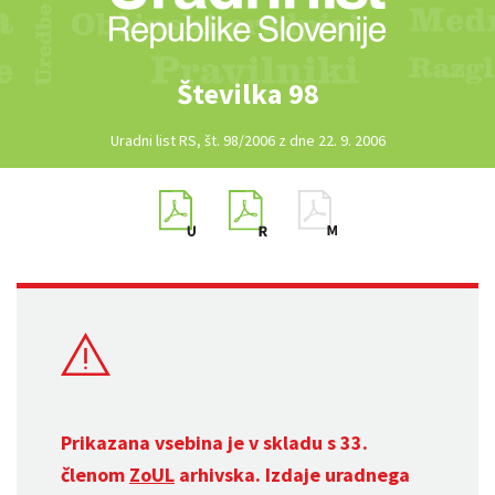
Številka 98
Uradni list RS, št. 98/2006 z dne 22. 9. 2006
Prikazana vsebina je v skladu s 33.
členom
ZoUL
arhivska. Izdaje uradnega