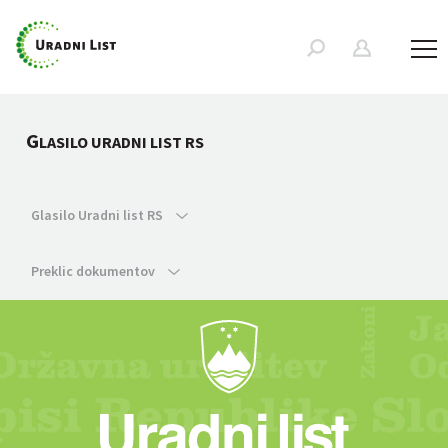
G
LASILO URADNI LIST RS
Glasilo Uradni list RS
Preklic dokumentov