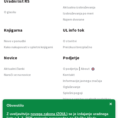
Uradni list RS
Aktualna izobraževanja
O glasilu
Izobraževanja po meri
Najem dvorane
Knjigarna
UL info tok
Novo v ponudbi
O storitvi
Kako nakupovati v spletni knjigarni
Preizkusi brezplačno
Novice
Podjetje
|
Aktualni članki
O podjetju
About
Naroči se na novice
Kontakt
Informacije javnega značaja
Oglaševanje
Splošni pogoji
Izjava o varstvu osebnih podatkov
×
E-dražbe
Obvestilo
Z uveljavitvijo
novega zakona (ZOUL)
se je
izdajanje uradnega