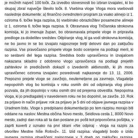
je možnih največ 100 točk. Za izvedbo slovesnosti bo izbran izvajalec, ki bo
skupaj zbral največje število točk. 8. Vsebina vloge Vloga mora vsebovati
naslednje dokumente: a) finančno ovrednoteni program za vsako alinejo iz 1.
oziroma 6. točke tega razpisa, b) vsebinsko obrazložitev posamezne alineje
iz 1. oziroma 6. točke tega razpisa. 9. Obravnava vlog Tričlanska strokovna
komisija, ki jo imenuje župan, bo obravnavala prispele vloge in pripravila
predloge za dodelitev sredstev. Odpiranje vlog, ki ga vodi strokovna komisija,
ne bo javno in se bo izvajalo najpozneje tretji delovni dan po zaključku
razpisa. Vse pravočasno prispele vloge bodo ocenjene na podlagi meril, ki
so sestavni del tega razpisa. Sredstva bodo upravičencu in izvajalcem
nakazana skladno z odobreno vlogo upravičenca na podlagi prejetih
zahtevkov in predloženih dokazil o izvedenih aktivnostih, ki jih mora
upravičenec oziroma izvajalec posredovati najkasneje do 13. 11. 2006.
Prepozno prejete vloge se zavržejo, neutemeljene pa zavrnejo. Vlagatelje
nepopolnih vlog bo komisija v roku osmih dni od odpiranja vlog pisno
pozvala, da jih dopolnijo v roku osmih dni od prejema obvestila. Nepopolna
vloga, ki jo predlagatelj v navedenem roku ne bo dopolnil, se zavrže. 10. Rok
za prijavo in način prijave: rok za prijavo je 5 dni od objave javnega razpisa v
Uradnem listu. Vloge s predpisano dokumentacijo po tem razpisu morajo biti
oddane na naslov: Mestna občina Novo mesto, Seidlova cesta 1, 8000 Novo
mesto, zadnji dan roka ali ta dan poslane po pošti kot priporočena pošiljka, v
zaprti kuverti z oznako na prvi strani »Ne odpiraj - vloga na razpis za
otvoritev Mestne hiše Rotovž«. 11. Izid razpisa: vlagatelji bodo o izidu
javnega razpisa obveščeni najpozneje v 3 dneh po zaključku razpisa.