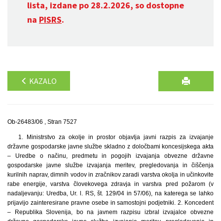
lista, izdane po 28.2.2026, so dostopne
na
PISRS
.
KAZALO
Ob-26483/06 , Stran 7527
1. Ministrstvo za okolje in prostor objavlja javni razpis za izvajanje
državne gospodarske javne službe skladno z določbami koncesijskega akta
– Uredbe o načinu, predmetu in pogojih izvajanja obvezne državne
gospodarske javne službe izvajanja meritev, pregledovanja in čiščenja
kurilnih naprav, dimnih vodov in zračnikov zaradi varstva okolja in učinkovite
rabe energije, varstva človekovega zdravja in varstva pred požarom (v
nadaljevanju: Uredba, Ur. l. RS, št. 129/04 in 57/06), na katerega se lahko
prijavijo zainteresirane pravne osebe in samostojni podjetniki. 2. Koncedent
– Republika Slovenija, bo na javnem razpisu izbral izvajalce obvezne