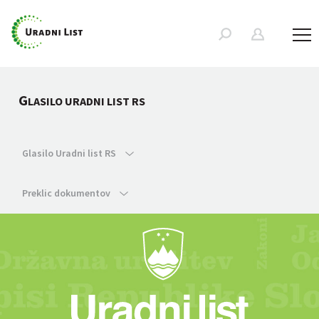
G
LASILO URADNI LIST RS
Glasilo Uradni list RS
Preklic dokumentov