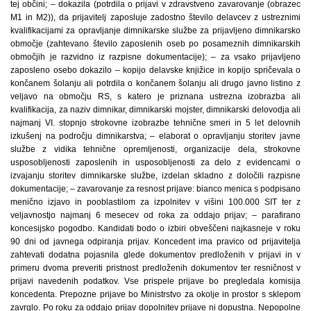
tej občini; – dokazila (potrdila o prijavi v zdravstveno zavarovanje (obrazec
M1 in M2)), da prijavitelj zaposluje zadostno število delavcev z ustreznimi
kvalifikacijami za opravljanje dimnikarske službe za prijavljeno dimnikarsko
območje (zahtevano število zaposlenih oseb po posameznih dimnikarskih
območjih je razvidno iz razpisne dokumentacije); – za vsako prijavljeno
zaposleno osebo dokazilo – kopijo delavske knjižice in kopijo spričevala o
končanem šolanju ali potrdila o končanem šolanju ali drugo javno listino z
veljavo na območju RS, s katero je priznana ustrezna izobrazba ali
kvalifikacija, za naziv dimnikar, dimnikarski mojster, dimnikarski delovodja ali
najmanj VI. stopnjo strokovne izobrazbe tehnične smeri in 5 let delovnih
izkušenj na področju dimnikarstva; – elaborat o opravljanju storitev javne
službe z vidika tehnične opremljenosti, organizacije dela, strokovne
usposobljenosti zaposlenih in usposobljenosti za delo z evidencami o
izvajanju storitev dimnikarske službe, izdelan skladno z določili razpisne
dokumentacije; – zavarovanje za resnost prijave: bianco menica s podpisano
menično izjavo in pooblastilom za izpolnitev v višini 100.000 SIT ter z
veljavnostjo najmanj 6 mesecev od roka za oddajo prijav; – parafirano
koncesijsko pogodbo. Kandidati bodo o izbiri obveščeni najkasneje v roku
90 dni od javnega odpiranja prijav. Koncedent ima pravico od prijavitelja
zahtevati dodatna pojasnila glede dokumentov predloženih v prijavi in v
primeru dvoma preveriti pristnost predloženih dokumentov ter resničnost v
prijavi navedenih podatkov. Vse prispele prijave bo pregledala komisija
koncedenta. Prepozne prijave bo Ministrstvo za okolje in prostor s sklepom
zavrglo. Po roku za oddajo prijav dopolnitev prijave ni dopustna. Nepopolne