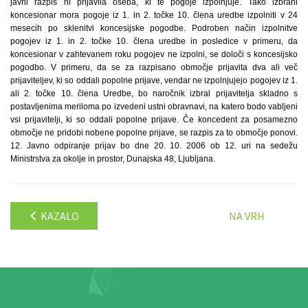
javni razpis ni prijavila oseba, ki te pogoje izpolnjuje. Tako izbrani
koncesionar mora pogoje iz 1. in 2. točke 10. člena uredbe izpolniti v 24
mesecih po sklenitvi koncesijske pogodbe. Podroben način izpolnitve
pogojev iz 1. in 2. točke 10. člena uredbe in posledice v primeru, da
koncesionar v zahtevanem roku pogojev ne izpolni, se določi s koncesijsko
pogodbo. V primeru, da se za razpisano območje prijavita dva ali več
prijaviteljev, ki so oddali popolne prijave, vendar ne izpolnjujejo pogojev iz 1.
ali 2. točke 10. člena Uredbe, bo naročnik izbral prijavitelja skladno s
postavljenima meriloma po izvedeni ustni obravnavi, na katero bodo vabljeni
vsi prijavitelji, ki so oddali popolne prijave. Če koncedent za posamezno
območje ne pridobi nobene popolne prijave, se razpis za to območje ponovi.
12. Javno odpiranje prijav bo dne 20. 10. 2006 ob 12. uri na sedežu
Ministrstva za okolje in prostor, Dunajska 48, Ljubljana.
KAZALO
NA VRH