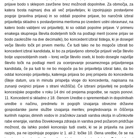
prijave bodo s sklepom zavržene brez možnosti dopolnitve. Za območja, za
katera bosta najmanj dva ali več prijaviteljev, ki izpolnjujejo postavljene
pogoje (pravilna prijava) in so oddali popolne prijave, bo naročnik izbral
prijavitelja skladno s postavljenima meriloma po izvedeni ustni obravnavi, na
katero bodo vabljeni vsi prijavitelji, ki so oddali popolne prijave. V primeru
enakega skupnega števila dodeljenih točk na podlagi meril (ocene prijav se
bodo zaokrožile na dve decimalki), bo koncedent izbral tistega, ki je dosegel
večje število točk pri prvem merilu. Če tudi tako ne bo mogoče izbrati bo
koncedent izbral kandidata, ki bo za prijavljeno območje prijavil večje število
bolje usposobljenih oseb – torej večje število oseb, ki bodo dosegle najvišje
število točk na podlagi meril za ocenjevanje posameznega prijavljenega
kandidata, če pa tudi to ne bo mogoče pa bo prijavitelja izbral tako, da bo
oddal koncesijo prijavitelju, katerega prijava bo prej prispela do koncedenta
(šteje datum, ura in minuta prispetja vloge do koncedenta, napisana na
zunanji ovojnici prijave s strani vložišča). Če izbrani prijavitelj ne podpiše
koncesijske pogodbe v roku 14 dni od prejema pogodbe, se razpis ponovi.
11. Koncedent si skladno z 18. členom Uredbe o spremembah in dopolnitvah
uredbe o načinu, predmetu in pogojih izvajanja obvezne državne
gospodarske javne službe izvajanja meritev, pregledovanja in čiščenja
kurilnih naprav, dimnih vodov in zračnikov zaradi varstva okolja in učinkovite
rabe energije, varstva človekovega zdravja in varstva pred požarom pridržuje
možnost, da lahko podeli koncesijo tudi osebi, ki se je prijavila na javni
razpis, pa ne izpolnjuje pogojev iz 1. ali 2. točke 10. člena uredbe, če se na