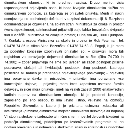
dimnikarskem območju, ki je predmet razpisa. Drugo merilo: višja
usposobljenost prijavljenih oseb, ki bodo izvajale dimnikarsko službo na
dimnikarskem območju, za katerega se prijavitelj prijavlja. Merili in način
ocenjevanja so podrobneje definirani v razpisni dokumentaciji. 6. Razpisna
dokumentacija je objavljena na spletni strani Ministrstva za okolje in prostor
(www.sigov.si/mop), zainteresirani prijavitelji pa jo lahko brezplačno dvignejo
tudi v vložišču Ministrstva za okolje in prostor, Dunajska 48, 1000 Ljubljana.
7. Kontaktna oseba Ministrstva za okolje in prostor je Rok Peterman, tel.
01/478-74-85 in Vilma Alina Bezenšek, 01/478-74-53. 8. Pogoji, ki jih mora
za podelitev koncesije izpolnjevati prijavitelj so: – prijavitelj mora biti
registriran za opravljanje dejavnosti dimnikarske službe (šifra 74.700 in
74.300); – zoper prijavitelja ne sme biti uveden ali začet postopek prisilne
poravnave, stečajni ali likvidacijski postopek, drug postopek, katerega
posledica ali namen je prenehanje prijaviteljevega poslovanja; – prijavitelj
ima poravnane davke in prispevke; – prijavitelj ima poravnane vse
koncesijske dajatve; – prijavitelj mora imeti zaposleno ustrezno število
delavcev, in sicer mora prijavitelj imeti na vsakih začetih 2000 enakovrednih
kurilnih naprav na dimnikarskem območju, ki je predmet koncesije,
zaposleno po eno osebo, ki ima javno listino, veljavno na območju
Republike Slovenije, s katero ji je priznana ustrezna izobrazba ali
kvalifikacija (dimnikar, dimnikarski mojster, dimnikarski delovodja ali najmanj
VI. stopnja strokovne izobrazbe tehnične smeri in pet let delovnih izkušenj na
področju dimnikarstva), pridobljeno po izobraževalnih programih ali na
podlagi preverjanja in potrjevanja strokovnih znanj in spretnosti za pridobitev