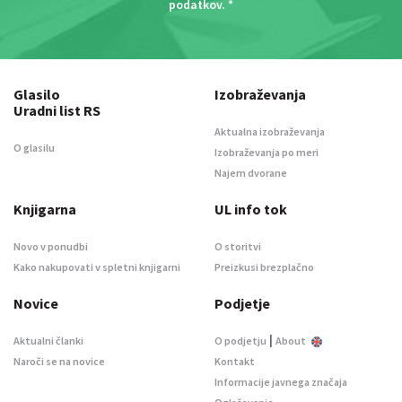
podatkov
. *
Glasilo
Izobraževanja
Uradni list RS
Aktualna izobraževanja
O glasilu
Izobraževanja po meri
Najem dvorane
Knjigarna
UL info tok
Novo v ponudbi
O storitvi
Kako nakupovati v spletni knjigarni
Preizkusi brezplačno
Novice
Podjetje
|
Aktualni članki
O podjetju
About
Naroči se na novice
Kontakt
Informacije javnega značaja