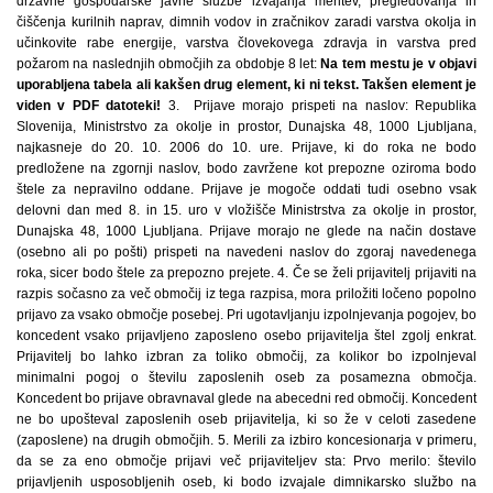
državne gospodarske javne službe izvajanja meritev, pregledovanja in
čiščenja kurilnih naprav, dimnih vodov in zračnikov zaradi varstva okolja in
učinkovite rabe energije, varstva človekovega zdravja in varstva pred
požarom na naslednjih območjih za obdobje 8 let:
Na tem mestu je v objavi
uporabljena tabela ali kakšen drug element, ki ni tekst. Takšen element je
viden v PDF datoteki!
3. Prijave morajo prispeti na naslov: Republika
Slovenija, Ministrstvo za okolje in prostor, Dunajska 48, 1000 Ljubljana,
najkasneje do 20. 10. 2006 do 10. ure. Prijave, ki do roka ne bodo
predložene na zgornji naslov, bodo zavržene kot prepozne oziroma bodo
štele za nepravilno oddane. Prijave je mogoče oddati tudi osebno vsak
delovni dan med 8. in 15. uro v vložišče Ministrstva za okolje in prostor,
Dunajska 48, 1000 Ljubljana. Prijave morajo ne glede na način dostave
(osebno ali po pošti) prispeti na navedeni naslov do zgoraj navedenega
roka, sicer bodo štele za prepozno prejete. 4. Če se želi prijavitelj prijaviti na
razpis sočasno za več območij iz tega razpisa, mora priložiti ločeno popolno
prijavo za vsako območje posebej. Pri ugotavljanju izpolnjevanja pogojev, bo
koncedent vsako prijavljeno zaposleno osebo prijavitelja štel zgolj enkrat.
Prijavitelj bo lahko izbran za toliko območij, za kolikor bo izpolnjeval
minimalni pogoj o številu zaposlenih oseb za posamezna območja.
Koncedent bo prijave obravnaval glede na abecedni red območij. Koncedent
ne bo upošteval zaposlenih oseb prijavitelja, ki so že v celoti zasedene
(zaposlene) na drugih območjih. 5. Merili za izbiro koncesionarja v primeru,
da se za eno območje prijavi več prijaviteljev sta: Prvo merilo: število
prijavljenih usposobljenih oseb, ki bodo izvajale dimnikarsko službo na