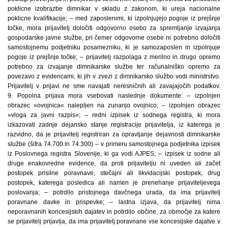
poklicne izobrazbe dimnikar v skladu z zakonom, ki ureja nacionalne
poklicne kvalifikacije; – med zaposlenimi, ki izpolnjujejo pogoje iz prejšnje
točke, mora prijavitelj določiti odgovorno osebo za spremljanje izvajanja
gospodarske javne službe, pri čemer odgovorne osebe ni potrebno določiti
samostojnemu podjetniku posamezniku, ki je samozaposlen in izpolnjuje
pogoje iz prejšnje točke; – prijavitelj razpolaga z merilno in drugo opremo
potrebno za izvajanje dimnikarske službe ter računalniško opremo za
povezavo z evidencami, ki jih v zvezi z dimnikarsko službo vodi ministrstvo.
Prijavitelj v prijavi ne sme navajati neresničnih ali zavajajočih podatkov.
9. Popolna prijava mora vsebovati naslednje dokumente: – izpolnjen
obrazec »ovojnica« nalepljen na zunanjo ovojnico; – izpolnjen obrazec
»vloga za javni razpis«; – redni izpisek iz sodnega registra, ki mora
izkazovati zadnje dejansko stanje registracije prijavitelja, iz katerega je
razvidno, da je prijavitelj registriran za opravljanje dejavnosti dimnikarske
službe (šifra 74.700 in 74.300) – v primeru samostojnega podjetnika izpisek
iz Poslovnega registra Slovenije, ki ga vodi AJPES; – izpisek iz sodne ali
druge enakovredne evidence, da proti prijavitelju ni uveden ali začet
postopek prisilne poravnave, stečajni ali likvidacijski postopek, drug
postopek, katerega posledica ali namen je prenehanje prijaviteljevega
poslovanja; – potrdilo pristojnega davčnega urada, da ima prijavitelj
poravnane davke in prispevke; – lastna izjava, da prijavitelj nima
neporavnanih koncesijskih dajatev in potrdilo občine, za območje za katere
se prijavitelj prijavlja, da ima prijavitelj poravnane vse koncesijske dajatve v