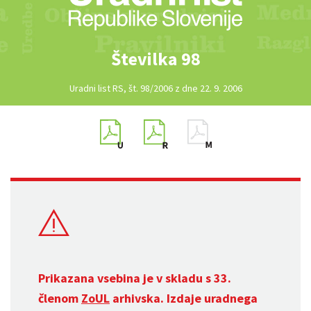
Številka 98
Uradni list RS, št. 98/2006 z dne 22. 9. 2006
Prikazana vsebina je v skladu s 33.
členom
ZoUL
arhivska. Izdaje uradnega