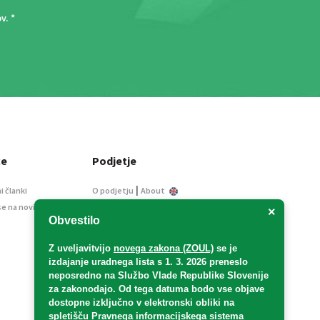
ov
. *
ce
Podjetje
|
i članki
O podjetju
About
se na novice
Kontakt
×
Obvestilo
Informacije javnega
značaja
Z uveljavitvijo
novega zakona (ZOUL)
se je
Oglaševanje
izdajanje uradnega lista s 1. 3. 2026 preneslo
Splošni pogoji
neposredno
na Službo Vlade Republike Slovenije
Izjava o varstvu osebnih
za zakonodajo
. Od tega datuma bodo vse objave
podatkov
dostopne izključno v elektronski obliki na
spletišču Pravnega informacijskega sistema
E-dražbe