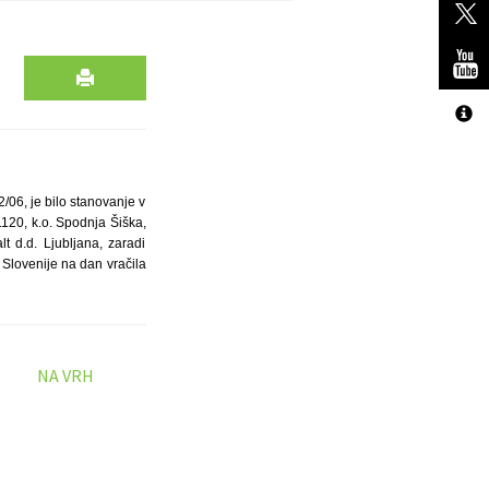
/06, je bilo stanovanje v
1120, k.o. Spodnja Šiška,
t d.d. Ljubljana, zaradi
 Slovenije na dan vračila
NA VRH