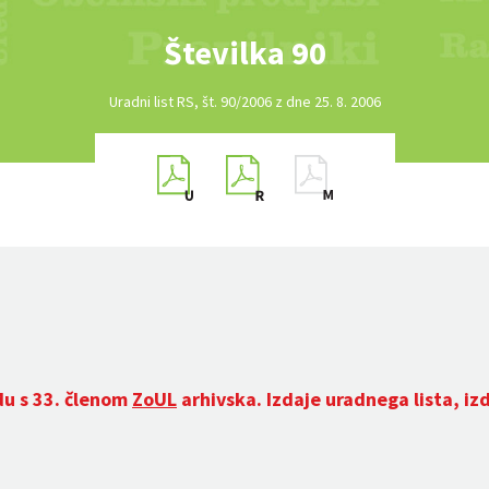
Številka 90
Uradni list RS, št. 90/2006 z dne 25. 8. 2006
du s 33. členom
ZoUL
arhivska. Izdaje uradnega lista, iz