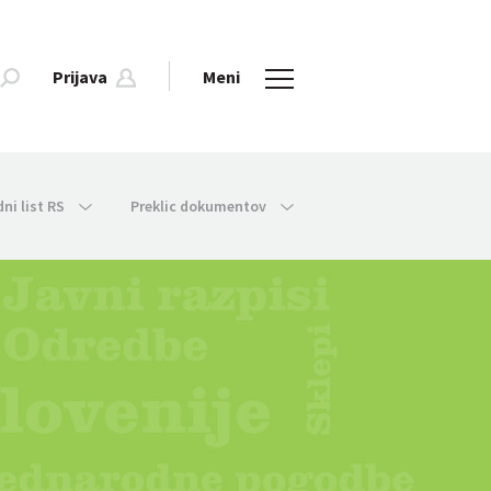
Prijava
Meni
dni list RS
Preklic dokumentov