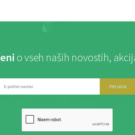
eni
o vseh naših novostih, akci
PRIJAVA