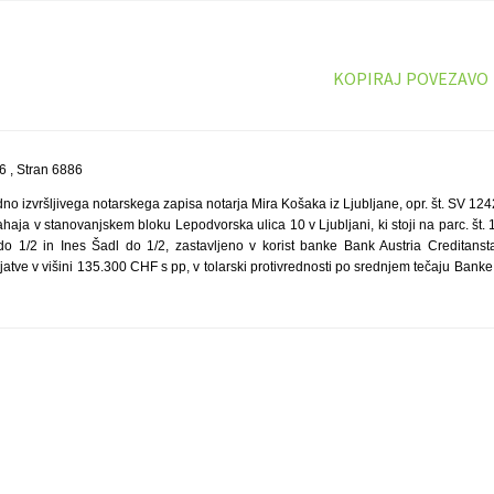
KOPIRAJ POVEZAVO
 , Stran 6886
o izvršljivega notarskega zapisa notarja Mira Košaka iz Ljubljane, opr. št. SV 1242
ahaja v stanovanjskem bloku Lepodvorska ulica 10 v Ljubljani, ki stoji na parc. št. 
o 1/2 in Ines Šadl do 1/2, zastavljeno v korist banke Bank Austria Creditanstal
atve v višini 135.300 CHF s pp, v tolarski protivrednosti po srednjem tečaju Banke