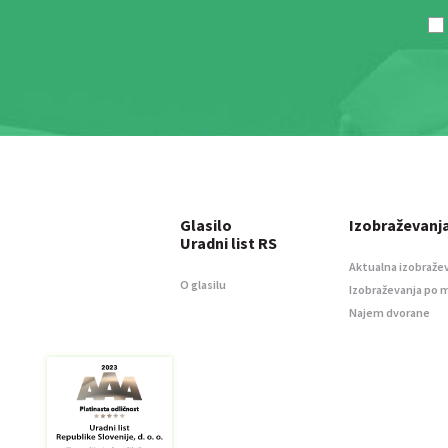
Glasilo
Izobraževanj
Uradni list RS
Aktualna izobraže
O glasilu
Izobraževanja po 
Najem dvorane