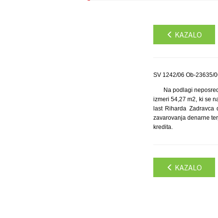
KAZALO
SV 1242/06 Ob-23635/06
Na podlagi neposredn
izmeri 54,27 m2, ki se n
last Riharda Zadravca d
zavarovanja denarne terj
kredita.
KAZALO