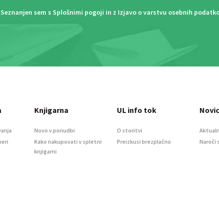
Seznanjen sem s
Splošnimi pogoji
in z
Izjavo o varstvu osebnih podatk
a
Knjigarna
UL info tok
Novi
vanja
Novo v ponudbi
O storitvi
Aktualn
meri
Kako nakupovati v spletni
Preizkusi brezplačno
Naroči 
knjigarni