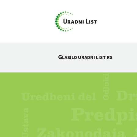
G
LASILO URADNI LIST RS