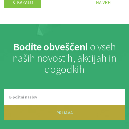
KAZALO
NA VRH
Bodite obveščeni
o vseh
naših novostih, akcijah in
dogodkih
PRIJAVA