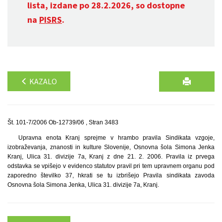
lista, izdane po 28.2.2026, so dostopne
na
PISRS
.
KAZALO
Št. 101-7/2006 Ob-12739/06 , Stran 3483
Upravna enota Kranj sprejme v hrambo pravila Sindikata vzgoje,
izobraževanja, znanosti in kulture Slovenije, Osnovna šola Simona Jenka
Kranj, Ulica 31. divizije 7a, Kranj z dne 21. 2. 2006. Pravila iz prvega
odstavka se vpišejo v evidenco statutov pravil pri tem upravnem organu pod
zaporedno številko 37, hkrati se tu izbrišejo Pravila sindikata zavoda
Osnovna šola Simona Jenka, Ulica 31. divizije 7a, Kranj.