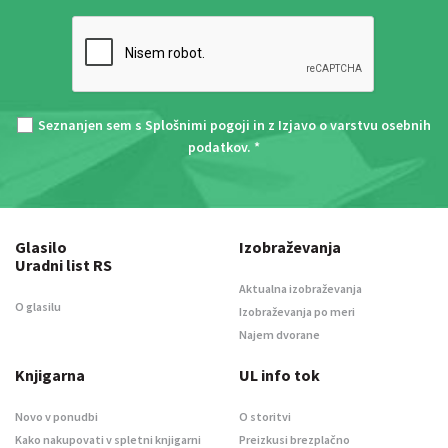
Seznanjen sem s
Splošnimi pogoji
in z
Izjavo o varstvu osebnih
podatkov
. *
Glasilo
Izobraževanja
Uradni list RS
Aktualna izobraževanja
O glasilu
Izobraževanja po meri
Najem dvorane
Knjigarna
UL info tok
Novo v ponudbi
O storitvi
Kako nakupovati v spletni knjigarni
Preizkusi brezplačno