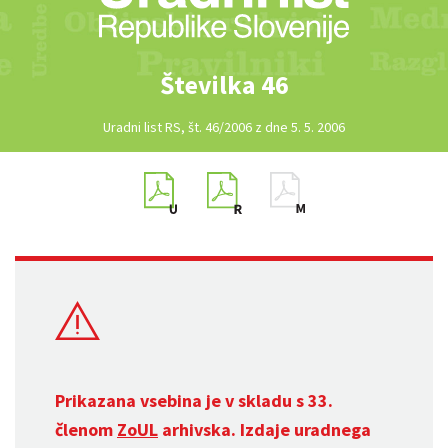
Številka 46
Uradni list RS, št. 46/2006 z dne 5. 5. 2006
Prikazana vsebina je v skladu s 33.
členom
ZoUL
arhivska. Izdaje uradnega