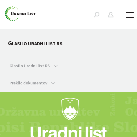
G
LASILO URADNI LIST RS
Glasilo Uradni list RS
Preklic dokumentov