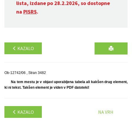
lista, izdane po 28.2.2026, so dostopne
na
PISRS
.
KAZALO
Ob-12742/06 , Stran 3482
Na tem mestu je v objavi uporabljena tabela ali kakšen drug element,
ki ni tekst. Takšen element je viden v PDF datoteki!
KAZALO
NA VRH