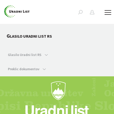
G
LASILO URADNI LIST RS
Glasilo Uradni list RS
Preklic dokumentov