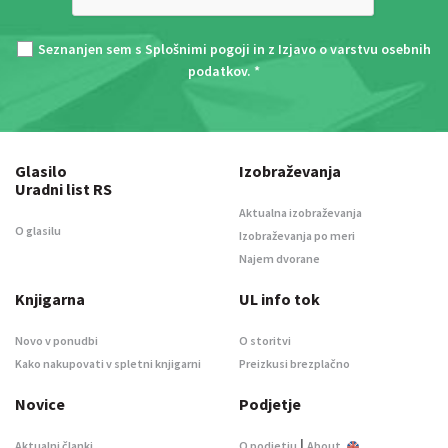
Seznanjen sem s
Splošnimi pogoji
in z
Izjavo o varstvu osebnih
podatkov
. *
Glasilo
Izobraževanja
Uradni list RS
Aktualna izobraževanja
O glasilu
Izobraževanja po meri
Najem dvorane
Knjigarna
UL info tok
Novo v ponudbi
O storitvi
Kako nakupovati v spletni knjigarni
Preizkusi brezplačno
Novice
Podjetje
|
Aktualni članki
O podjetju
About