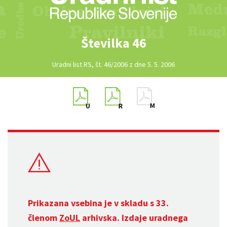
Številka 46
Uradni list RS, št. 46/2006 z dne 5. 5. 2006
Prikazana vsebina je v skladu s 33.
členom
ZoUL
arhivska. Izdaje uradnega