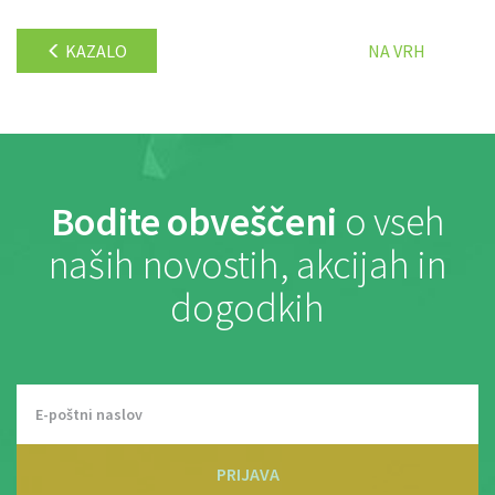
KAZALO
NA VRH
Bodite obveščeni
o vseh
naših novostih, akcijah in
dogodkih
PRIJAVA