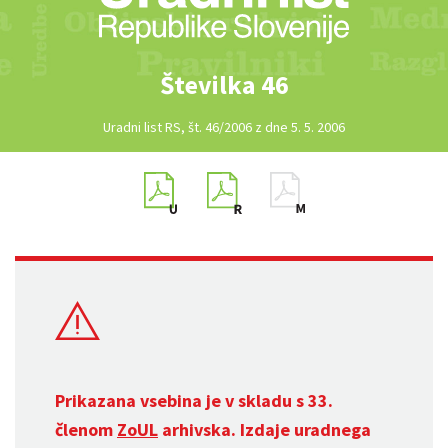
Številka 46
Uradni list RS, št. 46/2006 z dne 5. 5. 2006
Prikazana vsebina je v skladu s 33.
členom
ZoUL
arhivska. Izdaje uradnega