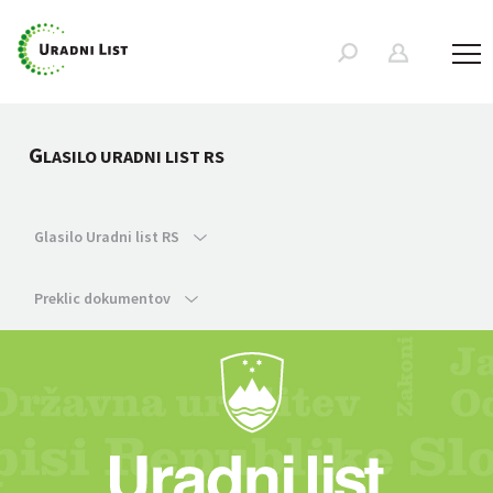
G
LASILO URADNI LIST RS
Glasilo Uradni list RS
Preklic dokumentov