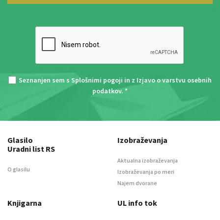
Seznanjen sem s
Splošnimi pogoji
in z
Izjavo o varstvu osebnih
podatkov
. *
Glasilo
Izobraževanja
Uradni list RS
Aktualna izobraževanja
O glasilu
Izobraževanja po meri
Najem dvorane
Knjigarna
UL info tok