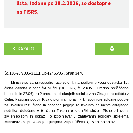
lista, izdane po 28.2.2026, so dostopne
na
PISRS
.
KAZALO
Št. 110-93/2006-31111 Ob-12466/06 , Stran 3470
Ministrstvo za pravosodje razpisuje: I. na podlagi prvega odstavka 15.
člena Zakona o sodniški službi (Ur. l. RS, št. 23/05 – uradno prečiščeno
besedilo in 27/06): a) 2 prosti mesti okrajnih sodnikov na Okrajnem sodišču v
Celju. Razpisni pogoji: K I/a diplomirani pravnik, ki izpolnjuje splošne pogoje
za izvolitev iz 8. člena in posebne pogoje za izvolitev na mesto okrajnega
sodnika, določene v 9. členu Zakona o sodniški službi. Pisne prijave z
življenjepisom in dokazili o izpolnjevanju zahtevanih pogojev sprejema
Ministrstvo za pravosodje, Ljubljana, Župančičeva 3, 15 dni po objavi.