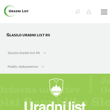
G
LASILO URADNI LIST RS
Glasilo Uradni list RS
Preklic dokumentov