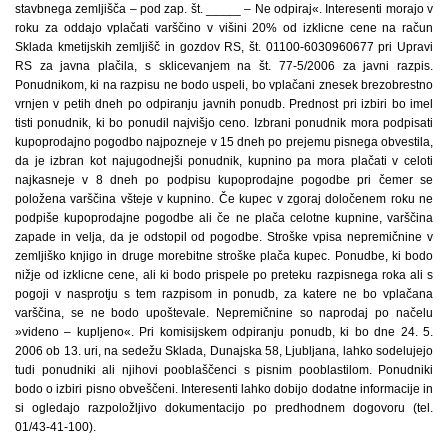
stavbnega zemljišča – pod zap. št. _____ – Ne odpiraj«. Interesenti morajo v
roku za oddajo vplačati varščino v višini 20% od izklicne cene na račun
Sklada kmetijskih zemljišč in gozdov RS, št. 01100-6030960677 pri Upravi
RS za javna plačila, s sklicevanjem na št. 77-5/2006 za javni razpis.
Ponudnikom, ki na razpisu ne bodo uspeli, bo vplačani znesek brezobrestno
vrnjen v petih dneh po odpiranju javnih ponudb. Prednost pri izbiri bo imel
tisti ponudnik, ki bo ponudil najvišjo ceno. Izbrani ponudnik mora podpisati
kupoprodajno pogodbo najpozneje v 15 dneh po prejemu pisnega obvestila,
da je izbran kot najugodnejši ponudnik, kupnino pa mora plačati v celoti
najkasneje v 8 dneh po podpisu kupoprodajne pogodbe pri čemer se
položena varščina všteje v kupnino. Če kupec v zgoraj določenem roku ne
podpiše kupoprodajne pogodbe ali če ne plača celotne kupnine, varščina
zapade in velja, da je odstopil od pogodbe. Stroške vpisa nepremičnine v
zemljiško knjigo in druge morebitne stroške plača kupec. Ponudbe, ki bodo
nižje od izklicne cene, ali ki bodo prispele po preteku razpisnega roka ali s
pogoji v nasprotju s tem razpisom in ponudb, za katere ne bo vplačana
varščina, se ne bodo upoštevale. Nepremičnine so naprodaj po načelu
»videno – kupljeno«. Pri komisijskem odpiranju ponudb, ki bo dne 24. 5.
2006 ob 13. uri, na sedežu Sklada, Dunajska 58, Ljubljana, lahko sodelujejo
tudi ponudniki ali njihovi pooblaščenci s pisnim pooblastilom. Ponudniki
bodo o izbiri pisno obveščeni. Interesenti lahko dobijo dodatne informacije in
si ogledajo razpoložljivo dokumentacijo po predhodnem dogovoru (tel.
01/43-41-100).