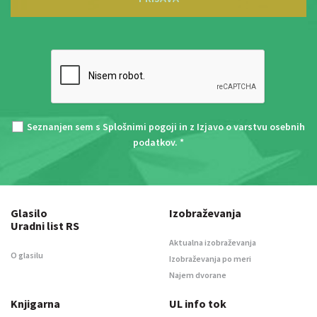
Seznanjen sem s
Splošnimi pogoji
in z
Izjavo o varstvu osebnih
podatkov
. *
Glasilo
Izobraževanja
Uradni list RS
Aktualna izobraževanja
O glasilu
Izobraževanja po meri
Najem dvorane
Knjigarna
UL info tok