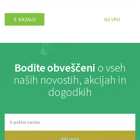
KAZALO
NA VRH
Bodite obveščeni
o vseh
naših novostih, akcijah in
dogodkih
PRIJAVA