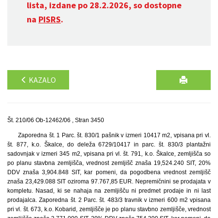
lista, izdane po 28.2.2026, so dostopne
na
PISRS
.
KAZALO
Št. 210/06 Ob-12462/06 , Stran 3450
Zaporedna št. 1 Parc. št. 830/1 pašnik v izmeri 10417 m2, vpisana pri vl.
št. 877, k.o. Škalce, do deleža 6729/10417 in parc. št. 830/3 plantažni
sadovnjak v izmeri 345 m2, vpisana pri vl. št. 791, k.o. Škalce, zemljišča so
po planu stavbna zemljišča, vrednost zemljišč znaša 19,524.240 SIT, 20%
DDV znaša 3,904.848 SIT, kar pomeni, da pogodbena vrednost zemljišč
znaša 23,429.088 SIT oziroma 97.767,85 EUR. Nepremičnini se prodajata v
kompletu. Nasad, ki se nahaja na zemljišču ni predmet prodaje in ni last
prodajalca. Zaporedna št. 2 Parc. št. 483/3 travnik v izmeri 600 m2 vpisana
pri vl. št. 673, k.o. Kobarid, zemljišče je po planu stavbno zemljišče, vrednost