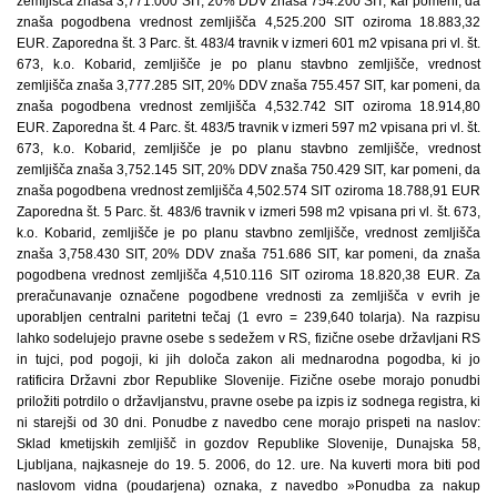
zemljišča znaša 3,771.000 SIT, 20% DDV znaša 754.200 SIT, kar pomeni, da
znaša pogodbena vrednost zemljišča 4,525.200 SIT oziroma 18.883,32
EUR. Zaporedna št. 3 Parc. št. 483/4 travnik v izmeri 601 m2 vpisana pri vl. št.
673, k.o. Kobarid, zemljišče je po planu stavbno zemljišče, vrednost
zemljišča znaša 3,777.285 SIT, 20% DDV znaša 755.457 SIT, kar pomeni, da
znaša pogodbena vrednost zemljišča 4,532.742 SIT oziroma 18.914,80
EUR. Zaporedna št. 4 Parc. št. 483/5 travnik v izmeri 597 m2 vpisana pri vl. št.
673, k.o. Kobarid, zemljišče je po planu stavbno zemljišče, vrednost
zemljišča znaša 3,752.145 SIT, 20% DDV znaša 750.429 SIT, kar pomeni, da
znaša pogodbena vrednost zemljišča 4,502.574 SIT oziroma 18.788,91 EUR
Zaporedna št. 5 Parc. št. 483/6 travnik v izmeri 598 m2 vpisana pri vl. št. 673,
k.o. Kobarid, zemljišče je po planu stavbno zemljišče, vrednost zemljišča
znaša 3,758.430 SIT, 20% DDV znaša 751.686 SIT, kar pomeni, da znaša
pogodbena vrednost zemljišča 4,510.116 SIT oziroma 18.820,38 EUR. Za
preračunavanje označene pogodbene vrednosti za zemljišča v evrih je
uporabljen centralni paritetni tečaj (1 evro = 239,640 tolarja). Na razpisu
lahko sodelujejo pravne osebe s sedežem v RS, fizične osebe državljani RS
in tujci, pod pogoji, ki jih določa zakon ali mednarodna pogodba, ki jo
ratificira Državni zbor Republike Slovenije. Fizične osebe morajo ponudbi
priložiti potrdilo o državljanstvu, pravne osebe pa izpis iz sodnega registra, ki
ni starejši od 30 dni. Ponudbe z navedbo cene morajo prispeti na naslov:
Sklad kmetijskih zemljišč in gozdov Republike Slovenije, Dunajska 58,
Ljubljana, najkasneje do 19. 5. 2006, do 12. ure. Na kuverti mora biti pod
naslovom vidna (poudarjena) oznaka, z navedbo »Ponudba za nakup