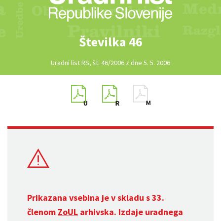
Številka 46
Uradni list RS, št. 46/2006 z dne 5. 5. 2006
Prikazana vsebina je v skladu s 33.
členom
ZoUL
arhivska. Izdaje uradnega