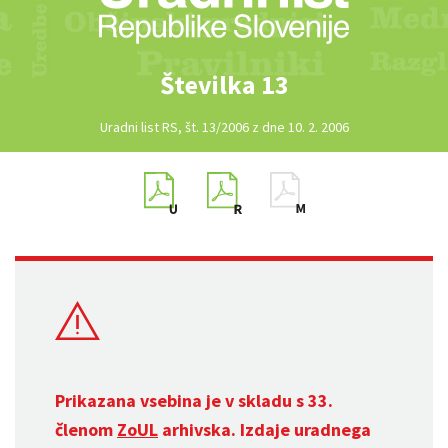
Številka 13
Uradni list RS, št. 13/2006 z dne 10. 2. 2006
Prikazana vsebina je v skladu s 33.
členom
ZoUL
arhivska. Izdaje uradnega