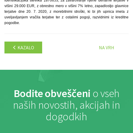
identifikacijska številka 1870653, za zavarovanje njene denarne terjatve v
višini 29.000 EUR, z obrestno mero v višini 7% letno, zapadlostjo glavnice
terjatve dne 20. 7. 2020, z morebitnimi stroški, ki bi jih upnica imela z
uveljavljanjem vračila terjatve ter z ostalimi pogoji, razvidnimi iz kreditne
pogodbe.
KAZALO
NA VRH
Bodite obveščeni
o vseh
naših novostih, akcijah in
dogodkih