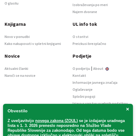
O glasilu
Izobraževanja po meri
Najem dvorane
Knjigarna
UL info tok
Novo v ponudbi
O storitvi
Kako nakupovati v spletni knjigarni
Preizkusi brezplačno
Novice
Podjetje
|
Aktualni članki
O podjetju
About
Naroči se na novice
Kontakt
Informacije javnega značaja
Oglaševanje
Splošni pogoji
Izjava o varstvu osebnih podatkov
×
E-dražbe
Obvestilo
Z uveljavitvijo
novega zakona (ZOUL)
se je
izdajanje uradnega
lista s 1. 3. 2026 preneslo
neposredno
na Službo Vlade
Republike Slovenije za zakonodajo
. Od tega datuma bodo vse
objave dostopne izključno v elektronski obliki na spletišču