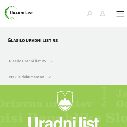
G
LASILO URADNI LIST RS
Glasilo Uradni list RS
Preklic dokumentov