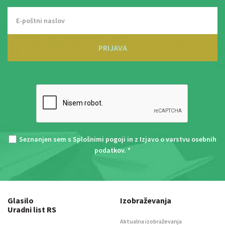
PRIJAVA
Seznanjen sem s
Splošnimi pogoji
in z
Izjavo o varstvu osebnih
podatkov
. *
Glasilo
Izobraževanja
Uradni list RS
Aktualna izobraževanja