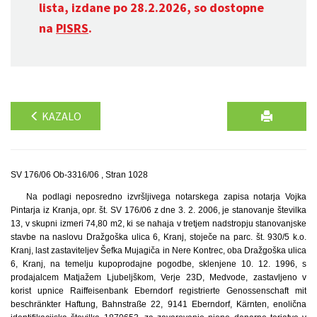
lista, izdane po 28.2.2026, so dostopne
na
PISRS
.
KAZALO
SV 176/06 Ob-3316/06 , Stran 1028
Na podlagi neposredno izvršljivega notarskega zapisa notarja Vojka
Pintarja iz Kranja, opr. št. SV 176/06 z dne 3. 2. 2006, je stanovanje številka
13, v skupni izmeri 74,80 m2, ki se nahaja v tretjem nadstropju stanovanjske
stavbe na naslovu Dražgoška ulica 6, Kranj, stoječe na parc. št. 930/5 k.o.
Kranj, last zastaviteljev Šefka Mujagiča in Nere Kontrec, oba Dražgoška ulica
6, Kranj, na temelju kupoprodajne pogodbe, sklenjene 10. 12. 1996, s
prodajalcem Matjažem Ljubeljškom, Verje 23D, Medvode, zastavljeno v
korist upnice Raiffeisenbank Eberndorf registrierte Genossenschaft mit
beschränkter Haftung, Bahnstraße 22, 9141 Eberndorf, Kärnten, enolična