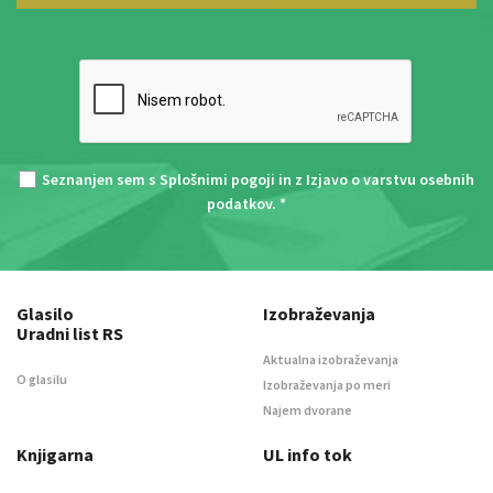
Seznanjen sem s
Splošnimi pogoji
in z
Izjavo o varstvu osebnih
podatkov
. *
Glasilo
Izobraževanja
Uradni list RS
Aktualna izobraževanja
O glasilu
Izobraževanja po meri
Najem dvorane
Knjigarna
UL info tok