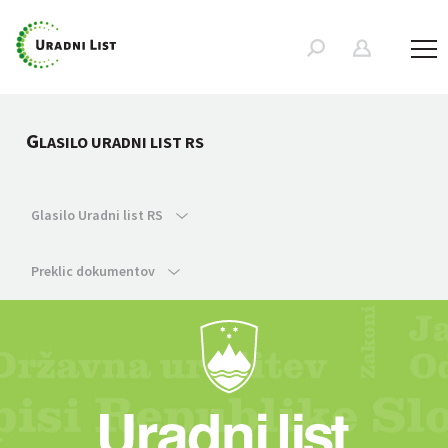
G
LASILO URADNI LIST RS
Glasilo Uradni list RS
Preklic dokumentov