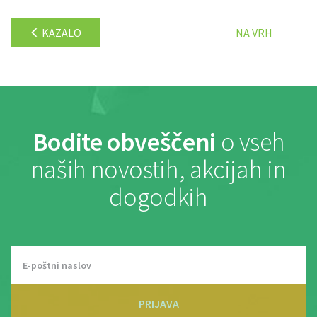
KAZALO
NA VRH
Bodite obveščeni
o vseh
naših novostih, akcijah in
dogodkih
PRIJAVA