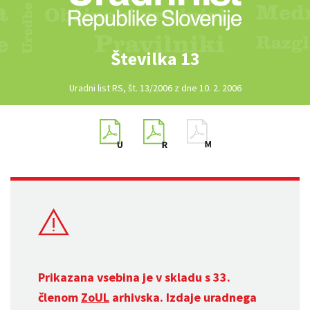
Številka 13
Uradni list RS, št. 13/2006 z dne 10. 2. 2006
Prikazana vsebina je v skladu s 33.
členom
ZoUL
arhivska. Izdaje uradnega