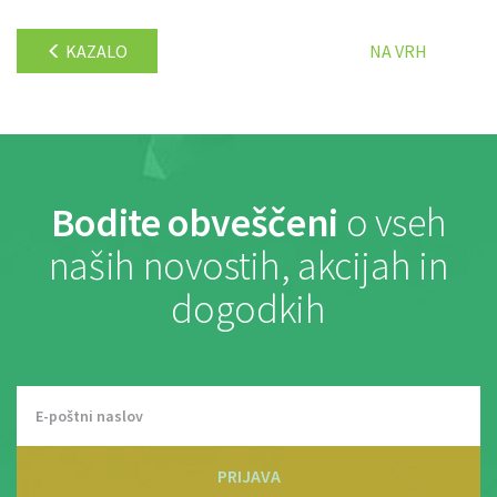
KAZALO
NA VRH
Bodite obveščeni
o vseh
naših novostih, akcijah in
dogodkih
PRIJAVA