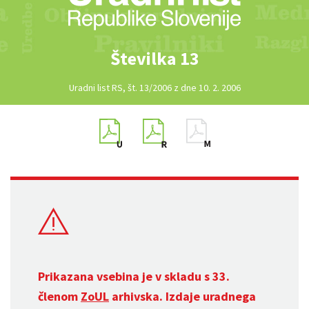
Številka 13
Uradni list RS, št. 13/2006 z dne 10. 2. 2006
Prikazana vsebina je v skladu s 33.
členom
ZoUL
arhivska. Izdaje uradnega