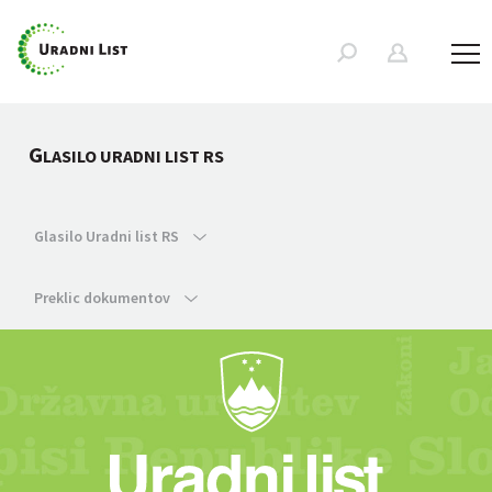
G
LASILO URADNI LIST RS
Glasilo Uradni list RS
Preklic dokumentov