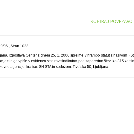
KOPIRAJ POVEZAVO
9/06 , Stran 1023
jana, Izpostava Center z dnem 25. 1. 2006 sprejme v hrambo statut z nazivom »Sta
ije« in ga vpiše v evidenco statutov sindikatov, pod zaporedno številko 315 za si
kovne agencije, kratico: SN STA in sedežem: Tivolska 50, Ljubljana.