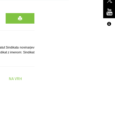
tut Sindikata novinarjev
ndikat z imenom: Sindikat
NA VRH