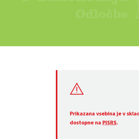
Prikazana vsebina je v skla
dostopne na
PISRS
.