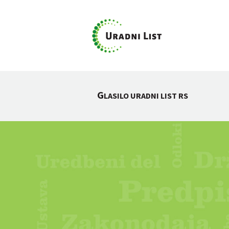
G
LASILO URADNI LIST RS