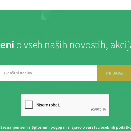
eni
o vseh naših novostih, akci
PRIJAVA
Seznanjen sem s
Splošnimi pogoji
in z
Izjavo o varstvu osebnih podatk