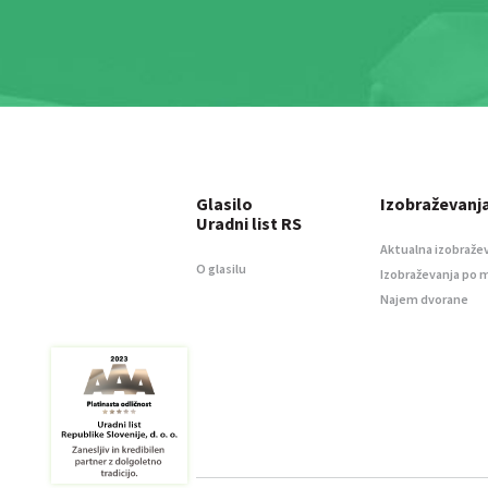
Glasilo
Izobraževanj
Uradni list RS
Aktualna izobraže
O glasilu
Izobraževanja po 
Najem dvorane