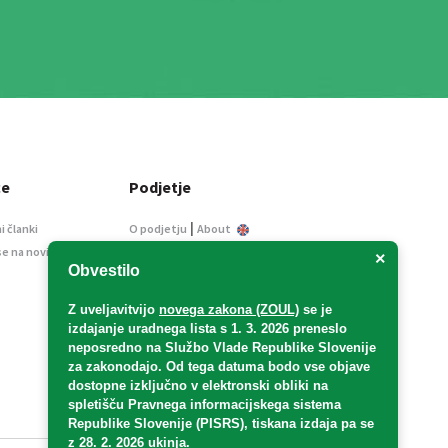
ce
Podjetje
|
i članki
O podjetju
About
se na novice
Kontakt
×
Obvestilo
Informacije javnega
značaja
Z uveljavitvijo
novega zakona (ZOUL)
se je
Oglaševanje
izdajanje uradnega lista s 1. 3. 2026 preneslo
Splošni pogoji
neposredno
na Službo Vlade Republike Slovenije
Izjava o varstvu osebnih
za zakonodajo
. Od tega datuma bodo vse objave
podatkov
dostopne izključno v elektronski obliki na
spletišču Pravnega informacijskega sistema
E-dražbe
Republike Slovenije (PISRS), tiskana izdaja pa se
z 28. 2. 2026 ukinja.