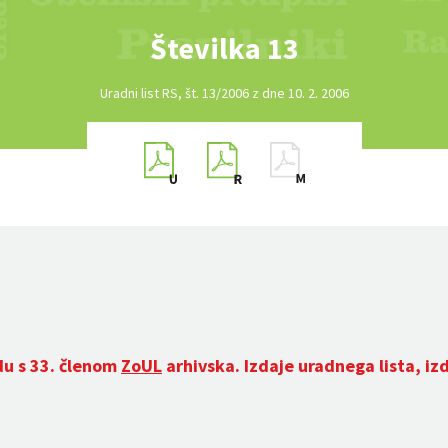
Številka 13
Uradni list RS, št. 13/2006 z dne 10. 2. 2006
du s 33. členom
ZoUL
arhivska. Izdaje uradnega lista, iz