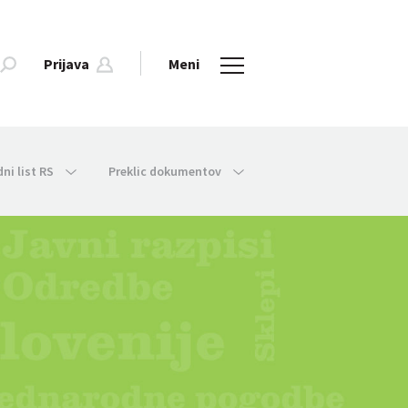
Prijava
Meni
dni list RS
Preklic dokumentov