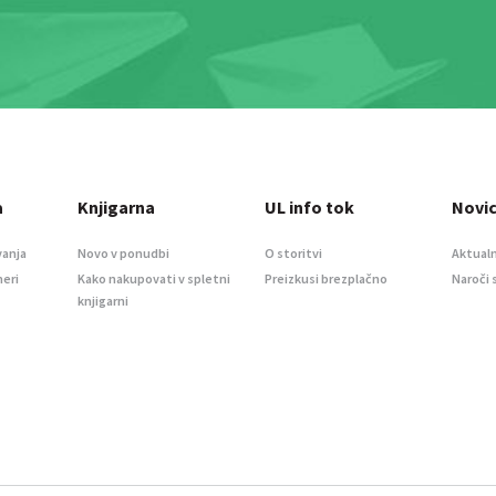
a
Knjigarna
UL info tok
Novi
vanja
Novo v ponudbi
O storitvi
Aktualn
meri
Kako nakupovati v spletni
Preizkusi brezplačno
Naroči 
knjigarni