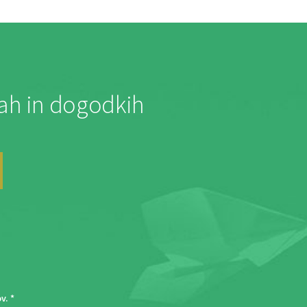
jah in dogodkih
ov
. *