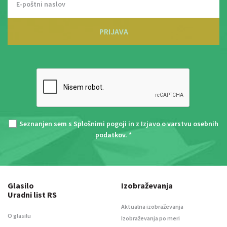
PRIJAVA
Seznanjen sem s
Splošnimi pogoji
in z
Izjavo o varstvu osebnih
podatkov
. *
Glasilo
Izobraževanja
Uradni list RS
Aktualna izobraževanja
O glasilu
Izobraževanja po meri