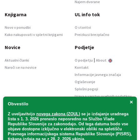
Najem dvorane
Knjigarna
UL info tok
Novo v ponudbi
O storitvi
Kako nakupovati v spletni knjigarni
Preizkusi brezplačno
Novice
Podjetje
|
Aktualni članki
O podjetju
About
Naroči se na novice
Kontakt
Informacije javnega značaja
Oglaševanje
Splošni pogoji
Izjava o varstvu osebnih podatkov
×
E-dražbe
Obvestilo
Z uveljavitvijo
novega zakona (ZOUL)
se je
izdajanje uradnega
lista s 1. 3. 2026 preneslo
neposredno
na Službo Vlade
Republike Slovenije za zakonodajo
. Od tega datuma bodo vse
objave dostopne izključno v elektronski obliki na spletišču
Pravnega informacijskega sistema Republike Slovenije (PISRS),
Uradni list d. o. o. – v likvidaciji / Vse pravice pridržane.
tiskana izdaja pa se z 28. 2. 2026 ukinja.