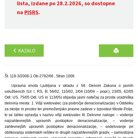
lista, izdane po 28.2.2026, so dostopne
na
PISRS
.
KAZALO
Št. 119-3/2006-1 Ob-2782/06 , Stran 1006
Upravna enota Ljubljana v skladu z 58. členom Zakona o javnih
uslužbencih (Ur. l. RS, št. 56/02, 110/02, 2/04 (10/04 – popr.), 23/05, 62/05
Odl. US, 75/05 Odl. US in 113/05) objavlja javni natečaj za prosta uradniška
delovna mesta: 1. Višji svetovalec (za področje denacionalizacije) v Oddelku
za okolje in prostor ter premoženjsko pravne zadeve v Izpostavi Moste-Polje,
ki se lahko opravlja v nazivu višji svetovalec III. Delovne naloge: – vodenje
najzahtevnejših upravnih postopkov denacionalizacije, – vodenje
zahtevnejših upravnih postopkov denacionalizacije, – sodelovanje pri
oblikovanju sistemskih rešitev in drugih najzahtevnejših gradiv, – samostojna