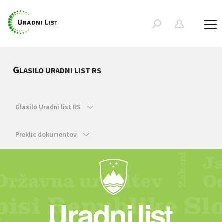
G
LASILO URADNI LIST RS
Glasilo Uradni list RS
Preklic dokumentov