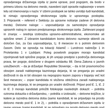
opravljenega državnega izpita iz javne uprave, pod pogojem, da bodo v
primeru izbora na delovno mesto, navedeni izpit opravile najkasneje v enem
letu od imenovanja v naziv. V izbirni postopek se lahko uvrstijo tudi kandidati,
ki nimajo opravljenega strokovnega izpita iz upravnega postopka.
3. Pripravnik – referent v Sektorju za upravne notranje zadeve (4 delovna
mesta). Delovne naloge: – usposabljanje za samostojno opravljanje
upravnih nalog in opravo predpisanega strokovnega izpita. Zahtevani pogoji
in znanja: – srednja izobrazba upravno-administrativne, ekonomske ali
splošne smeri. Z izbranim kandidatom bomo delovno razmerje sklenili za
določen čas, za čas usposabljanja, t.j. 8 mesecev in s polnim delovnim
časom. Delo se opravlja na lokaciji Adamič – Lundrovo nabrežje 1 in
Proletarska 1 v Ljubljani. Poleg posebnih pogojev morajo kandidat
izpolnjevati tudi splošne pogoje, ki jih urejajo predpisi s področja delovnega
prava, ter pogoje, določene v drugem odstavku 88. člena Zakona o javnih
uslužbencih: – da je državljan Republike Slovenije; – da ni bil pravnomočno
obsojen zaradi naklepnega kaznivega dejanja, ki se preganja po uradni
dolžnosti in da ni bil obsojen na nepogojno kazen zapora v trajanju več kot
šest mesecev; – zoper kandidata ni vložena obtožnica zaradi naklepnega
kaznivega dejanja, ki se preganja po uradni dolžnosti. Prijavi pod tč. 1, tč. 2
in tč. 3 morajo kandidati priložiti fotokopije naslednjih dokazil: – potrdila
oziroma dokazila o državljanstvu, – potrdila o izobrazbi, – delovne knjižice, iz
katere je razvidna delovna doba (samo kandidati, ki se prijavljajo na prosto
delovno mesto pod tč. 1 in 2), – potrdila o opravljenem državnem izpitu iz
javne uprave (samo kandidati, ki se prijavljajo na prosto delovno mesto pod