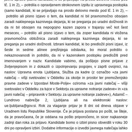
tč. 1 in 2), – potrdila o opravljenem strokovnem izpitu iz upravnega postopka
(samo kandidati, ki se prijavljajo na prosto delovno mesto pod tč. 1 in 2), –
potrdilo ali pisno izjavo o tem, da kandidat ni bil pravnomočno obsojen
zaradi naklepnega kaznivega dejanja, ki se preganja po uradni dolžnosti in
da ni bil obsojen na nepogojno kazen zapora v trajanju več kot šest
mesecev, – potrdilo ali pisno izjavo o tem, da zoper kandidata ni vložena
pravnomočna obtožnica zaradi naklepnega kaznivega dejanja, ki se
preganja po uradni dolžnosti. Izbrani kandidat, ki bo predložil pisni izjavi, iz
šeste in sedme alinee prejšnjega odstavka, bo moral potrdilo o
nekaznovanosti in potrdilo, da ni v kazenskem postopku predložiti pred
imenovanjem v naziv. Kandidate vabimo, da pošljejo pisne prijave z
življenjepisom in z dokazili o izpolnjevanju pogojev, v zaprti ovojnici, na
naslov: Upravna enota Ljubljana, Služba za kadre (z označbo »za javni
natečaj – višji svetovalec v Oddelku za okolje in prostor ter premoženjsko
pravne zadeve v Izpostavi Moste-Polje« oziroma »za javni natečaj – višji
svetovalec v Oddelku za tujce v Sektorju za upravne notranje zadeve« in »za
javni natečaj – pripravnik v Sektorju za upravne notranje zadeve«), Adamič –
Lundrovo nabrežje 2, Ljubljana ali na elektronski naslov:
ue.ljubljana@gov.si. Rok za vlaganje prijav je 8 dni od dneva objave v
Uradnem listu Republike Slovenije. Če je prijava poslana po pošti, se šteje,
da je pravočasna, če je oddana na pošto priporočeno, in sicer najkasneje
zadnji dan roka za prijavo. Kandidate bomo o izbiri pisno obvestili v roku 30
dni po opravljeni izbiri. Dodatne informacije o izvedbi javnega natečaja lahko