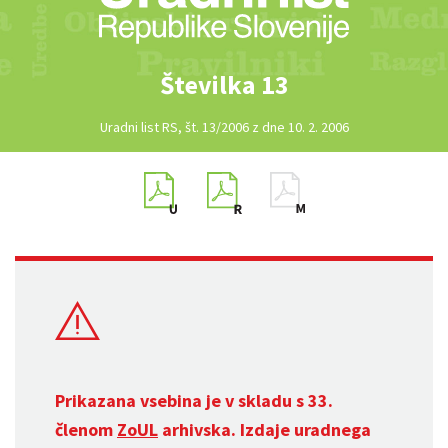
Številka 13
Uradni list RS, št. 13/2006 z dne 10. 2. 2006
Prikazana vsebina je v skladu s 33.
členom
ZoUL
arhivska. Izdaje uradnega