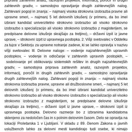
priprava zahtevnih analiz, razvojnih projektov, informacij, poročil in drugih
zahtevnih gradiv, – samostojno opravljanje drugih zahtevnejših nalog.
Zahtevani pogoji in znanja: – najmanj visoka strokovna izobrazba pravne ali
upravne smeri, – najmanj 5 let delovnih izkušenj (v primeru, da bo imel
izbrani kandidat univerzitetno strokovno izobrazbo ali visoko strokovno
izobrazbo s specializacijo ali visoko strokovno izobrazbo z magisterijem, se
predpisane delovne izkušnje skrajšajo za tretjino), – državni izpit iz javne
uprave, – strokovni izpit iz upravnega postopka. 2. Višji svetovalec v Oddelku
za tujce v Sektorju za upravne notranje zadeve, ki se lahko opravlja v nazivu
višji svetovalec III. Delovne naloge: – vodenje najzahtevnejših upravnih
postopkov, – vodenje in odločanje v zahtevnih upravnih postopkih, –
sodelovanje pri oblikovanju sistemskih rešitev in drugih najzahtevnejših
gradiv, – samostojna priprava zahtevnih analiz, razvojnih projektov,
informacij, poročil in drugih zahtevnih gradiv, – samostojno opravljanje
drugih zahtevnejših nalog. Zahtevani pogoji in znanja: – najmanj visoka
strokovna izobrazba pravne, upravne ali družboslovne smeri, – najmanj 5 let
delovnih izkušenj (v primeru, da bo imel izbrani kandidat univerzitetno
strokovno izobrazbo ali visoko strokovno izobrazbo s specializacijo ali visoko
strokovno izobrazbo z magisterijem, se predpisane delovne izkušnje
skrajšajo za tretjino), – državni izpit iz javne uprave, – strokovni izpit iz
upravnega postopka. Delovno razmerje bo z izbranima kandidatoma
sklenjeno za nedoločen čas in s polnim delovnim časom. Delo se opravlja na
lokaciji Proletarska 1 v Ljubljani. V skladu z 89. členom Zakona o javnih
uslužbencih lahko za delovni mesti kandidirajo tudi osebe, ki nimajo