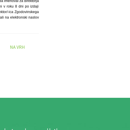
a imenoval za direktorja
i v roku 8 dni po izdaji
irektor/-ica Zgodovinskega
ali na elektronski naslov
NA VRH