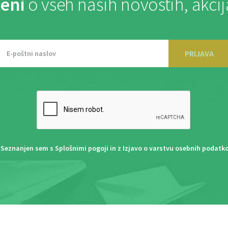
eni
o vseh naših novostih, akci
PRIJAVA
Seznanjen sem s
Splošnimi pogoji
in z
Izjavo o varstvu osebnih podatk