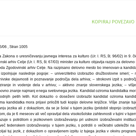
KOPIRAJ POVEZAVO
/06 , Stran 1005
 Zakona o uresničevanju javnega interesa za kulturo (Ur. l. RS, št. 96/02) in 9. č
ki arhiv Celje (Ur. l. RS, št. 67/03) minister za kulturo objavlja razpis za delovno
oda Zgodovinski arhiv Celje. Na razpisano delovno mesto bo imenovan-a kandida
izpolnjuje naslednje pogoje: – univerzitetno izobrazbo družboslovne smeri; – 
hivske dejavnosti in poznavanje področja dela arhiva; – strokovni izpit s področj
iranje in vodenje dela v arhivu; – aktivno znanje slovenskega jezika; – viš
novno znanje najmanj enega svetovnega jezika. Kandidat oziroma kandidatka mora p
odnjih petih letih. Kot dokazilo o doseženi izobrazbi kandidat oziroma kandid
a kandidatka mora prijavi priložiti tudi kopijo delovne knjižice. Višje znanje tu
nju jezika ali z dokazilom, da se je šolal v tujem jeziku (pridobil stopnjo izobrazb
ilom, da je 6 mesecev ali več opravljal dela visokošolske zahtevnosti v tujini v tuj
zuje s potrdilom o jezikovnem izobraževanju pri ustrezni izobraževalni institucij
več tedenskem izobraževanju v tujem jeziku, s potrdili o večkratni udeležbi na 
bljal tuj jezik, z dokazilom o opravljenem izpitu iz tujega jezika v okviru progr