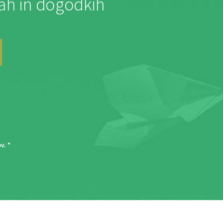
jah in dogodkih
ov
. *