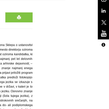
lena Sklepa o ustanovitvi
 mesto direktorja oziroma
t oziroma kandidatka, ki
najmanj pet let delovnih
a arhivske dejavnosti; –
je znanje najmanj enega
rijavi priložiti program
atka predloži fotokopijo
jega jezika se izkazuje s
e v državi, v kateri je to
em jeziku. Osnovno znanje
i (šola tujega jezika), z
strokovnih srečanjih, na
ama do- ali podiplomskega