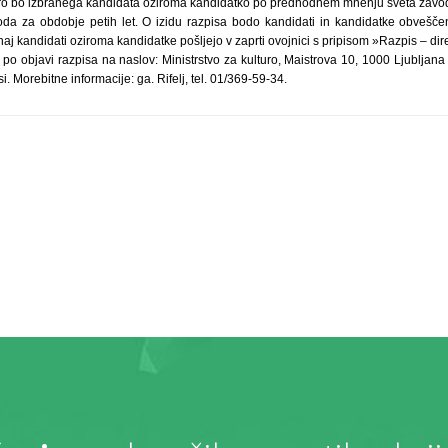
lturo bo izbranega kandidata oziroma kandidatko po predhodnem mnenju sveta zavod
oda za obdobje petih let. O izidu razpisa bodo kandidati in kandidatke obveščen
 naj kandidati oziroma kandidatke pošljejo v zaprti ovojnici s pripisom »Razpis – d
po objavi razpisa na naslov: Ministrstvo za kulturo, Maistrova 10, 1000 Ljubljana 
. Morebitne informacije: ga. Rifelj, tel. 01/369-59-34.