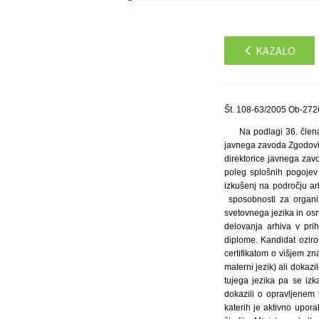
KAZALO
Št. 108-63/2005 Ob-2726
Na podlagi 36. člena
javnega zavoda Zgodovins
direktorice javnega zav
poleg splošnih pogojev 
izkušenj na področju ar
sposobnosti za organiz
svetovnega jezika in os
delovanja arhiva v prih
diplome. Kandidat ozirom
certifikatom o višjem zna
materni jezik) ali dokaz
tujega jezika pa se izka
dokazili o opravljenem 
katerih je aktivno upora