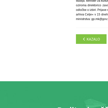
študija. Minister za ku
oziroma direktorico zav
odločbe o izbiri. Prijave
arhiva Celje« v 15 dneh 
ministrstva: gp.mk@gov.si
KAZALO