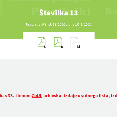
Številka 13
Uradni list RS, št. 13/2006 z dne 10. 2. 2006
du s 33. členom
ZoUL
arhivska. Izdaje uradnega lista, iz