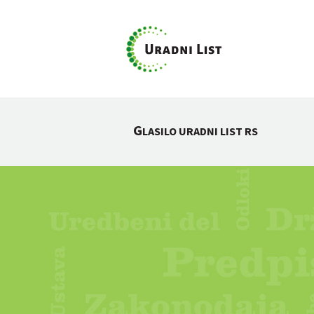
G
LASILO URADNI LIST RS