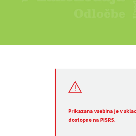
Prikazana vsebina je v skla
dostopne na
PISRS
.