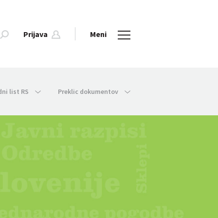
Prijava
Meni
dni list RS
Preklic dokumentov