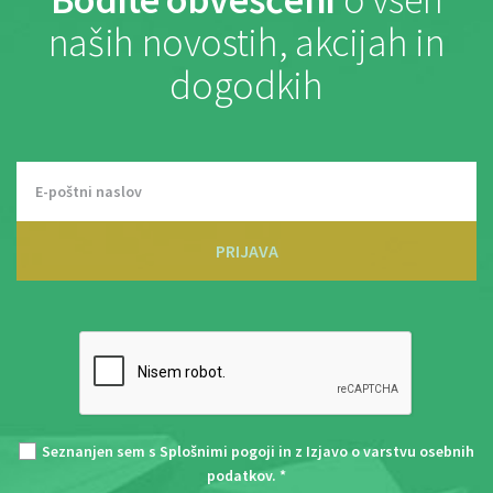
naših novostih, akcijah in
dogodkih
PRIJAVA
Seznanjen sem s
Splošnimi pogoji
in z
Izjavo o varstvu osebnih
podatkov
. *