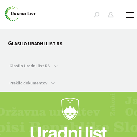
G
LASILO URADNI LIST RS
Glasilo Uradni list RS
Preklic dokumentov