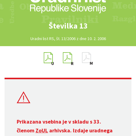
Številka 13
Uradni list RS, št. 13/2006 z dne 10. 2. 2006
Prikazana vsebina je v skladu s 33.
členom
ZoUL
arhivska. Izdaje uradnega