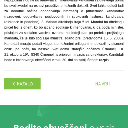
nepopolnih vlog ne bo obravnaval. Imenovanje kandidata za direktorja doma
bo svet izvedel na osnovi proučitve priloženih dokazil. Svet lahko odloči tudi
za dodatne načine pridobivanja informacij o primernosti kandidatov
(razgovori, ugotavljanje poslovodnih in strokovnih lastnosti kandidatov,
reference in podobno). 3. Mandat direktorja traja 5 let. Mandat bo direktorju
pričel teči z dnem, ko bo izdano soglasje k imenovanju, ki ga poda minister,
pristojen za socialno varstvo, oziroma naslednji dan po preteku prejšnjega
mandata, če je bilo soglasje ministra izdano prej (predvidoma 15. 5. 2006).
Kandidati morajo podati vloge, s priloženimi prilogami in dokazili, v pismeni
obliki, po pošti, na naslov: Svet doma starejših občanov Črnomelj, Ul.
21. oktobra 19/c, 8340 Črnomelj, s pripisom »razpis za direktorja«. Kandidati
bodo o imenovanju obveščeni v roku 30. dni po zaključenem razpisu.
KAZALO
NA VRH
Bodite obveščeni
o vseh