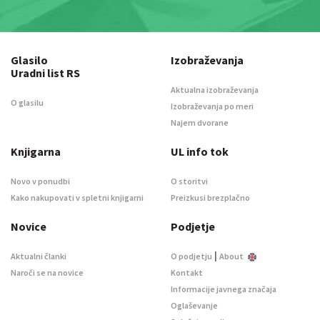
Glasilo
Izobraževanja
Uradni list RS
Aktualna izobraževanja
O glasilu
Izobraževanja po meri
Najem dvorane
Knjigarna
UL info tok
Novo v ponudbi
O storitvi
Kako nakupovati v spletni knjigarni
Preizkusi brezplačno
Novice
Podjetje
|
Aktualni članki
O podjetju
About
Naroči se na novice
Kontakt
Informacije javnega značaja
Oglaševanje