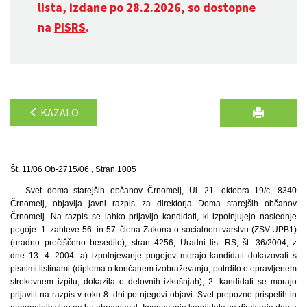
lista, izdane po 28.2.2026, so dostopne
na
PISRS
.
KAZALO
Št. 11/06 Ob-2715/06 , Stran 1005
Svet doma starejših občanov Črnomelj, Ul. 21. oktobra 19/c, 8340
Črnomelj, objavlja javni razpis za direktorja Doma starejših občanov
Črnomelj. Na razpis se lahko prijavijo kandidati, ki izpolnjujejo naslednje
pogoje: 1. zahteve 56. in 57. člena Zakona o socialnem varstvu (ZSV-UPB1)
(uradno prečiščeno besedilo), stran 4256; Uradni list RS, št. 36/2004, z
dne 13. 4. 2004: a) izpolnjevanje pogojev morajo kandidati dokazovati s
pisnimi listinami (diploma o končanem izobraževanju, potrdilo o opravljenem
strokovnem izpitu, dokazila o delovnih izkušnjah); 2. kandidati se morajo
prijaviti na razpis v roku 8. dni po njegovi objavi. Svet prepozno prispelih in