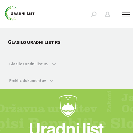
G
LASILO URADNI LIST RS
Glasilo Uradni list RS
Preklic dokumentov