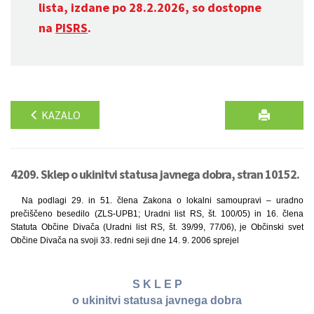
lista, izdane po 28.2.2026, so dostopne
na
PISRS
.
KAZALO
4209. Sklep o ukinitvi statusa javnega dobra, stran 10152.
Na podlagi 29. in 51. člena Zakona o lokalni samoupravi – uradno
prečiščeno besedilo (ZLS-UPB1; Uradni list RS, št. 100/05) in 16. člena
Statuta Občine Divača (Uradni list RS, št. 39/99, 77/06), je Občinski svet
Občine Divača na svoji 33. redni seji dne 14. 9. 2006 sprejel
S K L E P
o ukinitvi statusa javnega dobra