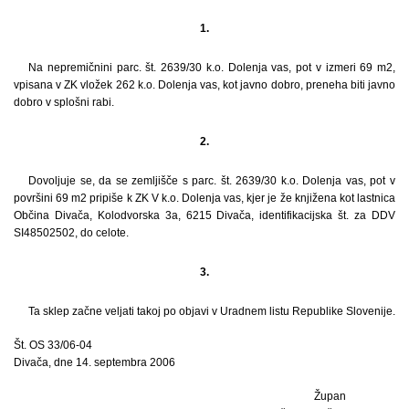
1.
Na nepremičnini parc. št. 2639/30 k.o. Dolenja vas, pot v izmeri 69 m2,
vpisana v ZK vložek 262 k.o. Dolenja vas, kot javno dobro, preneha biti javno
dobro v splošni rabi.
2.
Dovoljuje se, da se zemljišče s parc. št. 2639/30 k.o. Dolenja vas, pot v
površini 69 m2 pripiše k ZK V k.o. Dolenja vas, kjer je že knjižena kot lastnica
Občina Divača, Kolodvorska 3a, 6215 Divača, identifikacijska št. za DDV
SI48502502, do celote.
3.
Ta sklep začne veljati takoj po objavi v Uradnem listu Republike Slovenije.
Št. OS 33/06-04
Divača, dne 14. septembra 2006
Župan