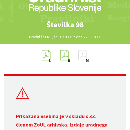
Številka 98
Uradni list RS, št. 98/2006 z dne 22. 9. 2006
Prikazana vsebina je v skladu s 33.
členom
ZoUL
arhivska. Izdaje uradnega