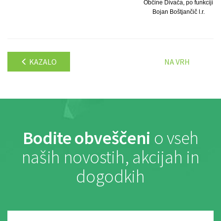
Občine Divača, po funkciji
Bojan Boštjančič l.r.
KAZALO
NA VRH
Bodite obveščeni
o vseh
naših novostih, akcijah in
dogodkih