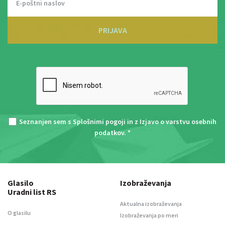
PRIJAVA
Seznanjen sem s
Splošnimi pogoji
in z
Izjavo o varstvu osebnih
podatkov
. *
Glasilo
Izobraževanja
Uradni list RS
Aktualna izobraževanja
O glasilu
Izobraževanja po meri