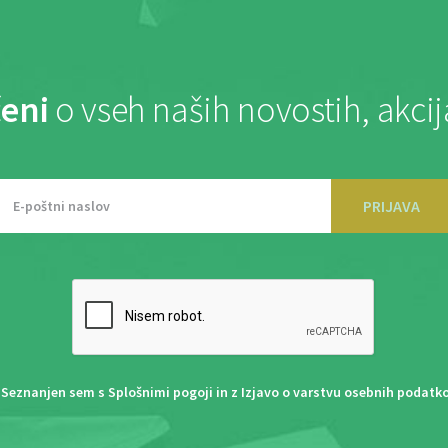
eni
o vseh naših novostih, akci
PRIJAVA
Seznanjen sem s
Splošnimi pogoji
in z
Izjavo o varstvu osebnih podatk