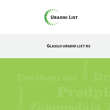
G
LASILO URADNI LIST RS