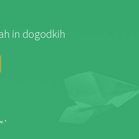
jah in dogodkih
ov
. *