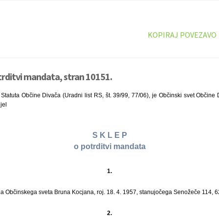
KOPIRAJ POVEZAVO
trditvi mandata, stran 10151.
Statuta Občine Divača (Uradni list RS, št. 39/99, 77/06), je Občinski svet Občine 
jel
S K L E P
o potrditvi mandata
1.
na Občinskega sveta Bruna Kocjana, roj. 18. 4. 1957, stanujočega Senožeče 114, 
2.