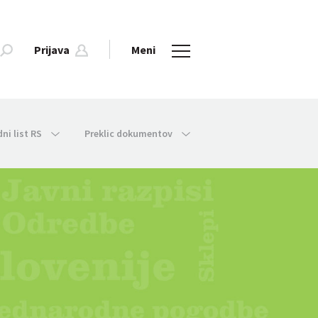
Prijava
Meni
dni list RS
Preklic dokumentov