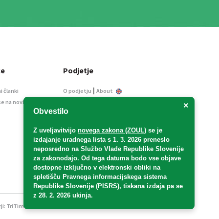
ce
Podjetje
|
i članki
O podjetju
About
se na novice
Kontakt
×
Obvestilo
Informacije javnega
značaja
Z uveljavitvijo
novega zakona (ZOUL)
se je
Oglaševanje
izdajanje uradnega lista s 1. 3. 2026 preneslo
Splošni pogoji
neposredno
na Službo Vlade Republike Slovenije
Izjava o varstvu osebnih
za zakonodajo
. Od tega datuma bodo vse objave
podatkov
dostopne izključno v elektronski obliki na
spletišču Pravnega informacijskega sistema
E-dražbe
Republike Slovenije (PISRS), tiskana izdaja pa se
z 28. 2. 2026 ukinja.
ji:
TriTim spletna agencija
v sodelovanju z 2Mobile