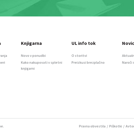
a
Knjigarna
UL info tok
Novi
vanja
Novo v ponudbi
O storitvi
Aktualn
meri
Kako nakupovati v spletni
Preizkusi brezplačno
Naroči 
knjigarni
ne.
Pravna obvestila
/
Piškotki
/ Avtor