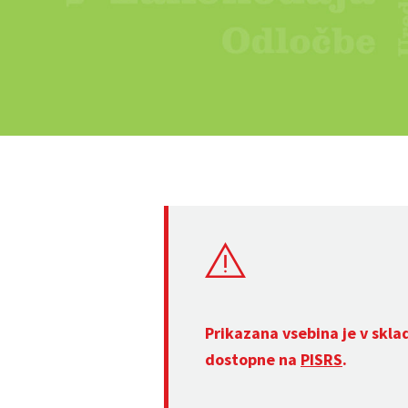
Prikazana vsebina je v skla
dostopne na
PISRS
.