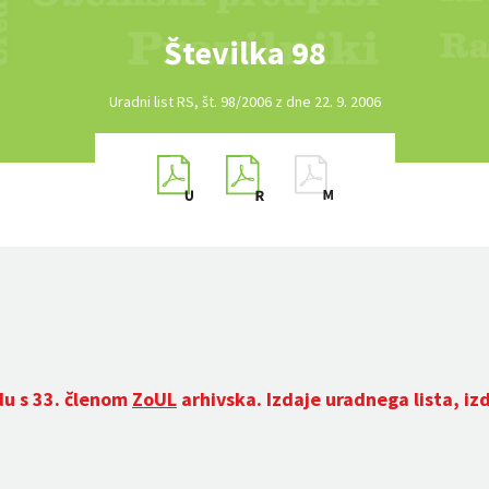
Številka 98
Uradni list RS, št. 98/2006 z dne 22. 9. 2006
du s 33. členom
ZoUL
arhivska. Izdaje uradnega lista, iz