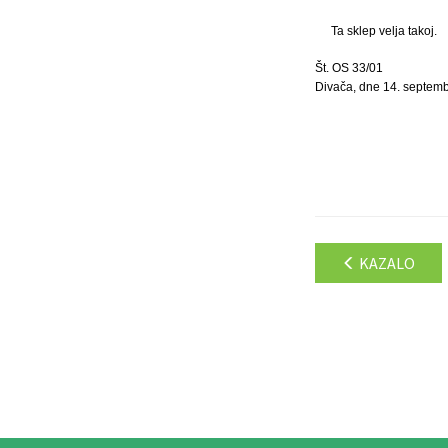
Ta sklep velja takoj.
Št. OS 33/01
Divača, dne 14. septem
KAZALO