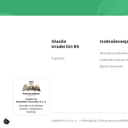
Glasilo
Izobraževanj
Uradni list RS
Aktualna izobraže
O glasilu
Izobraževanja po 
Najem dvorane
Uradni list d. o. o. – v likvidaciji / Vse pravice pridrža