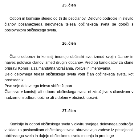
25. člen
Odbori in komisije štejejo od tri do pet članov. Delovno področje in število
članov posameznega delovnega telesa občinskega sveta se določi s
poslovnikom občinskega sveta.
26. člen
Člane odborov in komisij imenuje občinski svet izmed svojih članov in
največ polovico članov izmed drugih občanov. Predlog kandidatov za člane
pripravi Komisija za mandatna vprašanja, volitve in imenovanja.
Delo delovnega telesa občinskega sveta vodi član občinskega sveta, kot
predsednik.
Prvo sejo delovnega telesa skliče župan.
Članstvo v komisiji ali odboru občinskega sveta ni združljivo s članstvom v
nadzornem odboru občine ali z delom v občinski upravi.
27. člen
Komisije in odbori občinskega sveta v okviru svojega delovnega področja
v skladu s poslovnikom občinskega sveta obravnavajo zadeve iz pristojnosti
občinskega sveta in dajejo občinskemu svetu mnenja in predloge.