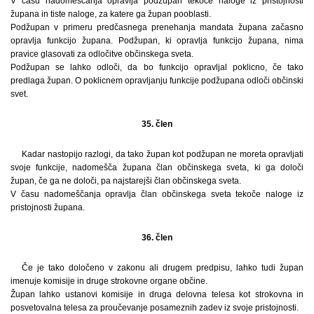
V času nadomeščanja opravlja podžupan tekoče naloge iz pristojnosti
župana in tiste naloge, za katere ga župan pooblasti.
Podžupan v primeru predčasnega prenehanja mandata župana začasno
opravlja funkcijo župana. Podžupan, ki opravlja funkcijo župana, nima
pravice glasovati za odločitve občinskega sveta.
Podžupan se lahko odloči, da bo funkcijo opravljal poklicno, če tako
predlaga župan. O poklicnem opravljanju funkcije podžupana odloči občinski
svet.
35. člen
Kadar nastopijo razlogi, da tako župan kot podžupan ne moreta opravljati
svoje funkcije, nadomešča župana član občinskega sveta, ki ga določi
župan, če ga ne določi, pa najstarejši član občinskega sveta.
V času nadomeščanja opravlja član občinskega sveta tekoče naloge iz
pristojnosti župana.
36. člen
Če je tako določeno v zakonu ali drugem predpisu, lahko tudi župan
imenuje komisije in druge strokovne organe občine.
Župan lahko ustanovi komisije in druga delovna telesa kot strokovna in
posvetovalna telesa za proučevanje posameznih zadev iz svoje pristojnosti.