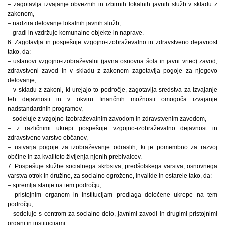
– zagotavlja izvajanje obveznih in izbirnih lokalnih javnih služb v skladu z
zakonom,
– nadzira delovanje lokalnih javnih služb,
– gradi in vzdržuje komunalne objekte in naprave.
6. Zagotavlja in pospešuje vzgojno-izobraževalno in zdravstveno dejavnost
tako, da:
– ustanovi vzgojno-izobraževalni (javna osnovna šola in javni vrtec) zavod,
zdravstveni zavod in v skladu z zakonom zagotavlja pogoje za njegovo
delovanje,
– v skladu z zakoni, ki urejajo to področje, zagotavlja sredstva za izvajanje
teh dejavnosti in v okviru finančnih možnosti omogoča izvajanje
nadstandardnih programov,
– sodeluje z vzgojno-izobraževalnim zavodom in zdravstvenim zavodom,
– z različnimi ukrepi pospešuje vzgojno-izobraževalno dejavnost in
zdravstveno varstvo občanov,
– ustvarja pogoje za izobraževanje odraslih, ki je pomembno za razvoj
občine in za kvaliteto življenja njenih prebivalcev.
7. Pospešuje službe socialnega skrbstva, predšolskega varstva, osnovnega
varstva otrok in družine, za socialno ogrožene, invalide in ostarele tako, da:
– spremlja stanje na tem področju,
– pristojnim organom in institucijam predlaga določene ukrepe na tem
področju,
– sodeluje s centrom za socialno delo, javnimi zavodi in drugimi pristojnimi
organi in institucijami.