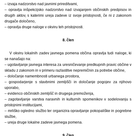
– izvaja nadzorstvo nad javnimi prireditvami,
– opravlja inšpekcijsko nadzorstvo nad izvajanjem občinskih predpisov in
drugih aktov, s katerimi ureja zadeve iz svoje pristojnosti, če ni z zakonom
drugače določeno,
– opravlja druge naloge v okviru teh pristojnosti.
8. člen
V okviru lokalnih zadev javnega pomena občina opravlja tudi naloge, ki
se nanašajo na:
– ugotavljanje javnega interesa za uresničevanje predkupnih pravic občine v
skladu z zakonom in v primeru razlastitve nepremičnin za potrebe občine,
– določanje namembnosti urbanega prostora,
– gospodarjenje s stavbnimi zemljišči in določanje pogojev za njihovo
uporabo,
– evidenco občinskih zemljišč in drugega premoženja,
– zagotavljanje varstva naravnih in kulturnih spomenikov v sodelovanju s
pristojnimi institucijami,
– mrliško ogledno službo ter organizira opravljanje pokopališke in pogrebne
službe,
– ureja druge lokalne zadeve javnega pomena.
9. člen