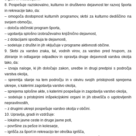
8. Pospešuje raziskovalno, kulturno in društveno dejavnost ter razvoj športa
in rekreacije tako, da:
– omogoča dostopnost kulturnih programov, skrbi za kulturno dediščino na
svojem območju,
– določa občinski program športa,
– ugotavlja splošno izobraževalno knjižnično dejavnost,
– z dotacijami spodbuja te dejavnosti,
– sodeluje z društvi in jih vključuje v programe aktivnosti občine.
9. Skrbi za varstvo zraka, tal, vodnih virov, za varstvo pred hrupom, za
zbiranje in odlaganje odpadkov in opravlja druge dejavnosti varstva okolja
tako, da:
– izvaja naloge, ki jih določajo zakon, uredbe in drugi predpisi s področja
varstva okolja,
– spremlja stanje na tem področju in v okviru svojih pristojnosti sprejema
ukrepe, s katerimi zagotavlja varstvo okolja,
– sprejema splošne akte, s katerimi pospešuje in zagotavlja varstvo okolja,
– sodeluje s pristojnimi inšpekcijskimi organi in jih obvešča o ugotovljenih
nepravilnostih,
– z drugimi ukrepi pospešuje varstvo okolja v občini.
10. Upravlja, gradi in vzdržuje:
– lokalne javne ceste in druge javne poti,
– površine za pešce in kolesarje,
– igrišča za šport in rekreacijo ter otroška igrišča,