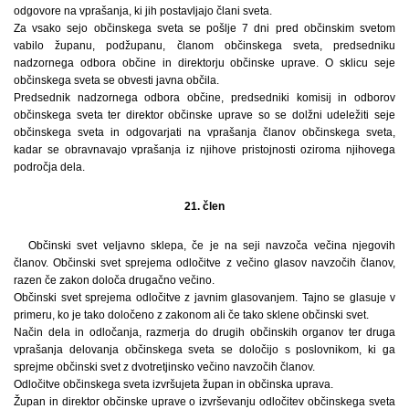
odgovore na vprašanja, ki jih postavljajo člani sveta.
Za vsako sejo občinskega sveta se pošlje 7 dni pred občinskim svetom
vabilo županu, podžupanu, članom občinskega sveta, predsedniku
nadzornega odbora občine in direktorju občinske uprave. O sklicu seje
občinskega sveta se obvesti javna občila.
Predsednik nadzornega odbora občine, predsedniki komisij in odborov
občinskega sveta ter direktor občinske uprave so se dolžni udeležiti seje
občinskega sveta in odgovarjati na vprašanja članov občinskega sveta,
kadar se obravnavajo vprašanja iz njihove pristojnosti oziroma njihovega
področja dela.
21. člen
Občinski svet veljavno sklepa, če je na seji navzoča večina njegovih
članov. Občinski svet sprejema odločitve z večino glasov navzočih članov,
razen če zakon določa drugačno večino.
Občinski svet sprejema odločitve z javnim glasovanjem. Tajno se glasuje v
primeru, ko je tako določeno z zakonom ali če tako sklene občinski svet.
Način dela in odločanja, razmerja do drugih občinskih organov ter druga
vprašanja delovanja občinskega sveta se določijo s poslovnikom, ki ga
sprejme občinski svet z dvotretjinsko večino navzočih članov.
Odločitve občinskega sveta izvršujeta župan in občinska uprava.
Župan in direktor občinske uprave o izvrševanju odločitev občinskega sveta