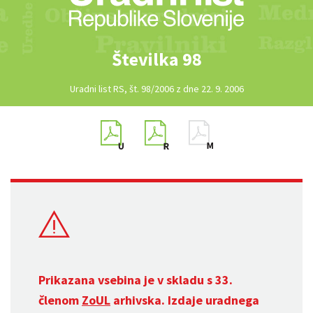
Številka 98
Uradni list RS, št. 98/2006 z dne 22. 9. 2006
Prikazana vsebina je v skladu s 33.
členom
ZoUL
arhivska. Izdaje uradnega