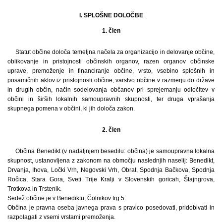
I. SPLOŠNE DOLOČBE
1. člen
Statut občine določa temeljna načela za organizacijo in delovanje občine,
oblikovanje in pristojnosti občinskih organov, razen organov občinske
uprave, premoženje in financiranje občine, vrsto, vsebino splošnih in
posamičnih aktov iz pristojnosti občine, varstvo občine v razmerju do države
in drugih občin, način sodelovanja občanov pri sprejemanju odločitev v
občini in širših lokalnih samoupravnih skupnosti, ter druga vprašanja
skupnega pomena v občini, ki jih določa zakon.
2. člen
Občina Benedikt (v nadaljnjem besedilu: občina) je samoupravna lokalna
skupnost, ustanovljena z zakonom na območju naslednjih naselij: Benedikt,
Drvanja, Ihova, Ločki Vrh, Negovski Vrh, Obrat, Spodnja Bačkova, Spodnja
Ročica, Stara Gora, Sveti Trije Kralji v Slovenskih goricah, Štajngrova,
Trotkova in Trstenik.
Sedež občine je v Benediktu, Čolnikov trg 5.
Občina je pravna oseba javnega prava s pravico posedovati, pridobivati in
razpolagati z vsemi vrstami premoženja.