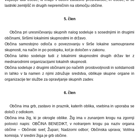
lastniki zemljišč in drugih nepremičnin na območju občine.
5. člen
Občina pri uresničevanju skupnih nalog sodeluje s sosednjimi in drugimi
občinami, širšimi lokalnimi skupnostmi in državo.
Občina samostojno odloča o povezovanju v širše lokalne samoupravne
skupnosti, na način in po postopku, kot je določen v zakonu.
Občina lahko sodeluje tudi z lokalnimi skupnostmi drugih držav ter z
mednarodnimi organizacijami lokalnih skupnosti.
Občina sodeluje z drugimi občinami po načelih prostovoljnosti in solidarnosti
in lahko v ta namen z njimi združuje sredstva, oblikuje skupne organe in
organizacije ter službe za opravljanje skupnih zadev.
6. člen
Občina ima grb, zastavo in praznik, katerih oblika, vsebina in uporaba se
določi z odlokom.
Občina ima žig, ki je okrogle oblike. Žig ima v zunanjem krogu na zgornji
polovici napis: OBČINA BENEDIKT, v notranjem krogu pa naziv organa
občine – Občinski svet; Župan; Nadzorni odbor; Občinska uprava; Volilna
komisija. V sredini žiga je grb občine.