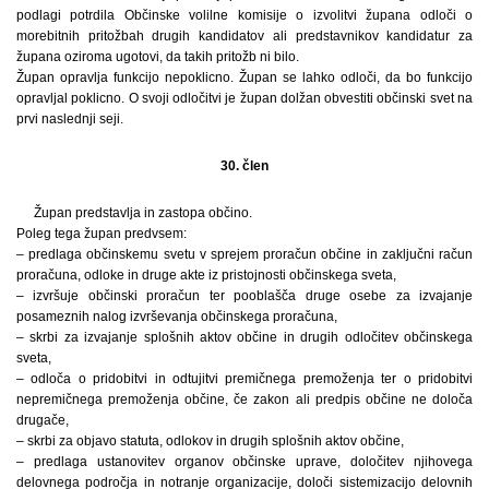
podlagi potrdila Občinske volilne komisije o izvolitvi župana odloči o
morebitnih pritožbah drugih kandidatov ali predstavnikov kandidatur za
župana oziroma ugotovi, da takih pritožb ni bilo.
Župan opravlja funkcijo nepoklicno. Župan se lahko odloči, da bo funkcijo
opravljal poklicno. O svoji odločitvi je župan dolžan obvestiti občinski svet na
prvi naslednji seji.
30. člen
Župan predstavlja in zastopa občino.
Poleg tega župan predvsem:
– predlaga občinskemu svetu v sprejem proračun občine in zaključni račun
proračuna, odloke in druge akte iz pristojnosti občinskega sveta,
– izvršuje občinski proračun ter pooblašča druge osebe za izvajanje
posameznih nalog izvrševanja občinskega proračuna,
– skrbi za izvajanje splošnih aktov občine in drugih odločitev občinskega
sveta,
– odloča o pridobitvi in odtujitvi premičnega premoženja ter o pridobitvi
nepremičnega premoženja občine, če zakon ali predpis občine ne določa
drugače,
– skrbi za objavo statuta, odlokov in drugih splošnih aktov občine,
– predlaga ustanovitev organov občinske uprave, določitev njihovega
delovnega področja in notranje organizacije, določi sistemizacijo delovnih