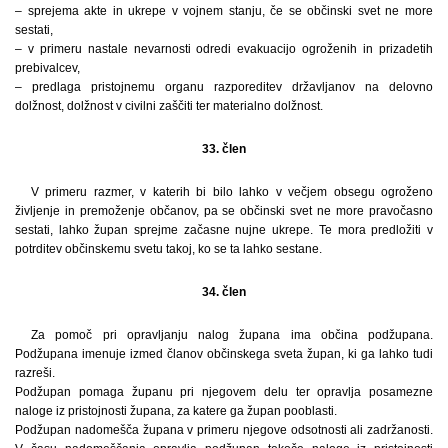
– sprejema akte in ukrepe v vojnem stanju, če se občinski svet ne more
sestati,
– v primeru nastale nevarnosti odredi evakuacijo ogroženih in prizadetih
prebivalcev,
– predlaga pristojnemu organu razporeditev državljanov na delovno
dolžnost, dolžnost v civilni zaščiti ter materialno dolžnost.
33. člen
V primeru razmer, v katerih bi bilo lahko v večjem obsegu ogroženo
življenje in premoženje občanov, pa se občinski svet ne more pravočasno
sestati, lahko župan sprejme začasne nujne ukrepe. Te mora predložiti v
potrditev občinskemu svetu takoj, ko se ta lahko sestane.
34. člen
Za pomoč pri opravljanju nalog župana ima občina podžupana.
Podžupana imenuje izmed članov občinskega sveta župan, ki ga lahko tudi
razreši.
Podžupan pomaga županu pri njegovem delu ter opravlja posamezne
naloge iz pristojnosti župana, za katere ga župan pooblasti.
Podžupan nadomešča župana v primeru njegove odsotnosti ali zadržanosti.