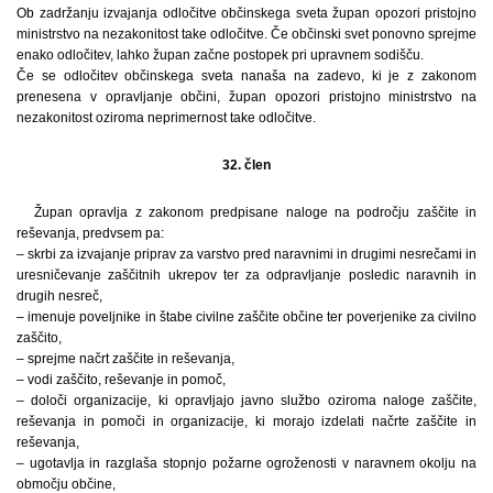
Ob zadržanju izvajanja odločitve občinskega sveta župan opozori pristojno
ministrstvo na nezakonitost take odločitve. Če občinski svet ponovno sprejme
enako odločitev, lahko župan začne postopek pri upravnem sodišču.
Če se odločitev občinskega sveta nanaša na zadevo, ki je z zakonom
prenesena v opravljanje občini, župan opozori pristojno ministrstvo na
nezakonitost oziroma neprimernost take odločitve.
32. člen
Župan opravlja z zakonom predpisane naloge na področju zaščite in
reševanja, predvsem pa:
– skrbi za izvajanje priprav za varstvo pred naravnimi in drugimi nesrečami in
uresničevanje zaščitnih ukrepov ter za odpravljanje posledic naravnih in
drugih nesreč,
– imenuje poveljnike in štabe civilne zaščite občine ter poverjenike za civilno
zaščito,
– sprejme načrt zaščite in reševanja,
– vodi zaščito, reševanje in pomoč,
– določi organizacije, ki opravljajo javno službo oziroma naloge zaščite,
reševanja in pomoči in organizacije, ki morajo izdelati načrte zaščite in
reševanja,
– ugotavlja in razglaša stopnjo požarne ogroženosti v naravnem okolju na
območju občine,