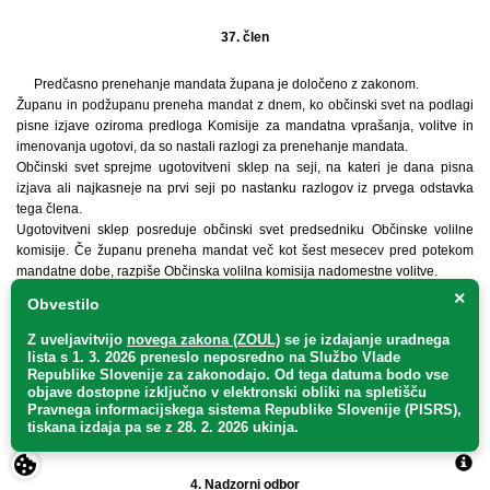
37. člen
Predčasno prenehanje mandata župana je določeno z zakonom.
Županu in podžupanu preneha mandat z dnem, ko občinski svet na podlagi
pisne izjave oziroma predloga Komisije za mandatna vprašanja, volitve in
imenovanja ugotovi, da so nastali razlogi za prenehanje mandata.
Občinski svet sprejme ugotovitveni sklep na seji, na kateri je dana pisna
izjava ali najkasneje na prvi seji po nastanku razlogov iz prvega odstavka
tega člena.
Ugotovitveni sklep posreduje občinski svet predsedniku Občinske volilne
komisije. Če županu preneha mandat več kot šest mesecev pred potekom
mandatne dobe, razpiše Občinska volilna komisija nadomestne volitve.
Podžupanu preneha mandat s prenehanjem mandata člana občinskega
×
Obvestilo
sveta. Odstop se šteje za razrešitev, če podžupan ne izjavi, da odstopa tudi
kot član občinskega sveta. Za izvolitev oziroma potrditev mandata
Z uveljavitvijo
novega zakona (ZOUL)
se je
izdajanje uradnega
nadomestnega člana občinskega sveta se upoštevajo določbe zakona.
lista s 1. 3. 2026 preneslo
neposredno
na Službo Vlade
Republike Slovenije za zakonodajo
. Od tega datuma bodo vse
Podžupanu preneha mandat podžupana, če ga župan razreši in z izvolitvijo
objave dostopne izključno v elektronski obliki na spletišču
novega župana, če je prejšnjemu predčasno prenehal mandat. Prenehanje
Pravnega informacijskega sistema Republike Slovenije (PISRS),
mandata podžupana zaradi razrešitve ali izvolitve novega župana ne vpliva
tiskana izdaja pa se z 28. 2. 2026 ukinja.
na njegov mandat člana občinskega sveta.
4. Nadzorni odbor