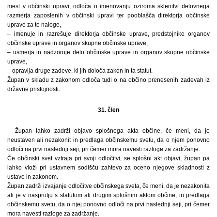
mest v občinski upravi, odloča o imenovanju oziroma sklenitvi delovnega
razmerja zaposlenih v občinski upravi ter pooblašča direktorja občinske
uprave za te naloge,
– imenuje in razrešuje direktorja občinske uprave, predstojnike organov
občinske uprave in organov skupne občinske uprave,
– usmerja in nadzoruje delo občinske uprave in organov skupne občinske
uprave,
– opravlja druge zadeve, ki jih določa zakon in ta statut.
Župan v skladu z zakonom odloča tudi o na občino prenesenih zadevah iz
državne pristojnosti.
31. člen
Župan lahko zadrži objavo splošnega akta občine, če meni, da je
neustaven ali nezakonit in predlaga občinskemu svetu, da o njem ponovno
odloči na prvi naslednji seji, pri čemer mora navesti razloge za zadržanje.
Če občinski svet vztraja pri svoji odločitvi, se splošni akt objavi, župan pa
lahko vloži pri ustavnem sodišču zahtevo za oceno njegove skladnosti z
ustavo in zakonom.
Župan zadrži izvajanje odločitve občinskega sveta, če meni, da je nezakonita
ali je v nasprotju s statutom ali drugim splošnim aktom občine, in predlaga
občinskemu svetu, da o njej ponovno odloči na prvi naslednji seji, pri čemer
mora navesti razloge za zadržanje.