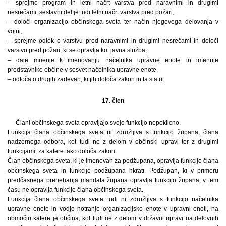
– sprejme program in letni načrt varstva pred naravnimi in drugimi
nesrečami, sestavni del je tudi letni načrt varstva pred požari,
– določi organizacijo občinskega sveta ter način njegovega delovanja v
vojni,
– sprejme odlok o varstvu pred naravnimi in drugimi nesrečami in določi
varstvo pred požari, ki se opravlja kot javna služba,
– daje mnenje k imenovanju načelnika upravne enote in imenuje
predstavnike občine v sosvet načelnika upravne enote,
– odloča o drugih zadevah, ki jih določa zakon in ta statut.
17. člen
Člani občinskega sveta opravljajo svojo funkcijo nepoklicno.
Funkcija člana občinskega sveta ni združljiva s funkcijo župana, člana
nadzornega odbora, kot tudi ne z delom v občinski upravi ter z drugimi
funkcijami, za katere tako določa zakon.
Član občinskega sveta, ki je imenovan za podžupana, opravlja funkcijo člana
občinskega sveta in funkcijo podžupana hkrati. Podžupan, ki v primeru
predčasnega prenehanja mandata župana opravlja funkcijo župana, v tem
času ne opravlja funkcije člana občinskega sveta.
Funkcija člana občinskega sveta tudi ni združljiva s funkcijo načelnika
upravne enote in vodje notranje organizacijske enote v upravni enoti, na
območju katere je občina, kot tudi ne z delom v državni upravi na delovnih