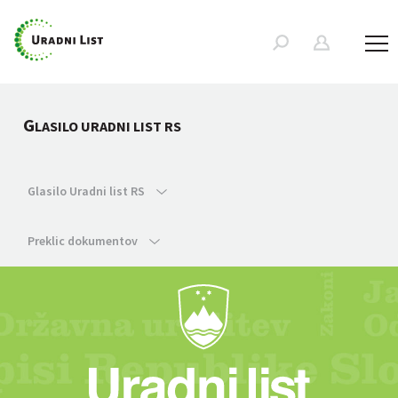
G
LASILO URADNI LIST RS
Glasilo Uradni list RS
Preklic dokumentov