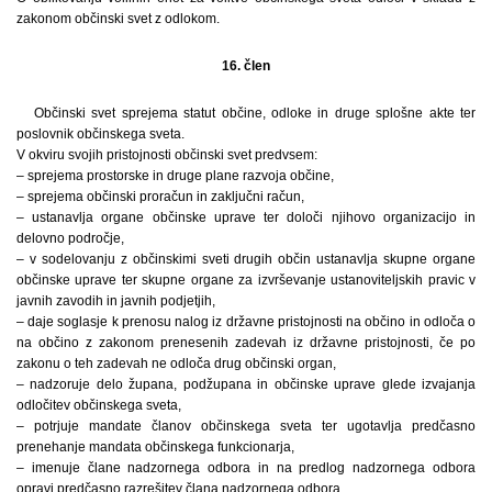
zakonom občinski svet z odlokom.
16. člen
Občinski svet sprejema statut občine, odloke in druge splošne akte ter
poslovnik občinskega sveta.
V okviru svojih pristojnosti občinski svet predvsem:
– sprejema prostorske in druge plane razvoja občine,
– sprejema občinski proračun in zaključni račun,
– ustanavlja organe občinske uprave ter določi njihovo organizacijo in
delovno področje,
– v sodelovanju z občinskimi sveti drugih občin ustanavlja skupne organe
občinske uprave ter skupne organe za izvrševanje ustanoviteljskih pravic v
javnih zavodih in javnih podjetjih,
– daje soglasje k prenosu nalog iz državne pristojnosti na občino in odloča o
na občino z zakonom prenesenih zadevah iz državne pristojnosti, če po
zakonu o teh zadevah ne odloča drug občinski organ,
– nadzoruje delo župana, podžupana in občinske uprave glede izvajanja
odločitev občinskega sveta,
– potrjuje mandate članov občinskega sveta ter ugotavlja predčasno
prenehanje mandata občinskega funkcionarja,
– imenuje člane nadzornega odbora in na predlog nadzornega odbora
opravi predčasno razrešitev člana nadzornega odbora,