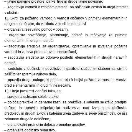
– javne parkirne prostore, parke, trge in druge javne površine,
– zagotavlja varnost v cestnem prometu na občinskih cestah in ureja promet
v občini.
11. Skrbi za požarno varnost in varnost občanov v primeru elementarnih in
drugih nesreč tako, da v skladu z merili in normativi:
– organizira reševalno pomoč v požarih,
– organizira obveščanje, alarmiranje, pomoč in reševanje za primere
elementarnih in drugih nesreč,
– zagotavlja sredstva za organiziranje, opremljanje in izvajanje požarne
varnosti in varstva pred naravnimi nesrečami,
– zagotavlja sredstva za odpravo posledic elementarnih in drugih naravnih
nesreč,
– sodeluje z občinskim poveljstvom gasilske službe in štabom za civilno
zaščito ter spremlja njihovo delo,
– opravlja druge naloge, ki pripomorejo k boljši požarni varnosti in varstvu
pred elementarnimi in drugimi nesrečami.
12. Ureja javni red v občini tako, da:
– sprejema ustrezne splošne akte,
– določa prekrške in denarne kazni za prekrške, s katerimi se kršijo predpisi
občine, in opravlja inšpekcijsko nadzorstvo nad izvajanjem občinskih
predpisov in drugih aktov, s katerimi ureja zadeve iz svoje pristojnosti, če ni z
zakonom drugače določeno,
– ureja lokalni promet in določa prometno ureditev,
– organizira občinsko redarstvo,