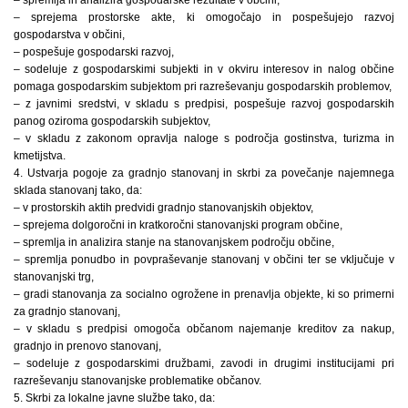
– sprejema prostorske akte, ki omogočajo in pospešujejo razvoj
gospodarstva v občini,
– pospešuje gospodarski razvoj,
– sodeluje z gospodarskimi subjekti in v okviru interesov in nalog občine
pomaga gospodarskim subjektom pri razreševanju gospodarskih problemov,
– z javnimi sredstvi, v skladu s predpisi, pospešuje razvoj gospodarskih
panog oziroma gospodarskih subjektov,
– v skladu z zakonom opravlja naloge s področja gostinstva, turizma in
kmetijstva.
4. Ustvarja pogoje za gradnjo stanovanj in skrbi za povečanje najemnega
sklada stanovanj tako, da:
– v prostorskih aktih predvidi gradnjo stanovanjskih objektov,
– sprejema dolgoročni in kratkoročni stanovanjski program občine,
– spremlja in analizira stanje na stanovanjskem področju občine,
– spremlja ponudbo in povpraševanje stanovanj v občini ter se vključuje v
stanovanjski trg,
– gradi stanovanja za socialno ogrožene in prenavlja objekte, ki so primerni
za gradnjo stanovanj,
– v skladu s predpisi omogoča občanom najemanje kreditov za nakup,
gradnjo in prenovo stanovanj,
– sodeluje z gospodarskimi družbami, zavodi in drugimi institucijami pri
razreševanju stanovanjske problematike občanov.
5. Skrbi za lokalne javne službe tako, da: