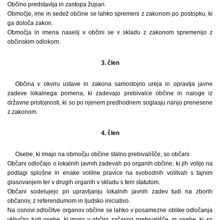
Občino predstavlja in zastopa župan.
Območje, ime in sedež občine se lahko spremeni z zakonom po postopku, ki
ga določa zakon.
Območja in imena naselij v občini se v skladu z zakonom spremenijo z
občinskim odlokom.
3. člen
Občina v okviru ustave in zakona samostojno ureja in opravlja javne
zadeve lokalnega pomena, ki zadevajo prebivalce občine in naloge iz
državne pristojnosti, ki so po njenem predhodnem soglasju nanjo prenesene
z zakonom.
4. člen
Osebe, ki imajo na območju občine stalno prebivališče, so občani.
Občani odločajo o lokalnih javnih zadevah po organih občine, ki jih volijo na
podlagi splošne in enake volilne pravice na svobodnih volitvah s tajnim
glasovanjem ter v drugih organih v skladu s tem statutom.
Občani sodelujejo pri upravljanju lokalnih javnih zadev tudi na zborih
občanov, z referendumom in ljudsko iniciativo.
Na osnovi odločitve organov občine se lahko v posamezne oblike odločanja
vključijo tudi osebe, ki imajo v občini začasno prebivališče, in osebe, ki so