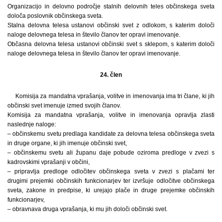
Organizacijo in delovno področje stalnih delovnih teles občinskega sveta
določa poslovnik občinskega sveta.
Stalna delovna telesa ustanovi občinski svet z odlokom, s katerim določi
naloge delovnega telesa in število članov ter opravi imenovanje.
Občasna delovna telesa ustanovi občinski svet s sklepom, s katerim določi
naloge delovnega telesa in število članov ter opravi imenovanje.
24. člen
Komisija za mandatna vprašanja, volitve in imenovanja ima tri člane, ki jih
občinski svet imenuje izmed svojih članov.
Komisija za mandatna vprašanja, volitve in imenovanja opravlja zlasti
naslednje naloge:
– občinskemu svetu predlaga kandidate za delovna telesa občinskega sveta
in druge organe, ki jih imenuje občinski svet,
– občinskemu svetu ali županu daje pobude oziroma predloge v zvezi s
kadrovskimi vprašanji v občini,
– pripravlja predloge odločitev občinskega sveta v zvezi s plačami ter
drugimi prejemki občinskih funkcionarjev ter izvršuje odločitve občinskega
sveta, zakone in predpise, ki urejajo plače in druge prejemke občinskih
funkcionarjev,
– obravnava druga vprašanja, ki mu jih določi občinski svet.