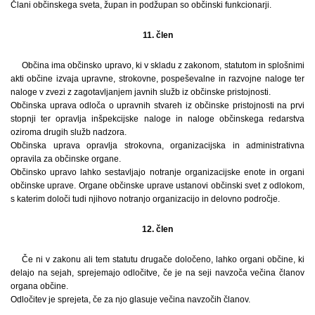
Člani občinskega sveta, župan in podžupan so občinski funkcionarji.
11. člen
Občina ima občinsko upravo, ki v skladu z zakonom, statutom in splošnimi
akti občine izvaja upravne, strokovne, pospeševalne in razvojne naloge ter
naloge v zvezi z zagotavljanjem javnih služb iz občinske pristojnosti.
Občinska uprava odloča o upravnih stvareh iz občinske pristojnosti na prvi
stopnji ter opravlja inšpekcijske naloge in naloge občinskega redarstva
oziroma drugih služb nadzora.
Občinska uprava opravlja strokovna, organizacijska in administrativna
opravila za občinske organe.
Občinsko upravo lahko sestavljajo notranje organizacijske enote in organi
občinske uprave. Organe občinske uprave ustanovi občinski svet z odlokom,
s katerim določi tudi njihovo notranjo organizacijo in delovno področje.
12. člen
Če ni v zakonu ali tem statutu drugače določeno, lahko organi občine, ki
delajo na sejah, sprejemajo odločitve, če je na seji navzoča večina članov
organa občine.
Odločitev je sprejeta, če za njo glasuje večina navzočih članov.