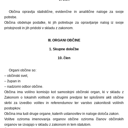
Občina opravlja statistične, evidenčne in analitične naloge za svoje
potrebe.
Občina obdeluje podatke, ki jih potrebuje za opravljanje nalog iz svoje
pristojnosti in jih pridobi v skladu z zakonom.
III. ORGANI OBČINE
1. Skupne določbe
10. člen
Organi občine so:
– občinski svet,
– župan in
– nadzorni odbor občine.
Občina ima volilno komisijo kot samostojni občinski organ, ki v skladu z
Zakonom o lokalnih volitvah in drugimi predpisi ter splošnimi akti občine
skrbi za izvedbo volitev in referendumov ter varstvo zakonitosti volilnih
postopkov.
Občina ima tudi druge organe, katerih ustanovitev in naloge določa zakon.
Volitve oziroma imenovanja organov občine oziroma članov občinskih
organov se izvajajo v skladu z zakonom in tem statutom.