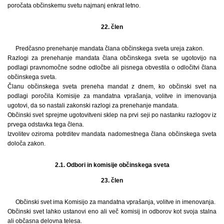
poročata občinskemu svetu najmanj enkrat letno.
22. člen
Predčasno prenehanje mandata člana občinskega sveta ureja zakon.
Razlogi za prenehanje mandata člana občinskega sveta se ugotovijo na
podlagi pravnomočne sodne odločbe ali pisnega obvestila o odločitvi člana
občinskega sveta.
Članu občinskega sveta preneha mandat z dnem, ko občinski svet na
podlagi poročila Komisije za mandatna vprašanja, volitve in imenovanja
ugotovi, da so nastali zakonski razlogi za prenehanje mandata.
Občinski svet sprejme ugotovitveni sklep na prvi seji po nastanku razlogov iz
prvega odstavka tega člena.
Izvolitev oziroma potrditev mandata nadomestnega člana občinskega sveta
določa zakon.
2.1. Odbori in komisije občinskega sveta
23. člen
Občinski svet ima Komisijo za mandatna vprašanja, volitve in imenovanja.
Občinski svet lahko ustanovi eno ali več komisij in odborov kot svoja stalna
ali občasna delovna telesa.