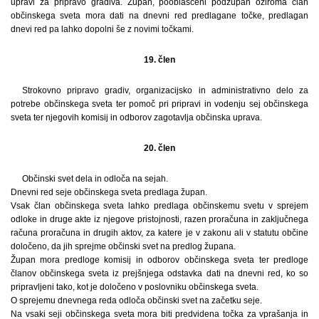
upravi za pripravo gradiva. Župan, pooblaščeni podžupan oziroma član
občinskega sveta mora dati na dnevni red predlagane točke, predlagan
dnevi red pa lahko dopolni še z novimi točkami.
19. člen
Strokovno pripravo gradiv, organizacijsko in administrativno delo za
potrebe občinskega sveta ter pomoč pri pripravi in vodenju sej občinskega
sveta ter njegovih komisij in odborov zagotavlja občinska uprava.
20. člen
Občinski svet dela in odloča na sejah.
Dnevni red seje občinskega sveta predlaga župan.
Vsak član občinskega sveta lahko predlaga občinskemu svetu v sprejem
odloke in druge akte iz njegove pristojnosti, razen proračuna in zaključnega
računa proračuna in drugih aktov, za katere je v zakonu ali v statutu občine
določeno, da jih sprejme občinski svet na predlog župana.
Župan mora predloge komisij in odborov občinskega sveta ter predloge
članov občinskega sveta iz prejšnjega odstavka dati na dnevni red, ko so
pripravljeni tako, kot je določeno v poslovniku občinskega sveta.
O sprejemu dnevnega reda odloča občinski svet na začetku seje.
Na vsaki seji občinskega sveta mora biti predvidena točka za vprašanja in