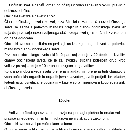
Občinski svet je najvišji organ odločanja o vseh zadevah v okviru pravic in
dolžnosti občine.
Občinski svet šteje devet članov.
Člani občinskega sveta se volijo za štiri leta. Mandat članov občinskega
sveta se začne s potekom mandata prejšnjih članov občinskega sveta ter
traja do prve seje novoizvoljenega občinskega sveta, razen če ni z zakonom
drugače določeno.
Občinski svet se konstituira na prvi seji, na kateri je potrjenih več kot polovica
mandatov članov občinskega sveta.
Prvo sejo občinskega sveta skliče župan najkasneje v 20 dneh po izvolitvi
članov občinskega sveta, če je za izvolitev župana potreben drug krog
volitev, pa najkasneje v 10 dneh po drugem krogu volitev.
Ko članom občinskega sveta preneha mandat, jim preneha tudi članstvo v
vseh občinskih organih in organih javnih zavodov, javnih podjetij ter skladov,
katerih ustanoviteljica je občina in v katere so bili imenovani kot predstavniki
občinskega sveta.
15. člen
Volitve občinskega sveta se opravijo na podlagi splošne in enake volilne
pravice z neposrednim in tajnim glasovanjem v skladu z zakonom.
Občinski svet se voli po večinskem sistemu.
O oblikovanju volilnih enot za volitve občinskega sveta odloči v skladu z