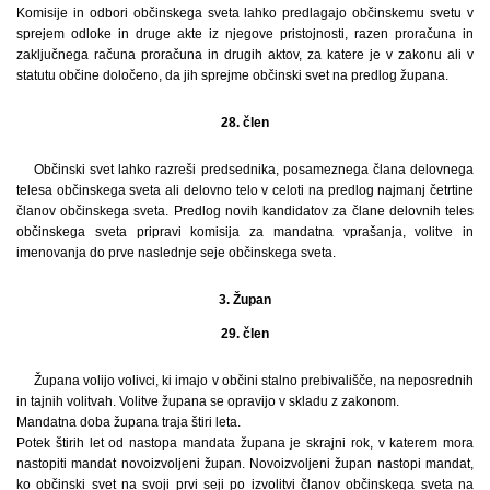
Komisije in odbori občinskega sveta lahko predlagajo občinskemu svetu v
sprejem odloke in druge akte iz njegove pristojnosti, razen proračuna in
zaključnega računa proračuna in drugih aktov, za katere je v zakonu ali v
statutu občine določeno, da jih sprejme občinski svet na predlog župana.
28. člen
Občinski svet lahko razreši predsednika, posameznega člana delovnega
telesa občinskega sveta ali delovno telo v celoti na predlog najmanj četrtine
članov občinskega sveta. Predlog novih kandidatov za člane delovnih teles
občinskega sveta pripravi komisija za mandatna vprašanja, volitve in
imenovanja do prve naslednje seje občinskega sveta.
3. Župan
29. člen
Župana volijo volivci, ki imajo v občini stalno prebivališče, na neposrednih
in tajnih volitvah. Volitve župana se opravijo v skladu z zakonom.
Mandatna doba župana traja štiri leta.
Potek štirih let od nastopa mandata župana je skrajni rok, v katerem mora
nastopiti mandat novoizvoljeni župan. Novoizvoljeni župan nastopi mandat,
ko občinski svet na svoji prvi seji po izvolitvi članov občinskega sveta na