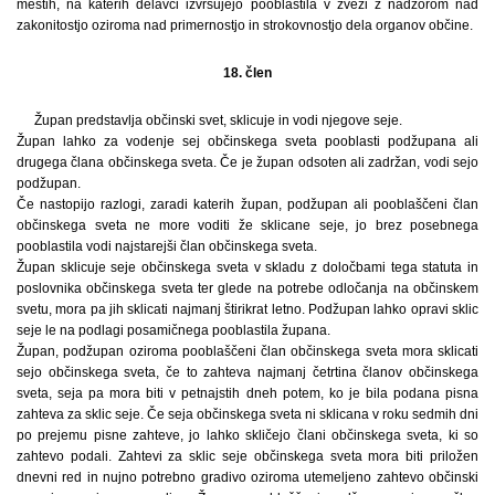
mestih, na katerih delavci izvršujejo pooblastila v zvezi z nadzorom nad
zakonitostjo oziroma nad primernostjo in strokovnostjo dela organov občine.
18. člen
Župan predstavlja občinski svet, sklicuje in vodi njegove seje.
Župan lahko za vodenje sej občinskega sveta pooblasti podžupana ali
drugega člana občinskega sveta. Če je župan odsoten ali zadržan, vodi sejo
podžupan.
Če nastopijo razlogi, zaradi katerih župan, podžupan ali pooblaščeni član
občinskega sveta ne more voditi že sklicane seje, jo brez posebnega
pooblastila vodi najstarejši član občinskega sveta.
Župan sklicuje seje občinskega sveta v skladu z določbami tega statuta in
poslovnika občinskega sveta ter glede na potrebe odločanja na občinskem
svetu, mora pa jih sklicati najmanj štirikrat letno. Podžupan lahko opravi sklic
seje le na podlagi posamičnega pooblastila župana.
Župan, podžupan oziroma pooblaščeni član občinskega sveta mora sklicati
sejo občinskega sveta, če to zahteva najmanj četrtina članov občinskega
sveta, seja pa mora biti v petnajstih dneh potem, ko je bila podana pisna
zahteva za sklic seje. Če seja občinskega sveta ni sklicana v roku sedmih dni
po prejemu pisne zahteve, jo lahko skličejo člani občinskega sveta, ki so
zahtevo podali. Zahtevi za sklic seje občinskega sveta mora biti priložen
dnevni red in nujno potrebno gradivo oziroma utemeljeno zahtevo občinski