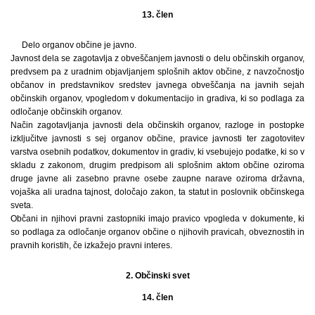
13. člen
Delo organov občine je javno.
Javnost dela se zagotavlja z obveščanjem javnosti o delu občinskih organov,
predvsem pa z uradnim objavljanjem splošnih aktov občine, z navzočnostjo
občanov in predstavnikov sredstev javnega obveščanja na javnih sejah
občinskih organov, vpogledom v dokumentacijo in gradiva, ki so podlaga za
odločanje občinskih organov.
Način zagotavljanja javnosti dela občinskih organov, razloge in postopke
izključitve javnosti s sej organov občine, pravice javnosti ter zagotovitev
varstva osebnih podatkov, dokumentov in gradiv, ki vsebujejo podatke, ki so v
skladu z zakonom, drugim predpisom ali splošnim aktom občine oziroma
druge javne ali zasebno pravne osebe zaupne narave oziroma državna,
vojaška ali uradna tajnost, določajo zakon, ta statut in poslovnik občinskega
sveta.
Občani in njihovi pravni zastopniki imajo pravico vpogleda v dokumente, ki
so podlaga za odločanje organov občine o njihovih pravicah, obveznostih in
pravnih koristih, če izkažejo pravni interes.
2. Občinski svet
14. člen