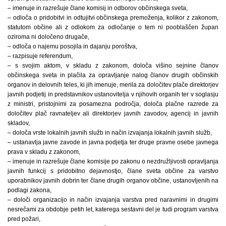
– imenuje in razrešuje člane komisij in odborov občinskega sveta,
– odloča o pridobitvi in odtujitvi občinskega premoženja, kolikor z zakonom,
statutom občine ali z odlokom za odločanje o tem ni pooblaščen župan
oziroma ni določeno drugače,
– odloča o najemu posojila in dajanju poroštva,
– razpisuje referendum,
– s svojim aktom, v skladu z zakonom, določa višino sejnine članov
občinskega sveta in plačila za opravljanje nalog članov drugih občinskih
organov in delovnih teles, ki jih imenuje, merila za določitev plače direktorjev
javnih podjetij in predstavnikov ustanovitelja v njihovih organih ter v soglasju
z ministri, pristojnimi za posamezna področja, določa plačne razrede za
določitev plač ravnateljev ali direktorjev javnih zavodov, agencij in javnih
skladov,
– določa vrste lokalnih javnih služb in način izvajanja lokalnih javnih služb,
– ustanavlja javne zavode in javna podjetja ter druge pravne osebe javnega
prava v skladu z zakonom,
– imenuje in razrešuje člane komisije po zakonu o nezdružljivosti opravljanja
javnih funkcij s pridobitno dejavnostjo, člane sveta občine za varstvo
uporabnikov javnih dobrin ter člane drugih organov občine, ustanovljenih na
podlagi zakona,
– določi organizacijo in način izvajanja varstva pred naravnimi in drugimi
nesrečami za obdobje petih let, katerega sestavni del je tudi program varstva
pred požari,