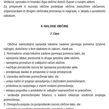
Velikost, uporabo in hrambo žiga občine določi župan s svojim aktom.
Za prispevek k razvoju občine podeljuje občina zaslužnim občanom,
organizacijam in drugim občinska priznanja in nagrade, v skladu s posebnim
odlokom.
II. NALOGE OBČINE
7. člen
Občina samostojno opravlja lokalne zadeve javnega pomena (izvirne
naloge), določene s tem statutom in zakoni, zlasti pa:
1. Normativno ureja lokalne zadeve javnega pomena tako, da:
– sprejema statut, poslovnik in druge splošne akte občine,
– sprejema proračun in zaključni račun občine,
– načrtuje prostorski razvoj ter sprejema prostorske akte,
– predpisuje davke in prispevke iz svoje pristojnosti.
2. Upravlja občinsko premoženje tako, da:
– ureja način in pogoje upravljanja z občinskim premoženjem,
– pridobiva in razpolaga z vsemi vrstami premoženja,
– sklepa pogodbe o pridobitvi in odtujitvi nepremičnin in premičnin,
– sestavlja premoženjsko bilanco, s katero izkazuje vrednost svojega
premoženja.
3. Omogoča pogoje za gospodarski razvoj občine tako, da:
– spremlja in analizira gospodarske rezultate v občini,