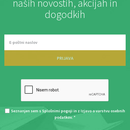
naših novostih, akcijah in
dogodkih
PRIJAVA
Seznanjen sem s
Splošnimi pogoji
in z
Izjavo o varstvu osebnih
podatkov
. *