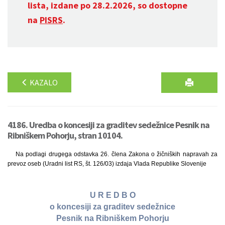
lista, izdane po 28.2.2026, so dostopne
na
PISRS
.
KAZALO
4186. Uredba o koncesiji za graditev sedežnice Pesnik na
Ribniškem Pohorju, stran 10104.
Na podlagi drugega odstavka 26. člena Zakona o žičniških napravah za
prevoz oseb (Uradni list RS, št. 126/03) izdaja Vlada Republike Slovenije
U R E D B O
o koncesiji za graditev sedežnice
Pesnik na Ribniškem Pohorju