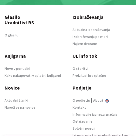
Glasilo
Izobraževanja
Uradni list RS
Aktualna izobraževanja
O glasilu
Izobraževanja po meri
Najem dvorane
Knjigarna
UL info tok
Novo v ponudbi
O storitvi
Kako nakupovati v spletni knjigarni
Preizkusi brezplačno
Novice
Podjetje
|
Aktualni članki
O podjetju
About
Naroči se na novice
Kontakt
Informacije javnega značaja
Oglaševanje
Splošni pogoji
Izjava o varstvu osebnih podatkov