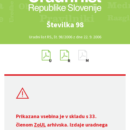
Številka 98
Uradni list RS, št. 98/2006 z dne 22. 9. 2006
Prikazana vsebina je v skladu s 33.
členom
ZoUL
arhivska. Izdaje uradnega