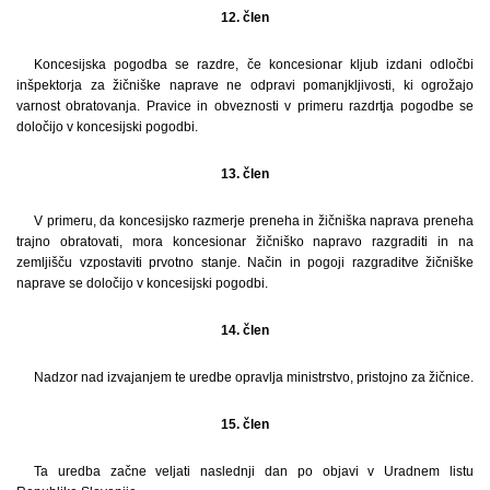
12. člen
Koncesijska pogodba se razdre, če koncesionar kljub izdani odločbi
inšpektorja za žičniške naprave ne odpravi pomanjkljivosti, ki ogrožajo
varnost obratovanja. Pravice in obveznosti v primeru razdrtja pogodbe se
določijo v koncesijski pogodbi.
13. člen
V primeru, da koncesijsko razmerje preneha in žičniška naprava preneha
trajno obratovati, mora koncesionar žičniško napravo razgraditi in na
zemljišču vzpostaviti prvotno stanje. Način in pogoji razgraditve žičniške
naprave se določijo v koncesijski pogodbi.
14. člen
Nadzor nad izvajanjem te uredbe opravlja ministrstvo, pristojno za žičnice.
15. člen
Ta uredba začne veljati naslednji dan po objavi v Uradnem listu