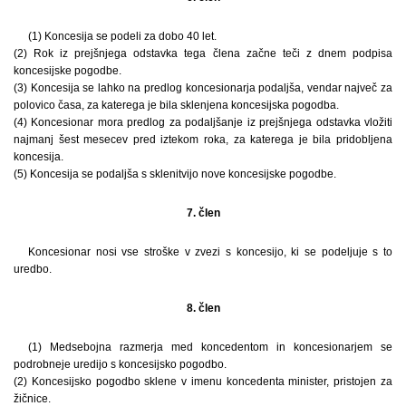
(1) Koncesija se podeli za dobo 40 let.
(2) Rok iz prejšnjega odstavka tega člena začne teči z dnem podpisa
koncesijske pogodbe.
(3) Koncesija se lahko na predlog koncesionarja podaljša, vendar največ za
polovico časa, za katerega je bila sklenjena koncesijska pogodba.
(4) Koncesionar mora predlog za podaljšanje iz prejšnjega odstavka vložiti
najmanj šest mesecev pred iztekom roka, za katerega je bila pridobljena
koncesija.
(5) Koncesija se podaljša s sklenitvijo nove koncesijske pogodbe.
7. člen
Koncesionar nosi vse stroške v zvezi s koncesijo, ki se podeljuje s to
uredbo.
8. člen
(1) Medsebojna razmerja med koncedentom in koncesionarjem se
podrobneje uredijo s koncesijsko pogodbo.
(2) Koncesijsko pogodbo sklene v imenu koncedenta minister, pristojen za
žičnice.