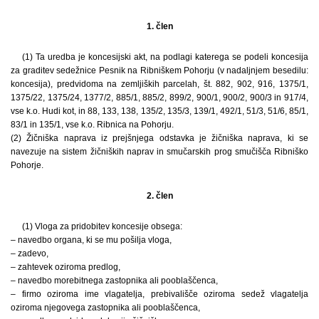
1. člen
(1) Ta uredba je koncesijski akt, na podlagi katerega se podeli koncesija
za graditev sedežnice Pesnik na Ribniškem Pohorju (v nadaljnjem besedilu:
koncesija), predvidoma na zemljiških parcelah, št. 882, 902, 916, 1375/1,
1375/22, 1375/24, 1377/2, 885/1, 885/2, 899/2, 900/1, 900/2, 900/3 in 917/4,
vse k.o. Hudi kot, in 88, 133, 138, 135/2, 135/3, 139/1, 492/1, 51/3, 51/6, 85/1,
83/1 in 135/1, vse k.o. Ribnica na Pohorju.
(2) Žičniška naprava iz prejšnjega odstavka je žičniška naprava, ki se
navezuje na sistem žičniških naprav in smučarskih prog smučišča Ribniško
Pohorje.
2. člen
(1) Vloga za pridobitev koncesije obsega:
– navedbo organa, ki se mu pošilja vloga,
– zadevo,
– zahtevek oziroma predlog,
– navedbo morebitnega zastopnika ali pooblaščenca,
– firmo oziroma ime vlagatelja, prebivališče oziroma sedež vlagatelja
oziroma njegovega zastopnika ali pooblaščenca,