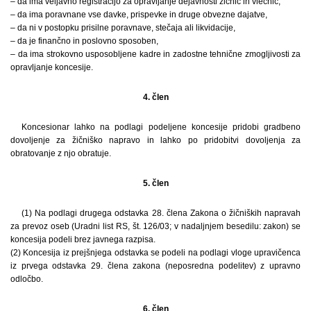
– da ima veljavno registracijo za opravljanje dejavnosti žičnic in vlečnic,
– da ima poravnane vse davke, prispevke in druge obvezne dajatve,
– da ni v postopku prisilne poravnave, stečaja ali likvidacije,
– da je finančno in poslovno sposoben,
– da ima strokovno usposobljene kadre in zadostne tehnične zmogljivosti za
opravljanje koncesije.
4. člen
Koncesionar lahko na podlagi podeljene koncesije pridobi gradbeno
dovoljenje za žičniško napravo in lahko po pridobitvi dovoljenja za
obratovanje z njo obratuje.
5. člen
(1) Na podlagi drugega odstavka 28. člena Zakona o žičniških napravah
za prevoz oseb (Uradni list RS, št. 126/03; v nadaljnjem besedilu: zakon) se
koncesija podeli brez javnega razpisa.
(2) Koncesija iz prejšnjega odstavka se podeli na podlagi vloge upravičenca
iz prvega odstavka 29. člena zakona (neposredna podelitev) z upravno
odločbo.
6. člen