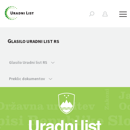
G
LASILO URADNI LIST RS
Glasilo Uradni list RS
Preklic dokumentov