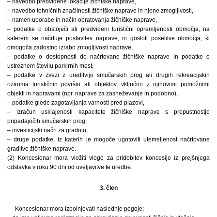
– navedbo predvidene lokacije žičniške naprave,
– navedbo tehničnih značilnosti žičniške naprave in njene zmogljivosti,
– namen uporabe in način obratovanja žičniške naprave,
– podatke o obstoječi ali predvideni turistični opremljenosti območja, na
katerem se načrtuje postavitev naprave, in gostoti poselitve območja, ki
omogoča zadostno izrabo zmogljivosti naprave,
– podatke o dostopnosti do načrtovane žičniške naprave in podatke o
ustreznem številu parkirnih mest,
– podatke v zvezi z ureditvijo smučarskih prog ali drugih rekreacijskih
oziroma turističnih površin ali objektov, vključno z njihovimi pomožnimi
objekti in napravami (npr. naprave za zasneževanje in podobno),
– podatke glede zagotavljanja varnosti pred plazovi,
– izračun usklajenosti kapacitete žičniške naprave s prepustnostjo
pripadajočih smučarskih prog,
– investicijski načrt za gradnjo,
– druge podatke, iz katerih je mogoče ugotoviti utemeljenost načrtovane
graditve žičniške naprave.
(2) Koncesionar mora vložiti vlogo za pridobitev koncesije iz prejšnjega
odstavka v roku 90 dni od uveljavitve te uredbe.
3. člen
Koncesionar mora izpolnjevati naslednje pogoje: