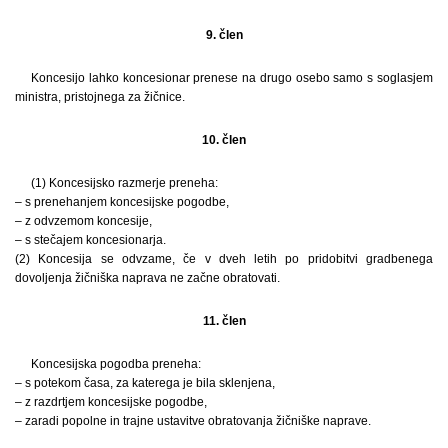
9. člen
Koncesijo lahko koncesionar prenese na drugo osebo samo s soglasjem
ministra, pristojnega za žičnice.
10. člen
(1) Koncesijsko razmerje preneha:
– s prenehanjem koncesijske pogodbe,
– z odvzemom koncesije,
– s stečajem koncesionarja.
(2) Koncesija se odvzame, če v dveh letih po pridobitvi gradbenega
dovoljenja žičniška naprava ne začne obratovati.
11. člen
Koncesijska pogodba preneha:
– s potekom časa, za katerega je bila sklenjena,
– z razdrtjem koncesijske pogodbe,
– zaradi popolne in trajne ustavitve obratovanja žičniške naprave.