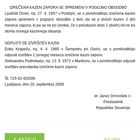
IZREČENA KAZEN ZAPORA SE SPREMENI V POGOJNO OBSODBO
Ljudmili Drole, roj. 27. 4. 1957 v Postojni, se s pomilostitvijo izrečena kazen
zapora spremeni v pogojno obsodbo s tem, da se ji določi kazen 3 (tri)
mesece zapora, ki pa se ne bo izrekla, če v preizkusni dobi 2 (dveh) let ne bo
storila novega kaznivega dejanja.
ODPUSTI SE IZVRŠITEV KAZNI
Eriku Krapežu, roj. 4. 4. 1985 v Šempetru pri Gorici, se s pomilostitvijo
odpusti izvršitev 1 (enega) meseca izrečene kazni zapora.
Aleksandru Podrekarju, roj. 13. 9. 1972 v Mariboru, se s pomilostitvijo odpusti
izvršitev preostanka izrečene kazni zapora.
Št. 725-02-8/2006
Ljubljana, dne 20. septembra 2006
dr. Janez Drnovšek l.r.
Predsednik
Republike Slovenije
KAZALO
NA VRH