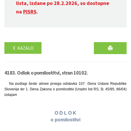
lista, izdane po 28.2.2026, so dostopne
na
PISRS
.
KAZALO
4183. Odlok o pomilostitvi, stran 10102.
Na podlagi šeste alinee prvega odstavka 107. člena Ustave Republike
Slovenije ter 1. člena Zakona o pomilostitvi (Uradni list RS, št. 45/95, 86/04)
izdajam
O D L O K
o pomilostitvi