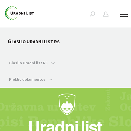
G
LASILO URADNI LIST RS
Glasilo Uradni list RS
Preklic dokumentov