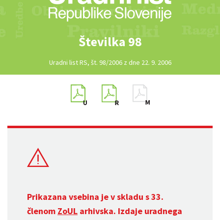
Številka 98
Uradni list RS, št. 98/2006 z dne 22. 9. 2006
Prikazana vsebina je v skladu s 33.
členom
ZoUL
arhivska. Izdaje uradnega