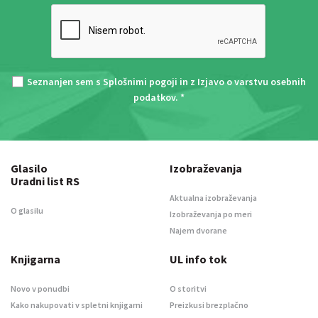
Seznanjen sem s
Splošnimi pogoji
in z
Izjavo o varstvu osebnih
podatkov
. *
Glasilo
Izobraževanja
Uradni list RS
Aktualna izobraževanja
O glasilu
Izobraževanja po meri
Najem dvorane
Knjigarna
UL info tok
Novo v ponudbi
O storitvi
Kako nakupovati v spletni knjigarni
Preizkusi brezplačno