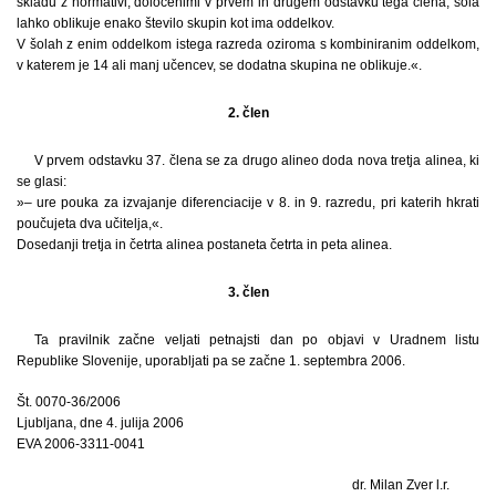
skladu z normativi, določenimi v prvem in drugem odstavku tega člena, šola
lahko oblikuje enako število skupin kot ima oddelkov.
V šolah z enim oddelkom istega razreda oziroma s kombiniranim oddelkom,
v katerem je 14 ali manj učencev, se dodatna skupina ne oblikuje.«.
2. člen
V prvem odstavku 37. člena se za drugo alineo doda nova tretja alinea, ki
se glasi:
»– ure pouka za izvajanje diferenciacije v 8. in 9. razredu, pri katerih hkrati
poučujeta dva učitelja,«.
Dosedanji tretja in četrta alinea postaneta četrta in peta alinea.
3. člen
Ta pravilnik začne veljati petnajsti dan po objavi v Uradnem listu
Republike Slovenije, uporabljati pa se začne 1. septembra 2006.
Št. 0070-36/2006
Ljubljana, dne 4. julija 2006
EVA 2006-3311-0041
dr. Milan Zver l.r.