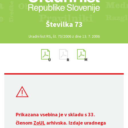
Številka 73
Uradni list RS, št. 73/2006 z dne 13. 7. 2006
Prikazana vsebina je v skladu s 33.
členom
ZoUL
arhivska. Izdaje uradnega