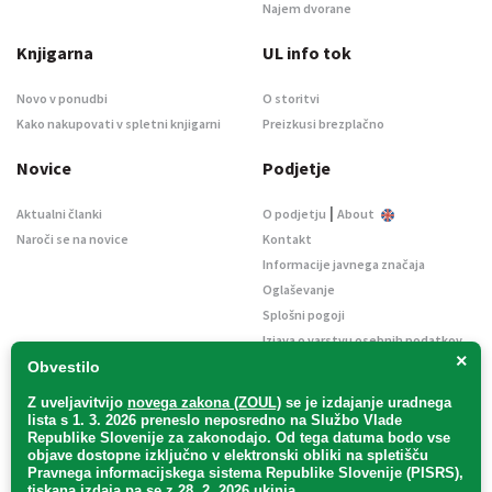
Najem dvorane
Knjigarna
UL info tok
Novo v ponudbi
O storitvi
Kako nakupovati v spletni knjigarni
Preizkusi brezplačno
Novice
Podjetje
|
Aktualni članki
O podjetju
About
Naroči se na novice
Kontakt
Informacije javnega značaja
Oglaševanje
Splošni pogoji
Izjava o varstvu osebnih podatkov
×
E-dražbe
Obvestilo
Z uveljavitvijo
novega zakona (ZOUL)
se je
izdajanje uradnega
lista s 1. 3. 2026 preneslo
neposredno
na Službo Vlade
Republike Slovenije za zakonodajo
. Od tega datuma bodo vse
objave dostopne izključno v elektronski obliki na spletišču
Pravnega informacijskega sistema Republike Slovenije (PISRS),
Uradni list d. o. o. – v likvidaciji / Vse pravice pridržane.
tiskana izdaja pa se z 28. 2. 2026 ukinja.