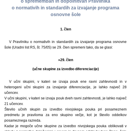
o spremembah in dopolnitvah Pravilnika
o normativih in standardih za izvajanje programa
osnovne šole
1. člen
V Pravilniku o normativih in standardih za izvajanje programa osnovne
šole (Uradni list RS, št. 75/05) se 29. člen spremeni tako, da se glasi:
»29. člen
(učne skupine za izvedbo diferenciacije)
V učni skupini, v kateri se izvaja pouk ene ravni zahtevnosti in v
heterogeni učni skupini za izvajanje diferenciacije, je lahko največ 28
učencev.
V učni skupini, v kateri se izvaja pouk dveh ravni zahtevnosti, je lahko največ
21 učencev.
Število učnih skupin za izvedbo nivojskega pouka pri posameznem
predmetu je praviloma za eno skupino večje, kot je število oddelkov
posameznega razreda.
Kadar je mogoče učne skupine za izvedbo nivojskega pouka oblikovati v