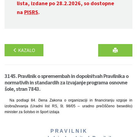
lista, izdane po 28.2.2026, so dostopne
na
PISRS
.
KAZALO
3145. Pravilnik o spremembah in dopolnitvah Pravilnika o
normativih in standardih za izvajanje programa osnovne
šole, stran 7843.
Na podlagi 84. člena Zakona o organizaciji in financiranju vzgoje in
izobraževanja (Uradni list RS, št. 98/05 – uradno prečiščeno besedilo)
minister za šolstvo in šport izdaja
P R A V I L N I K