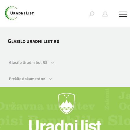
G
LASILO URADNI LIST RS
Glasilo Uradni list RS
Preklic dokumentov