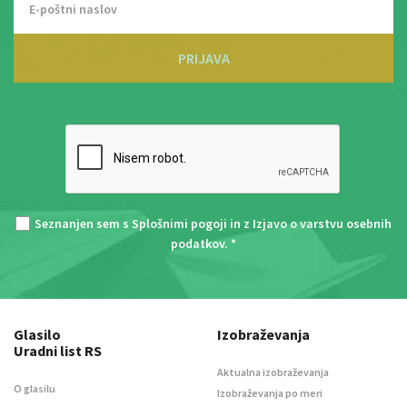
PRIJAVA
Seznanjen sem s
Splošnimi pogoji
in z
Izjavo o varstvu osebnih
podatkov
. *
Glasilo
Izobraževanja
Uradni list RS
Aktualna izobraževanja
O glasilu
Izobraževanja po meri