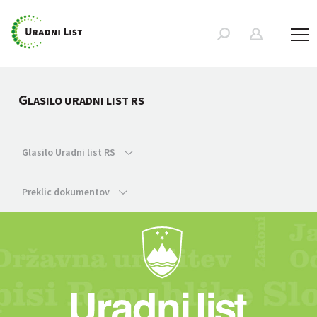
G
LASILO URADNI LIST RS
Glasilo Uradni list RS
Preklic dokumentov