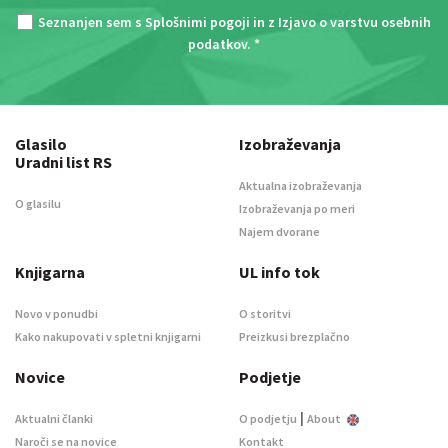
Seznanjen sem s
Splošnimi pogoji
in z
Izjavo o varstvu osebnih
podatkov
. *
Glasilo
Izobraževanja
Uradni list RS
Aktualna izobraževanja
O glasilu
Izobraževanja po meri
Najem dvorane
Knjigarna
UL info tok
Novo v ponudbi
O storitvi
Kako nakupovati v spletni knjigarni
Preizkusi brezplačno
Novice
Podjetje
|
Aktualni članki
O podjetju
About
Naroči se na novice
Kontakt