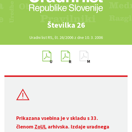
Številka 26
Uradni list RS, št. 26/2006 z dne 10. 3. 2006
Prikazana vsebina je v skladu s 33.
členom
ZoUL
arhivska. Izdaje uradnega