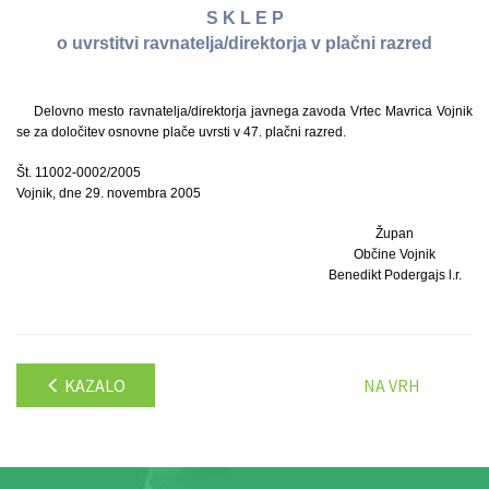
S K L E P
o uvrstitvi ravnatelja/direktorja v plačni razred
Delovno mesto ravnatelja/direktorja javnega zavoda Vrtec Mavrica Vojnik
se za določitev osnovne plače uvrsti v 47. plačni razred.
Št. 11002-0002/2005
Vojnik, dne 29. novembra 2005
Župan
Občine Vojnik
Benedikt Podergajs l.r.
KAZALO
NA VRH