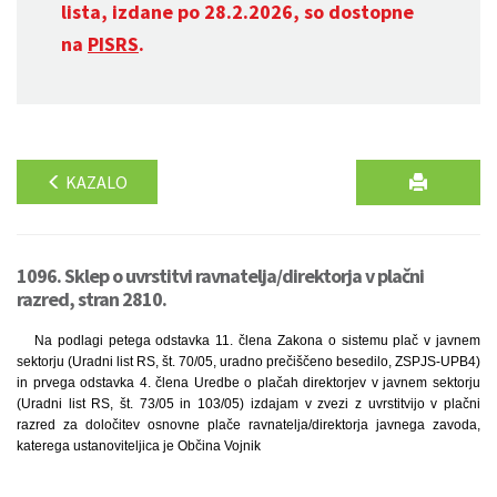
lista, izdane po 28.2.2026, so dostopne
na
PISRS
.
KAZALO
1096. Sklep o uvrstitvi ravnatelja/direktorja v plačni
razred, stran 2810.
Na podlagi petega odstavka 11. člena Zakona o sistemu plač v javnem
sektorju (Uradni list RS, št. 70/05, uradno prečiščeno besedilo, ZSPJS-UPB4)
in prvega odstavka 4. člena Uredbe o plačah direktorjev v javnem sektorju
(Uradni list RS, št. 73/05 in 103/05) izdajam v zvezi z uvrstitvijo v plačni
razred za določitev osnovne plače ravnatelja/direktorja javnega zavoda,
katerega ustanoviteljica je Občina Vojnik