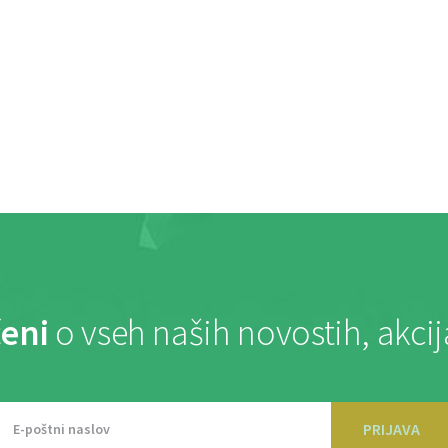
eni
o vseh naših novostih, akci
PRIJAVA