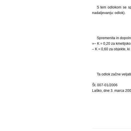
S tem odlokom se spr
nadaljevanju: odlok).
Spremenita in dopolni
»– K = 0,20 za kmetijsko 
– K = 0,60 za objekte, ki
Ta odlok začne veljati
Št. 007-01/2006
Laško, dne 3. marca 20