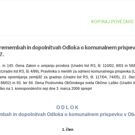
KOPIRAJ POVEZAVO
premembah in dopolnitvah Odloka o komunalnem prispevk
7.
 in 145. člena Zakon o urejanju prostora (Uradni list RS, št. 110/02, 8/03 in 58
radni list RS, št. 4/99), Pravilnika o merilih za odmero komunalnega prispevka (Ura
ma opremljanja zemljišč za gradnjo (Uradni list RS, št. 117/04, 74/05), 21. čl
0, 88/02) in 93. ter 94. člena Poslovnika Občinskega sveta Občine Laško (Uradni lis
ško na 1. korespondenčni seji dne 3. marca 2006 sprejel
O D L O K
bah in dopolnitvah Odloka o komunalnem prispevku v Ob
1. člen