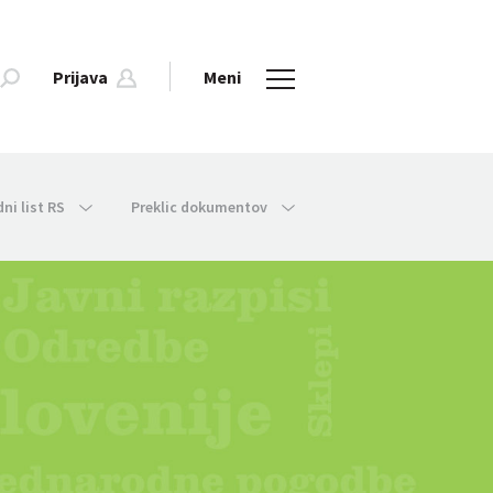
Prijava
Meni
dni list RS
Preklic dokumentov