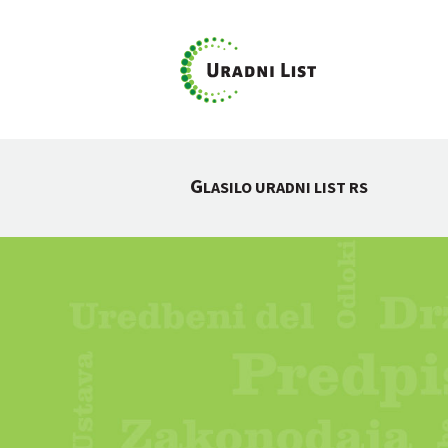
G
LASILO URADNI LIST RS