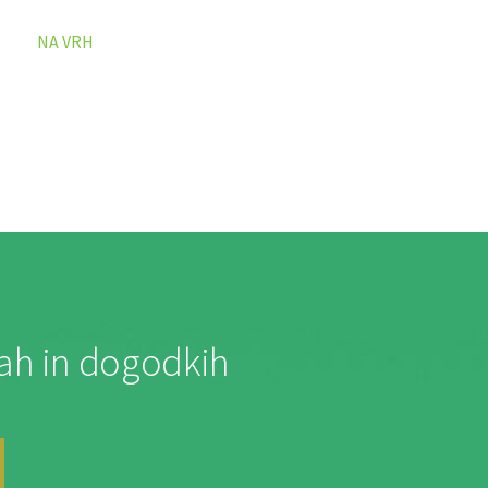
NA VRH
jah in dogodkih