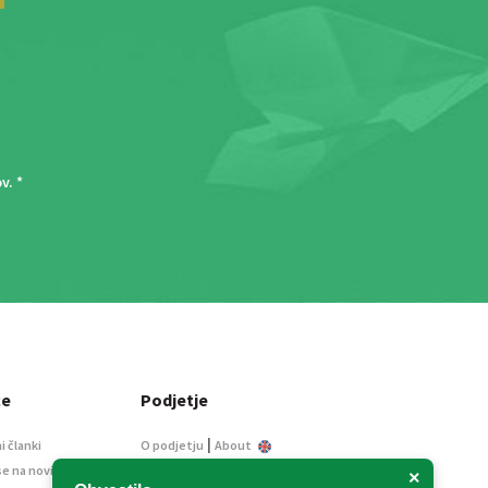
ov
. *
ce
Podjetje
|
i članki
O podjetju
About
se na novice
Kontakt
×