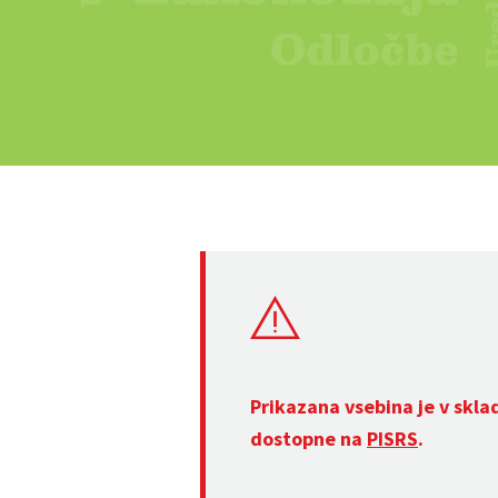
Prikazana vsebina je v skla
dostopne na
PISRS
.