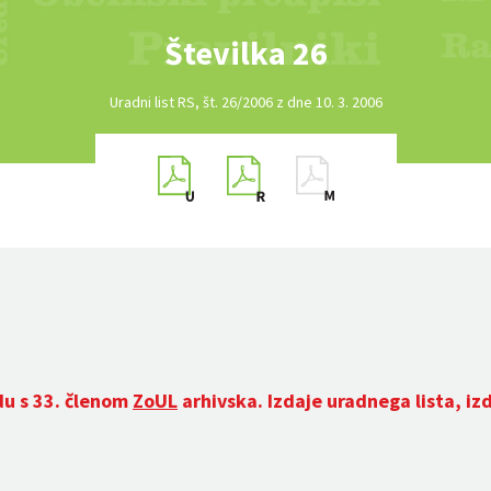
Številka 26
Uradni list RS, št. 26/2006 z dne 10. 3. 2006
du s 33. členom
ZoUL
arhivska. Izdaje uradnega lista, iz