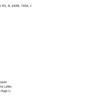
RS, št. 64/99, 74/04, v
Župan
na Laško
 Rajh l.r.