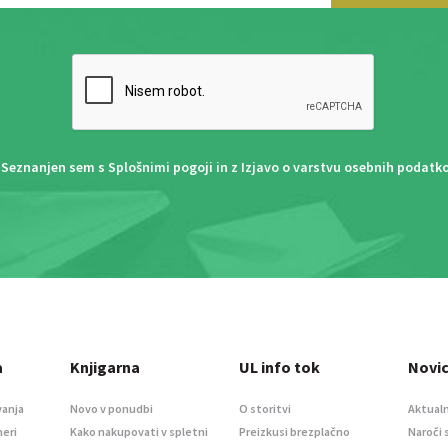
Seznanjen sem s
Splošnimi pogoji
in z
Izjavo o varstvu osebnih podatk
a
Knjigarna
UL info tok
Novi
vanja
Novo v ponudbi
O storitvi
Aktualn
meri
Kako nakupovati v spletni
Preizkusi brezplačno
Naroči 