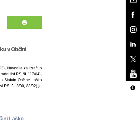
u v Občini
/03), Navodila za izračun
dni list RS, št. 117/04),
ena Statuta Občine Laško
t RS, št. 8/00, 88/02) je
čini Laško