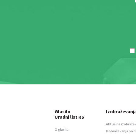
Glasilo
Izobraževanj
Uradni list RS
Aktualna izobraže
O glasilu
Izobraževanja po 