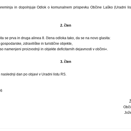
eminja in dopolnjuje Odlok o komunalnem prispevku Občine Laško (Uradni list 
2. člen
ta se prva in druga alinea 8. člena odloka tako, da se na novo glasita:
gospodarske, zdraviliške in turistične objekte,
 so namenjeni proizvodnji in objekte deficitarnih dejavnosti v občini«.
3. člen
 naslednji dan po objavi v Uradni listu RS.
06
Obči
Jože