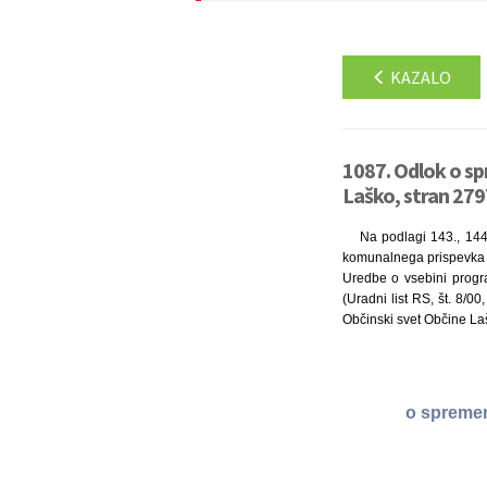
KAZALO
1087. Odlok o s
Laško, stran 279
Na podlagi 143., 144.
komunalnega prispevka (U
Uredbe o vsebini progra
(Uradni list RS, št. 8/0
Občinski svet Občine La
o spremem