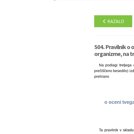
KAZALO
504. Pravilnik o
organizme, na tr
Na podlagi tretjega
prečiščeno besedilo) izda
prehrano
o oceni tveg
Ta pravilnik v skla