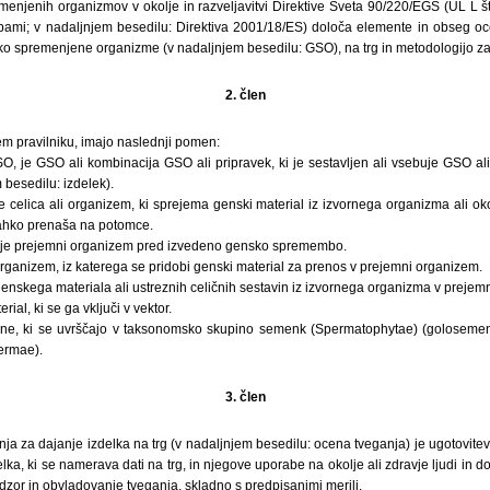
enjenih organizmov v okolje in razveljavitvi Direktive Sveta 90/220/EGS (UL L št
bami; v nadaljnjem besedilu: Direktiva 2001/18/ES) določa elemente in obseg o
sko spremenjene organizme (v nadaljnjem besedilu: GSO), na trg in metodologijo za
2. člen
tem pravilniku, imajo naslednji pomen:
SO, je GSO ali kombinacija GSO ali pripravek, ki je sestavljen ali vsebuje GSO a
 besedilu: izdelek).
 celica ali organizem, ki sprejema genski material iz izvornega organizma ali ok
o lahko prenaša na potomce.
m je prejemni organizem pred izvedeno gensko spremembo.
organizem, iz katerega se pridobi genski material za prenos v prejemni organizem.
genskega materiala ali ustreznih celičnih sestavin iz izvornega organizma v prejem
rial, ki se ga vključi v vektor.
astline, ki se uvrščajo v taksonomsko skupino semenk (Spermatophytae) (golose
ermae).
3. člen
a za dajanje izdelka na trg (v nadaljnjem besedilu: ocena tveganja) je ugotovitev
ka, ki se namerava dati na trg, in njegove uporabe na okolje ali zdravje ljudi in do
zor in obvladovanje tveganja, skladno s predpisanimi merili.