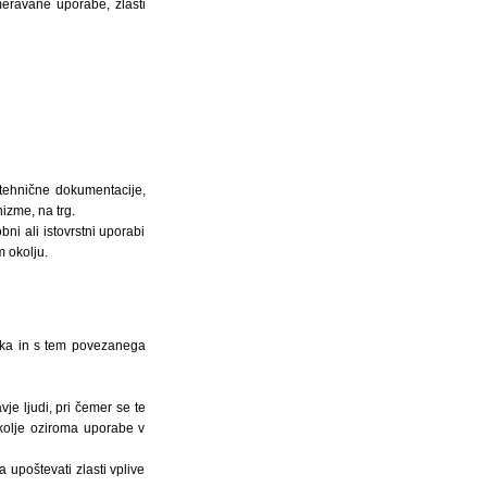
meravane uporabe, zlasti
l tehnične dokumentacije,
izme, na trg.
ni ali istovrstni uporabi
 okolju.
elka in s tem povezanega
je ljudi, pri čemer se te
kolje oziroma uporabe v
 upoštevati zlasti vplive