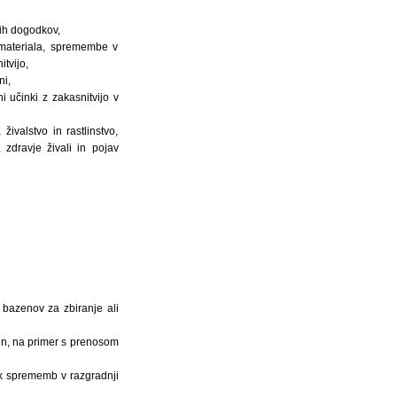
ih dogodkov,
 materiala, spremembe v
tvijo,
ni,
 učinki z zakasnitvijo v
ivalstvo in rastlinstvo,
 zdravje živali in pojav
h bazenov za zbiranje ali
tlin, na primer s prenosom
ek sprememb v razgradnji