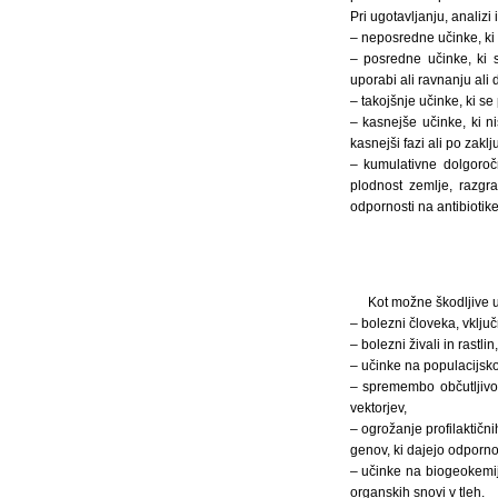
Pri ugotavljanju, analizi 
– neposredne učinke, ki
– posredne učinke, ki 
uporabi ali ravnanju ali
– takojšnje učinke, ki s
– kasnejše učinke, ki n
kasnejši fazi ali po zakl
– kumulativne dolgoročn
plodnost zemlje, razgra
odpornosti na antibiotike
Kot možne škodljive uč
– bolezni človeka, vključ
– bolezni živali in rastli
– učinke na populacijsko
– spremembo občutljivost
vektorjev,
– ogrožanje profilaktični
genov, ki dajejo odpornos
– učinke na biogeokemij
organskih snovi v tleh.