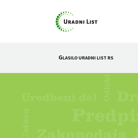
G
LASILO URADNI LIST RS