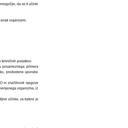
mogočijo, da se ti učinki
 enak organizem,
n tehničnih podatkov.
ega posameznega primera
elku, predvidene uporabe
SO in značilnosti njegove
remenjenega organizma, iz
ljive učinke, za katere je