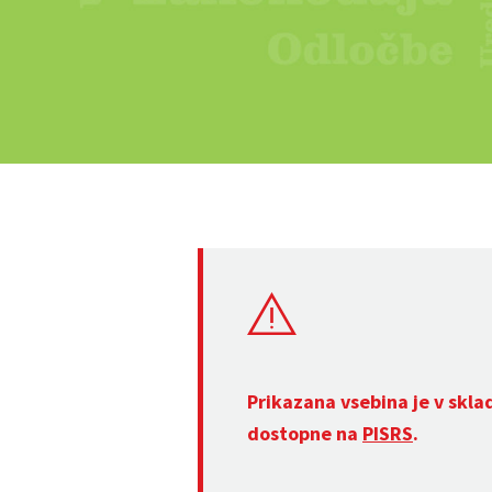
Prikazana vsebina je v skla
dostopne na
PISRS
.