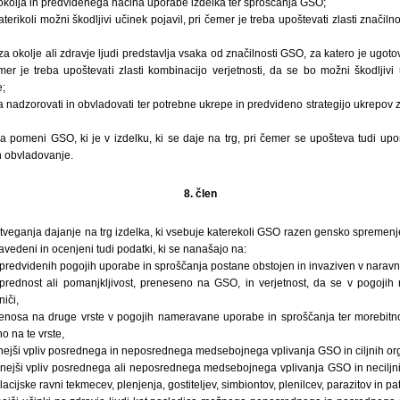
okolja in predvidenega načina uporabe izdelka ter sproščanja GSO;
aterikoli možni škodljivi učinek pojavil, pri čemer je treba upoštevati zlasti značil
za okolje ali zdravje ljudi predstavlja vsaka od značilnosti GSO, za katero je ugot
mer je treba upoštevati zlasti kombinacijo verjetnosti, da se bo možni škodljivi
e;
eba nadzorovati in obvladovati ter potrebne ukrepe in predvideno strategijo ukrepo
ga pomeni GSO, ki je v izdelku, ki se daje na trg, pri čemer se upošteva tudi u
n obvladovanje.
8. člen
veganja dajanje na trg izdelka, ki vsebuje katerekoli GSO razen gensko spremenjen
navedeni in ocenjeni tudi podatki, ki se nanašajo na:
predvidenih pogojih uporabe in sproščanja postane obstojen in invaziven v naravni
 prednost ali pomanjkljivost, preneseno na GSO, in verjetnost, da se v pogoji
iči,
nosa na druge vrste v pogojih nameravane uporabe in sproščanja ter morebitno 
o na te vrste,
snejši vpliv posrednega in neposrednega medsebojnega vplivanja GSO in ciljnih or
snejši vpliv posrednega ali neposrednega medsebojnega vplivanja GSO in neciljn
lacijske ravni tekmecev, plenjenja, gostiteljev, simbiontov, plenilcev, parazitov in p