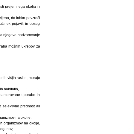
nosti prejemnega okolja in
ovljeno, da lahko povzroči
 učinek pojavil, in obseg
v za njegovo nadzorovanje
poraba možnih ukrepov za
ih višjih rastlin, morajo
h habitatih,
h nameravane uporabe in
selektivno prednost ali
ganizmov na okolje,
ih organizmov na okolje,
atogenov,