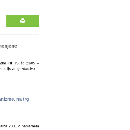
emenjene
ni list RS, št. 23/05 –
 kmetijstvo, gozdarstvo in
nizme, na trg
. marca 2001 o namernem