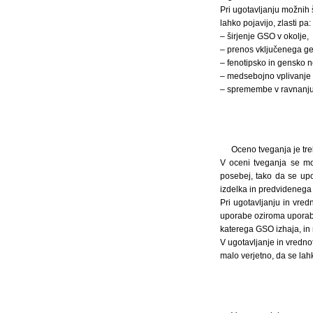
Pri ugotavljanju možnih 
lahko pojavijo, zlasti pa:
– širjenje GSO v okolje,
– prenos vključenega g
– fenotipsko in gensko n
– medsebojno vplivanje 
– spremembe v ravnanju a
Oceno tveganja je tre
V oceni tveganja se mo
posebej, tako da se upo
izdelka in predvidenega 
Pri ugotavljanju in vred
uporabe oziroma uporabe 
katerega GSO izhaja, in 
V ugotavljanje in vrednot
malo verjetno, da se lahk