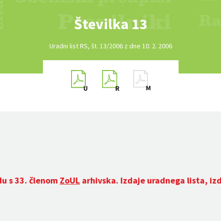
Številka 13
Uradni list RS, št. 13/2006 z dne 10. 2. 2006
du s 33. členom
ZoUL
arhivska. Izdaje uradnega lista, iz