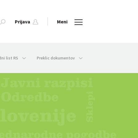
Prijava
Meni
dni list RS
Preklic dokumentov