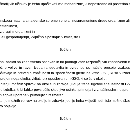
škodljivih učinkov je treba upoštevati vse mehanizme, ki neposredno ali posredno o
enskega materiala na gensko spremenjene ali nespremenjene druge organizme ali
estabilnost,
z drugimi organizmi in
li gospodarjenju, vključno s postopki v kmetijstvu.
5. člen
ba izdelati na znanstvenih osnovah in na podlagi vseh razpoložljivih znanstvenih i
žne vplive in raven tveganja ugotavlja in ovrednoti po načelu presoje vsak
števajo in preverijo značilnosti in specifičnosti glede na vrsto GSO, ki so v izd
prejemnega okolja, vključno z upoštevanjem GSO, ki so že v okolju.
notenju možnih vplivov na okolje in zdravje ljudi je treba ugotovljene lastnosti G
izdelka, ki bi lahko povzročile škodljive učinke, primerjati z značilnostmi nesp
njegove uporabe v primerljivih razmerah.
enje možnih vplivov na okolje in zdravje ljudi je treba vključiti tudi tiste možne škod
o pojavijo.
6. člen