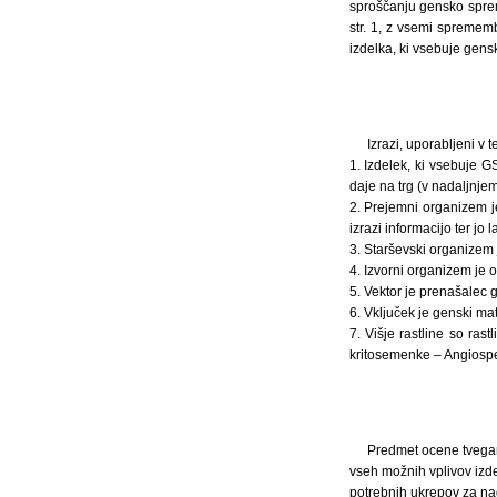
sproščanju gensko sprem
str. 1, z vsemi spremem
izdelka, ki vsebuje gen
Izrazi, uporabljeni v 
1. Izdelek, ki vsebuje G
daje na trg (v nadaljnjem
2. Prejemni organizem je
izrazi informacijo ter j
3. Starševski organize
4. Izvorni organizem je 
5. Vektor je prenašalec 
6. Vključek je genski mate
7. Višje rastline so r
kritosemenke – Angiosp
Predmet ocene tveganj
vseh možnih vplivov izdel
potrebnih ukrepov za nad