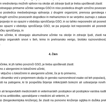
in vrednotenju možnih vplivov na okolje ali zdravje ljudi je treba upoštevati zlasti:
 obsegajo primarne učinke samega GSO in niso posledica drugih vzročno povezan
so posledica medsebojnega vplivanja z drugimi organizmi, prenosa genskega
 drugih vzročno povezanih dogodkov in mehanizmov in se verjetno zaznajo z zakasni
e pojavijo in so opazni v obdobju sproščanja GSO, in so lahko neposredni ali posred
iso opazni v obdobju sproščanja GSO, se pa pojavijo kot neposredni ali posredni
jučku sproščanja, in
e učinke, ki obsegajo akumulirane učinke na okolje in zdravje ljudi, zlasti na ž
dnjo organskih snovi v tleh, krmo in prehransko verigo, biotsko raznovrstnost,
.
4. člen
inke, ki jih lahko povzroči GSO, je treba upoštevati zlasti:
no z alergenimi in toksičnimi učinki,
n, vključno s toksičnimi in alergenimi učinki, če je to primerno,
 dinamiko vrst v prejemnem okolju in gensko raznovrstnost vsake od teh populacij,
i na patogene, ki bi pospešila širjenje infekcijskih bolezni ali ustvarjanje novi
h ali terapevtskih medicinskih in veterinarskih postopkov ali postopkov varstva ras
t na antibiotike, uporabljane v medicini ali veterini, in
o (biogeokemijska kroženja), še zlasti na ponovno kroženje ogljika in dušika pr