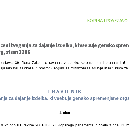
KOPIRAJ POVEZAVO
 oceni tveganja za dajanje izdelka, ki vsebuje gensko spr
g, stran 1286.
 odstavka 39. člena Zakona o ravnanju z gensko spremenjenimi organizmi (Urad
ja minister za okolje in prostor v soglasju z ministrom za zdravje in ministrico za
P R A V I L N I K
anja za dajanje izdelka, ki vsebuje gensko spremenjene orga
1. člen
du s Prilogo II Direktive 2001/18/ES Evropskega parlamenta in Sveta z dne 12