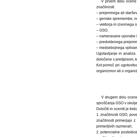
V prvem delu ocene t
značilnosti:
– prejemnega ali starše
– genske spremembe, ne g
– vektorja in izvornega 
– GSO,
– nameravane uporabe i
– predvidenega prejemne
– medsebojnega vplivanj
Ugotavljanje in analiza 
določene s predpisom, ki
Kot pomoč pri ugotovitva
organizmov ali o organi
V drugem delu ocene 
sproščanja GSO v okolje i
Določiti in oceniti je treba
1. značilnosti GSO, pove
značilnosti primerjajo
primerljivih razmerah;
2. potencialne posledice