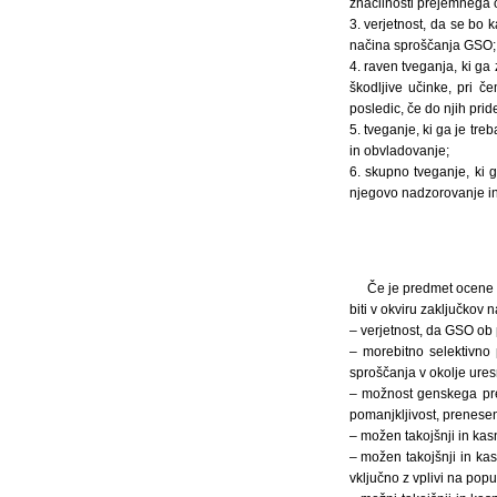
značilnosti prejemnega 
3. verjetnost, da se bo k
načina sproščanja GSO;
4. raven tveganja, ki ga 
škodljive učinke, pri če
posledic, če do njih prid
5. tveganje, ki ga je tr
in obvladovanje;
6. skupno tveganje, ki 
njegovo nadzorovanje i
Če je predmet ocene t
biti v okviru zaključkov 
– verjetnost, da GSO ob 
– morebitno selektivno
sproščanja v okolje uresn
– možnost genskega pre
pomanjkljivost, prenesen
– možen takojšnji in ka
– možen takojšnji in ka
vključno z vplivi na popu