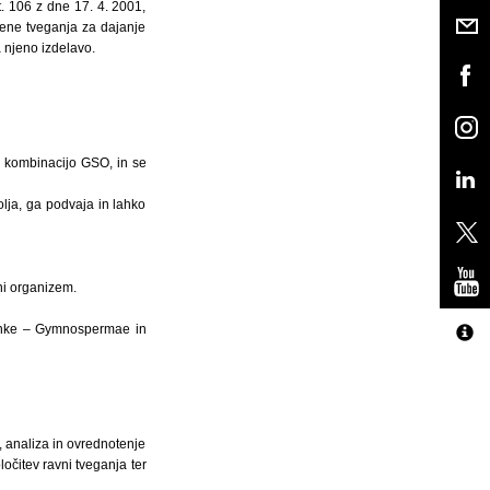
. 106 z dne 17. 4. 2001,
cene tveganja za dajanje
 njeno izdelavo.
li kombinacijo GSO, in se
olja, ga podvaja in lahko
ni organizem.
menke – Gymnospermae in
, analiza in ovrednotenje
ločitev ravni tveganja ter