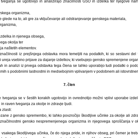
veganja se ugotovijo in analizirajo značilnosti GSO in izdelka ter njegove na
vskega organizma,
lede na to, ali gre za vključevanje ali odstranjevanje genskega materiala,
organizma,
zdelka in njenega obsega,
ga okolja ter
a naštetih elementov.
značilnosti iz prejšnjega odstavka mora temeljiti na podatkih, ki so sestavni de
 ureja vsebino prijave za dajanje izdelkov, ki vsebujejo gensko spremenjene organ
h in analizi iz prvega odstavka tega člena se lahko uporabijo tudi podatki o podob
zmih s podobnimi lastnostmi in medsebojnim vplivanjem v podobnem ali istovrstnem
7. člen
tveganja se v šestih korakih ugotovijo in ovrednotijo možni vplivi uporabe izd
n raven tveganja za okolje in zdravje ljudi.
 zlasti:
zane z gensko spremembo, ki lahko povzročijo škodljive učinke za okolje ali zdrav
 z značilnostmi gensko nespremenjenega organizma in njegovega sproščanja v o
 vsakega škodljivega učinka, če do njega pride, in njihov obseg, pri čemer je treba