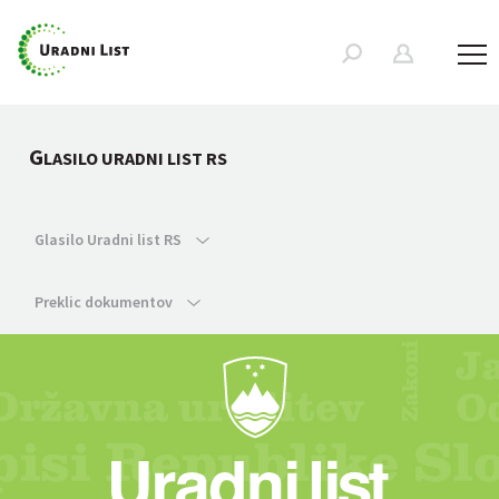
G
LASILO URADNI LIST RS
Glasilo Uradni list RS
Preklic dokumentov