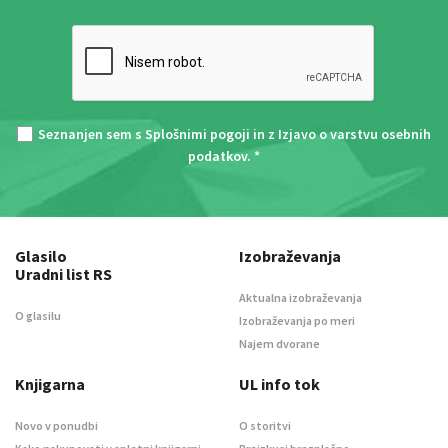
Seznanjen sem s
Splošnimi pogoji
in z
Izjavo o varstvu osebnih
podatkov
. *
Glasilo
Izobraževanja
Uradni list RS
Aktualna izobraževanja
O glasilu
Izobraževanja po meri
Najem dvorane
Knjigarna
UL info tok
Novo v ponudbi
O storitvi