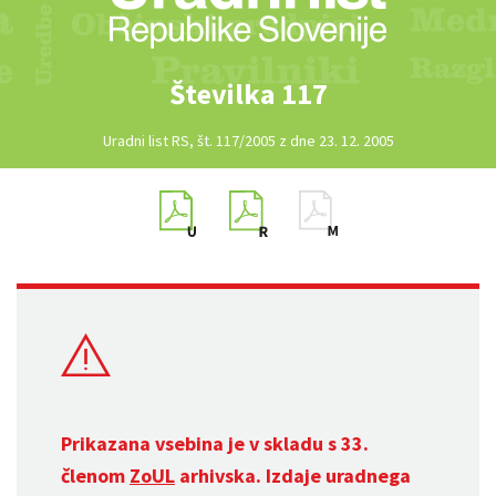
Številka 117
Uradni list RS, št. 117/2005 z dne 23. 12. 2005
Prikazana vsebina je v skladu s 33.
členom
ZoUL
arhivska. Izdaje uradnega