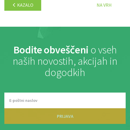
KAZALO
NA VRH
Bodite obveščeni
o vseh
naših novostih, akcijah in
dogodkih
PRIJAVA