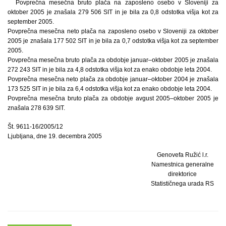
Povprečna mesečna bruto plača na zaposleno osebo v Sloveniji za
oktober 2005 je znašala 279 506 SIT in je bila za 0,8 odstotka višja kot za
september 2005.
Povprečna mesečna neto plača na zaposleno osebo v Sloveniji za oktober
2005 je znašala 177 502 SIT in je bila za 0,7 odstotka višja kot za september
2005.
Povprečna mesečna bruto plača za obdobje januar–oktober 2005 je znašala
272 243 SIT in je bila za 4,8 odstotka višja kot za enako obdobje leta 2004.
Povprečna mesečna neto plača za obdobje januar–oktober 2004 je znašala
173 525 SIT in je bila za 6,4 odstotka višja kot za enako obdobje leta 2004.
Povprečna mesečna bruto plača za obdobje avgust 2005–oktober 2005 je
znašala 278 639 SIT.
Št. 9611-16/2005/12
Ljubljana, dne 19. decembra 2005
Genovefa Ružić l.r.
Namestnica generalne
direktorice
Statističnega urada RS