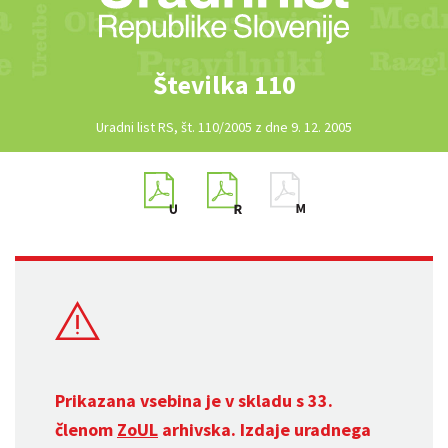
Številka 110
Uradni list RS, št. 110/2005 z dne 9. 12. 2005
Prikazana vsebina je v skladu s 33.
členom
ZoUL
arhivska. Izdaje uradnega