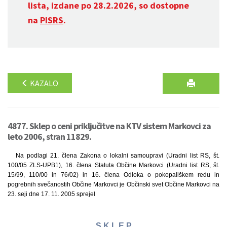
lista, izdane po 28.2.2026, so dostopne
na
PISRS
.
KAZALO
4877. Sklep o ceni priključitve na KTV sistem Markovci za
leto 2006, stran 11829.
Na podlagi 21. člena Zakona o lokalni samoupravi (Uradni list RS, št.
100/05 ZLS-UPB1), 16. člena Statuta Občine Markovci (Uradni list RS, št.
15/99, 110/00 in 76/02) in 16. člena Odloka o pokopališkem redu in
pogrebnih svečanostih Občine Markovci je Občinski svet Občine Markovci na
23. seji dne 17. 11. 2005 sprejel
S K L E P