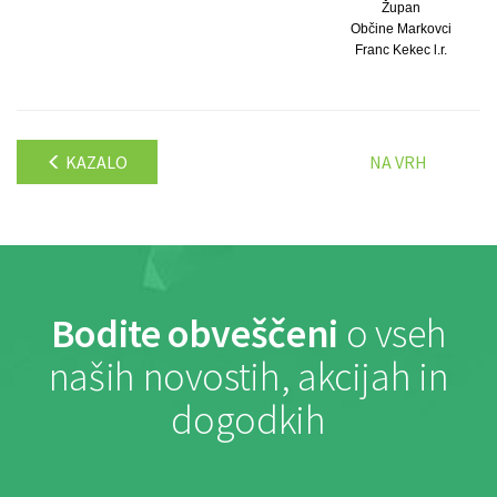
Župan
Občine Markovci
Franc Kekec l.r.
KAZALO
NA VRH
Bodite obveščeni
o vseh
naših novostih, akcijah in
dogodkih