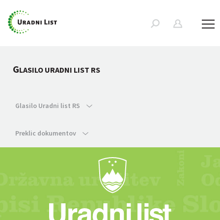
G
LASILO URADNI LIST RS
Glasilo Uradni list RS
Preklic dokumentov