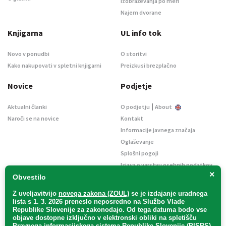
Izobraževanja po meri
Najem dvorane
Knjigarna
UL info tok
Novo v ponudbi
O storitvi
Kako nakupovati v spletni knjigarni
Preizkusi brezplačno
Novice
Podjetje
|
Aktualni članki
O podjetju
About
Naroči se na novice
Kontakt
Informacije javnega značaja
Oglaševanje
Splošni pogoji
Izjava o varstvu osebnih podatkov
×
E-dražbe
Obvestilo
Z uveljavitvijo
novega zakona (ZOUL)
se je
izdajanje uradnega
lista s 1. 3. 2026 preneslo
neposredno
na Službo Vlade
Republike Slovenije za zakonodajo
. Od tega datuma bodo vse
objave dostopne izključno v elektronski obliki na spletišču
Pravnega informacijskega sistema Republike Slovenije (PISRS),