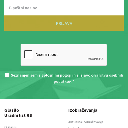
PRIJAVA
Seznanjen sem s
Splošnimi pogoji
in z
Izjavo o varstvu osebnih
podatkov
. *
Glasilo
Izobraževanja
Uradni list RS
Aktualna izobraževanja
O glasilu