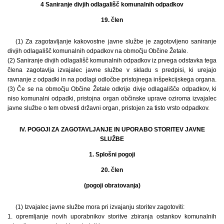
4 Saniranje divjih odlagališč komunalnih odpadkov
19. člen
(1) Za zagotavljanje kakovostne javne službe je zagotovljeno saniranje
divjih odlagališč komunalnih odpadkov na območju Občine Žetale.
(2) Saniranje divjih odlagališč komunalnih odpadkov iz prvega odstavka tega
člena zagotavlja izvajalec javne službe v skladu s predpisi, ki urejajo
ravnanje z odpadki in na podlagi odločbe pristojnega inšpekcijskega organa.
(3) Če se na območju Občine Žetale odkrije divje odlagališče odpadkov, ki
niso komunalni odpadki, pristojna organ občinske uprave oziroma izvajalec
javne službe o tem obvesti državni organ, pristojen za tisto vrsto odpadkov.
IV. POGOJI ZA ZAGOTAVLJANJE IN UPORABO STORITEV JAVNE
SLUŽBE
1. Splošni pogoji
20. člen
(pogoji obratovanja)
(1) Izvajalec javne službe mora pri izvajanju storitev zagotoviti:
1. opremljanje novih uporabnikov storitve zbiranja ostankov komunalnih