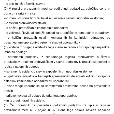
– o ulici in hišni številki stavbe.
(2) V registru prevzemnih mest se vodijo tudi podatki za določitev cene in
obračun storitev in sicer:
– o imenu oziroma firmi ter bivališču oziroma sedežu uporabnika storitev,
– o številu prebivalcev v stavbi,
– o načinu prepuščanja komunalnih odpadkov,
– o velikosti, številu ali deležih posod za prepuščanje komunalnih odpadkov,
– o količini prevzetih ostalih komunalnih in kuhinjskih odpadkov po
posameznem uporabniku oziroma skupini uporabnikov.
(3) Podatki iz drugega odstavka tega člena se redno ažurirajo najmanj enkrat
letno na podlagi:
– sprememb podatkov iz centralnega registra prebivalstva o številu
prebivalcev s stalnim prebivališčem v stavbi, podatkov iz registra stanovanj in
registra najemnih pogodb,
– sprememb evidenc o številu zaposlenih pri uporabniku storitev,
– ugotovitev izvajalca o trajnejših spremembah dejanskih količin nastajanja
ostankov komunalnih odpadkov pri uporabniku,
– pisne vloge uporabnika za spremembo prostornine posod na prevzemnih
mestih,
– prijave novega ali odjave dotedanjega uporabnika,
– in iz drugih uradnih evidenc.
(4) Če uporabnik ne posreduje potrebnih podatkov za vpis v register
prevzemnih mest ali v prijavi iz 37. člena tega odloka navede napačne