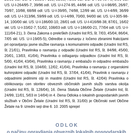
US. U-I-264/95-7, 39/96 odl. US. U-I-274-95, 44/96 odl. US. U-I-98/95, 26/97,
70/97, 10/98, 68/98 odl. US. U-I-39/95, 74/98, 12/99 skl. US. U-I-4/99, 36/99
odl. US. U-I-313/96, 59/99 odl. US. U-I-4/99, 70/00, 94/00 skl. US. U-I-305-98-
14, 100/00 skl. US. U-I-186/00-10, 28/01 odl. US. U-I-416/98-38, 87/01, 16/02
skl. US. U-I-33/02-7, 51/02, 108/03 odl. US. U-I-186/00-21, 77/04 odl. US. U-I-
111/04-21), 3. člena Zakona o prekrških (Uradni list RS, št. 7/03, 45/04, 86/04,
7/05 skl. US. U-I-19/05-5), Odredbe o ravnanju z ločeno zbranimi frakcijami
pri opravljanju javne službe ravnanja s komunalnimi odpadki (Uradni list RS,
št. 21/01), Pravilnika o ravnanju z odpadki (Uradni list RS, št. 84/98, 45/00,
20/01, 13/03, 41/04), Pravilnika o odlaganju odpadkov (Uradni list RS, št.
5/00, 41/04, 43/04), Pravilnika o ravnanju z embalažo in odpadno embalažo
(Uradni list RS, št. 104/00, 12/02, 41/04), Pravilnika o ravnanju z organskimi
kuhinjskimi odpadki (Uradni list RS, št. 37/04, 41/04), Pravilnik o ravnanju z
odpadnimi jedilnimi olji in mastmi (Uradni list RS, št. 42/04) Pravilnika o
oblikovanju cen storitev obveznih občinskih javnih služb varstva okolja
(Uradni list RS, št. 128/04), 16. člena Statuta Občine Žetale (Uradni list, št.
24/99, 11/01, 5/03 in 14/04) in 4. člena Odloka o lokalnih gospodarskih javnih
službah v Občini Žetale (Uradni list RS, št. 31/00) je Občinski svet Občine
Žetale na 9. izredni seji dne 6. 10. 2005 sprejel
O D L O K
o načinu opravljanja obveznih lokalnih gospodarskih