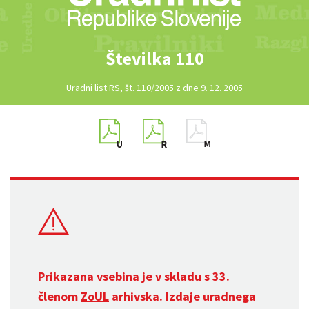
Številka 110
Uradni list RS, št. 110/2005 z dne 9. 12. 2005
Prikazana vsebina je v skladu s 33.
členom
ZoUL
arhivska. Izdaje uradnega