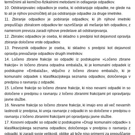
termičnimi ali kemično-fizikalnimi metodami in odlaganje odpadkov.
10. Odstranjevalec odpadkov je oseba, ki odstranjuje odpadke, ne glede na
to ali je njihov povzročitelj ali pa odstranjuje odpadke za druge imetnike.
11. Zbiranje odpadkov je pobiranje odpadkov, ki jih njihovi imetniki
prepuščajo zbiralcem odpadkov ter razvrščanje ali mešanje teh odpadkov, z
namenom prevoza zaradi njihove predelave ali odstranjevanja.
12. Zbiralec odpadkov je oseba, ki skladno s predpisi kot dejavnost opravlja
zbiranje določene vrste odpadkov.
13. Prevoznik odpadkov je oseba, ki skladno s predpisi kot dejavnost
opravlja prevažanje odpadkov drugih imetnikov.
14. Ločeno zbrane frakcije so odpadki iz podskupine »Ločeno zbrane
frakcije« in ločeno zbrana odpadna embalaža, ki je komunalni odpadek iz
podskupine »Embalaža«, vključno z ločeno zbrano embalažo, ki je
komunalni odpadek s klasifikacijskega seznama odpadkov, določenega v
predpisu o ravnanju z odpadki.
15. Ločene frakcije so ločeno zbrane frakcije, ki niso nevarni odpadki in so
določene v predpisu o ravnanju z ločeno zbranimi frakcijami pri opravljanju
javne službe.
16. Nevarne frakcije so ločeno zbrane frakcije, ki imajo eno ali več nevarnih
lastnosti iz predpisa, ki ureja ravnanje z odpadki in so določene v predpisu o
ravnanju z ločeno zbranimi frakcijami pri opravljanju javne službe.
17. Kosovni odpadki so odpadki iz podskupine »Drugi komunalni odpadki« s
klasifikacijskega seznama odpadkov, določenega v predpisu o ravnanju z
odpadki, ki zaradi svoje velikosti, oblike ali teže niso primerni za prepuščanje