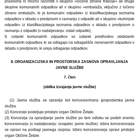
praviloma ni možno razvrstiti v skupino »ločene zbrane frakcije« ali druge
skupine komunalnih odpadkov ali v skupino »embalaža, vključno z ločeno
zbrano embalažo, ki je komunalni odpadek« iz klasifikacijskega seznama
odpadkov v skladu s predpisom o ravnanju z odpadki ali v skupino »kuhinjski
odpadki« iz klasifikacijskega seznama odpadkov v skladu s predpisom o
ravnanju z odpadki (v nadaljevanju: ostali odpadki),
9. ostanki komunalnih odpadkov so ostanki predhodno obdelanih
komunalnih odpadkov, ki se odlagajo na odlagališče nenevarnih odpadkov v
skladu s predpisom, ki ureja odlaganje odpadkov.
II. ORGANIZACIJSKA IN PROSTORSKA ZASNOVA OPRAVLJANJA
JAVNE SLUŽBE
7. člen
(oblika izvajanja javne službe)
(1) Javna služba se opravlja kot koncesionirana gospodarska javna
služba.
(2) Koncesijo podeljuje pristojni organ Občine Žetale.
(3) Koncesija za opravljanje javne službe po tem odloku se podeli enemu
koncesionarju (v nadaljevanju: izvajalec javne službe). Izbira koncesionarja
se opravi na podlagi javnega razpisa. Izbiro koncesionarja opravi pristojni
organ Občine Žetale.