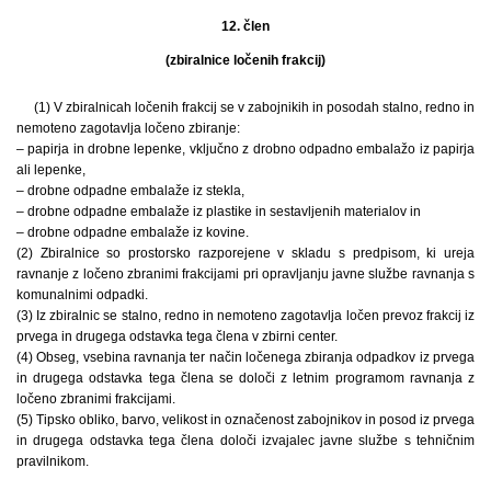
12. člen
(zbiralnice ločenih frakcij)
(1) V zbiralnicah ločenih frakcij se v zabojnikih in posodah stalno, redno in
nemoteno zagotavlja ločeno zbiranje:
– papirja in drobne lepenke, vključno z drobno odpadno embalažo iz papirja
ali lepenke,
– drobne odpadne embalaže iz stekla,
– drobne odpadne embalaže iz plastike in sestavljenih materialov in
– drobne odpadne embalaže iz kovine.
(2) Zbiralnice so prostorsko razporejene v skladu s predpisom, ki ureja
ravnanje z ločeno zbranimi frakcijami pri opravljanju javne službe ravnanja s
komunalnimi odpadki.
(3) Iz zbiralnic se stalno, redno in nemoteno zagotavlja ločen prevoz frakcij iz
prvega in drugega odstavka tega člena v zbirni center.
(4) Obseg, vsebina ravnanja ter način ločenega zbiranja odpadkov iz prvega
in drugega odstavka tega člena se določi z letnim programom ravnanja z
ločeno zbranimi frakcijami.
(5) Tipsko obliko, barvo, velikost in označenost zabojnikov in posod iz prvega
in drugega odstavka tega člena določi izvajalec javne službe s tehničnim
pravilnikom.