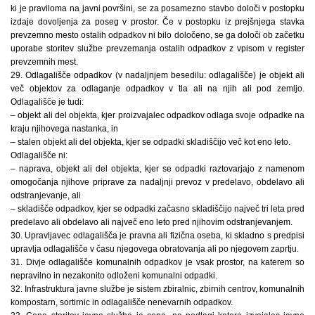
ki je praviloma na javni površini, se za posamezno stavbo določi v postopku
izdaje dovoljenja za poseg v prostor. Če v postopku iz prejšnjega stavka
prevzemno mesto ostalih odpadkov ni bilo določeno, se ga določi ob začetku
uporabe storitev službe prevzemanja ostalih odpadkov z vpisom v register
prevzemnih mest.
29. Odlagališče odpadkov (v nadaljnjem besedilu: odlagališče) je objekt ali
več objektov za odlaganje odpadkov v tla ali na njih ali pod zemljo.
Odlagališče je tudi:
– objekt ali del objekta, kjer proizvajalec odpadkov odlaga svoje odpadke na
kraju njihovega nastanka, in
– stalen objekt ali del objekta, kjer se odpadki skladiščijo več kot eno leto.
Odlagališče ni:
– naprava, objekt ali del objekta, kjer se odpadki raztovarjajo z namenom
omogočanja njihove priprave za nadaljnji prevoz v predelavo, obdelavo ali
odstranjevanje, ali
– skladišče odpadkov, kjer se odpadki začasno skladiščijo največ tri leta pred
predelavo ali obdelavo ali največ eno leto pred njihovim odstranjevanjem.
30. Upravljavec odlagališča je pravna ali fizična oseba, ki skladno s predpisi
upravlja odlagališče v času njegovega obratovanja ali po njegovem zaprtju.
31. Divje odlagališče komunalnih odpadkov je vsak prostor, na katerem so
nepravilno in nezakonito odloženi komunalni odpadki.
32. Infrastruktura javne službe je sistem zbiralnic, zbirnih centrov, komunalnih
kompostarn, sortirnic in odlagališče nenevarnih odpadkov.