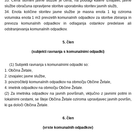
33. Cena storitev javne službe je cena, na podlagi katere izvajalec javne
službe obračuna opravljene storitve uporabniku storitev javnih služb,
34. Enota količine storitev javne službe je masna enota 1 kg oziroma
volumska enota 1 m3 prevzetih komunalnih odpadkov za storitve zbiranja in
prevoza komunalnih odpadkov in odlaganja ostankov predelave ali
odstranjevanja komunalnih odpadkov.
5. člen
(subjekti ravnanja s komunalnimi odpadki)
(1) Subjekti ravnanja s komunalnimi odpadki so:
1. Občina Žetale,
2. izvajalec javne službe,
3. povzročitelji komunalnih odpadkov na območju Občine Žetale,
4. imetnik odpadkov na območju Občine Žetale.
(2) Za imetnika odpadkov na javnih površinah, vključno z javnimi potmi in
lokalnimi cestami, se šteje Občina Žetale oziroma upravljavec javnih površin,
ki ga določi Občina Žetale.
6. člen
(vrste komunalnih odpadkov)