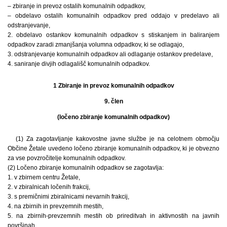
– zbiranje in prevoz ostalih komunalnih odpadkov,
– obdelavo ostalih komunalnih odpadkov pred oddajo v predelavo ali
odstranjevanje,
2. obdelavo ostankov komunalnih odpadkov s stiskanjem in baliranjem
odpadkov zaradi zmanjšanja volumna odpadkov, ki se odlagajo,
3. odstranjevanje komunalnih odpadkov ali odlaganje ostankov predelave,
4. saniranje divjih odlagališč komunalnih odpadkov.
1 Zbiranje in prevoz komunalnih odpadkov
9. člen
(ločeno zbiranje komunalnih odpadkov)
(1) Za zagotavljanje kakovostne javne službe je na celotnem območju
Občine Žetale uvedeno ločeno zbiranje komunalnih odpadkov, ki je obvezno
za vse povzročitelje komunalnih odpadkov.
(2) Ločeno zbiranje komunalnih odpadkov se zagotavlja:
1. v zbirnem centru Žetale,
2. v zbiralnicah ločenih frakcij,
3. s premičnimi zbiralnicami nevarnih frakcij,
4. na zbirnih in prevzemnih mestih,
5. na zbirnih-prevzemnih mestih ob prireditvah in aktivnostih na javnih
površinah.