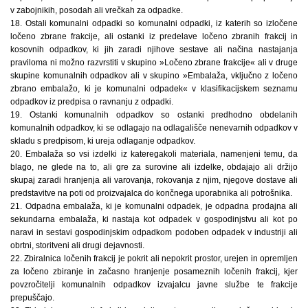
v zabojnikih, posodah ali vrečkah za odpadke.
18. Ostali komunalni odpadki so komunalni odpadki, iz katerih so izločene
ločeno zbrane frakcije, ali ostanki iz predelave ločeno zbranih frakcij in
kosovnih odpadkov, ki jih zaradi njihove sestave ali načina nastajanja
praviloma ni možno razvrstiti v skupino »Ločeno zbrane frakcije« ali v druge
skupine komunalnih odpadkov ali v skupino »Embalaža, vključno z ločeno
zbrano embalažo, ki je komunalni odpadek« v klasifikacijskem seznamu
odpadkov iz predpisa o ravnanju z odpadki.
19. Ostanki komunalnih odpadkov so ostanki predhodno obdelanih
komunalnih odpadkov, ki se odlagajo na odlagališče nenevarnih odpadkov v
skladu s predpisom, ki ureja odlaganje odpadkov.
20. Embalaža so vsi izdelki iz kateregakoli materiala, namenjeni temu, da
blago, ne glede na to, ali gre za surovine ali izdelke, obdajajo ali držijo
skupaj zaradi hranjenja ali varovanja, rokovanja z njim, njegove dostave ali
predstavitve na poti od proizvajalca do končnega uporabnika ali potrošnika.
21. Odpadna embalaža, ki je komunalni odpadek, je odpadna prodajna ali
sekundarna embalaža, ki nastaja kot odpadek v gospodinjstvu ali kot po
naravi in sestavi gospodinjskim odpadkom podoben odpadek v industriji ali
obrtni, storitveni ali drugi dejavnosti.
22. Zbiralnica ločenih frakcij je pokrit ali nepokrit prostor, urejen in opremljen
za ločeno zbiranje in začasno hranjenje posameznih ločenih frakcij, kjer
povzročitelji komunalnih odpadkov izvajalcu javne službe te frakcije
prepuščajo.