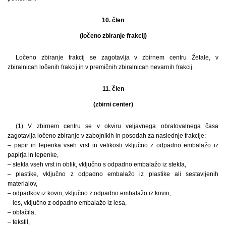
10. člen
(ločeno zbiranje frakcij)
Ločeno zbiranje frakcij se zagotavlja v zbirnem centru Žetale, v
zbiralnicah ločenih frakcij in v premičnih zbiralnicah nevarnih frakcij.
11. člen
(zbirni center)
(1) V zbirnem centru se v okviru veljavnega obratovalnega časa
zagotavlja ločeno zbiranje v zabojnikih in posodah za naslednje frakcije:
– papir in lepenka vseh vrst in velikosti vključno z odpadno embalažo iz
papirja in lepenke,
– stekla vseh vrst in oblik, vključno s odpadno embalažo iz stekla,
– plastike, vključno z odpadno embalažo iz plastike ali sestavljenih
materialov,
– odpadkov iz kovin, vključno z odpadno embalažo iz kovin,
– les, vključno z odpadno embalažo iz lesa,
– oblačila,
– tekstil,