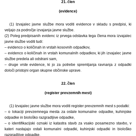
21. člen
(evidence)
(1) Izvajalec javne službe mora voditi evidence v skladu s predpisi, ki
veljajo za področje izvajanja javne službe.
(2) Poleg predpisanih evidenc iz prvega odstavka tega člena mora izvajalec
javne službe voditi tudi:
– evidenco o količinah in vrstah kosovnih odpadkov,
– evidenco o količinah in vrstah komunalnih odpadkov, ki jih izvajalec javne
službe predela ali odstrani sam,
– druge vrste evidence, ki jo za potrebe spremljanja ravnanja z odpadki
določi pristojni organ skupne občinske uprave.
22. člen
(register prevzemnih mest)
(1) Izvajalec javne službe mora voditi register prevzemnih mest s podatki:
– o lokaciji prevzemnega mesta za ostale komunalne odpadke, kuhinjske
odpadke in biološko razgradljive odpadke,
– o identifikacijski oznaki iz katastra stavb za vsako posamezno stavbo, v
kateri nastajajo ostali komunalni odpadki, kuhinjski odpadki in biološko
razgradljive odpadke,