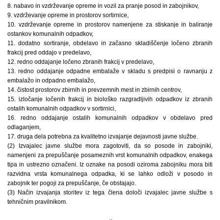
8. nabavo in vzdrževanje opreme in vozil za pranje posod in zabojnikov,
9. vzdrževanje opreme in prostorov sortirnice,
10. vzdrževanje opreme in prostorov namenjene za stiskanje in baliranje
ostankov komunalnih odpadkov,
11. dodatno sortiranje, obdelavo in začasno skladiščenje ločeno zbranih
frakcij pred oddajo v predelavo,
12. redno oddajanje ločeno zbranih frakcij v pre­delavo,
13. redno oddajanje odpadne embalaže v skladu s predpisi o ravnanju z
embalažo in odpadno embalažo,
14. čistost prostorov zbirnih in prevzemnih mest in zbirnih centrov,
15. izločanje ločenih frakcij in biološko razgradljivih odpadkov iz zbranih
ostalih komunalnih odpadkov v sortirnici,
16. redno oddajanje ostalih komunalnih odpadkov v obdelavo pred
odlaganjem,
17. druga dela potrebna za kvalitetno izvajanje dejavnosti javne službe.
(2) Izvajalec javne službe mora zagotoviti, da so posode in zabojniki,
namenjeni za prepuščanje posameznih vrst komunalnih odpadkov, enakega
tipa in ustrezno označeni. Iz oznake na posodi oziroma zabojniku mora biti
razvidna vrsta komunalnega odpadka, ki se lahko odloži v posodo in
zabojnik ter pogoji za prepuščanje, če obstajajo.
(3) Način izvajanja storitev iz tega člena določi izvajalec javne službe s
tehničnim pravilnikom.