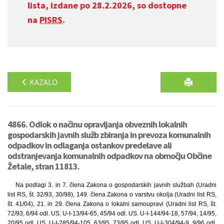
lista, izdane po 28.2.2026, so dostopne
na
PISRS
.
KAZALO
4866. Odlok o načinu opravljanja obveznih lokalnih
gospodarskih javnih služb zbiranja in prevoza komunalnih
odpadkov in odlaganja ostankov predelave ali
odstranjevanja komunalnih odpadkov na območju Občine
Žetale, stran 11813.
Na podlagi 3. in 7. člena Zakona o gospodarskih javnih službah (Uradni
list RS, št. 32/93, 30/98), 149. člena Zakona o varstvu okolja (Uradni list RS,
št. 41/04), 21. in 29. člena Zakona o lokalni samoupravi (Uradni list RS, št.
72/93, 6/94 odl. US. U-I-13/94-65, 45/94 odl. US. U-I-144/94-18, 57/94, 14/95,
20/95 odl. US. U-I-285/94-105, 63/95, 73/95 odl. US. U-I-304/94-9, 9/96 odl.