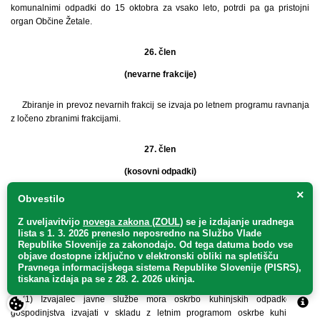
komunalnimi odpadki do 15 oktobra za vsako leto, potrdi pa ga pristojni
organ Občine Žetale.
26. člen
(nevarne frakcije)
Zbiranje in prevoz nevarnih frakcij se izvaja po letnem programu ravnanja
z ločeno zbranimi frakcijami.
27. člen
(kosovni odpadki)
×
Obvestilo
Zbiranje in prevoz kosovnih odpadkov se izvaja po letnem programu
ravnanja z ločeno zbranimi frakcijami.
Z uveljavitvijo
novega zakona (ZOUL)
se je
izdajanje uradnega
lista s 1. 3. 2026 preneslo
neposredno
na Službo Vlade
Republike Slovenije za zakonodajo
. Od tega datuma bodo vse
28. člen
objave dostopne izključno v elektronski obliki na spletišču
Pravnega informacijskega sistema Republike Slovenije (PISRS),
(kuhinjski odpadki)
tiskana izdaja pa se z 28. 2. 2026 ukinja.
(1) Izvajalec javne službe mora oskrbo kuhinjskih odpadkov iz
gospodinjstva izvajati v skladu z letnim programom oskrbe kuhinjskih