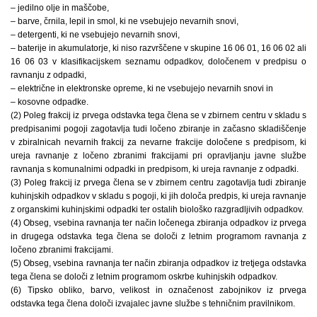
– jedilno olje in maščobe,
– barve, črnila, lepil in smol, ki ne vsebujejo nevarnih snovi,
– detergenti, ki ne vsebujejo nevarnih snovi,
– baterije in akumulatorje, ki niso razvrščene v skupine 16 06 01, 16 06 02 ali
16 06 03 v klasifikacijskem seznamu odpadkov, določenem v predpisu o
ravnanju z odpadki,
– električne in elektronske opreme, ki ne vsebujejo nevarnih snovi in
– kosovne odpadke.
(2) Poleg frakcij iz prvega odstavka tega člena se v zbirnem centru v skladu s
predpisanimi pogoji zagotavlja tudi ločeno zbiranje in začasno skladiščenje
v zbiralnicah nevarnih frakcij za nevarne frakcije določene s predpisom, ki
ureja ravnanje z ločeno zbranimi frakcijami pri opravljanju javne službe
ravnanja s komunalnimi odpadki in predpisom, ki ureja ravnanje z odpadki.
(3) Poleg frakcij iz prvega člena se v zbirnem centru zagotavlja tudi zbiranje
kuhinjskih odpadkov v skladu s pogoji, ki jih določa predpis, ki ureja ravnanje
z organskimi kuhinjskimi odpadki ter ostalih biološko razgradljivih odpadkov.
(4) Obseg, vsebina ravnanja ter način ločenega zbiranja odpadkov iz prvega
in drugega odstavka tega člena se določi z letnim programom ravnanja z
ločeno zbranimi frakcijami.
(5) Obseg, vsebina ravnanja ter način zbiranja odpadkov iz tretjega odstavka
tega člena se določi z letnim programom oskrbe kuhinjskih odpadkov.
(6) Tipsko obliko, barvo, velikost in označenost zabojnikov iz prvega
odstavka tega člena določi izvajalec javne službe s tehničnim pravilnikom.