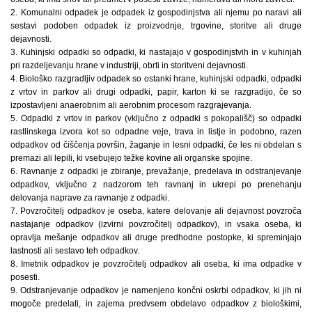
2. Komunalni odpadek je odpadek iz gospodinjstva ali njemu po naravi ali
sestavi podoben odpadek iz proizvodnje, trgovine, storitve ali druge
dejavnosti.
3. Kuhinjski odpadki so odpadki, ki nastajajo v gospodinjstvih in v kuhinjah
pri razdeljevanju hrane v industriji, obrti in storitveni dejavnosti.
4. Biološko razgradljiv odpadek so ostanki hrane, kuhinjski odpadki, odpadki
z vrtov in parkov ali drugi odpadki, papir, karton ki se razgradijo, če so
izpostavljeni anaerobnim ali aerobnim procesom razgrajevanja.
5. Odpadki z vrtov in parkov (vključno z odpadki s pokopališč) so odpadki
rastlinskega izvora kot so odpadne veje, trava in listje in podobno, razen
odpadkov od čiščenja površin, žaganje in lesni odpadki, če les ni obdelan s
premazi ali lepili, ki vsebujejo težke kovine ali organske spojine.
6. Ravnanje z odpadki je zbiranje, prevažanje, predelava in odstranjevanje
odpadkov, vključno z nadzorom teh ravnanj in ukrepi po prenehanju
delovanja naprave za ravnanje z odpadki.
7. Povzročitelj odpadkov je oseba, katere delovanje ali dejavnost povzroča
nastajanje odpadkov (izvirni povzročitelj odpadkov), in vsaka oseba, ki
opravlja mešanje odpadkov ali druge predhodne postopke, ki spreminjajo
lastnosti ali sestavo teh odpadkov.
8. Imetnik odpadkov je povzročitelj odpadkov ali oseba, ki ima odpadke v
posesti.
9. Odstranjevanje odpadkov je namenjeno končni oskrbi odpadkov, ki jih ni
mogoče predelati, in zajema predvsem obdelavo odpadkov z biološkimi,