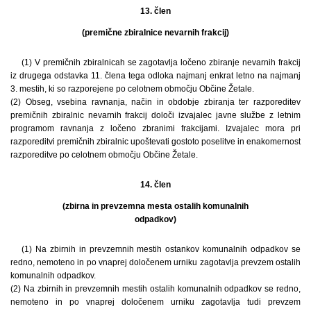
13. člen
(premične zbiralnice nevarnih frakcij)
(1) V premičnih zbiralnicah se zagotavlja ločeno zbiranje nevarnih frakcij
iz drugega odstavka 11. člena tega odloka najmanj enkrat letno na najmanj
3. mestih, ki so razporejene po celotnem območju Občine Žetale.
(2) Obseg, vsebina ravnanja, način in obdobje zbiranja ter razporeditev
premičnih zbiralnic nevarnih frakcij določi izvajalec javne službe z letnim
programom ravnanja z ločeno zbranimi frakcijami. Izvajalec mora pri
razporeditvi premičnih zbiralnic upoštevati gostoto poselitve in enakomernost
razporeditve po celotnem območju Občine Žetale.
14. člen
(zbirna in prevzemna mesta ostalih komunalnih
odpadkov)
(1) Na zbirnih in prevzemnih mestih ostankov komunalnih odpadkov se
redno, nemoteno in po vnaprej določenem urniku zagotavlja prevzem ostalih
komunalnih odpadkov.
(2) Na zbirnih in prevzemnih mestih ostalih komunalnih odpadkov se redno,
nemoteno in po vnaprej določenem urniku zagotavlja tudi prevzem