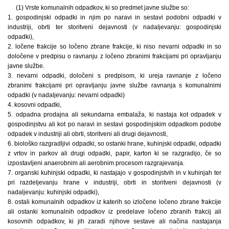
(1) Vrste komunalnih odpadkov, ki so predmet javne službe so:
1. gospodinjski odpadki in njim po naravi in sestavi podobni odpadki v
industriji, obrti ter storitveni dejavnosti (v nadaljevanju: gospodinjski
odpadki),
2. ločene frakcije so ločeno zbrane frakcije, ki niso nevarni odpadki in so
določene v predpisu o ravnanju z ločeno zbranimi frakcijami pri opravljanju
javne službe.
3. nevarni odpadki, določeni s predpisom, ki ureja ravnanje z ločeno
zbranimi frakcijami pri opravljanju javne službe ravnanja s komunalnimi
odpadki (v nadaljevanju: nevarni odpadki)
4. kosovni odpadki,
5. odpadna prodajna ali sekundarna embalaža, ki nastaja kot odpadek v
gospodinjstvu ali kot po naravi in sestavi gospodinjskim odpadkom podobe
odpadek v industriji ali obrti, storitveni ali drugi dejavnosti,
6. biološko razgradljivi odpadki, so ostanki hrane, kuhinjski odpadki, odpadki
z vrtov in parkov ali drugi odpadki, papir, karton ki se razgradijo, če so
izpostavljeni anaerobnim ali aerobnim procesom razgrajevanja.
7. organski kuhinjski odpadki, ki nastajajo v gospodinjstvih in v kuhinjah ter
pri razdeljevanju hrane v industriji, obrti in storitveni dejavnosti (v
nadaljevanju: kuhinjski odpadki),
8. ostali komunalnih odpadkov iz katerih so izločene ločeno zbrane frakcije
ali ostanki komunalnih odpadkov iz predelave ločeno zbranih frakcij ali
kosovnih odpadkov, ki jih zaradi njihove sestave ali načina nastajanja