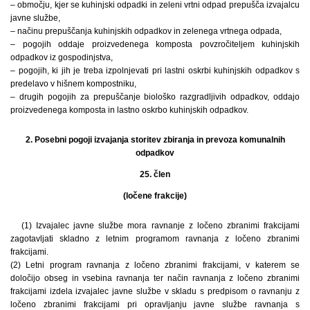
– območju, kjer se kuhinjski odpadki in zeleni vrtni odpad prepušča izvajalcu
javne službe,
– načinu prepuščanja kuhinjskih odpadkov in zelenega vrtnega odpada,
– pogojih oddaje proizvedenega komposta povzročiteljem kuhinjskih
odpadkov iz gospodinjstva,
– pogojih, ki jih je treba izpolnjevati pri lastni oskrbi kuhinjskih odpadkov s
predelavo v hišnem kompostniku,
– drugih pogojih za prepuščanje biološko razgradljivih odpadkov, oddajo
proizvedenega komposta in lastno oskrbo kuhinjskih odpadkov.
2. Posebni pogoji izvajanja storitev zbiranja in prevoza komunalnih
odpadkov
25. člen
(ločene frakcije)
(1) Izvajalec javne službe mora ravnanje z ločeno zbranimi frakcijami
zagotavljati skladno z letnim programom ravnanja z ločeno zbranimi
frakcijami.
(2) Letni program ravnanja z ločeno zbranimi frakcijami, v katerem se
določijo obseg in vsebina ravnanja ter način ravnanja z ločeno zbranimi
frakcijami izdela izvajalec javne službe v skladu s predpisom o ravnanju z
ločeno zbranimi frakcijami pri opravljanju javne službe ravnanja s