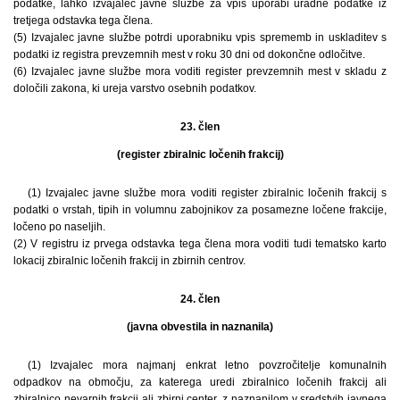
podatke, lahko izvajalec javne službe za vpis uporabi uradne podatke iz
tretjega odstavka tega člena.
(5) Izvajalec javne službe potrdi uporabniku vpis sprememb in uskladitev s
podatki iz registra prevzemnih mest v roku 30 dni od dokončne odločitve.
(6) Izvajalec javne službe mora voditi register prevzemnih mest v skladu z
določili zakona, ki ureja varstvo osebnih podatkov.
23. člen
(register zbiralnic ločenih frakcij)
(1) Izvajalec javne službe mora voditi register zbiralnic ločenih frakcij s
podatki o vrstah, tipih in volumnu zabojnikov za posamezne ločene frakcije,
ločeno po naseljih.
(2) V registru iz prvega odstavka tega člena mora voditi tudi tematsko karto
lokacij zbiralnic ločenih frakcij in zbirnih centrov.
24. člen
(javna obvestila in naznanila)
(1) Izvajalec mora najmanj enkrat letno povzročitelje komunalnih
odpadkov na območju, za katerega uredi zbiralnico ločenih frakcij ali
zbiralnico nevarnih frakcij ali zbirni center, z naznanilom v sredstvih javnega