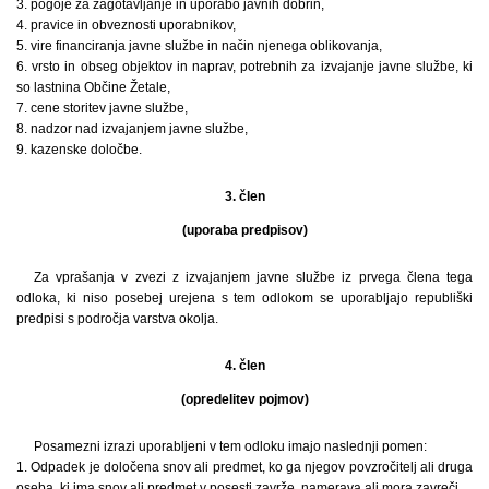
3. pogoje za zagotavljanje in uporabo javnih dobrin,
4. pravice in obveznosti uporabnikov,
5. vire financiranja javne službe in način njenega oblikovanja,
6. vrsto in obseg objektov in naprav, potrebnih za izvajanje javne službe, ki
so lastnina Občine Žetale,
7. cene storitev javne službe,
8. nadzor nad izvajanjem javne službe,
9. kazenske določbe.
3. člen
(uporaba predpisov)
Za vprašanja v zvezi z izvajanjem javne službe iz prvega člena tega
odloka, ki niso posebej urejena s tem odlokom se uporabljajo republiški
predpisi s področja varstva okolja.
4. člen
(opredelitev pojmov)
Posamezni izrazi uporabljeni v tem odloku imajo naslednji pomen:
1. Odpadek je določena snov ali predmet, ko ga njegov povzročitelj ali druga
oseba, ki ima snov ali predmet v posesti zavrže, namerava ali mora zavreči.