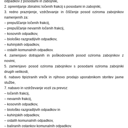
odpadkov z posodami in zabojniki,
2. opremljanje zbiralnic ločenih frakcij s posodami in zabojniki,
3. redno praznjenje, vzdrževanje in čiščenje posod oziroma zabojnikov
namenjenih za:
– prepuščanje ločenih frakcij,
– prepuščanje nevarnih ločenih frakcij,
– kosovnih odpadkov,
– biološko razgradljivih odpadkov,
– kuhinjskih odpadkov,
– ostalih komunalnih odpadkov.
4. zamenjavo dotrajanih in poškodovanih posod oziroma zabojnikov z
novimi,
5. zamenjavo posod oziroma zabojnikov s posodami oziroma zabojniki
drugih velikosti,
6. nabavo tipiziranih vrečk in njihovo prodajo uporabnikom storitev javne
službe,
7. nabavo in vzdrževanje vozil za prevoz:
– ločenih frakcij,
– nevarnih frakcij,
– kosovnih odpadkov,
– biološko razgradljivih odpadkov in
– kuhinjskih odpadkov,
– ostalih komunalnih odpadkov,
– baliranih ostankov komunalnih odpadkov.