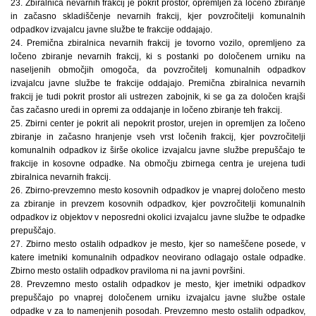
23. Zbiralnica nevarnih frakcij je pokrit prostor, opremljen za ločeno zbiranje
in začasno skladiščenje nevarnih frakcij, kjer povzročitelji komunalnih
odpadkov izvajalcu javne službe te frakcije oddajajo.
24. Premična zbiralnica nevarnih frakcij je tovorno vozilo, opremljeno za
ločeno zbiranje nevarnih frakcij, ki s postanki po določenem urniku na
naseljenih območjih omogoča, da povzročitelj komunalnih odpadkov
izvajalcu javne službe te frakcije oddajajo. Premična zbiralnica nevarnih
frakcij je tudi pokrit prostor ali ustrezen zabojnik, ki se ga za določen krajši
čas začasno uredi in opremi za oddajanje in ločeno zbiranje teh frakcij.
25. Zbirni center je pokrit ali nepokrit prostor, urejen in opremljen za ločeno
zbiranje in začasno hranjenje vseh vrst ločenih frakcij, kjer povzročitelji
komunalnih odpadkov iz širše okolice izvajalcu javne službe prepuščajo te
frakcije in kosovne odpadke. Na območju zbirnega centra je urejena tudi
zbiralnica nevarnih frakcij.
26. Zbirno-prevzemno mesto kosovnih odpadkov je vnaprej določeno mesto
za zbiranje in prevzem kosovnih odpadkov, kjer povzročitelji komunalnih
odpadkov iz objektov v neposredni okolici izvajalcu javne službe te odpadke
prepuščajo.
27. Zbirno mesto ostalih odpadkov je mesto, kjer so nameščene posede, v
katere imetniki komunalnih odpadkov neovirano odlagajo ostale odpadke.
Zbirno mesto ostalih odpadkov praviloma ni na javni površini.
28. Prevzemno mesto ostalih odpadkov je mesto, kjer imetniki odpadkov
prepuščajo po vnaprej določenem urniku izvajalcu javne službe ostale
odpadke v za to namenjenih posodah. Prevzemno mesto ostalih odpadkov,