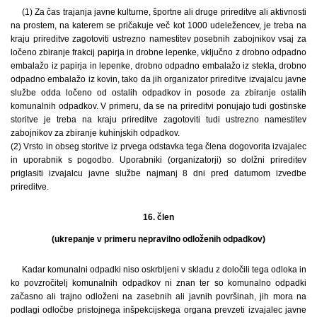
(1) Za čas trajanja javne kulturne, športne ali druge prireditve ali aktivnosti
na prostem, na katerem se pričakuje več kot 1000 udeležencev, je treba na
kraju prireditve zagotoviti ustrezno namestitev posebnih zabojnikov vsaj za
ločeno zbiranje frakcij papirja in drobne lepenke, vključno z drobno odpadno
embalažo iz papirja in lepenke, drobno odpadno embalažo iz stekla, drobno
odpadno embalažo iz kovin, tako da jih organizator prireditve izvajalcu javne
službe odda ločeno od ostalih odpadkov in posode za zbiranje ostalih
komunalnih odpadkov. V primeru, da se na prireditvi ponujajo tudi gostinske
storitve je treba na kraju prireditve zagotoviti tudi ustrezno namestitev
zabojnikov za zbiranje kuhinjskih odpadkov.
(2) Vrsto in obseg storitve iz prvega odstavka tega člena dogovorita izvajalec
in uporabnik s pogodbo. Uporabniki (organizatorji) so dolžni prireditev
priglasiti izvajalcu javne službe najmanj 8 dni pred datumom izvedbe
prireditve.
16. člen
(ukrepanje v primeru nepravilno odloženih odpadkov)
Kadar komunalni odpadki niso oskrbljeni v skladu z določili tega odloka in
ko povzročitelj komunalnih odpadkov ni znan ter so komunalno odpadki
začasno ali trajno odloženi na zasebnih ali javnih površinah, jih mora na
podlagi odločbe pristojnega inšpekcijskega organa prevzeti izvajalec javne