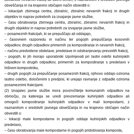
obveščanja in na krajevno običajen način obvestiti o:
– lokacijah zbirnega centra, zbiralnic, zbiralnic nevarnih frakcij in drugih
objektov in naprav potrebnih za izvajanje javne službe,
– času obratovanja zbirnega centra, zbiralnic, zbiralnic nevarnih frakcij in
drugih objektov in naprav potrebnih za izvajanje javne službe,
– posameznih frakcijah, ki se prepuščajo ali oddajajo,
– časovnem razporedu in načinu ter pogojih prepuščanja kosovnih
odpadkov, drugih odpadkov primernih za kompostiranje in nevarnih frakcij,
– načinu predvidene obdelave, predelave in odstranjevanju prevzetih frakcij,
– pogojih, ki jih morajo uporabniki izpolnjevati pri lastni oskrbi kuhinjskih
odpadkov in drugih odpadkov, primernih za kompostiranje s predelavo v
hišnem kompostniku,
– drugih pogojih za prepuščanje posameznih frakcij, njihovo oddajo oziroma
lastno oskrbo, določenimi s predpisi, ki urejajo ravnanje z odpadki oziroma
posameznimi frakcijami.
(2) Izvajalec javne službe mora povzročitelje komunalnih odpadkov na
območju, za katerega se uredi prevzemanje kuhinjskih odpadkov ali
omogoči kompostiranje kuhinjskih odpadkov v mali kompostarni, z
naznanilom v sredstvih javnega obveščanja in na krajevno običajen način
obvestiti o:
– lokaciji male kompostarne in pogojih oddaje kuhinjskih odpadkov v
predelavo,
– času obratovanja male kompostarne in pogojih pridobivanja komposta,