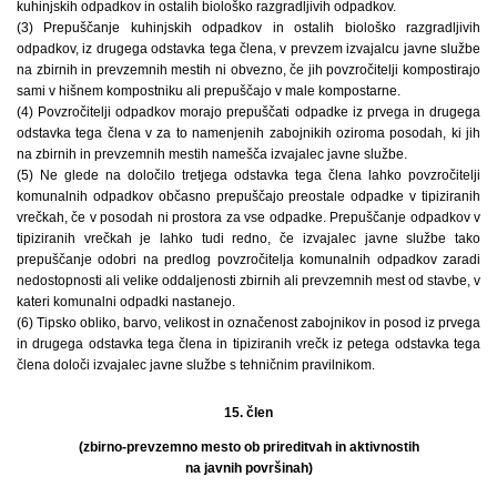
kuhinjskih odpadkov in ostalih biološko razgradljivih odpadkov.
(3) Prepuščanje kuhinjskih odpadkov in ostalih biološko razgradljivih
odpadkov, iz drugega odstavka tega člena, v prevzem izvajalcu javne službe
na zbirnih in prevzemnih mestih ni obvezno, če jih povzročitelji kompostirajo
sami v hišnem kompostniku ali prepuščajo v male kompostarne.
(4) Povzročitelji odpadkov morajo prepuščati odpadke iz prvega in drugega
odstavka tega člena v za to namenjenih zabojnikih oziroma posodah, ki jih
na zbirnih in prevzemnih mestih namešča izvajalec javne službe.
(5) Ne glede na določilo tretjega odstavka tega člena lahko povzročitelji
komunalnih odpadkov občasno prepuščajo preostale odpadke v tipiziranih
vrečkah, če v posodah ni prostora za vse odpadke. Prepuščanje odpadkov v
tipiziranih vrečkah je lahko tudi redno, če izvajalec javne službe tako
prepuščanje odobri na predlog povzročitelja komunalnih odpadkov zaradi
nedostopnosti ali velike oddaljenosti zbirnih ali prevzemnih mest od stavbe, v
kateri komunalni odpadki nastanejo.
(6) Tipsko obliko, barvo, velikost in označenost zabojnikov in posod iz prvega
in drugega odstavka tega člena in tipiziranih vrečk iz petega odstavka tega
člena določi izvajalec javne službe s tehničnim pravilnikom.
15. člen
(zbirno-prevzemno mesto ob prireditvah in aktivnostih
na javnih površinah)