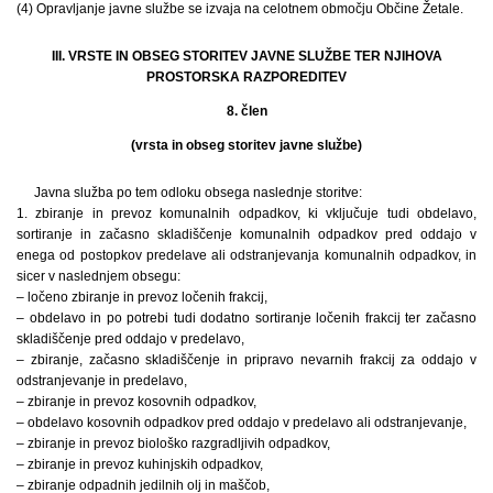
(4) Opravljanje javne službe se izvaja na celotnem območju Občine Žetale.
III. VRSTE IN OBSEG STORITEV JAVNE SLUŽBE TER NJIHOVA
PROSTORSKA RAZPOREDITEV
8. člen
(vrsta in obseg storitev javne službe)
Javna služba po tem odloku obsega naslednje ­storitve:
1. zbiranje in prevoz komunalnih odpadkov, ki vključuje tudi obdelavo,
sortiranje in začasno skladiščenje komunalnih odpadkov pred oddajo v
enega od postopkov predelave ali odstranjevanja komunalnih odpadkov, in
sicer v naslednjem obsegu:
– ločeno zbiranje in prevoz ločenih frakcij,
– obdelavo in po potrebi tudi dodatno sortiranje ločenih frakcij ter začasno
skladiščenje pred oddajo v predelavo,
– zbiranje, začasno skladiščenje in pripravo nevarnih frakcij za oddajo v
odstranjevanje in predelavo,
– zbiranje in prevoz kosovnih odpadkov,
– obdelavo kosovnih odpadkov pred oddajo v predelavo ali odstranjevanje,
– zbiranje in prevoz biološko razgradljivih odpadkov,
– zbiranje in prevoz kuhinjskih odpadkov,
– zbiranje odpadnih jedilnih olj in maščob,