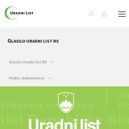
G
LASILO URADNI LIST RS
Glasilo Uradni list RS
Preklic dokumentov