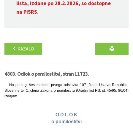
lista, izdane po 28.2.2026, so dostopne
na
PISRS
.
KAZALO
4803. Odlok o pomilostitvi, stran 11723.
Na podlagi šeste alinee prvega odstavka 107. člena Ustave Republike
Slovenije ter 1. člena Zakona o pomilostitvi (Uradni list RS, št. 45/95, 86/04)
izdajam
O D L O K
o pomilostitvi