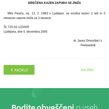
IZREČENA KAZEN ZAPORA SE ZNIŽA
Mihi Paviću, roj. 13. 2. 1983 v Ljubljani, se enotna kazen 2 leti in 5
mesecev zapora zniža za 3 mesece.
Št. 725-02-12/2005
Ljubljana, dne 5. decembra 2005
dr. Janez Drnovšek l.r.
Predsednik
KAZALO
NA VRH
Bodite obveščeni
o vseh