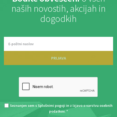
naših novostih, akcijah in
dogodkih
PRIJAVA
Seznanjen sem s
Splošnimi pogoji
in z
Izjavo o varstvu osebnih
podatkov
. *