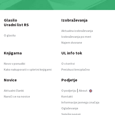
Glasilo
Izobraževanja
Uradni list RS
Aktualna izobraževanja
O glasilu
Izobraževanja po meri
Najem dvorane
Knjigarna
UL info tok
Novo v ponudbi
O storitvi
Kako nakupovati v spletni knjigarni
Preizkusi brezplačno
Novice
Podjetje
|
Aktualni članki
O podjetju
About
Naroči se na novice
Kontakt
Informacije javnega značaja
Oglaševanje
Splošni pogoji