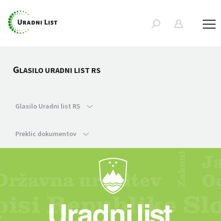
G
LASILO URADNI LIST RS
Glasilo Uradni list RS
Preklic dokumentov