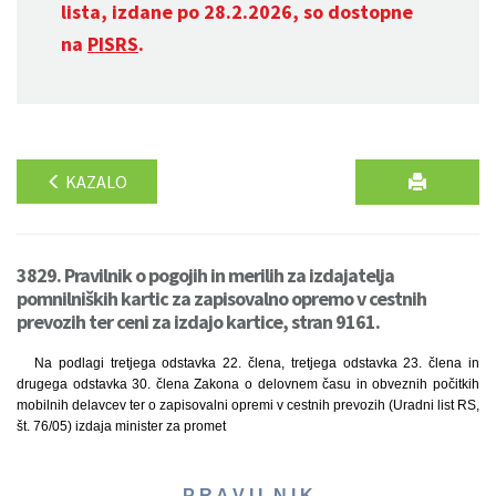
lista, izdane po 28.2.2026, so dostopne
na
PISRS
.
KAZALO
3829. Pravilnik o pogojih in merilih za izdajatelja
pomnilniških kartic za zapisovalno opremo v cestnih
prevozih ter ceni za izdajo kartice, stran 9161.
Na podlagi tretjega odstavka 22. člena, tretjega odstavka 23. člena in
drugega odstavka 30. člena Zakona o delovnem času in obveznih počitkih
mobilnih delavcev ter o zapisovalni opremi v cestnih prevozih (Uradni list RS,
št. 76/05) izdaja minister za promet
P R A V I L N I K