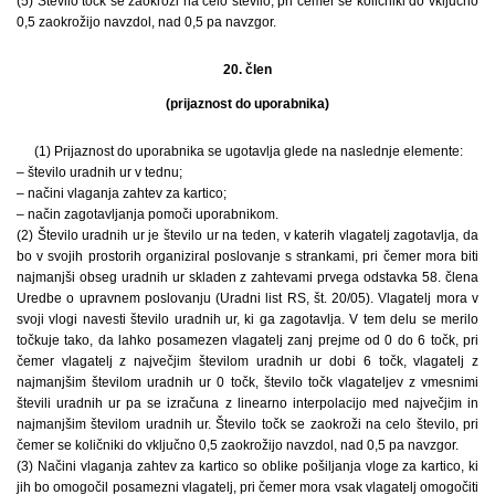
(5) Število točk se zaokroži na celo število, pri čemer se količniki do vključno
0,5 zaokrožijo navzdol, nad 0,5 pa navzgor.
20. člen
(prijaznost do uporabnika)
(1) Prijaznost do uporabnika se ugotavlja glede na naslednje elemente:
– število uradnih ur v tednu;
– načini vlaganja zahtev za kartico;
– način zagotavljanja pomoči uporabnikom.
(2) Število uradnih ur je število ur na teden, v katerih vlagatelj zagotavlja, da
bo v svojih prostorih organiziral poslovanje s strankami, pri čemer mora biti
najmanjši obseg uradnih ur skladen z zahtevami prvega odstavka 58. člena
Uredbe o upravnem poslovanju (Uradni list RS, št. 20/05). Vlagatelj mora v
svoji vlogi navesti število uradnih ur, ki ga zagotavlja. V tem delu se merilo
točkuje tako, da lahko posamezen vlagatelj zanj prejme od 0 do 6 točk, pri
čemer vlagatelj z največjim številom uradnih ur dobi 6 točk, vlagatelj z
najmanjšim številom uradnih ur 0 točk, število točk vlagateljev z vmesnimi
števili uradnih ur pa se izračuna z linearno interpolacijo med največjim in
najmanjšim številom uradnih ur. Število točk se zaokroži na celo število, pri
čemer se količniki do vključno 0,5 zaokrožijo navzdol, nad 0,5 pa navzgor.
(3) Načini vlaganja zahtev za kartico so oblike pošiljanja vloge za kartico, ki
jih bo omogočil posamezni vlagatelj, pri čemer mora vsak vlagatelj omogočiti