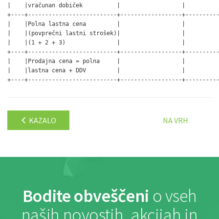
|    |vračunan dobiček          |                  |          
+----+--------------------------+------------------+----------
|    |Polna lastna cena         |                  |          
|    |(povprečni lastni strošek)|                  |          
|    |(1 + 2 + 3)               |                  |          
+----+--------------------------+------------------+----------
|    |Prodajna cena = polna     |                  |          
|    |lastna cena + DDV         |                  |          
+----+--------------------------+------------------+---------
KAZALO
NA VRH
Bodite obveščeni
o vseh
naših novostih, akcijah in