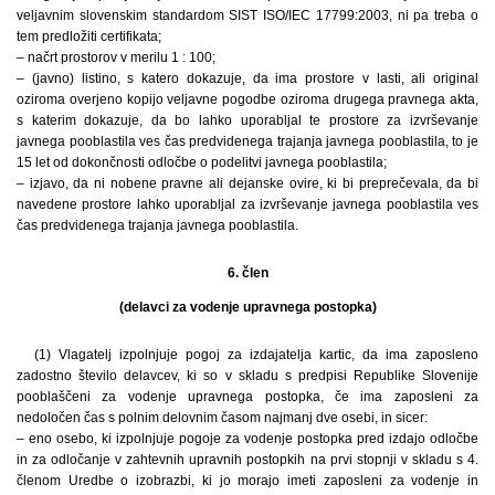
veljavnim slovenskim standardom SIST ISO/IEC 17799:2003, ni pa treba o
tem predložiti certifikata;
– načrt prostorov v merilu 1 : 100;
– (javno) listino, s katero dokazuje, da ima prostore v lasti, ali original
oziroma overjeno kopijo veljavne pogodbe oziroma drugega pravnega akta,
s katerim dokazuje, da bo lahko uporabljal te prostore za izvrševanje
javnega pooblastila ves čas predvidenega trajanja javnega pooblastila, to je
15 let od dokončnosti odločbe o podelitvi javnega pooblastila;
– izjavo, da ni nobene pravne ali dejanske ovire, ki bi preprečevala, da bi
navedene prostore lahko uporabljal za izvrševanje javnega pooblastila ves
čas predvidenega trajanja javnega pooblastila.
6. člen
(delavci za vodenje upravnega postopka)
(1) Vlagatelj izpolnjuje pogoj za izdajatelja kartic, da ima zaposleno
zadostno število delavcev, ki so v skladu s predpisi Republike Slovenije
pooblaščeni za vodenje upravnega postopka, če ima zaposleni za
nedoločen čas s polnim delovnim časom najmanj dve osebi, in sicer:
– eno osebo, ki izpolnjuje pogoje za vodenje postopka pred izdajo odločbe
in za odločanje v zahtevnih upravnih postopkih na prvi stopnji v skladu s 4.
členom Uredbe o izobrazbi, ki jo morajo imeti zaposleni za vodenje in