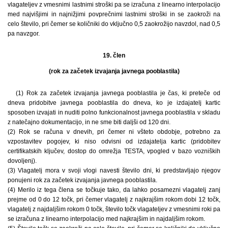
vlagateljev z vmesnimi lastnimi stroški pa se izračuna z linearno interpolacijo
med najvišjimi in najnižjimi povprečnimi lastnimi stroški in se zaokroži na
celo število, pri čemer se količniki do vključno 0,5 zaokrožijo navzdol, nad 0,5
pa navzgor.
19. člen
(rok za začetek izvajanja javnega pooblastila)
(1) Rok za začetek izvajanja javnega pooblastila je čas, ki preteče od
dneva pridobitve javnega pooblastila do dneva, ko je izdajatelj kartic
sposoben izvajati in nuditi polno funkcionalnost javnega pooblastila v skladu
z natečajno dokumentacijo, in ne sme biti daljši od 120 dni.
(2) Rok se računa v dnevih, pri čemer ni všteto obdobje, potrebno za
vzpostavitev pogojev, ki niso odvisni od izdajatelja kartic (pridobitev
certifikatskih ključev, dostop do omrežja TESTA, vpogled v bazo vozniških
dovoljenj).
(3) Vlagatelj mora v svoji vlogi navesti število dni, ki predstavljajo njegov
ponujeni rok za začetek izvajanja javnega pooblastila.
(4) Merilo iz tega člena se točkuje tako, da lahko posamezni vlagatelj zanj
prejme od 0 do 12 točk, pri čemer vlagatelj z najkrajšim rokom dobi 12 točk,
vlagatelj z najdaljšim rokom 0 točk, število točk vlagateljev z vmesnimi roki pa
se izračuna z linearno interpolacijo med najkrajšim in najdaljšim rokom.