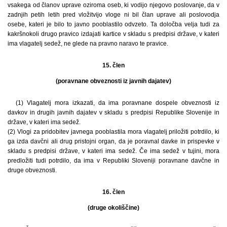
vsakega od članov uprave oziroma oseb, ki vodijo njegovo poslovanje, da v
zadnjih petih letih pred vložitvijo vloge ni bil član uprave ali poslovodja
osebe, kateri je bilo to javno pooblastilo odvzeto. Ta določba velja tudi za
kakršnokoli drugo pravico izdajati kartice v skladu s predpisi države, v kateri
ima vlagatelj sedež, ne glede na pravno naravo te pravice.
15. člen
(poravnane obveznosti iz javnih dajatev)
(1) Vlagatelj mora izkazati, da ima poravnane dospele obveznosti iz
davkov in drugih javnih dajatev v skladu s predpisi Republike Slovenije in
države, v kateri ima sedež.
(2) Vlogi za pridobitev javnega pooblastila mora vlagatelj priložiti potrdilo, ki
ga izda davčni ali drug pristojni organ, da je poravnal davke in prispevke v
skladu s predpisi države, v kateri ima sedež. Če ima sedež v tujini, mora
predložiti tudi potrdilo, da ima v Republiki Sloveniji poravnane davčne in
druge obveznosti.
16. člen
(druge okoliščine)