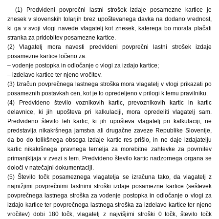
(1) Predvideni povprečni lastni strošek izdaje posamezne kartice je
znesek v slovenskih tolarjih brez upoštevanega davka na dodano vrednost,
ki ga v svoji vlogi navede vlagatelj kot znesek, katerega bo morala plačati
stranka za pridobitev posamezne kartice.
(2) Vlagatelj mora navesti predvideni povprečni lastni strošek izdaje
posamezne kartice ločeno za:
– vodenje postopka in odločanje o vlogi za izdajo kartice;
– izdelavo kartice ter njeno vročitev.
(3) Izračun povprečnega lastnega stroška mora vlagatelj v vlogi prikazati po
posameznih postavkah cen, kot je to opredeljeno v prilogi k temu pravilniku.
(4) Predvideno število voznikovih kartic, prevoznikovih kartic in kartic
delavnice, ki jih upošteva pri kalkulaciji, mora opredeliti vlagatelj sam.
Predvideno število teh kartic, ki jih upošteva vlagatelj pri kalkulaciji, ne
predstavlja nikakršnega jamstva ali drugačne zaveze Republike Slovenije,
da bo do tolikšnega obsega izdaje kartic res prišlo, in ne daje izdajatelju
kartic nikakršnega pravnega temelja za morebitne zahtevke za povrnitev
primanjkljaja v zvezi s tem. Predvideno število kartic nadzornega organa se
določi v natečajni dokumentaciji.
(5) Število točk posameznega vlagatelja se izračuna tako, da vlagatelj z
najnižjimi povprečnimi lastnimi stroški izdaje posamezne kartice (seštevek
povprečnega lastnega stroška za vodenje postopka in odločanje o vlogi za
izdajo kartice ter povprečnega lastnega stroška za izdelavo kartice ter njeno
vročitev) dobi 180 točk, vlagatelj z najvišjimi stroški 0 točk, število točk