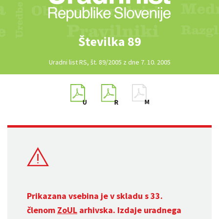
Številka 89
Uradni list RS, št. 89/2005 z dne 7. 10. 2005
Prikazana vsebina je v skladu s 33.
členom
ZoUL
arhivska. Izdaje uradnega