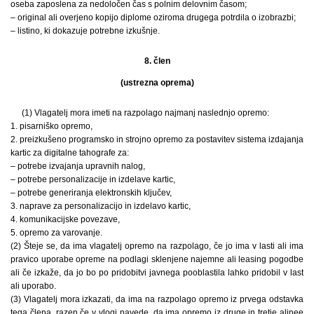
oseba zaposlena za nedoločen čas s polnim delovnim časom;
– original ali overjeno kopijo diplome oziroma drugega potrdila o izobrazbi;
– listino, ki dokazuje potrebne izkušnje.
8. člen
(ustrezna oprema)
(1) Vlagatelj mora imeti na razpolago najmanj naslednjo opremo:
1. pisarniško opremo,
2. preizkušeno programsko in strojno opremo za postavitev sistema izdajanja
kartic za digitalne tahografe za:
– potrebe izvajanja upravnih nalog,
– potrebe personalizacije in izdelave kartic,
– potrebe generiranja elektronskih ključev,
3. naprave za personalizacijo in izdelavo kartic,
4. komunikacijske povezave,
5. opremo za varovanje.
(2) Šteje se, da ima vlagatelj opremo na razpolago, če jo ima v lasti ali ima
pravico uporabe opreme na podlagi sklenjene najemne ali leasing pogodbe
ali če izkaže, da jo bo po pridobitvi javnega pooblastila lahko pridobil v last
ali uporabo.
(3) Vlagatelj mora izkazati, da ima na razpolago opremo iz prvega odstavka
tega člena, razen če v vlogi navede, da ima opremo iz druge in tretje alinee