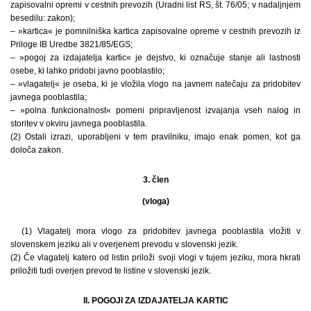
zapisovalni opremi v cestnih prevozih (Uradni list RS, št. 76/05; v nadaljnjem
besedilu: zakon);
– »kartica« je pomnilniška kartica zapisovalne opreme v cestnih prevozih iz
Priloge IB Uredbe 3821/85/EGS;
– »pogoj za izdajatelja kartic« je dejstvo, ki označuje stanje ali lastnosti
osebe, ki lahko pridobi javno pooblastilo;
– »vlagatelj« je oseba, ki je vložila vlogo na javnem natečaju za pridobitev
javnega pooblastila;
– »polna funkcionalnost« pomeni pripravljenost izvajanja vseh nalog in
storitev v okviru javnega pooblastila.
(2) Ostali izrazi, uporabljeni v tem pravilniku, imajo enak pomen, kot ga
določa zakon.
3. člen
(vloga)
(1) Vlagatelj mora vlogo za pridobitev javnega pooblastila vložiti v
slovenskem jeziku ali v overjenem prevodu v slovenski jezik.
(2) Če vlagatelj katero od listin priloži svoji vlogi v tujem jeziku, mora hkrati
priložiti tudi overjen prevod te listine v slovenski jezik.
II. POGOJI ZA IZDAJATELJA KARTIC