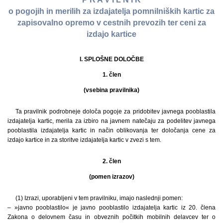
o pogojih in merilih za izdajatelja pomnilniških kartic za
zapisovalno opremo v cestnih prevozih ter ceni za
izdajo kartice
I. SPLOŠNE DOLOČBE
1. člen
(vsebina pravilnika)
Ta pravilnik podrobneje določa pogoje za pridobitev javnega pooblastila
izdajatelja kartic, merila za izbiro na javnem natečaju za podelitev javnega
pooblastila izdajatelja kartic in način oblikovanja ter določanja cene za
izdajo kartice in za storitve izdajatelja kartic v zvezi s tem.
2. člen
(pomen izrazov)
(1) Izrazi, uporabljeni v tem pravilniku, imajo naslednji pomen:
– »javno pooblastilo« je javno pooblastilo izdajatelja kartic iz 20. člena
Zakona o delovnem času in obveznih počitkih mobilnih delavcev ter o