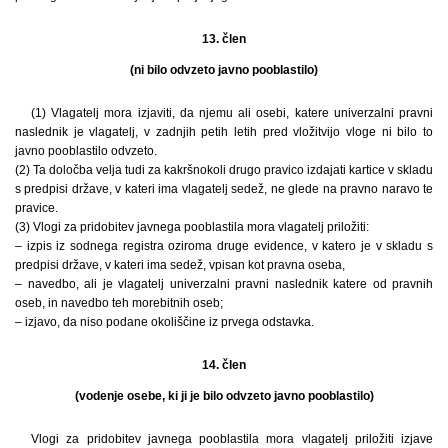
13. člen
(ni bilo odvzeto javno pooblastilo)
(1) Vlagatelj mora izjaviti, da njemu ali osebi, katere univerzalni pravni
naslednik je vlagatelj, v zadnjih petih letih pred vložitvijo vloge ni bilo to
javno pooblastilo odvzeto.
(2) Ta določba velja tudi za kakršnokoli drugo pravico izdajati kartice v skladu
s predpisi države, v kateri ima vlagatelj sedež, ne glede na pravno naravo te
pravice.
(3) Vlogi za pridobitev javnega pooblastila mora vlagatelj priložiti:
– izpis iz sodnega registra oziroma druge evidence, v katero je v skladu s
predpisi države, v kateri ima sedež, vpisan kot pravna oseba,
– navedbo, ali je vlagatelj univerzalni pravni naslednik katere od pravnih
oseb, in navedbo teh morebitnih oseb;
– izjavo, da niso podane okoliščine iz prvega odstavka.
14. člen
(vodenje osebe, ki ji je bilo odvzeto javno pooblastilo)
Vlogi za pridobitev javnega pooblastila mora vlagatelj priložiti izjave