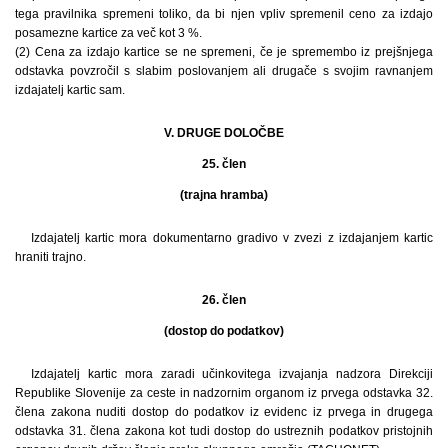
tega pravilnika spremeni toliko, da bi njen vpliv spremenil ceno za izdajo
posamezne kartice za več kot 3 %.
(2) Cena za izdajo kartice se ne spremeni, če je spremembo iz prejšnjega
odstavka povzročil s slabim poslovanjem ali drugače s svojim ravnanjem
izdajatelj kartic sam.
V. DRUGE DOLOČBE
25. člen
(trajna hramba)
Izdajatelj kartic mora dokumentarno gradivo v zvezi z izdajanjem kartic
hraniti trajno.
26. člen
(dostop do podatkov)
Izdajatelj kartic mora zaradi učinkovitega izvajanja nadzora Direkciji
Republike Slovenije za ceste in nadzornim organom iz prvega odstavka 32.
člena zakona nuditi dostop do podatkov iz evidenc iz prvega in drugega
odstavka 31. člena zakona kot tudi dostop do ustreznih podatkov pristojnih