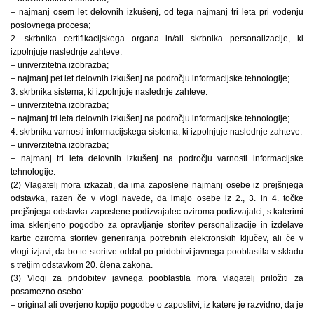
– najmanj osem let delovnih izkušenj, od tega najmanj tri leta pri vodenju
poslovnega procesa;
2. skrbnika certifikacijskega organa in/ali skrbnika personalizacije, ki
izpolnjuje naslednje zahteve:
– univerzitetna izobrazba;
– najmanj pet let delovnih izkušenj na področju informacijske tehnologije;
3. skrbnika sistema, ki izpolnjuje naslednje zahteve:
– univerzitetna izobrazba;
– najmanj tri leta delovnih izkušenj na področju informacijske tehnologije;
4. skrbnika varnosti informacijskega sistema, ki izpolnjuje naslednje zahteve:
– univerzitetna izobrazba;
– najmanj tri leta delovnih izkušenj na področju varnosti informacijske
tehnologije.
(2) Vlagatelj mora izkazati, da ima zaposlene najmanj osebe iz prejšnjega
odstavka, razen če v vlogi navede, da imajo osebe iz 2., 3. in 4. točke
prejšnjega odstavka zaposlene podizvajalec oziroma podizvajalci, s katerimi
ima sklenjeno pogodbo za opravljanje storitev personalizacije in izdelave
kartic oziroma storitev generiranja potrebnih elektronskih ključev, ali če v
vlogi izjavi, da bo te storitve oddal po pridobitvi javnega pooblastila v skladu
s tretjim odstavkom 20. člena zakona.
(3) Vlogi za pridobitev javnega pooblastila mora vlagatelj priložiti za
posamezno osebo:
– original ali overjeno kopijo pogodbe o zaposlitvi, iz katere je razvidno, da je