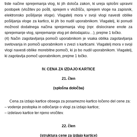
tiste načine sprejemanja vlog, ki jih določa zakon, ki ureja splošni upravni
postopek (vložitev po pošti, sprejem v vložišču, sprejem vloge na zapisnik,
elektronsko pošiljanje vloge). Vlagatelj mora v svoji vlogi navesti oblike
pošiljanja vloge za kartico, ki jih bo nudil uporabnikom. Vlagatelj, ki ponudi
možnost dodatnega načina sprejemanja vlog (npr. dislocirane enote za
sprejemanje vlog, sprejemanje vlog pri delodajalcu…), prejme 1 točko.
(4) Način zagotavljanja pomoči uporabnikom je vsaka oblika zagotavljanja
svetovanja in pomoči uporabnikom v zvezi s karticami. Vlagatelj mora v svoji
vlogi navesti oblike morebitne pomoči, ki jo bo nudil uporabnikom. Vlagatelj,
ki zagotavlja pomoč uporabnikom, prejme 1 točko.
IV. CENA ZA IZDAJO KARTICE
21. člen
(splošna določba)
Cena za izdajo kartice obsega za posamezno kartico ločeno del cene za:
– vodenje postopka in odločanje o vlogi za izdajo kartice;
– izdelavo kartice ter njeno vročitev.
22. člen
(struktura cene za izdajo kartice)