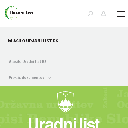
G
LASILO URADNI LIST RS
Glasilo Uradni list RS
Preklic dokumentov