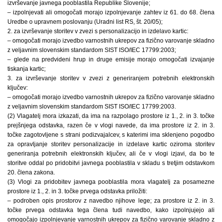
izvrševanje javnega pooblastila Republike Slovenije;
– izpolnjevati ali omogočati morajo izpolnjevanje zahtev iz 61. do 68. člena
Uredbe o upravnem poslovanju (Uradni list RS, št. 20/05);
2. za izvrševanje storitev v zvezi s personalizacijo in izdelavo kartic:
– omogočati morajo izvedbo varnostnih ukrepov za fizično varovanje skladno
z veljavnim slovenskim standardom SIST ISO/IEC 17799:2003;
– glede na predvideni hrup in druge emisije morajo omogočati izvajanje
tiskanja kartic;
3. za izvrševanje storitev v zvezi z generiranjem potrebnih elektronskih
ključev:
– omogočati morajo izvedbo varnostnih ukrepov za fizično varovanje skladno
z veljavnim slovenskim standardom SIST ISO/IEC 17799:2003.
(2) Vlagatelj mora izkazati, da ima na razpolago prostore iz 1., 2. in 3. točke
prejšnjega odstavka, razen če v vlogi navede, da ima prostore iz 2. in 3.
točke zagotovljene s strani podizvajalcev, s katerimi ima sklenjeno pogodbo
za opravljanje storitev personalizacije in izdelave kartic oziroma storitev
generiranja potrebnih elektronskih ključev, ali če v vlogi izjavi, da bo te
storitve oddal po pridobitvi javnega pooblastila v skladu s tretjim odstavkom
20. člena zakona.
(3) Vlogi za pridobitev javnega pooblastila mora vlagatelj za posamezne
prostore iz 1., 2. in 3. točke prvega odstavka priložiti:
– podroben opis prostorov z navedbo njihove lege; za prostore iz 2. in 3.
točke prvega odstavka tega člena tudi navedbo, kako izpolnjujejo ali
omogočajo izpolnjevanje varnostnih ukrepov za fizično varovanje skladno z