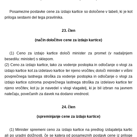
Posamezne postavke cene za izdajo kartice so določene v tabeli, ki je kot
priloga sestavni del tega pravilnika.
23. člen
(način določitve cene za izdajo kartice)
(1) Ceno za izdajo kartice določi minister za promet (v nadaljnjem
besedilu: minister) s sklepom.
(2) Ceno za izdajo kartice, tako za vodenje postopka in odločanje o vlogi za
izdajo kartice kot za izdelavo kartice ter njeno vročitev, določi minister v višini
povprečnega lastnega stroška za vodenje postopka in odločanje o vlogi za
izdajo kartice oziroma povprečnega lastnega stroška za izdelavo kartice ter
njeno vročitev, kot ju je navedel v vlogi vlagatelj, ki je bil izbran na javnem
natečaju, povečanih za davek na dodano vrednost.
24. člen
(spreminjanje cene za izdajo kartice)
(1) Minister spremeni ceno za izdajo kartice na predlog izdajatelja kartic
ali po uradni dolžnosti, če se katera od posameznih postavk cene iz priloge