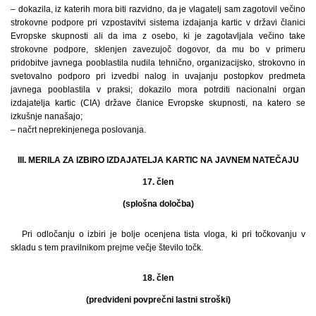
– dokazila, iz katerih mora biti razvidno, da je vlagatelj sam zagotovil večino
strokovne podpore pri vzpostavitvi sistema izdajanja kartic v državi članici
Evropske skupnosti ali da ima z osebo, ki je zagotavljala večino take
strokovne podpore, sklenjen zavezujoč dogovor, da mu bo v primeru
pridobitve javnega pooblastila nudila tehnično, organizacijsko, strokovno in
svetovalno podporo pri izvedbi nalog in uvajanju postopkov predmeta
javnega pooblastila v praksi; dokazilo mora potrditi nacionalni organ
izdajatelja kartic (CIA) države članice Evropske skupnosti, na katero se
izkušnje nanašajo;
– načrt neprekinjenega poslovanja.
III. MERILA ZA IZBIRO IZDAJATELJA KARTIC NA JAVNEM NATEČAJU
17. člen
(splošna določba)
Pri odločanju o izbiri je bolje ocenjena tista vloga, ki pri točkovanju v
skladu s tem pravilnikom prejme večje število točk.
18. člen
(predvideni povprečni lastni stroški)