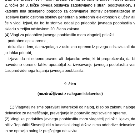
2. točke ter 3. točke prvega odstavka zagotovljeno s strani podizvajalcev, s
katerimi ima sklenjeno pogodbo za opravljanje storitev personalizacije in
izdelave kartic oziroma storitev generiranja potrebnih elektronskih ključev, ali
če v vlogi izjavi, da bo te storitve oddal po pridobitvi javnega pooblastila v
skladu s tretjim odstavkom 20. člena zakona.
(4) Vlogi za pridobitev javnega pooblastila mora vlagatelj priložiti:
– podroben opis opreme,
– dokazila o tem, da razpolaga z ustrezno opremo iz prvega odstavka ali da
jo lahko pridobi,
– izjavo, da ni nobene pravne ali dejanske ovire, ki bi preprečevala, da bi
navedeno opremo lahko uporabljal za izvrševanje javnega pooblastila ves
čas predvidenega trajanja javnega pooblastila.
9. člen
(nezdružljivost z nalogami delavnice)
(1) Vlagatelj ne sme opravljati katerekoli od nalog, ki so po zakonu naloge
delavnice za nameščanje, preverjanje in popravilo zapisovalne opreme.
(2) Vlogi za pridobitev javnega pooblastila mora vlagatelj priložiti izjavo, da
niti v Republiki Sloveniji niti v katerikoli drugi državi nima odobritve delavnice
in ne opravlja nalog iz prejšnjega odstavka.