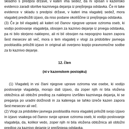
skladno s predpisi države, v kateri ima sedež, da ni vpisan v kazensko
evidenco zaradi storitve kaznivega dejanja iz prejšnjega odstavka. Če ni take
evidence v skladu s predpisi države, v kateri ima vlagatelj sedež, mora
vlagatelj predložiti izjavo, da niso podane okoliščine iz prejšnjega odstavka.
(3) Če je bil vlagatelj ali kateri od članov njegove uprave oziroma oseb, ki
vodijo poslovanje vlagatelja, obsojen za kaznivo dejanje iz prvega odstavka,
pa ni bilo storjeno na­klepno, ali ni bil obsojen na nepogojno kazen zapora
šest mesecev ali več, mora o tem vlagatelj v vlogi za pridobitev javnega
pooblastila priložiti izjavo in original ali overjeno kopijo pravnomočne sodbe
za to kaznivo dejanje.
12. člen
(ni v kazenskem postopku)
(1) Vlagatelj in vsi člani njegove uprave oziroma vse osebe, ki vodijo
poslovanje vlagatelja, morajo dati izjavo, da zoper njih ni bila vložena
obtožnica ali obtožni predlog za naklepno izvršitev kaznivega dejanja, ki se
preganja po uradni dolžnosti in za katerega se lahko izreče kazen zapora
šest mesecev ali več.
(2) Vlogi za pridobitev javnega pooblastila mora vlagatelj priložiti svojo izjavo
in izjavo vsakega od članov svoje uprave oziroma oseb, ki vodijo poslovanje
vlagatelja, da, kolikor vedo, zoper njih ni bila vložena obtožnica ali obtožni
predlog za kaznivo dejanje iz prejšnjega odstavka.