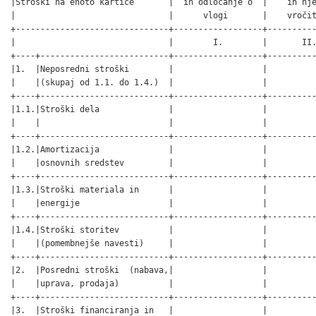
|Stroški na enoto kartice       |  in odločanje o  |    in nje
|                               |      vlogi       |    vročit
+-------------------------------+------------------+----------
|                               |        I.        |       II.
+----+--------------------------+------------------+----------
|1.  |Neposredni stroški        |                  |          
|    |(skupaj od 1.1. do 1.4.)  |                  |          
+----+--------------------------+------------------+----------
|1.1.|Stroški dela              |                  |          
|    |                          |                  |          
+----+--------------------------+------------------+----------
|1.2.|Amortizacija              |                  |          
|    |osnovnih sredstev         |                  |          
+----+--------------------------+------------------+----------
|1.3.|Stroški materiala in      |                  |          
|    |energije                  |                  |          
+----+--------------------------+------------------+----------
|1.4.|Stroški storitev          |                  |          
|    |(pomembnejše navesti)     |                  |          
+----+--------------------------+------------------+----------
|2.  |Posredni stroški  (nabava,|                  |          
|    |uprava, prodaja)          |                  |          
+----+--------------------------+------------------+----------
|3.  |Stroški financiranja in   |                  |          