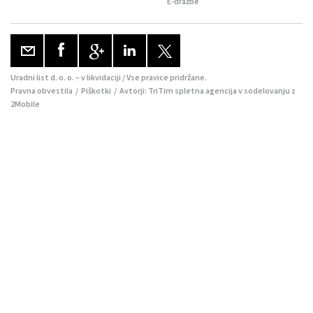
E-dražbe
Uradni list d. o. o. – v likvidaciji / Vse pravice pridržane.
Pravna obvestila
/
Piškotki
/ Avtorji:
TriTim spletna agencija
v sodelovanju z
2Mobile