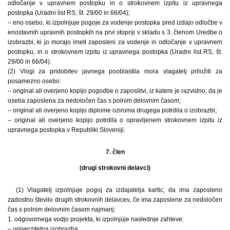
odločanje v upravnem postopku in o strokovnem izpitu iz upravnega
postopka (Uradni list RS, št. 29/00 in 66/04);
– eno osebo, ki izpolnjuje pogoje za vodenje postopka pred izdajo odločbe v
enostavnih upravnih postopkih na prvi stopnji v skladu s 3. členom Uredbe o
izobrazbi, ki jo morajo imeti zaposleni za vodenje in odločanje v upravnem
postopku, in o strokovnem izpitu iz upravnega postopka (Uradni list RS, št.
29/00 in 66/04).
(2) Vlogi za pridobitev javnega pooblastila mora vlagatelj priložiti za
posamezno osebo:
– original ali overjeno kopijo pogodbe o zaposlitvi, iz katere je razvidno, da je
oseba zaposlena za nedoločen čas s polnim delovnim časom;
– original ali overjeno kopijo diplome oziroma drugega potrdila o izobrazbi;
– original ali overjeno kopijo potrdila o opravljenem strokovnem izpitu iz
upravnega postopka v Republiki Sloveniji.
7. člen
(drugi strokovni delavci)
(1) Vlagatelj izpolnjuje pogoj za izdajatelja kartic, da ima zaposleno
zadostno število drugih strokovnih delavcev, če ima zaposlene za nedoločen
čas s polnim delovnim časom najmanj:
1. odgovornega vodjo projekta, ki izpolnjuje naslednje zahteve:
– univerzitetna izobrazba;