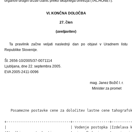
organov drugih držav članic preko skupnega omrežja (TACHONET).
VI. KONČNA DOLOČBA
27. člen
(uveljavitev)
Ta pravilnik začne veljati naslednji dan po objavi v Uradnem listu
Republike Slovenije.
Št. 2656-10/2005/37-0071114
Ljubljana, dne 22. septembra 2005.
EVA 2005-2411-0096
mag. Janez Božič l. r.
Minister za promet
                                                              
   Posamezne postavke cene za določitev lastne cene tahografsk
+-------------------------------+------------------+----------
|                               | Vodenje postopka |Izdelava k