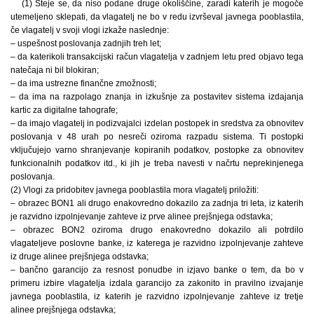
(1) Šteje se, da niso podane druge okoliščine, zaradi katerih je mogoče
utemeljeno sklepati, da vlagatelj ne bo v redu izvrševal javnega pooblastila,
če vlagatelj v svoji vlogi izkaže naslednje:
– uspešnost poslovanja zadnjih treh let;
– da katerikoli transakcijski račun vlagatelja v zadnjem letu pred objavo tega
natečaja ni bil blokiran;
– da ima ustrezne finančne zmožnosti;
– da ima na razpolago znanja in izkušnje za postavitev sistema izdajanja
kartic za digitalne tahografe;
– da imajo vlagatelj in podizvajalci izdelan postopek in sredstva za obnovitev
poslovanja v 48 urah po nesreči oziroma razpadu sistema. Ti postopki
vključujejo varno shranjevanje kopiranih podatkov, postopke za obnovitev
funkcionalnih podatkov itd., ki jih je treba navesti v načrtu neprekinjenega
poslovanja.
(2) Vlogi za pridobitev javnega pooblastila mora vlagatelj priložiti:
– obrazec BON1 ali drugo enakovredno dokazilo za zadnja tri leta, iz katerih
je razvidno izpolnjevanje zahteve iz prve alinee prejšnjega odstavka;
– obrazec BON2 oziroma drugo enakovredno dokazilo ali potrdilo
vlagateljeve poslovne banke, iz katerega je razvidno izpolnjevanje zahteve
iz druge alinee prejšnjega odstavka;
– bančno garancijo za resnost ponudbe in izjavo banke o tem, da bo v
primeru izbire vlagatelja izdala garancijo za zakonito in pravilno izvajanje
javnega pooblastila, iz katerih je razvidno izpolnjevanje zahteve iz tretje
alinee prejšnjega odstavka;