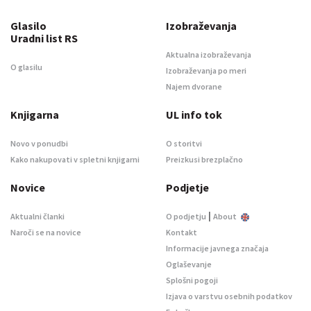
Glasilo
Izobraževanja
Uradni list RS
Aktualna izobraževanja
O glasilu
Izobraževanja po meri
Najem dvorane
Knjigarna
UL info tok
Novo v ponudbi
O storitvi
Kako nakupovati v spletni knjigarni
Preizkusi brezplačno
Novice
Podjetje
|
Aktualni članki
O podjetju
About
Naroči se na novice
Kontakt
Informacije javnega značaja
Oglaševanje
Splošni pogoji
Izjava o varstvu osebnih podatkov