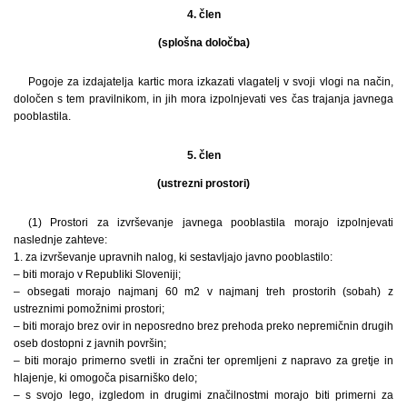
4. člen
(splošna določba)
Pogoje za izdajatelja kartic mora izkazati vlagatelj v svoji vlogi na način,
določen s tem pravilnikom, in jih mora izpolnjevati ves čas trajanja javnega
pooblastila.
5. člen
(ustrezni prostori)
(1) Prostori za izvrševanje javnega pooblastila morajo izpolnjevati
naslednje zahteve:
1. za izvrševanje upravnih nalog, ki sestavljajo javno pooblastilo:
– biti morajo v Republiki Sloveniji;
– obsegati morajo najmanj 60 m2 v najmanj treh prostorih (sobah) z
ustreznimi pomožnimi prostori;
– biti morajo brez ovir in neposredno brez prehoda preko nepremičnin drugih
oseb dostopni z javnih površin;
– biti morajo primerno svetli in zračni ter opremljeni z napravo za gretje in
hlajenje, ki omogoča pisarniško delo;
– s svojo lego, izgledom in drugimi značilnostmi morajo biti primerni za