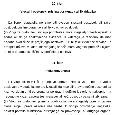
10. člen
(stečajni postopek, prisilna poravnava ali likvidacija)
(1) Zoper vlagatelja ne sme biti uveden stečajni postopek ali začet
postopek prisilne poravnave ali likvidacijski postopek.
(2) Vlogi za pridobitev javnega pooblastila mora vlagatelj priložiti izpisek iz
sodne ali druge enakovredne evidence, iz katerega je razvidno, da niso
podane okoliščine iz prejšnjega odstavka. Če ni take evidence v skladu s
predpisi države, v kateri ima vlagatelj sedež, mora vlagatelj predložiti izjavo,
da niso podane okoliščine iz prejšnjega odstavka.
11. člen
(nekaznovanost)
(1) Vlagatelj in vsi člani njegove uprave oziroma vse osebe, ki vodijo
poslovanje vlagatelja, morajo izkazati, da niso bili pravnomočno obsojeni za
kaznivo dejanje, ki se preganja po uradni dolžnosti, storjeno naklepno, na
nepogojno kazen zapora šest mesecev ali več, obsodba pa še ni izbrisana.
(2) Vlogi za pridobitev javnega pooblastila mora vlagatelj zase in za vse
člane svoje uprave oziroma vse osebe, ki vodijo poslovanje vlagatelja,
priložiti potrdilo ministrstva, pristojnega za pravosodje, ali drugega organa,