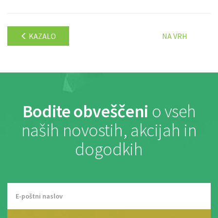
KAZALO
NA VRH
Bodite obveščeni
o vseh
naših novostih, akcijah in
dogodkih