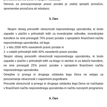
Osnova za prerazporejanje pravic porabe je zadnji sprejeti proračun,
spremembe proračuna ali rebalans.
5. člen
Skupni obseg prevzetih obveznosti neposrednega uporabnika, ki bodo
zapadle v plačilo v prihodnjih letih za investicijske odhodke, investicijske
transfere ne sme presegati 70% pravic porabe v sprejetem finančnem načrtu
neposrednega uporabnika, od tega:
1. v letu 2006 40% navedenih pravic porabe in
2. v ostalih prihodnjih letih 30% navedenih pravic porabe.
Skupni obseg prevzetih obveznosti neposrednega uporabnika, ki bodo
zapadle v plačilo v prihodnjih letih za blago in storitve in za tekoče transfere,
ne sme presegati 25% pravic porabe v sprejetem finančnem načrtu
neposrednega uporabnika.
Omejitve iz prvega in drugega odstavka tega člena ne veljajo za
prevzemanje obveznosti z najemnimi pogodbami.
Prevzete obveznosti iz prvega in drugega odstavka tega člena se načrtujejo
v finančnem načrtu neposrednega uporabnika in načrtu razvojnih programov.
6. člen