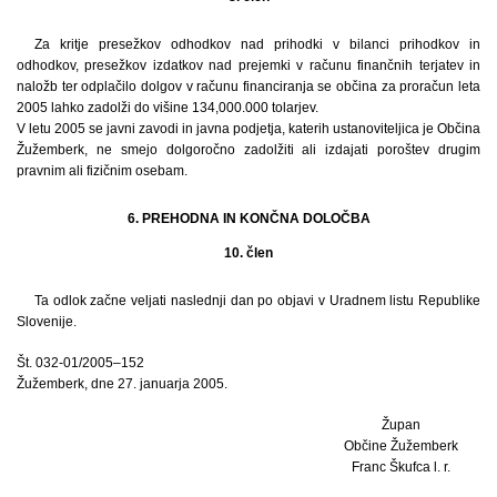
Za kritje presežkov odhodkov nad prihodki v bilanci prihodkov in
odhodkov, presežkov izdatkov nad prejemki v računu finančnih terjatev in
naložb ter odplačilo dolgov v računu financiranja se občina za proračun leta
2005 lahko zadolži do višine 134,000.000 tolarjev.
V letu 2005 se javni zavodi in javna podjetja, katerih ustanoviteljica je Občina
Žužemberk, ne smejo dolgoročno zadolžiti ali izdajati poroštev drugim
pravnim ali fizičnim osebam.
6. PREHODNA IN KONČNA DOLOČBA
10. člen
Ta odlok začne veljati naslednji dan po objavi v Uradnem listu Republike
Slovenije.
Št. 032-01/2005–152
Žužemberk, dne 27. januarja 2005.
Župan
Občine Žužemberk
Franc Škufca l. r.