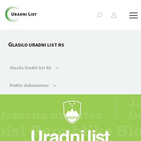
G
LASILO URADNI LIST RS
Glasilo Uradni list RS
Preklic dokumentov