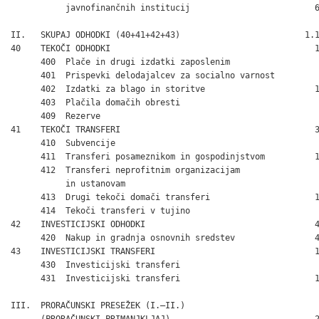
           javnofinančnih institucij                         6
II.   SKUPAJ ODHODKI (40+41+42+43)                         1.1
40    TEKOČI ODHODKI                                         1
      400  Plače in drugi izdatki zaposlenim                  
      401  Prispevki delodajalcev za socialno varnost         
      402  Izdatki za blago in storitve                      1
      403  Plačila domačih obresti                            
      409  Rezerve                                            
41    TEKOČI TRANSFERI                                       3
      410  Subvencije                                         
      411  Transferi posameznikom in gospodinjstvom          1
      412  Transferi neprofitnim organizacijam

           in ustanovam                                       
      413  Drugi tekoči domači transferi                     1
      414  Tekoči transferi v tujino                          
42    INVESTICIJSKI ODHODKI                                  4
      420  Nakup in gradnja osnovnih sredstev                4
43    INVESTICIJSKI TRANSFERI                                1
      430  Investicijski transferi                            
      431  Investicijski transferi                           1
III.  PRORAČUNSKI PRESEŽEK (I.–II.)

      (PRORAČUNSKI PRIMANJKLJAJ)                            –2