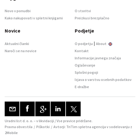
Novo v ponudbi
O storitvi
Kako nakupovati v spletni knjigarni
Preizkusi brezplačno
Novice
Podjetje
|
Aktualni članki
O podjetju
About
Naroči se na novice
Kontakt
Informacije javnega značaja
Oglaševanje
Splošni pogoji
Izjava o varstvu osebnih podatkov
E-dražbe
Uradni list d. o. o. – v likvidaciji / Vse pravice pridržane.
Pravna obvestila
/
Piškotki
/ Avtorji:
TriTim spletna agencija
v sodelovanju z
2Mobile