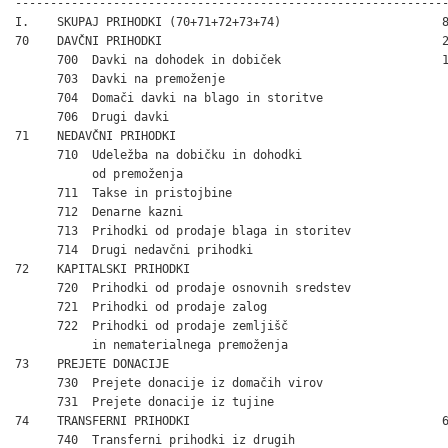
--------------------------------------------------------------
I.    SKUPAJ PRIHODKI (70+71+72+73+74)                       8
70    DAVČNI PRIHODKI                                        2
      700  Davki na dohodek in dobiček                       1
      703  Davki na premoženje                                
      704  Domači davki na blago in storitve                  
      706  Drugi davki                                        
71    NEDAVČNI PRIHODKI                                       
      710  Udeležba na dobičku in dohodki

           od premoženja                                      
      711  Takse in pristojbine                               
      712  Denarne kazni                                      
      713  Prihodki od prodaje blaga in storitev              
      714  Drugi nedavčni prihodki                            
72    KAPITALSKI PRIHODKI                                     
      720  Prihodki od prodaje osnovnih sredstev              
      721  Prihodki od prodaje zalog                          
      722  Prihodki od prodaje zemljišč

           in nematerialnega premoženja                       
73    PREJETE DONACIJE                                        
      730  Prejete donacije iz domačih virov                  
      731  Prejete donacije iz tujine                         
74    TRANSFERNI PRIHODKI                                    6
      740  Transferni prihodki iz drugih
