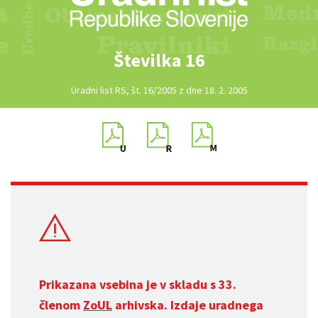
Številka 16
Uradni list RS, št. 16/2005 z dne 18. 2. 2005
Prikazana vsebina je v skladu s 33.
členom
ZoUL
arhivska. Izdaje uradnega