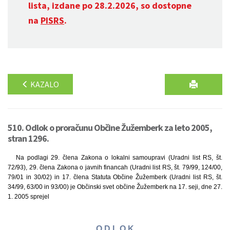
lista, izdane po 28.2.2026, so dostopne
na
PISRS
.
KAZALO
510. Odlok o proračunu Občine Žužemberk za leto 2005,
stran 1296.
Na podlagi 29. člena Zakona o lokalni samoupravi (Uradni list RS, št.
72/93), 29. člena Zakona o javnih financah (Uradni list RS, št. 79/99, 124/00,
79/01 in 30/02) in 17. člena Statuta Občine Žužemberk (Uradni list RS, št.
34/99, 63/00 in 93/00) je Občinski svet občine Žužemberk na 17. seji, dne 27.
1. 2005 sprejel
O D L O K