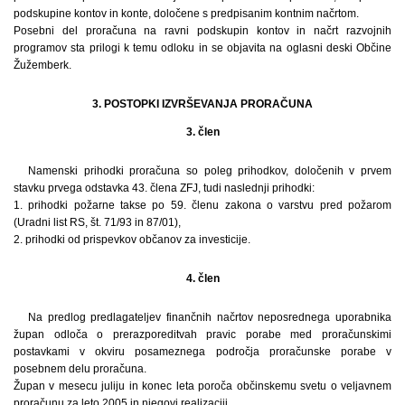
podskupine kontov in konte, določene s predpisanim kontnim načrtom.
Posebni del proračuna na ravni podskupin kontov in načrt razvojnih
programov sta prilogi k temu odloku in se objavita na oglasni deski Občine
Žužemberk.
3. POSTOPKI IZVRŠEVANJA PRORAČUNA
3. člen
Namenski prihodki proračuna so poleg prihodkov, določenih v prvem
stavku prvega odstavka 43. člena ZFJ, tudi naslednji prihodki:
1. prihodki požarne takse po 59. členu zakona o varstvu pred požarom
(Uradni list RS, št. 71/93 in 87/01),
2. prihodki od prispevkov občanov za investicije.
4. člen
Na predlog predlagateljev finančnih načrtov neposrednega uporabnika
župan odloča o prerazporeditvah pravic porabe med proračunskimi
postavkami v okviru posameznega področja proračunske porabe v
posebnem delu proračuna.
Župan v mesecu juliju in konec leta poroča občinskemu svetu o veljavnem
proračunu za leto 2005 in njegovi realizaciji.