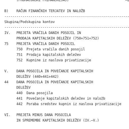
B)    RAČUN FINANČNIH TERJATEV IN NALOŽB

--------------------------------------------------------------
Skupina/Podskupina kontov

--------------------------------------------------------------
IV.   PREJETA VRAČILA DANIH POSOJIL IN

      PRODAJA KAPITALSKIH DELEŽEV (750+751+752)               
75    PREJETA VRAČILA DANIH POSOJIL                           
      750  Prejeta vračila danih posojil                      
      751  Prodaja kapitalskih deležev                        
      752  Kupnine iz naslova privatizacije                   
V.    DANA POSOJILA IN POVEČANJE KAPITALSKIH

      DELEŽEV (440+441+442)                                   
44    DANA POSOJILA IN POVEČANJE KAPITALSKIH

      DELEŽEV                                                 
      440  Dana posojila

      441  Povečanje kapitalskih deležev in naložb            
      442  Poraba sredstev kupnin iz naslova privatizacije

VI.   PREJETA MINUS DANA POSOJILA

      IN SPREMEMBE KAPITALSKIH DELEŽEV (IV.–V.)               