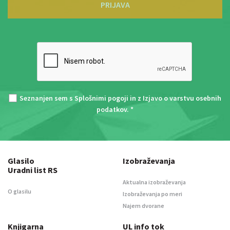
PRIJAVA
Seznanjen sem s
Splošnimi pogoji
in z
Izjavo o varstvu osebnih
podatkov
. *
Glasilo
Izobraževanja
Uradni list RS
Aktualna izobraževanja
O glasilu
Izobraževanja po meri
Najem dvorane
Knjigarna
UL info tok