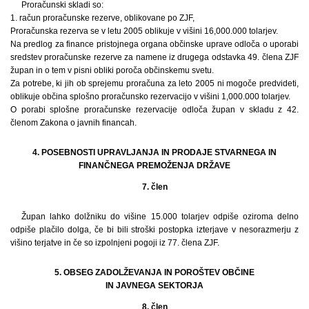
Proračunski skladi so:
1. račun proračunske rezerve, oblikovane po ZJF,
Proračunska rezerva se v letu 2005 oblikuje v višini 16,000.000 tolarjev.
Na predlog za finance pristojnega organa občinske uprave odloča o uporabi
sredstev proračunske rezerve za namene iz drugega odstavka 49. člena ZJF
župan in o tem v pisni obliki poroča občinskemu svetu.
Za potrebe, ki jih ob sprejemu proračuna za leto 2005 ni mogoče predvideti,
oblikuje občina splošno proračunsko rezervacijo v višini 1,000.000 tolarjev.
O porabi splošne proračunske rezervacije odloča župan v skladu z 42.
členom Zakona o javnih financah.
4. POSEBNOSTI UPRAVLJANJA IN PRODAJE STVARNEGA IN
FINANČNEGA PREMOŽENJA DRŽAVE
7. člen
Župan lahko dolžniku do višine 15.000 tolarjev odpiše oziroma delno
odpiše plačilo dolga, če bi bili stroški postopka izterjave v nesorazmerju z
višino terjatve in če so izpolnjeni pogoji iz 77. člena ZJF.
5. OBSEG ZADOLŽEVANJA IN POROŠTEV OBČINE
IN JAVNEGA SEKTORJA
8. člen