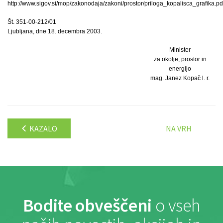
http://www.sigov.si/mop/zakonodaja/zakoni/prostor/priloga_kopalisca_grafika.pd
Št. 351-00-212/01
Ljubljana, dne 18. decembra 2003.
Minister
za okolje, prostor in
energijo
mag. Janez Kopač l. r.
KAZALO
NA VRH
Bodite obveščeni
o vseh