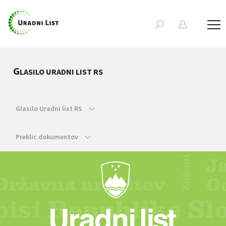
G
LASILO URADNI LIST RS
Glasilo Uradni list RS
Preklic dokumentov