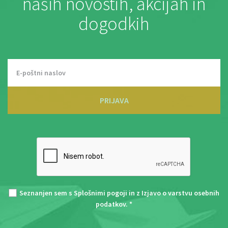
naših novostih, akcijah in
dogodkih
PRIJAVA
Seznanjen sem s
Splošnimi pogoji
in z
Izjavo o varstvu osebnih
podatkov
. *