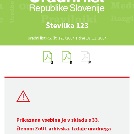
Številka 123
Uradni list RS, št. 123/2004 z dne 18. 11. 2004
Prikazana vsebina je v skladu s 33.
členom
ZoUL
arhivska. Izdaje uradnega