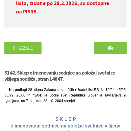
lista, izdane po 28.2.2026, so dostopne
na
PISRS
.
KAZALO
5142. Sklep o imenovanju sodnice na položaj svetnice
višjega sodišča, stran 14847.
Na podlagi 28. člena Zakona o sodiščih (Uradni list RS, št. 19/94, 45/95,
38/99, 28/00 in 73/04) je Sodni svet Republike Slovenije Tavčarjeva 9,
Ljubljana, na 7. seji dne 28. 10. 2004 sprejel
S K L E P
o imenovanju sodnice na položaj svetnice višjega