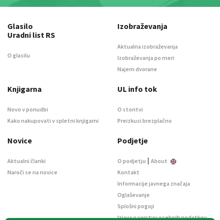
Glasilo
Izobraževanja
Uradni list RS
Aktualna izobraževanja
O glasilu
Izobraževanja po meri
Najem dvorane
Knjigarna
UL info tok
Novo v ponudbi
O storitvi
Kako nakupovati v spletni knjigarni
Preizkusi brezplačno
Novice
Podjetje
|
Aktualni članki
O podjetju
About
Naroči se na novice
Kontakt
Informacije javnega značaja
Oglaševanje
Splošni pogoji
Izjava o varstvu osebnih podatkov