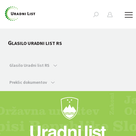
G
LASILO URADNI LIST RS
Glasilo Uradni list RS
Preklic dokumentov