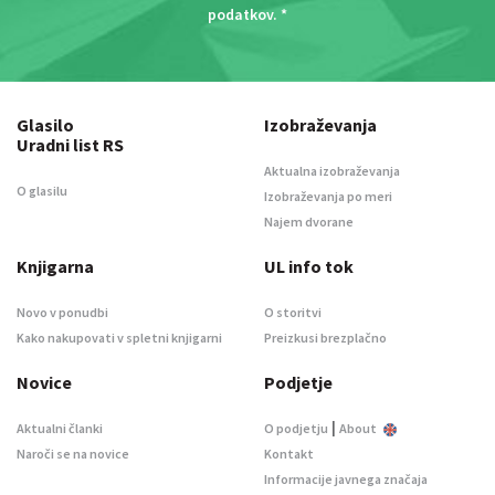
podatkov
. *
Glasilo
Izobraževanja
Uradni list RS
Aktualna izobraževanja
O glasilu
Izobraževanja po meri
Najem dvorane
Knjigarna
UL info tok
Novo v ponudbi
O storitvi
Kako nakupovati v spletni knjigarni
Preizkusi brezplačno
Novice
Podjetje
|
Aktualni članki
O podjetju
About
Naroči se na novice
Kontakt
Informacije javnega značaja