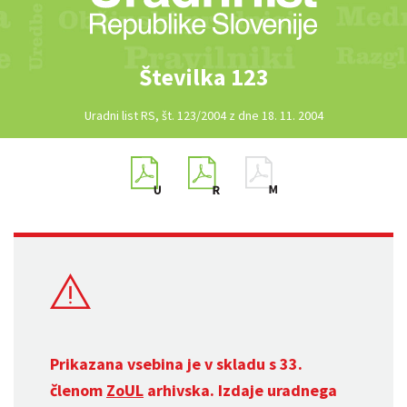
Številka 123
Uradni list RS, št. 123/2004 z dne 18. 11. 2004
Prikazana vsebina je v skladu s 33.
členom
ZoUL
arhivska. Izdaje uradnega