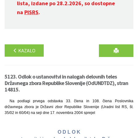
lista, izdane po 28.2.2026, so dostopne
na
PISRS
.
KAZALO
5123. Odlok o ustanovitvi in nalogah delovnih teles
Državnega zbora Republike Slovenije (OdUNDTDZ), stran
14815.
Na podlagi prvega odstavka 33. člena in 108. člena Poslovnika
državnega zbora je Državni zbor Republike Slovenije (Uradni list RS, št.
35/02 in 60/04) na seji dne 17. novembra 2004 sprejel
O D L O K