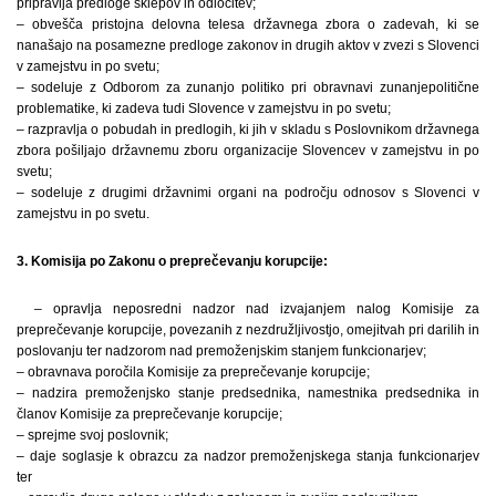
pripravlja predloge sklepov in odločitev;
– obvešča pristojna delovna telesa državnega zbora o zadevah, ki se
nanašajo na posamezne predloge zakonov in drugih aktov v zvezi s Slovenci
v zamejstvu in po svetu;
– sodeluje z Odborom za zunanjo politiko pri obravnavi zunanjepolitične
problematike, ki zadeva tudi Slovence v zamejstvu in po svetu;
– razpravlja o pobudah in predlogih, ki jih v skladu s Poslovnikom državnega
zbora pošiljajo državnemu zboru organizacije Slovencev v zamejstvu in po
svetu;
– sodeluje z drugimi državnimi organi na področju odnosov s Slovenci v
zamejstvu in po svetu.
3. Komisija po Zakonu o preprečevanju korupcije:
– opravlja neposredni nadzor nad izvajanjem nalog Komisije za
preprečevanje korupcije, povezanih z nezdružljivostjo, omejitvah pri darilih in
poslovanju ter nadzorom nad premoženjskim stanjem funkcionarjev;
– obravnava poročila Komisije za preprečevanje korupcije;
– nadzira premoženjsko stanje predsednika, namestnika predsednika in
članov Komisije za preprečevanje korupcije;
– sprejme svoj poslovnik;
– daje soglasje k obrazcu za nadzor premoženjskega stanja funkcionarjev
ter