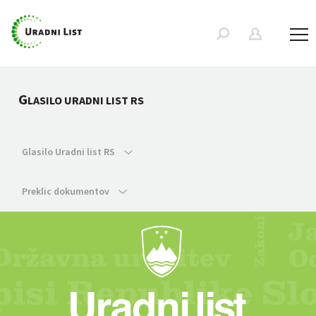
G
LASILO URADNI LIST RS
Glasilo Uradni list RS
Preklic dokumentov