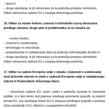
– šport in
– druga vprašanja, ki jih obravnava za ta področja pristojno ministrstvo.
Odbor obravnava zadeve EU s svojega delovnega področja.
16. Odbor za visoko šolstvo, znanost in tehnološki razvoj obravnava
predloge zakonov, druge akte in problematiko, ki se nanaša na:
– visoko šolstvo,
– znanost in raziskovanje,
– tehnologijo in meroslovje,
– pospeševanje in usklajevanje dela na področju informacijske družbe in
– druga vprašanja, ki jih obravnava za ta področja pristojno ministrstvo.
Odbor obravnava zadeve EU s svojega delovnega področja.
17. Odbor za zadeve Evropske unije v skladu z Zakonom o sodelovanju
med državnim zborom in vlado v zadevah Evropske unije (v nadaljevanju:
Zakon) in Poslovnikom državnega zbora:
– obravnava zadeve EU, razen zadev s področja zunanje in varnostne
politike, in v tem okviru tudi priprave predloga sprememb pogodb, na katerih
temelji EU, vsa vprašanja širitve EU in priprave predlogov pogodb o pristopu
držav kandidatk k EU, vključno s pogajalskimi izhodišči;