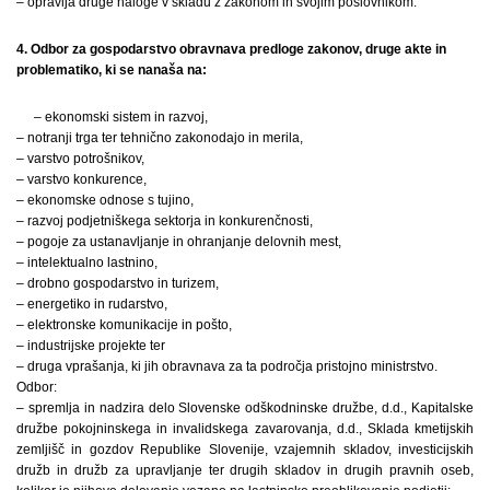
– opravlja druge naloge v skladu z zakonom in svojim poslovnikom.
4. Odbor za gospodarstvo obravnava predloge zakonov, druge akte in
problematiko, ki se nanaša na:
– ekonomski sistem in razvoj,
– notranji trga ter tehnično zakonodajo in merila,
– varstvo potrošnikov,
– varstvo konkurence,
– ekonomske odnose s tujino,
– razvoj podjetniškega sektorja in konkurenčnosti,
– pogoje za ustanavljanje in ohranjanje delovnih mest,
– intelektualno lastnino,
– drobno gospodarstvo in turizem,
– energetiko in rudarstvo,
– elektronske komunikacije in pošto,
– industrijske projekte ter
– druga vprašanja, ki jih obravnava za ta področja pristojno ministrstvo.
Odbor:
– spremlja in nadzira delo Slovenske odškodninske družbe, d.d., Kapitalske
družbe pokojninskega in invalidskega zavarovanja, d.d., Sklada kmetijskih
zemljišč in gozdov Republike Slovenije, vzajemnih skladov, investicijskih
družb in družb za upravljanje ter drugih skladov in drugih pravnih oseb,