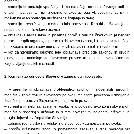
osebam;
– spremlja in proučuje vprašanja, ki se nanašajo na uresničevanje politike
enakih možnosti ter na izvajanje enakopravnega vključevanja žensk in
moških na vseh področjih družbenega življenja in dela;
– spremlja uresničevanje mednarodnih obveznosti Republike Slovenije, ki
se nanašajo na človekove pravice;
– obravnava redna letna in posebna poročila varuha človekovih pravic ter
poročila drugih organov, ki poročajo državnemu zboru, kolikor se ta nanašajo
na izvajanje in uresničevanje človekovih pravic in temeljnih svoboščin;
– kot zainteresirano delovno telo obravnava predloge zakonov in drugih
aktov, ki se nanašajo na človekove pravice in temeljne svoboščine ter
zagotavljanje enakih možnosti.
2. Komisija za odnose s Slovenci v zamejstvu in po svetu:
– spremlja in obravnava problematiko avtohtonih slovenskih narodnih
manjšin v zamejstvu in Slovencev po svetu ter s tem povezano usmerjanje
finančne podpore za Slovence v zamejstvu in po svetu;
– spremlja in skrbi za izvajanje resolucije o položaju avtohtonih slovenskih
manjšin v sosednjih državah in s tem povezanimi nalogami državnih in
drugih dejavnikov Republike Slovenije;
– vzdržuje redne stike s predstavniki Slovencev v zamejstvu in po svetu;
– poroča državnemu zboru o pomembnih zadevah s tega področja ter