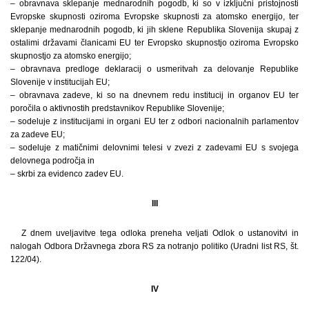
– obravnava sklepanje mednarodnih pogodb, ki so v izključni pristojnosti
Evropske skupnosti oziroma Evropske skupnosti za atomsko energijo, ter
sklepanje mednarodnih pogodb, ki jih sklene Republika Slovenija skupaj z
ostalimi državami članicami EU ter Evropsko skupnostjo oziroma Evropsko
skupnostjo za atomsko energijo;
– obravnava predloge deklaracij o usmeritvah za delovanje Republike
Slovenije v institucijah EU;
– obravnava zadeve, ki so na dnevnem redu institucij in organov EU ter
poročila o aktivnostih predstavnikov Republike Slovenije;
– sodeluje z institucijami in organi EU ter z odbori nacionalnih parlamentov
za zadeve EU;
– sodeluje z matičnimi delovnimi telesi v zvezi z zadevami EU s svojega
delovnega področja in
– skrbi za evidenco zadev EU.
III
Z dnem uveljavitve tega odloka preneha veljati Odlok o ustanovitvi in
nalogah Odbora Državnega zbora RS za notranjo politiko (Uradni list RS, št.
122/04).
IV