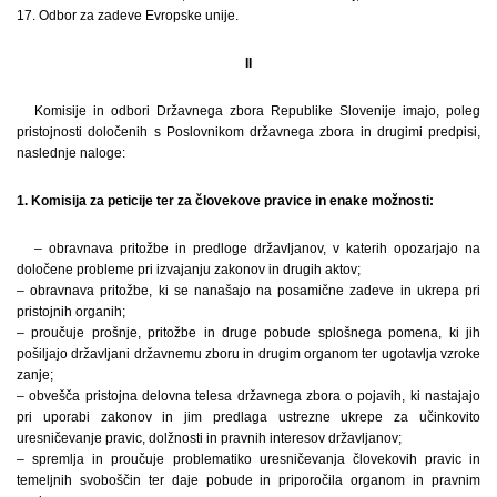
17. Odbor za zadeve Evropske unije.
II
Komisije in odbori Državnega zbora Republike Slovenije imajo, poleg
pristojnosti določenih s Poslovnikom državnega zbora in drugimi predpisi,
naslednje naloge:
1. Komisija za peticije ter za človekove pravice in enake možnosti:
– obravnava pritožbe in predloge državljanov, v katerih opozarjajo na
določene probleme pri izvajanju zakonov in drugih aktov;
– obravnava pritožbe, ki se nanašajo na posamične zadeve in ukrepa pri
pristojnih organih;
– proučuje prošnje, pritožbe in druge pobude splošnega pomena, ki jih
pošiljajo državljani državnemu zboru in drugim organom ter ugotavlja vzroke
zanje;
– obvešča pristojna delovna telesa državnega zbora o pojavih, ki nastajajo
pri uporabi zakonov in jim predlaga ustrezne ukrepe za učinkovito
uresničevanje pravic, dolžnosti in pravnih interesov državljanov;
– spremlja in proučuje problematiko uresničevanja človekovih pravic in
temeljnih svoboščin ter daje pobude in priporočila organom in pravnim