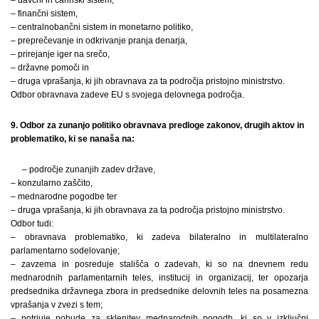
– finančni sistem,
– centralnobančni sistem in monetarno politiko,
– preprečevanje in odkrivanje pranja denarja,
– prirejanje iger na srečo,
– državne pomoči in
– druga vprašanja, ki jih obravnava za ta področja pristojno ministrstvo.
Odbor obravnava zadeve EU s svojega delovnega področja.
9. Odbor za zunanjo politiko obravnava predloge zakonov, drugih aktov in
problematiko, ki se nanaša na:
– področje zunanjih zadev države,
– konzularno zaščito,
– mednarodne pogodbe ter
– druga vprašanja, ki jih obravnava za ta področja pristojno ministrstvo.
Odbor tudi:
– obravnava problematiko, ki zadeva bilateralno in multilateralno
parlamentarno sodelovanje;
– zavzema in posreduje stališča o zadevah, ki so na dnevnem redu
mednarodnih parlamentarnih teles, institucij in organizacij, ter opozarja
predsednika državnega zbora in predsednike delovnih teles na posamezna
vprašanja v zvezi s tem;
– potrjuje pobude za sklenitev mednarodnih pogodb, ki so v izključni