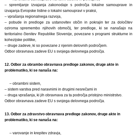
– spremljanje izvajanja zakonodaje s področja lokalne samouprave in
izvajanja Evropske listine o lokalni samoupravi v praksi,
– vprašanja regionalnega razvoja,
– pobude in predloge za ustanovitev občin in pokrajin ter za določitev
oziroma spremembo njihovih območij, ter predloge, ki se nanašajo na
teritorialno členitev Republike Slovenije, povezane s programi strukturne in
kohezijske politike,
– druge zadeve, ki so povezane z njenim delovnih področjem.
Odbor obravnava zadeve EU s svojega delovnega področja.
12. Odbor za obrambo obravnava predloge zakonov, druge akte in
problematiko, ki se nanaša na:
– obrambni sistem,
– sistem varstva pred naravnimi in drugimi nesrečami in
– druga vprašanja, ki jih obravnava za ta področja pristojno ministrstvo.
Odbor obravnava zadeve EU s svojega delovnega področja.
13. Odbor za zdravstvo obravnava predloge zakonov, druge akte in
problematiko, ki se nanaša na:
– varovanje in krepitev zdravja,