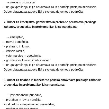
– okolje in prostor ter
– druga vprašanja, ki jih obravnava za ta področja pristojno ministrstvo.
Odbor obravnava zadeve EU s svojega delovnega področja.
7. Odbor za kmetijstvo, gozdarstvo in prehrano obravnava predloge
zakonov, druge akte in problematiko, ki se nanaša na:
– kmetijstvo,
– razvoj podeželja,
– prehrano in krmo,
– varstvo rastlin,
– veterinarstvo in zootehniko,
– gozdarstvo, lovstvo in ribištvo ter
– druga vprašanja, ki jih obravnava za ta področja pristojno ministrstvo.
Odbor obravnava zadeve EU s svojega delovnega področja.
8. Odbor za finance in monetarno politiko obravnava predloge zakonov,
druge akte in problematiko, ki se nanaša na:
– javnofinančne prihodke,
– proračun in javna naročila,
– zakladništvo in javno računovodstvo,
– davčni in carinski sistem,