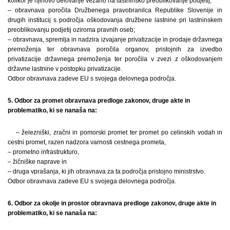
kolikor je njihovo delovanje vezano na lastninsko preoblikovanje podjetij;
– obravnava poročila Družbenega pravobranilca Republike Slovenije in
drugih institucij s področja oškodovanja družbene lastnine pri lastninskem
preoblikovanju podjetij oziroma pravnih oseb;
– obravnava, spremlja in nadzira izvajanje privatizacije in prodaje državnega
premoženja ter obravnava poročila organov, pristojnih za izvedbo
privatizacije državnega premoženja ter poročila v zvezi z oškodovanjem
državne lastnine v postopku privatizacije.
Odbor obravnava zadeve EU s svojega delovnega področja.
5. Odbor za promet obravnava predloge zakonov, druge akte in
problematiko, ki se nanaša na:
– železniški, zračni in pomorski promet ter promet po celinskih vodah in
cestni promet, razen nadzora varnosti cestnega prometa,
– prometno infrastrukturo,
– žičniške naprave in
– druga vprašanja, ki jih obravnava za ta področja pristojno ministrstvo.
Odbor obravnava zadeve EU s svojega delovnega področja.
6. Odbor za okolje in prostor obravnava predloge zakonov, druge akte in
problematiko, ki se nanaša na: