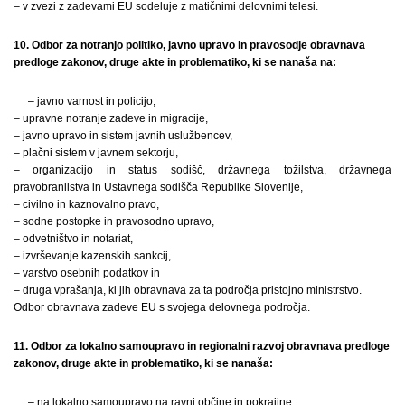
– v zvezi z zadevami EU sodeluje z matičnimi delovnimi telesi.
10. Odbor za notranjo politiko, javno upravo in pravosodje obravnava
predloge zakonov, druge akte in problematiko, ki se nanaša na:
– javno varnost in policijo,
– upravne notranje zadeve in migracije,
– javno upravo in sistem javnih uslužbencev,
– plačni sistem v javnem sektorju,
– organizacijo in status sodišč, državnega tožilstva, državnega
pravobranilstva in Ustavnega sodišča Republike Slovenije,
– civilno in kaznovalno pravo,
– sodne postopke in pravosodno upravo,
– odvetništvo in notariat,
– izvrševanje kazenskih sankcij,
– varstvo osebnih podatkov in
– druga vprašanja, ki jih obravnava za ta področja pristojno ministrstvo.
Odbor obravnava zadeve EU s svojega delovnega področja.
11. Odbor za lokalno samoupravo in regionalni razvoj obravnava predloge
zakonov, druge akte in problematiko, ki se nanaša:
– na lokalno samoupravo na ravni občine in pokrajine,