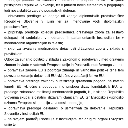
pristojnosti Republike Slovenije, ter v primeru novih elementov v pogajanjih
tudi nova stališča za delo pogajalskih delegacij;
– obravnava predloge za odprtje ali zaprtje diplomatskih predstavništev
Republike Slovenije v tujini ter za imenovanje vodij diplomatskih
predstavništev;
– pripravlja predloge kolegiju predsednika državnega zbora za sestavo
delegacij, ki sodelujejo v mednarodnih parlamentarnih institucijah ter v
mednarodnih organizacijah in telesih;
– skrbi za izvajanje mednarodne dejavnosti državnega zbora v skladu s
pravilnikom.
Odbor za zunanjo politiko v skladu z Zakonom o sodelovanju med državnim
zborom in vlado v zadevah Evropske unije in Poslovnikom državnega zbora:
– obravnava zadeve EU s področja zunanje in varnostne politike ter s tem
povezane zunanje dejavnosti EU, vključno z vprašanji širitve EU;
– obravnava predloge zakonov o ratifikaciji sprememb pogodb, na katerih
temelji EU, vključno s pogodbami o pristopu držav kandidatk k EU, ter
predloge zakonov o ratifikaciji mednarodnih pogodb, ki jih sklepa Republika
Slovenija skupaj z ostalimi državami članicami EU ter Evropsko skupnostjo
oziroma Evropsko skupnostjo za atomsko energijo;
– obravnava predloge deklaracij o usmeritvah za delovanje Republike
Slovenije v institucijah EU;
– na svojem področju sodeluje z institucijami ter drugimi organi Evropske
unije ter