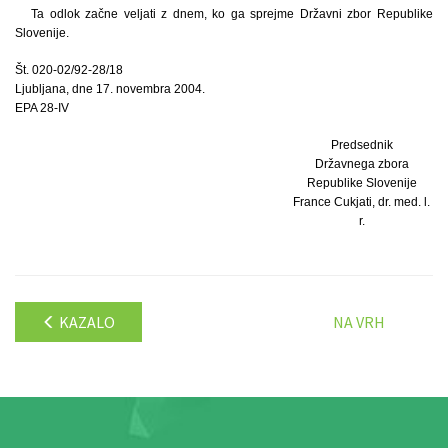
Ta odlok začne veljati z dnem, ko ga sprejme Državni zbor Republike
Slovenije.
Št. 020-02/92-28/18
Ljubljana, dne 17. novembra 2004.
EPA 28-IV
Predsednik
Državnega zbora
Republike Slovenije
France Cukjati, dr. med. l.
r.
KAZALO
NA VRH