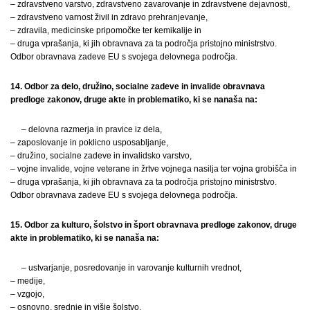
– zdravstveno varstvo, zdravstveno zavarovanje in zdravstvene dejavnosti,
– zdravstveno varnost živil in zdravo prehranjevanje,
– zdravila, medicinske pripomočke ter kemikalije in
– druga vprašanja, ki jih obravnava za ta področja pristojno ministrstvo.
Odbor obravnava zadeve EU s svojega delovnega področja.
14. Odbor za delo, družino, socialne zadeve in invalide obravnava
predloge zakonov, druge akte in problematiko, ki se nanaša na:
– delovna razmerja in pravice iz dela,
– zaposlovanje in poklicno usposabljanje,
– družino, socialne zadeve in invalidsko varstvo,
– vojne invalide, vojne veterane in žrtve vojnega nasilja ter vojna grobišča in
– druga vprašanja, ki jih obravnava za ta področja pristojno ministrstvo.
Odbor obravnava zadeve EU s svojega delovnega področja.
15. Odbor za kulturo, šolstvo in šport obravnava predloge zakonov, druge
akte in problematiko, ki se nanaša na:
– ustvarjanje, posredovanje in varovanje kulturnih vrednot,
– medije,
– vzgojo,
– osnovno, srednje in višje šolstvo,