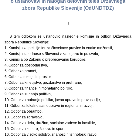
o ustanovitvi in nalogah delovnih teles Državnega
zbora Republike Slovenije (OdUNDTDZ)
I
S tem odlokom se ustanovijo naslednje komisije in odbori Državnega
zbora Republike Slovenije:
1. Komisija za peticije ter za človekove pravice in enake možnosti,
2. Komisija za odnose s Slovenci v zamejstvu in po svetu,
3. Komisija po Zakonu o preprečevanju korupcije,
4. Odbor za gospodarstvo,
5. Odbor za promet,
6. Odbor za okolje in prostor,
7. Odbor za kmetijstvo, gozdarstvo in prehrano,
8. Odbor za finance in monetarno politiko,
9. Odbor za zunanjo politiko,
10. Odbor za notranjo politiko, javno upravo in pravosodje,
11. Odbor za lokalno samoupravo in regionalni razvoj,
12. Odbor za obrambo,
13. Odbor za zdravstvo,
14. Odbor za delo, družino, socialne zadeve in invalide,
15. Odbor za kulturo, šolstvo in šport,
16. Odbor za visoko šolstvo, znanost in tehnološki razvoj,