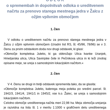
o spremembah in dopolnitvah odloka o ureditvenem
načrtu za prenovo starega mestnega jedra v Žalcu z
ožjim vplivnim območjem
1. člen
V odloku o ureditvenem načrtu za prenovo starega mestnega jedra v
Žalcu z ožjim vplivnim območjem (Uradni list RS, št. 45/96, 78/96) se v 3.
členu za prvim odstavkom doda nov drugi odstavek, ki glasi:
»Območje kompleksa Juteks, ki ga obkrožajo Ulica Ivanke Uranjek,
Hmeljarska ulica, Ulica Savinjske čete in Pečnikova ulica in ki leži znotraj
opisane meje, se ureja s samostojnim lokacijskim načrtom.«
2. člen
V 4. členu se drugi in tretji odstavek spremenita tako, da se glasita:
»Območje kompleksa Juteks, katerega meja poteka po sredini parcel. št.
1942/3, 1941/4, 1941/1 in 1945/2, vse k.o. Žalec, se ureja s samostojnim
lokacijskim načrtom.
Celotno območje ureditvenega načrta meri 22,98 ha. Meja območja urejanja
je razvidna na listu št. 1 v merilu 1:1000 v grafičnem delu ureditvenega