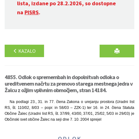
lista, izdane po 28.2.2026, so dostopne
na
PISRS
.
KAZALO
4855. Odlok o spremembah in dopolnitvah odloka o
ureditvenem načrtu za prenovo starega mestnega jedra v
Žalcu z ožjim vplivnim območjem, stran 14184.
Na podlagi 23., 31. in 77. člena Zakona o urejanju pro­stora (Uradni list
RS, št. 110/02, 8/03 – popr. in 58/03 – ZZK-1) ter 16. in 24. člena Statuta
Občine Žalec (Uradni list RS, št. 37/99, 43/00, 37/01, 25/02, 5/03 in 29/03) je
Občinski svet občine Žalec na seji dne 7. 10. 2004 sprejel
O D L O K