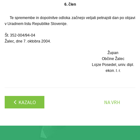
6. člen
Te spremembe in dopolnitve odloka začnejo veljati petnajsti dan po objavi
v Uradnem listu Republike Slovenije.
Št. 352-004/94-04
Žalec, dne 7. oktobra 2004.
Župan
Občine Žalec
Lojze Posedel, univ. dipl.
ekon. l. r.
KAZALO
NA VRH