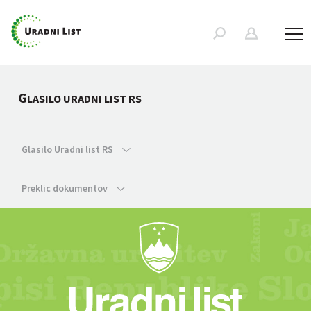
G
LASILO URADNI LIST RS
Glasilo Uradni list RS
Preklic dokumentov