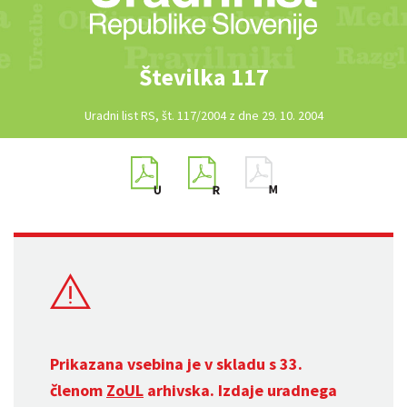
Številka 117
Uradni list RS, št. 117/2004 z dne 29. 10. 2004
Prikazana vsebina je v skladu s 33.
členom
ZoUL
arhivska. Izdaje uradnega