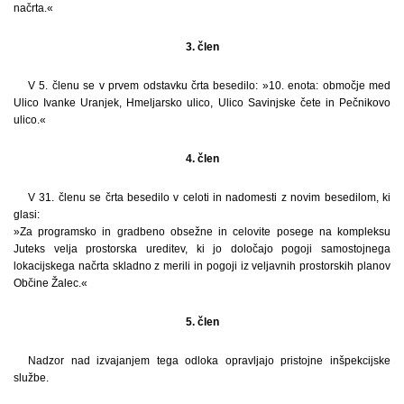
načrta.«
3. člen
V 5. členu se v prvem odstavku črta besedilo: »10. enota: območje med
Ulico Ivanke Uranjek, Hmeljarsko ulico, Ulico Savinjske čete in Pečnikovo
ulico.«
4. člen
V 31. členu se črta besedilo v celoti in nadomesti z novim besedilom, ki
glasi:
»Za programsko in gradbeno obsežne in celovite posege na kompleksu
Juteks velja prostorska ureditev, ki jo določajo pogoji samostojnega
lokacijskega načrta skladno z merili in pogoji iz veljavnih prostorskih planov
Občine Žalec.«
5. člen
Nadzor nad izvajanjem tega odloka opravljajo pristojne inšpekcijske
službe.