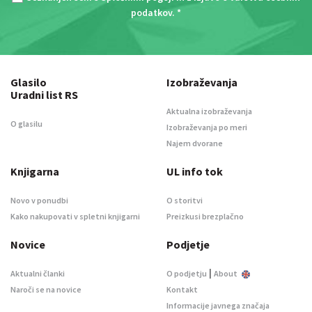
podatkov
. *
Glasilo
Izobraževanja
Uradni list RS
Aktualna izobraževanja
O glasilu
Izobraževanja po meri
Najem dvorane
Knjigarna
UL info tok
Novo v ponudbi
O storitvi
Kako nakupovati v spletni knjigarni
Preizkusi brezplačno
Novice
Podjetje
|
Aktualni članki
O podjetju
About
Naroči se na novice
Kontakt
Informacije javnega značaja