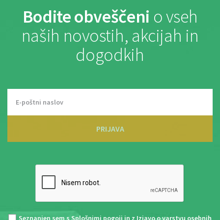
Bodite obveščeni
o vseh
naših novostih, akcijah in
dogodkih
PRIJAVA
Seznanjen sem s
Splošnimi pogoji
in z
Izjavo o varstvu osebnih