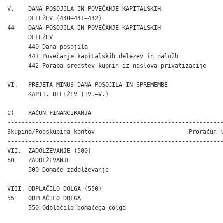
V.    DANA POSOJILA IN POVEČANJE KAPITALSKIH

      DELEŽEV (440+441+442)                                   
44    DANA POSOJILA IN POVEČANJE KAPITALSKIH

      DELEŽEV                                                 
      440 Dana posojila                                       
      441 Povečanje kapitalskih deležev in naložb             
      442 Poraba sredstev kupnin iz naslova privatizacije     
VI.   PREJETA MINUS DANA POSOJILA IN SPREMEMBE

      KAPIT. DELEŽEV (IV.–V.)                                 
C)    RAČUN FINANCIRANJA

--------------------------------------------------------------
Skupina/Podskupina kontov                           Proračun l
--------------------------------------------------------------
VII.  ZADOLŽEVANJE (500)                                      
50    ZADOLŽEVANJE                                            
      500 Domače zadolževanje                                 
VIII. ODPLAČILO DOLGA (550)                                   
55    ODPLAČILO DOLGA                                         
      550 Odplačilo domačega dolga                            