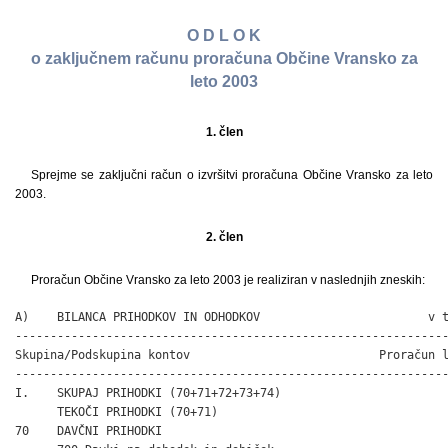
O D L O K
o zaključnem računu proračuna Občine Vransko za
leto 2003
1. člen
Sprejme se zaključni račun o izvršitvi proračuna Občine Vransko za leto
2003.
2. člen
Proračun Občine Vransko za leto 2003 je realiziran v naslednjih zneskih:
A)    BILANCA PRIHODKOV IN ODHODKOV                        v t
--------------------------------------------------------------
Skupina/Podskupina kontov                           Proračun l
--------------------------------------------------------------
I.    SKUPAJ PRIHODKI (70+71+72+73+74)                        
      TEKOČI PRIHODKI (70+71)                                 
70    DAVČNI PRIHODKI                                         