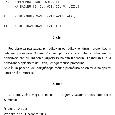
IX.   SPREMEMBA STANJA SREDSTEV

      NA RAČUNU (I.+IV.+VII.–II.–V.–VIII.)                    
X.    NETO ZADOLŽEVANJE (VII.–VIII.–IX.)                      
XI.   NETO FINANCIRANJE (VI.+X.)                              
-------------------------------------------------------------
3. člen
Podrobnejša realizacija prihodkov in odhodkov ter drugih prejemkov in
izdatkov proračuna Občine Vransko je izkazana v bilanci prihodkov in
odhodkov, računu finančnih terjatev in naložb ter računu financiranja in je
prikazana v splošnem delu zaključnega računa proračuna.
Splošni in posebni del zaključnega računa proračuna se objavita na spletni
strani Občine Vransko.
4. člen
Ta odlok začne veljati osmi dan po objavi v Uradnem listu Republike
Slovenije.
Št. 403-01/12-04
Vransko, dne 11. oktobra 2004.