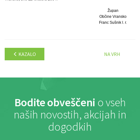
Župan
Občine Vransko
Franc Sušnik l. r.
KAZALO
NA VRH
Bodite obveščeni
o vseh
naših novostih, akcijah in
dogodkih