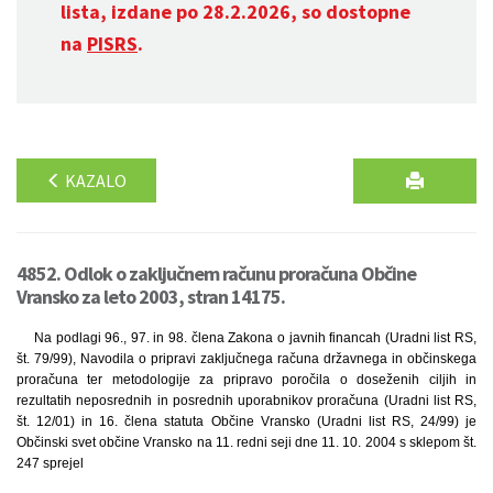
lista, izdane po 28.2.2026, so dostopne
na
PISRS
.
KAZALO
4852. Odlok o zaključnem računu proračuna Občine
Vransko za leto 2003, stran 14175.
Na podlagi 96., 97. in 98. člena Zakona o javnih financah (Uradni list RS,
št. 79/99), Navodila o pripravi zaključnega računa državnega in občinskega
proračuna ter metodologije za pripravo poročila o doseženih ciljih in
rezultatih neposrednih in posrednih uporabnikov proračuna (Uradni list RS,
št. 12/01) in 16. člena statuta Občine Vransko (Uradni list RS, 24/99) je
Občinski svet občine Vransko na 11. redni seji dne 11. 10. 2004 s sklepom št.
247 sprejel