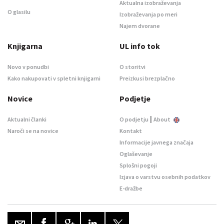
Aktualna izobraževanja
O glasilu
Izobraževanja po meri
Najem dvorane
Knjigarna
UL info tok
Novo v ponudbi
O storitvi
Kako nakupovati v spletni knjigarni
Preizkusi brezplačno
Novice
Podjetje
|
Aktualni članki
O podjetju
About
Naroči se na novice
Kontakt
Informacije javnega značaja
Oglaševanje
Splošni pogoji
Izjava o varstvu osebnih podatkov
E-dražbe