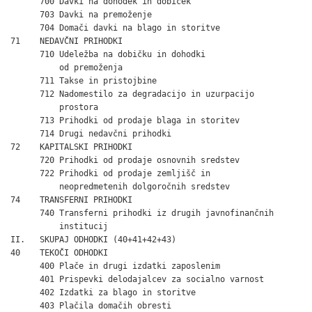
      700 Davki na dohodek in dobiček                         
      703 Davki na premoženje                                 
      704 Domači davki na blago in storitve                   
71    NEDAVČNI PRIHODKI                                       
      710 Udeležba na dobičku in dohodki

          od premoženja                                       
      711 Takse in pristojbine                                
      712 Nadomestilo za degradacijo in uzurpacijo

          prostora                                            
      713 Prihodki od prodaje blaga in storitev               
      714 Drugi nedavčni prihodki                             
72    KAPITALSKI PRIHODKI                                     
      720 Prihodki od prodaje osnovnih sredstev               
      722 Prihodki od prodaje zemljišč in

          neopredmetenih dolgoročnih sredstev                 
74    TRANSFERNI PRIHODKI                                     
      740 Transferni prihodki iz drugih javnofinančnih

          institucij                                          
II.   SKUPAJ ODHODKI (40+41+42+43)                            
40    TEKOČI ODHODKI                                          
      400 Plače in drugi izdatki zaposlenim                   
      401 Prispevki delodajalcev za socialno varnost          
      402 Izdatki za blago in storitve                        
      403 Plačila domačih obresti                             