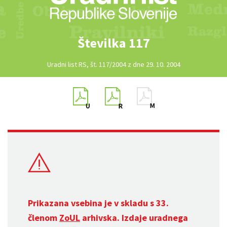
Številka 117
Uradni list RS, št. 117/2004 z dne 29. 10. 2004
Prikazana vsebina je v skladu s 33.
členom
ZoUL
arhivska. Izdaje uradnega