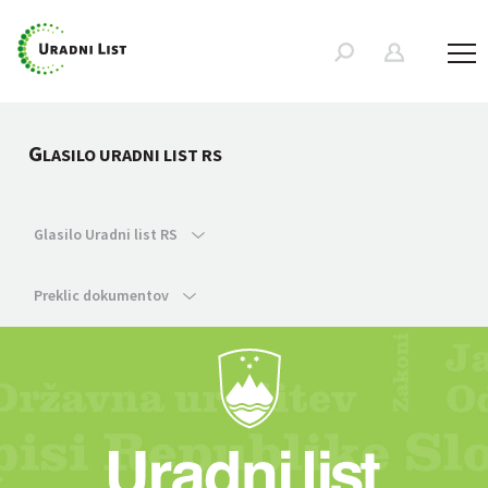
G
LASILO URADNI LIST RS
Glasilo Uradni list RS
Preklic dokumentov