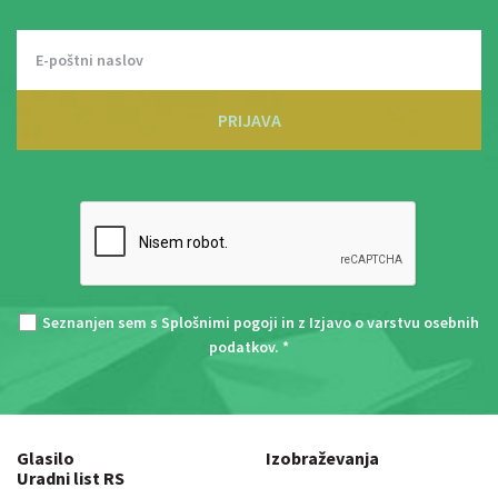
PRIJAVA
Seznanjen sem s
Splošnimi pogoji
in z
Izjavo o varstvu osebnih
podatkov
. *
Glasilo
Izobraževanja
Uradni list RS