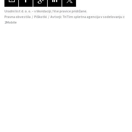
Uradni list d. o. o. – v likvidaciji / Vse pravice pridržane.
Pravna obvestila
/
Piškotki
/ Avtorji:
TriTim spletna agencija
v sodelovanju z
2Mobile