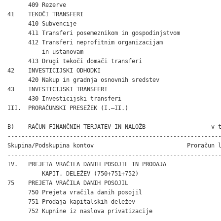
      409 Rezerve                                             
41    TEKOČI TRANSFERI                                        
      410 Subvencije                                          
      411 Transferi posemeznikom in gospodinjstvom            
      412 Transferi neprofitnim organizacijam

          in ustanovam                                        
      413 Drugi tekoči domači transferi                       
42    INVESTICIJSKI ODHODKI                                   
      420 Nakup in gradnja osnovnih sredstev                  
43    INVESTICIJSKI TRANSFERI                                 
      430 Investicijski transferi                             
III.  PRORAČUNSKI PRESEŽEK (I.–II.)                           
B)    RAČUN FINANČNIH TERJATEV IN NALOŽB                   v t
--------------------------------------------------------------
Skupina/Podskupina kontov                           Proračun l
--------------------------------------------------------------
IV.   PREJETA VRAČILA DANIH POSOJIL IN PRODAJA

          KAPIT. DELEŽEV (750+751+752)                        
75    PREJETA VRAČILA DANIH POSOJIL                           
      750 Prejeta vračila danih posojil                       
      751 Prodaja kapitalskih deležev                         
      752 Kupnine iz naslova privatizacije                    