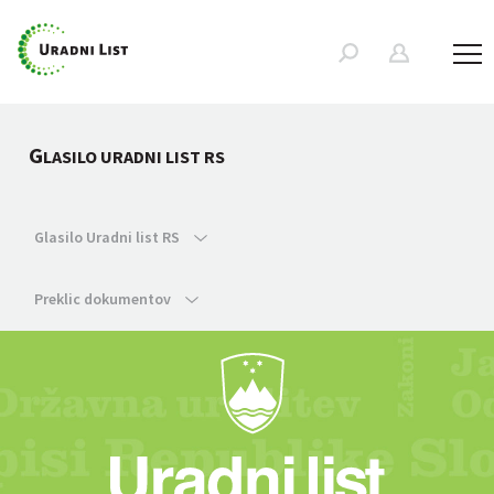
G
LASILO URADNI LIST RS
Glasilo Uradni list RS
Preklic dokumentov