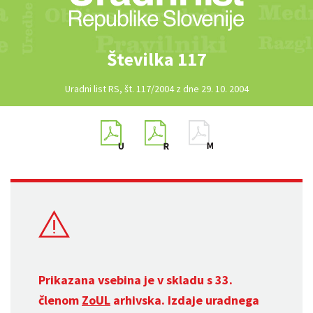
Številka 117
Uradni list RS, št. 117/2004 z dne 29. 10. 2004
Prikazana vsebina je v skladu s 33.
členom
ZoUL
arhivska. Izdaje uradnega