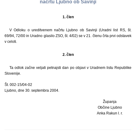
načrtu Ljubno ob Savinji
1. člen
V Odloku o ureditvenem načrtu Ljubno ob Savinji (Uradni list RS, št.
69/94, 72/00 in Uradno glasilo ZSO, št. 4/02) se v 21. členu črta prvi odstavek
v celoti.
2. člen
Ta odlok začne veljati petnajsti dan po objavi v Uradnem listu Republike
Slovenije.
Št. 002-15/04-02
Ljubno, dne 30. septembra 2004.
Županja
Občine Ljubno
Anka Rakun l. r.