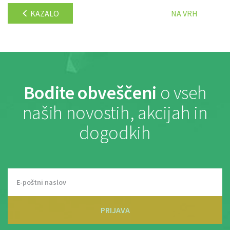
KAZALO
NA VRH
Bodite obveščeni
o vseh
naših novostih, akcijah in
dogodkih
PRIJAVA