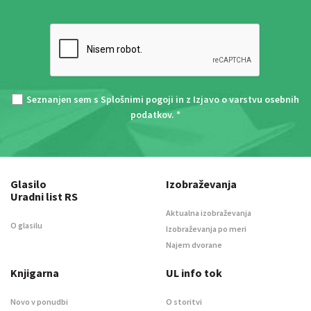
Seznanjen sem s
Splošnimi pogoji
in z
Izjavo o varstvu osebnih
podatkov
. *
Glasilo
Izobraževanja
Uradni list RS
Aktualna izobraževanja
O glasilu
Izobraževanja po meri
Najem dvorane
Knjigarna
UL info tok
Novo v ponudbi
O storitvi