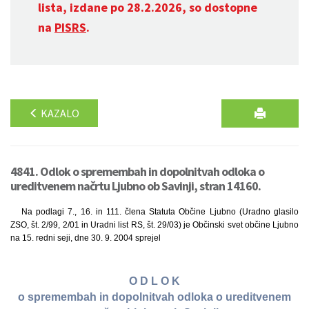
lista, izdane po 28.2.2026, so dostopne
na
PISRS
.
KAZALO
4841. Odlok o spremembah in dopolnitvah odloka o
ureditvenem načrtu Ljubno ob Savinji, stran 14160.
Na podlagi 7., 16. in 111. člena Statuta Občine Ljubno (Uradno glasilo
ZSO, št. 2/99, 2/01 in Uradni list RS, št. 29/03) je Občinski svet občine Ljubno
na 15. redni seji, dne 30. 9. 2004 sprejel
O D L O K
o spremembah in dopolnitvah odloka o ureditvenem