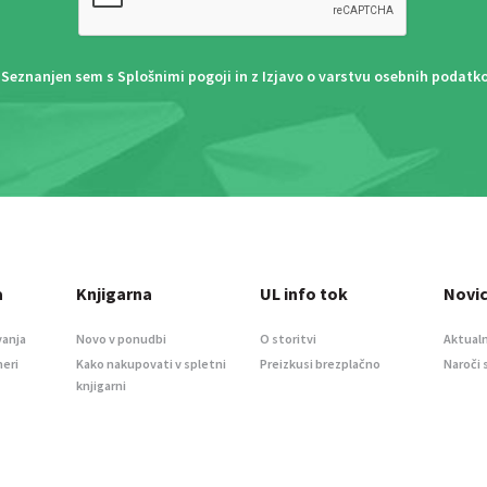
Seznanjen sem s
Splošnimi pogoji
in z
Izjavo o varstvu osebnih podatk
a
Knjigarna
UL info tok
Novi
vanja
Novo v ponudbi
O storitvi
Aktualn
meri
Kako nakupovati v spletni
Preizkusi brezplačno
Naroči 
knjigarni