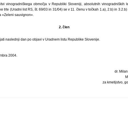
litvi vinogradniškega območja v Republiki Sloveniji, absolutnih vinogradniških l
e trte (Uradni list RS, št. 69/03 in 31/04) se v 11. členu v točkah 1.a), 2.b) in 3.2.b
 »Zeleni sauvignon«.
2. člen
ljati naslednji dan po objavi v Uradnem listu Republike Slovenije.
embra 2004.
dr. Milan
M
za kmetijstvo, g