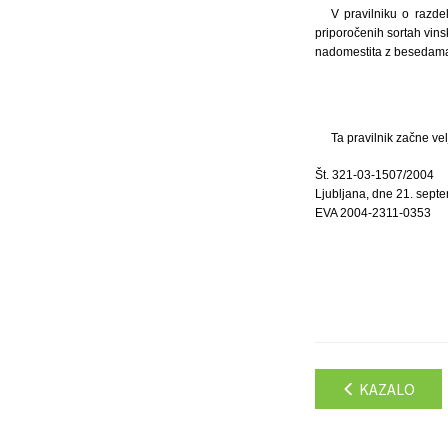
V pravilniku o razde
priporočenih sortah vinsk
nadomestita z besedama
Ta pravilnik začne ve
Št. 321-03-1507/2004
Ljubljana, dne 21. sept
EVA 2004-2311-0353
KAZALO