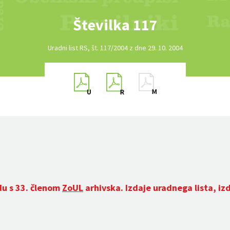
Številka 117
Uradni list RS, št. 117/2004 z dne 29. 10. 2004
du s 33. členom
ZoUL
arhivska. Izdaje uradnega lista, iz