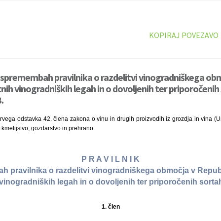
KOPIRAJ POVEZAVO
o spremembah pravilnika o razdelitvi vinogradniškega obm
tnih vinogradniških legah in o dovoljenih ter priporočenih
.
rvega odstavka 42. člena zakona o vinu in drugih proizvodih iz grozdja in vina (Ura
a kmetijstvo, gozdarstvo in prehrano
P R A V I L N I K
 pravilnika o razdelitvi vinogradniškega območja v Republi
vinogradniških legah in o dovoljenih ter priporočenih sortah
1. člen