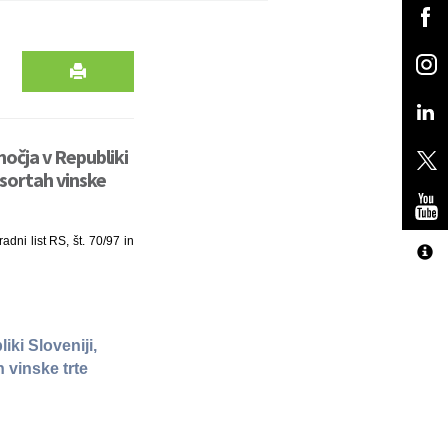
očja v Republiki
 sortah vinske
dni list RS, št. 70/97 in
ki Sloveniji,
 vinske trte