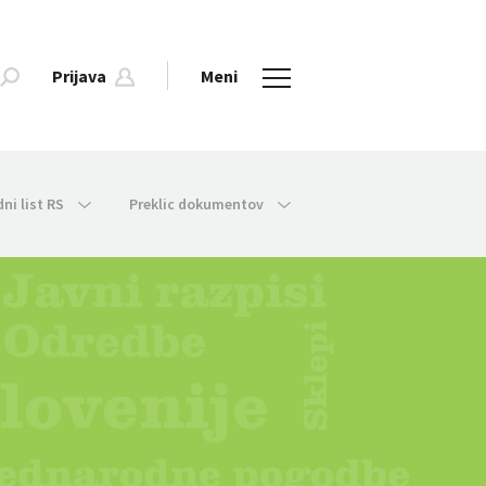
Prijava
Meni
dni list RS
Preklic dokumentov