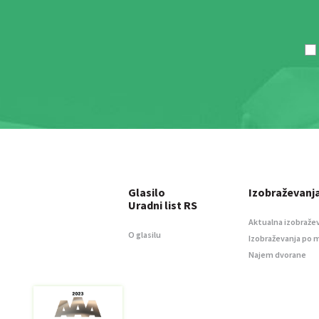
Glasilo
Izobraževanj
Uradni list RS
Aktualna izobraže
O glasilu
Izobraževanja po 
Najem dvorane