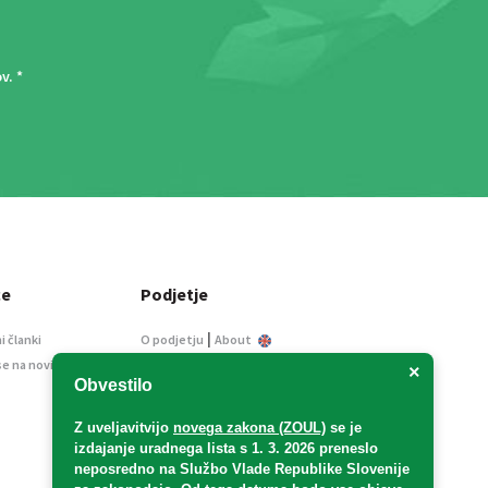
ov
. *
ce
Podjetje
|
i članki
O podjetju
About
se na novice
Kontakt
×
Obvestilo
Informacije javnega
značaja
Z uveljavitvijo
novega zakona (ZOUL)
se je
Oglaševanje
izdajanje uradnega lista s 1. 3. 2026 preneslo
Splošni pogoji
neposredno
na Službo Vlade Republike Slovenije
Izjava o varstvu osebnih