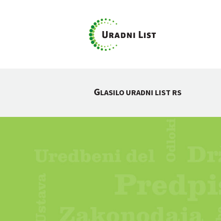
G
LASILO URADNI LIST RS