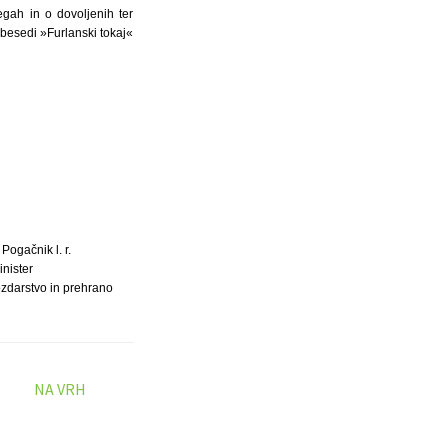
egah in o dovoljenih ter
) besedi »Furlanski tokaj«
 Pogačnik l. r.
inister
ozdarstvo in prehrano
NA VRH