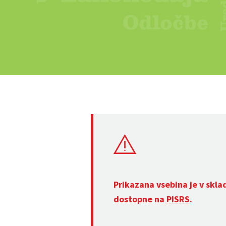
Prikazana vsebina je v skla
dostopne na
PISRS
.