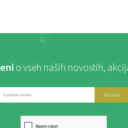
eni
o vseh naših novostih, akci
PRIJAVA