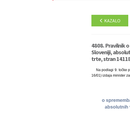
KAZALO
4808. Pravilnik 
Sloveniji, absolu
trte, stran 14118
Na podlagi 9. točke p
16/01) izdaja minister z
o spremembah
absolutnih 