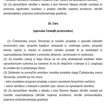
(5) Za opravičljive stroške v skladu s tem členom štejejo stroški raziskav in
prenosa ugotovitev raziskav v prakso (stroški najema prostorov, stroški
predavateljev, priprava izobraževalnega gradiva).
30. člen
(uporaba čebeljih proizvodov)
(1) Čebelarska zveza Slovenije je nosilec projekta o uporabi čebeljih
proizvodov (npr. propolis kapljice, preparati iz cvetnega prahu, propolis
kreme, pijače iz medu) in pripravi celoten projekt, ki je sestavljen iz
usposabljanja čebelarjev s pomočjo delavnic, seminarjev in svetovanj.
(2) Za izvedbo nalog iz tega člena se ne sme dodeljevati sredstev tistim
upravičencem oziroma za namene, ki so že vključeni v ukrepe iz 2. poglavja
te uredbe ter iz prejšnjega člena.
(3) Zahtevek za povračilo sredstev izvedbe projekta vlaga Čebelarska zveza
Slovenije, priložiti pa mu mora:
– letni izvedbeni program projekta z jasno razvidnim finančnim načrtom,
– račun stroškov z dokazili o plačilih (npr. računi za opravljene storitve).
(4) Za opravičljive stroške v skladu s tem členom štejejo stroški, nastali pri
izvedbi usposabljanja (stroški najema prostorov, stroški predavateljev,
priprava izobraževalnega gradiva).