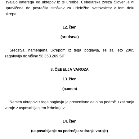
izvajajo katerega od ukrepov iz te uredbe, Čebelarska zveza Slovenije ni
upravičena do povračila stroškov za udeležbo svetovalcev v tem delu
ukrepa.
12. člen
(sredstva)
Sredstva, namenjena ukrepom iz tega poglavja, se za leto 2005
zagotovijo do višine 58,353.269 SIT.
3. ČEBELJA VAROZA
13. člen
(namen)
Namen ukrepov iz tega poglavja je preventivno delo na področju zatiranja
varoje z usposabljanjem čebelarjev.
14. člen
(usposabljanje na področju zatiranja varoje)