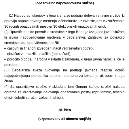
(opazovalno napovedovalna služba)
(1) Na podlagi ukrepov iz tega člena se podpira delovanje javne službe, ki
opravlja napovedovanje medenja v čebelarstvu, z investicijami v vzdrževanje
30 ročnih opazovalnih mest ter 30 elektronskih opazovalnih enot.
(2) Upravičenec do povračila sredstev iz tega člena je izvajalec javne službe,
ki izvaja napovedovanje medenja v čebelarstvu. Zahtevku za povračilo
sredstev mora upravičenec priložiti:
– časovni in finančni izvedbeni načrt vzdrževalnih potreb,
– obračun z dokazili o plačilih (npr. računi),
– poročilo o oddaji naročila v skladu z zakonom, ki ureja javna naročila, če je
potrebno.
(3) Čebelarska zveza Slovenije na podlagi javnega razpisa določi
najugodnejšega ponudnika opreme, potrebne za izvajanje ukrepov iz tega
člena.
(4) Za opravičljive stroške v skladu s tem členom štejejo stroški nakupa
opreme za vzdrževanje delovanja opazovalnih postaj (npr. tehtnic, lesenih
ohišij, čebeljih družin, železnih ohišij).
18. člen
(vzpostavitev ali obnova stojišč)