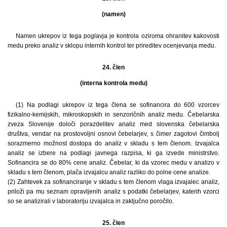
(namen)
Namen ukrepov iz tega poglavja je kontrola oziroma ohranitev kakovosti
medu preko analiz v sklopu internih kontrol ter prireditev ocenjevanja medu.
24. člen
(interna kontrola medu)
(1) Na podlagi ukrepov iz tega člena se sofinancira do 600 vzorcev
fizikalno-kemijskih, mikroskopskih in senzoričnih analiz medu. Čebelarska
zveza Slovenije določi porazdelitev analiz med slovenska čebelarska
društva, vendar na prostovoljni osnovi čebelarjev, s čimer zagotovi čimbolj
sorazmerno možnost dostopa do analiz v skladu s tem členom. Izvajalca
analiz se izbere na podlagi javnega razpisa, ki ga izvede ministrstvo.
Sofinancira se do 80% cene analiz. Čebelar, ki da vzorec medu v analizo v
skladu s tem členom, plača izvajalcu analiz razliko do polne cene analize.
(2) Zahtevek za sofinanciranje v skladu s tem členom vlaga izvajalec analiz,
priloži pa mu seznam opravljenih analiz s podatki čebelarjev, katerih vzorci
so se analizirali v laboratoriju izvajalca in zaključno poročilo.
25. člen