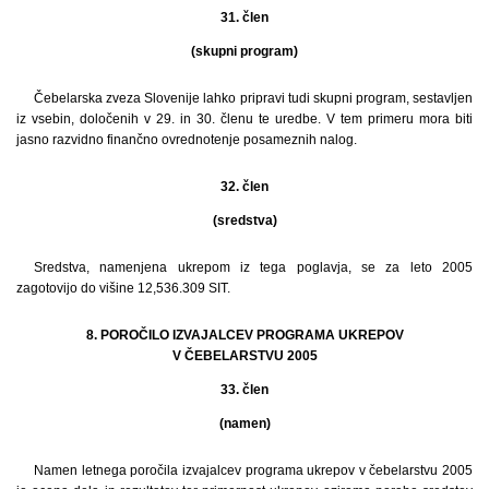
31. člen
(skupni program)
Čebelarska zveza Slovenije lahko pripravi tudi skupni program, sestavljen
iz vsebin, določenih v 29. in 30. členu te uredbe. V tem primeru mora biti
jasno razvidno finančno ovrednotenje posameznih nalog.
32. člen
(sredstva)
Sredstva, namenjena ukrepom iz tega poglavja, se za leto 2005
zagotovijo do višine 12,536.309 SIT.
8. POROČILO IZVAJALCEV PROGRAMA UKREPOV
V ČEBELARSTVU 2005
33. člen
(namen)
Namen letnega poročila izvajalcev programa ukrepov v čebelarstvu 2005