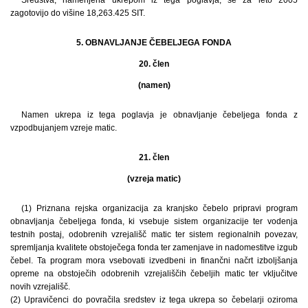
zagotovijo do višine 18,263.425 SIT.
5. OBNAVLJANJE ČEBELJEGA FONDA
20. člen
(namen)
Namen ukrepa iz tega poglavja je obnavljanje čebeljega fonda z
vzpodbujanjem vzreje matic.
21. člen
(vzreja matic)
(1) Priznana rejska organizacija za kranjsko čebelo pripravi program
obnavljanja čebeljega fonda, ki vsebuje sistem organizacije ter vodenja
testnih postaj, odobrenih vzrejališč matic ter sistem regionalnih povezav,
spremljanja kvalitete obstoječega fonda ter zamenjave in nadomestitve izgub
čebel. Ta program mora vsebovati izvedbeni in finančni načrt izboljšanja
opreme na obstoječih odobrenih vzrejališčih čebeljih matic ter vključitve
novih vzrejališč.
(2) Upravičenci do povračila sredstev iz tega ukrepa so čebelarji oziroma