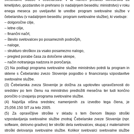
kmetijstvo, gozdarstvo in prehrano (v nadaljnjem besedilu: ministrstvo) v roku
enega meseca po uveljavitvi te uredbe program svetovalne službe v
čebelarstvu (v nadaljnjem besedilu: program svetovalne službe), ki vsebuje:
– dolgoročne cilje,
– letne cilje,
– finančni načrt,
– število svetovalcev po posameznih področjih,
– naloge,
– strukturo stroškov za vsako posamezno nalogo,
– pregled porabe časa za določene ukrepe,
– način notranjega nadzora in poročanja.
(2) Na podlagi programa svetovalne službe ministrstvo potrdi ta program in
sklene s Čebelarsko zvezo Slovenije pogodbo o financiranju vzpostavitve
svetovalne službe.
(3) Čebelarska zveza Slovenije je dolžna za ugotovitev upravičenosti do
sredstev po tem členu na ministrstvo predložiti mesečna ter tudi končno
poročilo o izvajanju programa svetovalne službe.
(4) Najvišja višina sredstev, namenjenih za izvedbo tega člena, je
25,056.150 SIT za leto 2005.
(5) Za opravičljive stroške v skladu s tem členom štejejo stroški
vzpostavljanja svetovalne službe znotraj Čebelarske zveze Slovenije (npr.
software, delovno gradivo) ter stroški dela svetovalcev, skupaj z materialnimi
stroški delovanja svetovalne službe. Kolikor svetovalci svetovalne službe