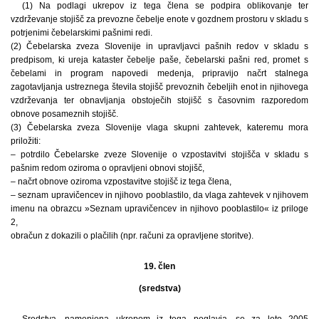
(1) Na podlagi ukrepov iz tega člena se podpira oblikovanje ter
vzdrževanje stojišč za prevozne čebelje enote v gozdnem prostoru v skladu s
potrjenimi čebelarskimi pašnimi redi.
(2) Čebelarska zveza Slovenije in upravljavci pašnih redov v skladu s
predpisom, ki ureja kataster čebelje paše, čebelarski pašni red, promet s
čebelami in program napovedi medenja, pripravijo načrt stalnega
zagotavljanja ustreznega števila stojišč prevoznih čebeljih enot in njihovega
vzdrževanja ter obnavljanja obstoječih stojišč s časovnim razporedom
obnove posameznih stojišč.
(3) Čebelarska zveza Slovenije vlaga skupni zahtevek, kateremu mora
priložiti:
– potrdilo Čebelarske zveze Slovenije o vzpostavitvi stojišča v skladu s
pašnim redom oziroma o opravljeni obnovi stojišč,
– načrt obnove oziroma vzpostavitve stojišč iz tega člena,
– seznam upravičencev in njihovo pooblastilo, da vlaga zahtevek v njihovem
imenu na obrazcu »Seznam upravičencev in njihovo pooblastilo« iz priloge
2,
obračun z dokazili o plačilih (npr. računi za opravljene storitve).
19. člen
(sredstva)
Sredstva, namenjena ukrepom iz tega poglavja, se za leto 2005