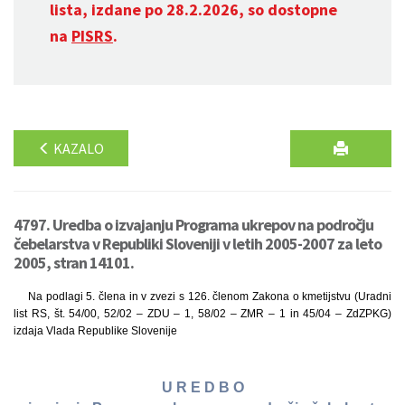
lista, izdane po 28.2.2026, so dostopne
na
PISRS
.
KAZALO
4797. Uredba o izvajanju Programa ukrepov na področju
čebelarstva v Republiki Sloveniji v letih 2005-2007 za leto
2005, stran 14101.
Na podlagi 5. člena in v zvezi s 126. členom Zakona o kmetijstvu (Uradni
list RS, št. 54/00, 52/02 – ZDU – 1, 58/02 – ZMR – 1 in 45/04 – ZdZPKG)
izdaja Vlada Republike Slovenije
U R E D B O