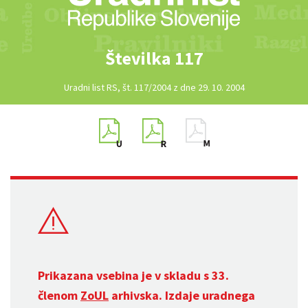
Številka 117
Uradni list RS, št. 117/2004 z dne 29. 10. 2004
Prikazana vsebina je v skladu s 33.
členom
ZoUL
arhivska. Izdaje uradnega