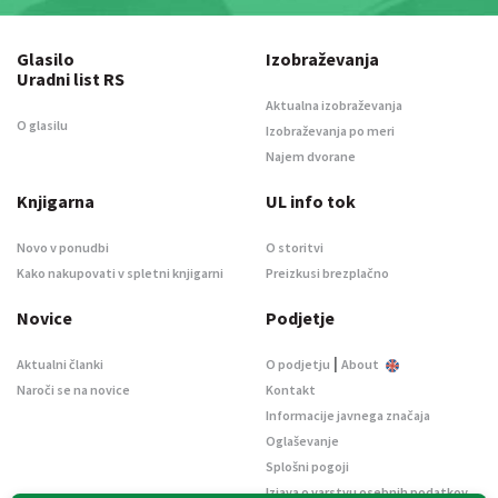
Glasilo
Izobraževanja
Uradni list RS
Aktualna izobraževanja
O glasilu
Izobraževanja po meri
Najem dvorane
Knjigarna
UL info tok
Novo v ponudbi
O storitvi
Kako nakupovati v spletni knjigarni
Preizkusi brezplačno
Novice
Podjetje
|
Aktualni članki
O podjetju
About
Naroči se na novice
Kontakt
Informacije javnega značaja
Oglaševanje
Splošni pogoji
Izjava o varstvu osebnih podatkov