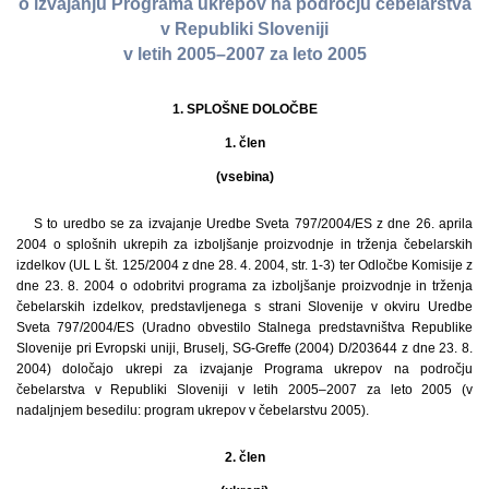
o izvajanju Programa ukrepov na področju čebelarstva
v Republiki Sloveniji
v letih 2005–2007 za leto 2005
1. SPLOŠNE DOLOČBE
1. člen
(vsebina)
S to uredbo se za izvajanje Uredbe Sveta 797/2004/ES z dne 26. aprila
2004 o splošnih ukrepih za izboljšanje proizvodnje in trženja čebelarskih
izdelkov (UL L št. 125/2004 z dne 28. 4. 2004, str. 1-3) ter Odločbe Komisije z
dne 23. 8. 2004 o odobritvi programa za izboljšanje proizvodnje in trženja
čebelarskih izdelkov, predstavljenega s strani Slovenije v okviru Uredbe
Sveta 797/2004/ES (Uradno obvestilo Stalnega predstavništva Republike
Slovenije pri Evropski uniji, Bruselj, SG-Greffe (2004) D/203644 z dne 23. 8.
2004) določajo ukrepi za izvajanje Programa ukrepov na področju
čebelarstva v Republiki Sloveniji v letih 2005–2007 za leto 2005 (v
nadaljnjem besedilu: program ukrepov v čebelarstvu 2005).
2. člen