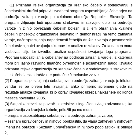
(1) Priznana rejska organizacija za kranjsko čebelo v sodelovanju s
čebelarskimi društvi pripravi izvedbeni program usposabljanja čebelarjev na
področju zatiranja varoje po celotnem območju Republike Slovenije. Ta
program vključuje tudi uporabno strokovno in razvojno delo na področju
varoze in z njo povezanih čebeljih bolezni, s ciljem ohranjanja kvalitete
čebeljih pridelkov, organiziranje delavnic in demonstracij na temo zatiranja
varoje, načrt spremljanja napadenosti čebeljih družin z varojo v posameznih
čebelarstvih, načrt uvajanja ukrepov ter analizo rezultatov. Za ta namen mora
vsebovati cilje ter izvedbo analize uspešnosti izvajanja tega programa.
Program usposabljanja čebelarjev na področju zatiranja varoje, iz katerega
mora biti jasno razvidno finančno ovrednotenje posameznih nalog, izvajajo
priznana rejska organizacija za kranjsko čebelo v sodelovanju s strokovnimi
telesi, čebelarska društva ter področne čebelarske zveze.
(2) Program usposabljanja čebelarjev na področju zatiranja varoje je trileten,
vendar se po prvem letu izvajanja lahko primerno spremeni glede na
rezultate analize izvajanja, ki jo opravi izvajalec ukrepa najkasneje do konca
meseca novembra 2005.
(3) Skupni zahtevek za povračilo sredstev iz tega člena vlaga priznana rejska
organizacija za kranjsko čebelo, priložiti pa mu mora:
– program usposabljanja čebelarjev na področju zatiranja varoje,
– seznam upravičencev in njihovo pooblastilo, da vlaga zahtevek v njihovem
imenu na obrazcu »Seznam upravičencev in njihovo pooblastilo« iz priloge
2,