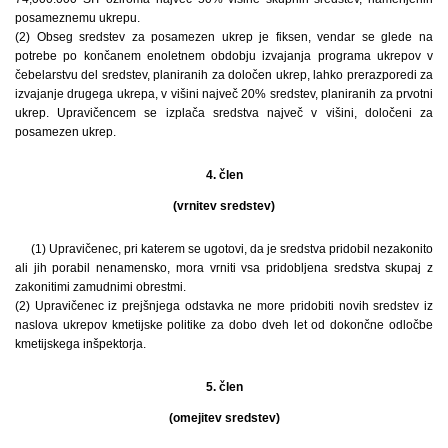
posameznemu ukrepu.
(2) Obseg sredstev za posamezen ukrep je fiksen, vendar se glede na
potrebe po končanem enoletnem obdobju izvajanja programa ukrepov v
čebelarstvu del sredstev, planiranih za določen ukrep, lahko prerazporedi za
izvajanje drugega ukrepa, v višini največ 20% sredstev, planiranih za prvotni
ukrep. Upravičencem se izplača sredstva največ v višini, določeni za
posamezen ukrep.
4. člen
(vrnitev sredstev)
(1) Upravičenec, pri katerem se ugotovi, da je sredstva pridobil nezakonito
ali jih porabil nenamensko, mora vrniti vsa pridobljena sredstva skupaj z
zakonitimi zamudnimi obrestmi.
(2) Upravičenec iz prejšnjega odstavka ne more pridobiti novih sredstev iz
naslova ukrepov kmetijske politike za dobo dveh let od dokončne odločbe
kmetijskega inšpektorja.
5. člen
(omejitev sredstev)