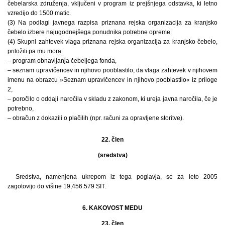
čebelarska združenja, vključeni v program iz prejšnjega odstavka, ki letno
vzredijo do 1500 matic.
(3) Na podlagi javnega razpisa priznana rejska organizacija za kranjsko
čebelo izbere najugodnejšega ponudnika potrebne opreme.
(4) Skupni zahtevek vlaga priznana rejska organizacija za kranjsko čebelo,
priložiti pa mu mora:
– program obnavljanja čebeljega fonda,
– seznam upravičencev in njihovo pooblastilo, da vlaga zahtevek v njihovem
imenu na obrazcu »Seznam upravičencev in njihovo pooblastilo« iz priloge
2,
– poročilo o oddaji naročila v skladu z zakonom, ki ureja javna naročila, če je
potrebno,
– obračun z dokazili o plačilih (npr. računi za opravljene storitve).
22. člen
(sredstva)
Sredstva, namenjena ukrepom iz tega poglavja, se za leto 2005
zagotovijo do višine 19,456.579 SIT.
6. KAKOVOST MEDU
23. člen