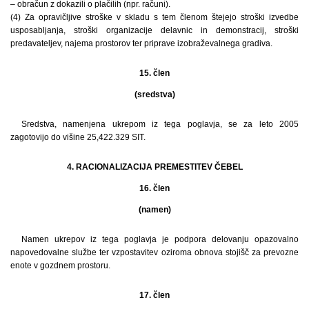
– obračun z dokazili o plačilih (npr. računi).
(4) Za opravičljive stroške v skladu s tem členom štejejo stroški izvedbe
usposabljanja, stroški organizacije delavnic in demonstracij, stroški
predavateljev, najema prostorov ter priprave izobraževalnega gradiva.
15. člen
(sredstva)
Sredstva, namenjena ukrepom iz tega poglavja, se za leto 2005
zagotovijo do višine 25,422.329 SIT.
4. RACIONALIZACIJA PREMESTITEV ČEBEL
16. člen
(namen)
Namen ukrepov iz tega poglavja je podpora delovanju opazovalno
napovedovalne službe ter vzpostavitev oziroma obnova stojišč za prevozne
enote v gozdnem prostoru.
17. člen