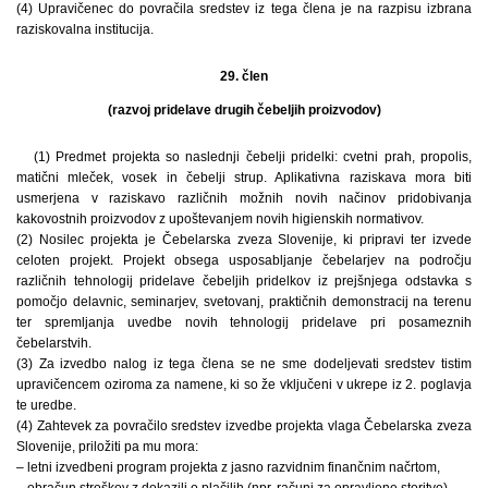
(4) Upravičenec do povračila sredstev iz tega člena je na razpisu izbrana
raziskovalna institucija.
29. člen
(razvoj pridelave drugih čebeljih proizvodov)
(1) Predmet projekta so naslednji čebelji pridelki: cvetni prah, propolis,
matični mleček, vosek in čebelji strup. Aplikativna raziskava mora biti
usmerjena v raziskavo različnih možnih novih načinov pridobivanja
kakovostnih proizvodov z upoštevanjem novih higienskih normativov.
(2) Nosilec projekta je Čebelarska zveza Slovenije, ki pripravi ter izvede
celoten projekt. Projekt obsega usposabljanje čebelarjev na področju
različnih tehnologij pridelave čebeljih pridelkov iz prejšnjega odstavka s
pomočjo delavnic, seminarjev, svetovanj, praktičnih demonstracij na terenu
ter spremljanja uvedbe novih tehnologij pridelave pri posameznih
čebelarstvih.
(3) Za izvedbo nalog iz tega člena se ne sme dodeljevati sredstev tistim
upravičencem oziroma za namene, ki so že vključeni v ukrepe iz 2. poglavja
te uredbe.
(4) Zahtevek za povračilo sredstev izvedbe projekta vlaga Čebelarska zveza
Slovenije, priložiti pa mu mora:
– letni izvedbeni program projekta z jasno razvidnim finančnim načrtom,
– obračun stroškov z dokazili o plačilih (npr. računi za opravljene storitve).