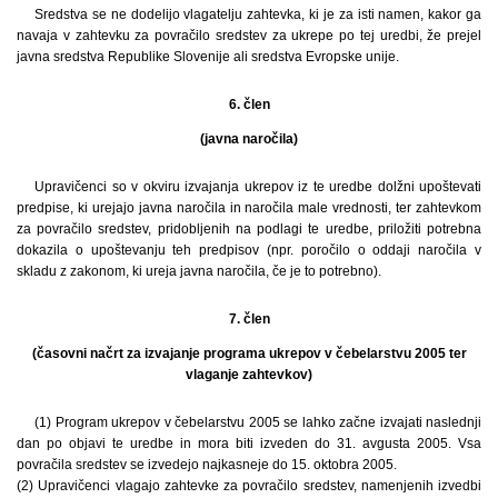
Sredstva se ne dodelijo vlagatelju zahtevka, ki je za isti namen, kakor ga
navaja v zahtevku za povračilo sredstev za ukrepe po tej uredbi, že prejel
javna sredstva Republike Slovenije ali sredstva Evropske unije.
6. člen
(javna naročila)
Upravičenci so v okviru izvajanja ukrepov iz te uredbe dolžni upoštevati
predpise, ki urejajo javna naročila in naročila male vrednosti, ter zahtevkom
za povračilo sredstev, pridobljenih na podlagi te uredbe, priložiti potrebna
dokazila o upoštevanju teh predpisov (npr. poročilo o oddaji naročila v
skladu z zakonom, ki ureja javna naročila, če je to potrebno).
7. člen
(časovni načrt za izvajanje programa ukrepov v čebelarstvu 2005 ter
vlaganje zahtevkov)
(1) Program ukrepov v čebelarstvu 2005 se lahko začne izvajati naslednji
dan po objavi te uredbe in mora biti izveden do 31. avgusta 2005. Vsa
povračila sredstev se izvedejo najkasneje do 15. oktobra 2005.
(2) Upravičenci vlagajo zahtevke za povračilo sredstev, namenjenih izvedbi