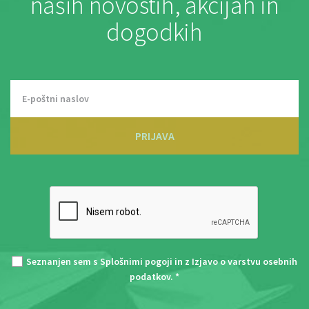
naših novostih, akcijah in
dogodkih
PRIJAVA
Seznanjen sem s
Splošnimi pogoji
in z
Izjavo o varstvu osebnih
podatkov
. *