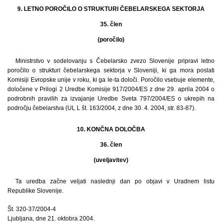
9. LETNO POROČILO O STRUKTURI ČEBELARSKEGA SEKTORJA
35. člen
(poročilo)
Ministrstvo v sodelovanju s Čebelarsko zvezo Slovenije pripravi letno
poročilo o strukturi čebelarskega sektorja v Sloveniji, ki ga mora poslati
Komisiji Evropske unije v roku, ki ga le-ta določi. Poročilo vsebuje elemente,
določene v Prilogi 2 Uredbe Komisije 917/2004/ES z dne 29. aprila 2004 o
podrobnih pravilih za izvajanje Uredbe Sveta 797/2004/ES o ukrepih na
področju čebelarstva (UL L št. 163/2004, z dne 30. 4. 2004, str. 83-87).
10. KONČNA DOLOČBA
36. člen
(uveljavitev)
Ta uredba začne veljati naslednji dan po objavi v Uradnem listu
Republike Slovenije.
Št. 320-37/2004-4
Ljubljana, dne 21. oktobra 2004.