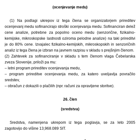
(ocenjevanje medu)
(1) Na podlagi ukrepov iz tega člena se organizatorjem prireditev
ocenjevanj medu sofinancirajo stroški ocenjevanja medu. Sofinanciran delež
cene analize, potrebne za popolno oceno medu (senzorične, fizikalno-
kemijske, mikroskopske lastnosti oziroma pelodne analize) na taki prireditvi
je do 80% cene. Izvajalec fizikalno-kemijskih, mikroskopskih in senzoričnih
analiz iz tega člena je izbran na javnem razpisu v skladu s prejšnjim členom.
(2) Zahtevek za sofinanciranje v skladu s tem členom vlaga Čebelarska
zveza Slovenije, priloži pa mu:
– letni program prireditev ocenjevanja medu,
– program prireditve ocenjevanja medu, za katero uveljavlja povračilo
sredstev,
– obračun z dokazili o plačilih (npr. računi za opravljene storitve).
26. člen
(sredstva)
Sredstva, namenjena ukrepom iz tega poglavja, se za leto 2005
zagotovijo do višine 13,968.089 SIT.