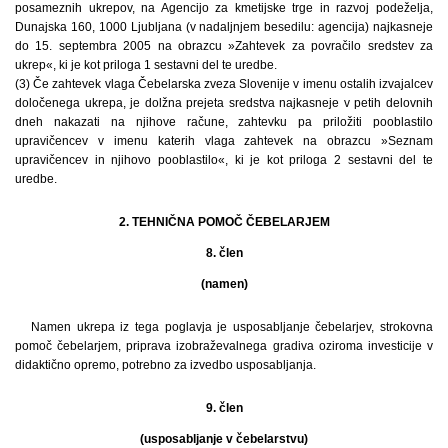
posameznih ukrepov, na Agencijo za kmetijske trge in razvoj podeželja,
Dunajska 160, 1000 Ljubljana (v nadaljnjem besedilu: agencija) najkasneje
do 15. septembra 2005 na obrazcu »Zahtevek za povračilo sredstev za
ukrep«, ki je kot priloga 1 sestavni del te uredbe.
(3) Če zahtevek vlaga Čebelarska zveza Slovenije v imenu ostalih izvajalcev
določenega ukrepa, je dolžna prejeta sredstva najkasneje v petih delovnih
dneh nakazati na njihove račune, zahtevku pa priložiti pooblastilo
upravičencev v imenu katerih vlaga zahtevek na obrazcu »Seznam
upravičencev in njihovo pooblastilo«, ki je kot priloga 2 sestavni del te
uredbe.
2. TEHNIČNA POMOČ ČEBELARJEM
8. člen
(namen)
Namen ukrepa iz tega poglavja je usposabljanje čebelarjev, strokovna
pomoč čebelarjem, priprava izobraževalnega gradiva oziroma investicije v
didaktično opremo, potrebno za izvedbo usposabljanja.
9. člen
(usposabljanje v čebelarstvu)