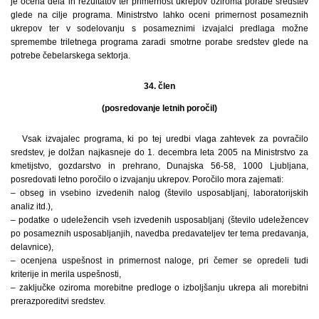
je ocena dela in rezultatov ter primernost ukrepov oziroma porabe sredstev
glede na cilje programa. Ministrstvo lahko oceni primernost posameznih
ukrepov ter v sodelovanju s posameznimi izvajalci predlaga možne
spremembe triletnega programa zaradi smotrne porabe sredstev glede na
potrebe čebelarskega sektorja.
34. člen
(posredovanje letnih poročil)
Vsak izvajalec programa, ki po tej uredbi vlaga zahtevek za povračilo
sredstev, je dolžan najkasneje do 1. decembra leta 2005 na Ministrstvo za
kmetijstvo, gozdarstvo in prehrano, Dunajska 56-58, 1000 Ljubljana,
posredovati letno poročilo o izvajanju ukrepov. Poročilo mora zajemati:
– obseg in vsebino izvedenih nalog (število usposabljanj, laboratorijskih
analiz itd.),
– podatke o udeležencih vseh izvedenih usposabljanj (število udeležencev
po posameznih usposabljanjih, navedba predavateljev ter tema predavanja,
delavnice),
– ocenjena uspešnost in primernost naloge, pri čemer se opredeli tudi
kriterije in merila uspešnosti,
– zaključke oziroma morebitne predloge o izboljšanju ukrepa ali morebitni
prerazporeditvi sredstev.