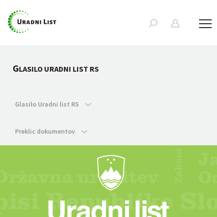
G
LASILO URADNI LIST RS
Glasilo Uradni list RS
Preklic dokumentov