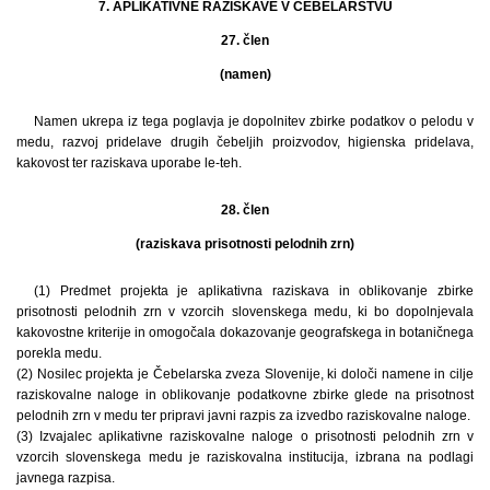
7. APLIKATIVNE RAZISKAVE V ČEBELARSTVU
27. člen
(namen)
Namen ukrepa iz tega poglavja je dopolnitev zbirke podatkov o pelodu v
medu, razvoj pridelave drugih čebeljih proizvodov, higienska pridelava,
kakovost ter raziskava uporabe le-teh.
28. člen
(raziskava prisotnosti pelodnih zrn)
(1) Predmet projekta je aplikativna raziskava in oblikovanje zbirke
prisotnosti pelodnih zrn v vzorcih slovenskega medu, ki bo dopolnjevala
kakovostne kriterije in omogočala dokazovanje geografskega in botaničnega
porekla medu.
(2) Nosilec projekta je Čebelarska zveza Slovenije, ki določi namene in cilje
raziskovalne naloge in oblikovanje podatkovne zbirke glede na prisotnost
pelodnih zrn v medu ter pripravi javni razpis za izvedbo raziskovalne naloge.
(3) Izvajalec aplikativne raziskovalne naloge o prisotnosti pelodnih zrn v
vzorcih slovenskega medu je raziskovalna institucija, izbrana na podlagi
javnega razpisa.