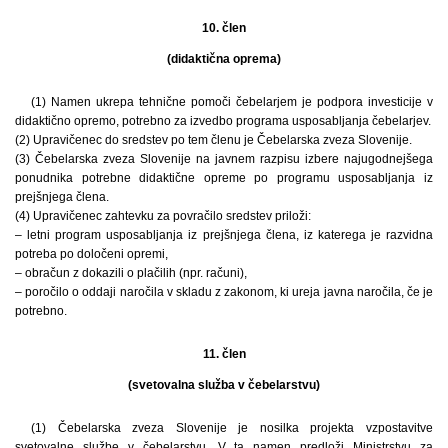
10. člen
(didaktična oprema)
(1) Namen ukrepa tehnične pomoči čebelarjem je podpora investicije v
didaktično opremo, potrebno za izvedbo programa usposabljanja čebelarjev.
(2) Upravičenec do sredstev po tem členu je Čebelarska zveza Slovenije.
(3) Čebelarska zveza Slovenije na javnem razpisu izbere najugodnejšega
ponudnika potrebne didaktične opreme po programu usposabljanja iz
prejšnjega člena.
(4) Upravičenec zahtevku za povračilo sredstev priloži:
– letni program usposabljanja iz prejšnjega člena, iz katerega je razvidna
potreba po določeni opremi,
– obračun z dokazili o plačilih (npr. računi),
– poročilo o oddaji naročila v skladu z zakonom, ki ureja javna naročila, če je
potrebno.
11. člen
(svetovalna služba v čebelarstvu)
(1) Čebelarska zveza Slovenije je nosilka projekta vzpostavitve
svetovalne službe v čebelarstvu. V ta namen predloži Ministrstvu za