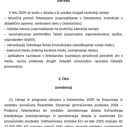
(ukrepi)
V letu 2005 se bodo v skladu s to uredbo izvajali naslednji ukrepi:
– tehnična pomoč čebelarjem (usposabljanje v čebelarstvu, investicije v
didaktično opremo, svetovalno delo v čebelarstvu);
– čebelja varoza (usposabljanje na področju zatiranja varoje);
– racionalizacija premestitev čebel (opazovalno napovedovalna služba,
vzpostavitev stojišč);
– obnavljanje čebeljega fonda (investicijsko vzpodbujanje vzreje matic);
– kakovost medu (interna kontrola medu, ocenjevanje medu);
– aplikativne raziskave v čebelarstvu (raziskava prisotnosti pelodnih zrn v
medu, razvoj pridelave drugih čebeljih proizvodov, uporaba čebeljih
proizvodov).
3. člen
(sredstva)
(1) Ukrepi iz programa ukrepov v čebelarstvu 2005 se financirajo iz
sredstev proračuna Republike Slovenije (proračunska postavka 2094 –
Podpora čebelarstvu) ter sredstev Jamstvenega sklada Evropskega
kmetijskega usmerjevalnega in jamstvenega sklada iz namenske EU
proračunske postavke. Sofinancirana sredstva EU za leto 2005 znašajo do
74,000.000 SIT oziroma največ 50% višine skupnih sredstev, namenjenih