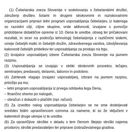
(1) Čebelarska zveza Slovenije v sodelovanju s čebelarskimi društvi,
združenji društev, šolami in drugimi strokovnimi in raziskovalnimi
organizacijami pripravi letni program usposabljanja čebelarjev, iz katerega
so razvidni cilji, ciljne skupine, vrste aktivnosti, izvajane s pomočjo
pridobljene didaktične opreme iz 10. člena te uredbe, obseg ter pričakovani
rezultati, in sicer na področju tehnologij čebelarjenja z različnimi sistemi,
vzreje čebeljih matic in čebeljih družin, zdravstvenega varstva, izboljševanja
kakovosti čebeljih pridelkov ter usposabljanja za prodajo na trgu.
(2) Izvajalce usposabljanj izbere Čebelarska zveza Slovenije na javnem
razpisu.
(3) Usposabljanja se izvajajo v obliki strokovnih posvetov, tečajev,
seminarjev, predavanj, delavnic, taborov in podobno.
(4) Zahtevek vlagajo izvajalci usposabljanj, izbrani na javnem razpisu,
priložijo pa mu:
– letni program usposabljanja iz prvega odstavka tega člena,
– finančno shemo po nalogah,
– obračun z dokazili o plačilih (npr. računi).
(5) Za izvedbo nalog usposabljanja čebelarjev se ne sme dodeljevati
sredstev tistim upravičencem oziroma za namene, ki so že vključeni v
katerekoli druge ukrepe iz te uredbe.
(6) Za opravičljive stroške v skladu s tem členom štejejo stroški najema
prostorov, stroški predavateljev ter priprave izobraževalnega gradiva.