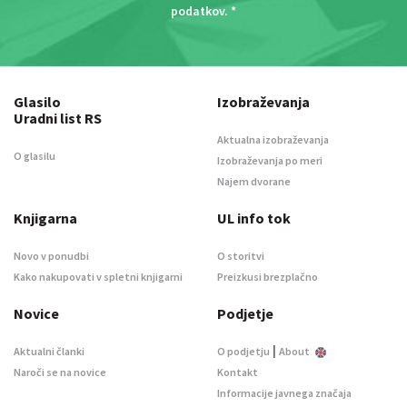
podatkov
. *
Glasilo
Izobraževanja
Uradni list RS
Aktualna izobraževanja
O glasilu
Izobraževanja po meri
Najem dvorane
Knjigarna
UL info tok
Novo v ponudbi
O storitvi
Kako nakupovati v spletni knjigarni
Preizkusi brezplačno
Novice
Podjetje
|
Aktualni članki
O podjetju
About
Naroči se na novice
Kontakt
Informacije javnega značaja