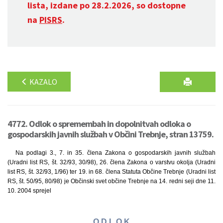
lista, izdane po 28.2.2026, so dostopne
na
PISRS
.
KAZALO
4772. Odlok o spremembah in dopolnitvah odloka o
gospodarskih javnih službah v Občini Trebnje, stran 13759.
Na podlagi 3., 7. in 35. člena Zakona o gospodarskih javnih službah
(Uradni list RS, št. 32/93, 30/98), 26. člena Zakona o varstvu okolja (Uradni
list RS, št. 32/93, 1/96) ter 19. in 68. člena Statuta Občine Trebnje (Uradni list
RS, št. 50/95, 80/98) je Občinski svet občine Trebnje na 14. redni seji dne 11.
10. 2004 sprejel
O D L O K