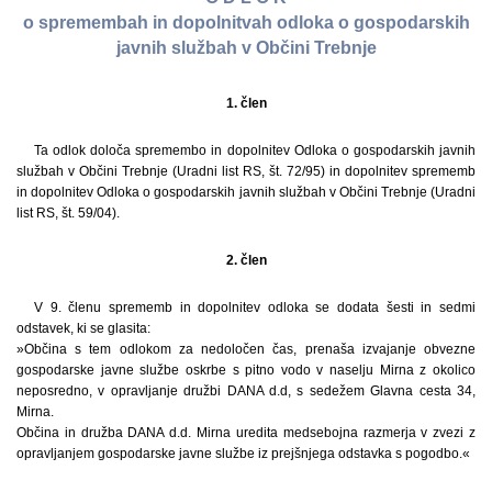
o spremembah in dopolnitvah odloka o gospodarskih
javnih službah v Občini Trebnje
1. člen
Ta odlok določa spremembo in dopolnitev Odloka o gospodarskih javnih
službah v Občini Trebnje (Uradni list RS, št. 72/95) in dopolnitev sprememb
in dopolnitev Odloka o gospodarskih javnih službah v Občini Trebnje (Uradni
list RS, št. 59/04).
2. člen
V 9. členu sprememb in dopolnitev odloka se dodata šesti in sedmi
odstavek, ki se glasita:
»Občina s tem odlokom za nedoločen čas, prenaša izvajanje obvezne
gospodarske javne službe oskrbe s pitno vodo v naselju Mirna z okolico
neposredno, v opravljanje družbi DANA d.d, s sedežem Glavna cesta 34,
Mirna.
Občina in družba DANA d.d. Mirna uredita medsebojna razmerja v zvezi z
opravljanjem gospodarske javne službe iz prejšnjega odstavka s pogodbo.«