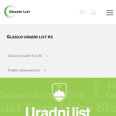
G
LASILO URADNI LIST RS
Glasilo Uradni list RS
Preklic dokumentov