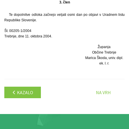
3. člen
Te dopolnitve odloka začnejo veljati osmi dan po objavi v Uradnem listu
Republike Slovenije.
Št. 00205-1/2004
Trebnje, dne 11. oktobra 2004.
Županja
Občine Trebnje
Marica Škoda, univ. dipl.
ek. l. r.
KAZALO
NA VRH