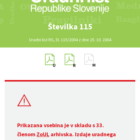
Številka 115
Uradni list RS, št. 115/2004 z dne 25. 10. 2004
Prikazana vsebina je v skladu s 33.
členom
ZoUL
arhivska. Izdaje uradnega