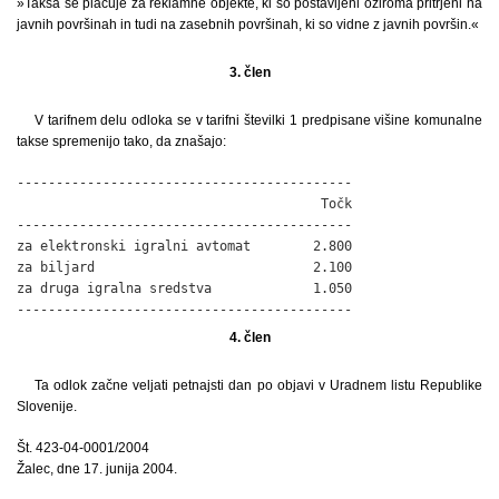
»Taksa se plačuje za reklamne objekte, ki so postavljeni oziroma pritrjeni na
javnih površinah in tudi na zasebnih površinah, ki so vidne z javnih površin.«
3. člen
V tarifnem delu odloka se v tarifni številki 1 predpisane višine komunalne
takse spremenijo tako, da znašajo:
-------------------------------------------

                                       Točk

-------------------------------------------

za elektronski igralni avtomat        2.800

za biljard                            2.100

za druga igralna sredstva             1.050

-------------------------------------------
4. člen
Ta odlok začne veljati petnajsti dan po objavi v Uradnem listu Republike
Slovenije.
Št. 423-04-0001/2004
Žalec, dne 17. junija 2004.