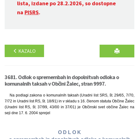
lista, izdane po 28.2.2026, so dostopne
na
PISRS
.
KAZALO
3681. Odlok o spremembah in dopolnitvah odloka o
komunalnih taksah v Občini Žalec, stran 9997.
Na podlagi zakona o komunalnih taksah (Uradni list SRS, št. 29/65, 7/70,
7/72 in Uradni list RS, št. 18/91) in v skladu s 16. členom statuta Občine Žalec
(Uradni list RS, št. 37/99, 43/00 in 37/01) je Občinski svet občine Žalec na
seji dne 17. 6. 2004 sprejel
O D L O K