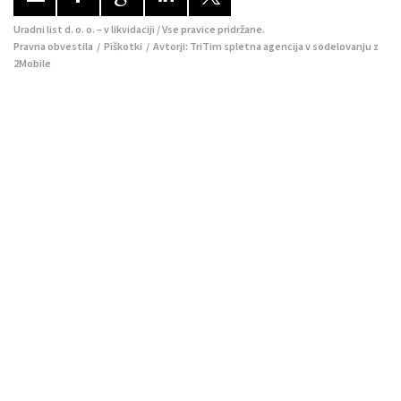
Uradni list d. o. o. – v likvidaciji / Vse pravice pridržane.
Pravna obvestila
/
Piškotki
/ Avtorji:
TriTim spletna agencija
v sodelovanju z
2Mobile