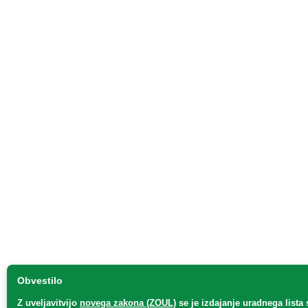
Obvestilo
Z uveljavitvijo
novega zakona (ZOUL)
se je
izdajanje uradnega lista 