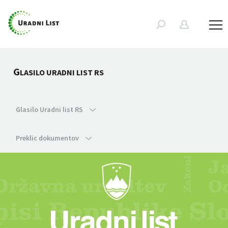
G
LASILO URADNI LIST RS
Glasilo Uradni list RS
Preklic dokumentov