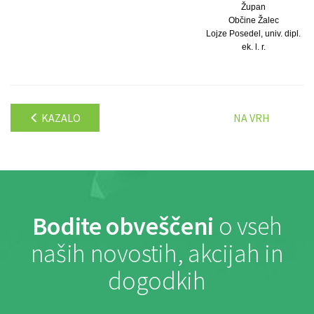
Župan
Občine Žalec
Lojze Posedel, univ. dipl.
ek. l. r.
KAZALO
NA VRH
Bodite obveščeni
o vseh
naših novostih, akcijah in
dogodkih