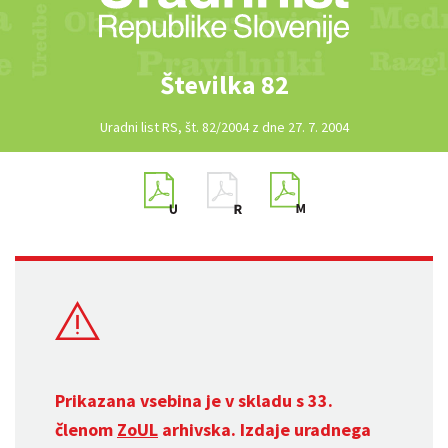
Številka 82
Uradni list RS, št. 82/2004 z dne 27. 7. 2004
Prikazana vsebina je v skladu s 33.
členom
ZoUL
arhivska. Izdaje uradnega