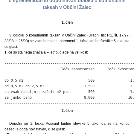
o spremembah in dopolnitvah odloka o komunalnih
taksah v Občini Žalec
1. člen
V odloku o komunalnih taksah v Občini Žalec (Uradni list RS, št. 17/97,
38/98 in 25/00) se v tarifnem delu spremeni 1. točka tarifne številke 5 tako, da
se glasi:
1. če so stalnega značaja – letno, glede na velikost:
--------------------------------------------------------------
                           Točk enostransko      Točk dvostran
--------------------------------------------------------------
do 0,5 m2                               500                 1.
od 0,5 m2 do 2,5 m2                   1.500                 3.
za vsak nadaljnji začeti m2 plus        500                 1.
za jumbo pano                         8.000                16.
-------------------------------------------------------------
2. člen
Dopolni se 1. točka Pojasnil tarifne številke 5 tako, da se na koncu
besedila doda nov stavek, ki se glasi: