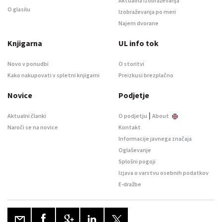
Aktualna izobraževanja
O glasilu
Izobraževanja po meri
Najem dvorane
Knjigarna
UL info tok
Novo v ponudbi
O storitvi
Kako nakupovati v spletni knjigarni
Preizkusi brezplačno
Novice
Podjetje
|
Aktualni članki
O podjetju
About
Naroči se na novice
Kontakt
Informacije javnega značaja
Oglaševanje
Splošni pogoji
Izjava o varstvu osebnih podatkov
E-dražbe