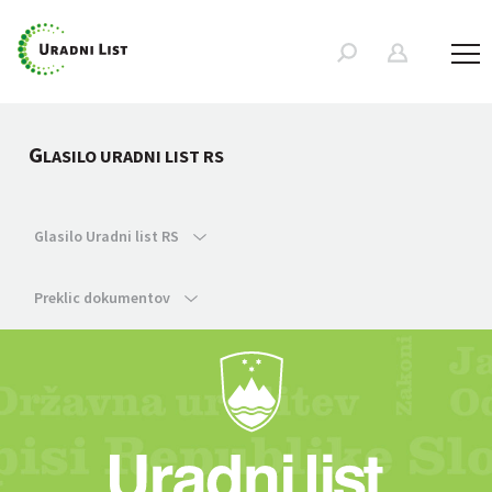
G
LASILO URADNI LIST RS
Glasilo Uradni list RS
Preklic dokumentov