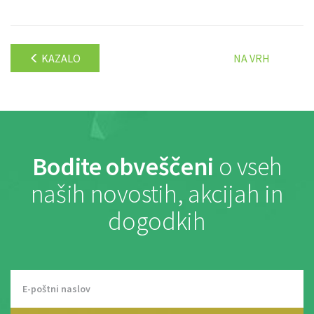
KAZALO
NA VRH
Bodite obveščeni
o vseh
naših novostih, akcijah in
dogodkih