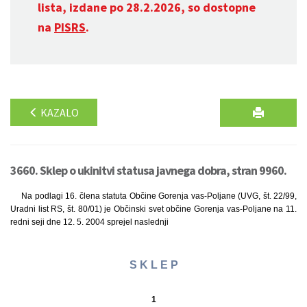
lista, izdane po 28.2.2026, so dostopne
na
PISRS
.
KAZALO
3660. Sklep o ukinitvi statusa javnega dobra, stran 9960.
Na podlagi 16. člena statuta Občine Gorenja vas-Poljane (UVG, št. 22/99,
Uradni list RS, št. 80/01) je Občinski svet občine Gorenja vas-Poljane na 11.
redni seji dne 12. 5. 2004 sprejel naslednji
S K L E P
1