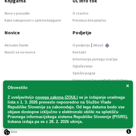
Knjigarna
UL info tok
Novo v ponudbi
O storitvi
Kako nakupovati v spletni knjigarni
Preizkusi brezplačno
Novice
Podjetje
|
Aktualni članki
O podjetju
About
Naroči se na novice
Kontakt
Informacije javnega značaja
Oglaševanje
Splošni pogoji
Izjava o varstvu osebnih podatkov
×
E-dražbe
Obvestilo
Z uveljavitvijo
novega zakona (ZOUL)
se je
izdajanje uradnega
lista s 1. 3. 2026 preneslo
neposredno
na Službo Vlade
Republike Slovenije za zakonodajo
. Od tega datuma bodo vse
objave dostopne izključno v elektronski obliki na spletišču
Pravnega informacijskega sistema Republike Slovenije (PISRS),
Uradni list d. o. o. – v likvidaciji / Vse pravice pridržane.
tiskana izdaja pa se z 28. 2. 2026 ukinja.
Pravna obvestila
/
Piškotki
/ Avtorji:
TriTim spletna agencija
v sodelovanju z
2Mobile