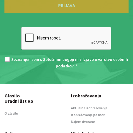
PRIJAVA
Seznanjen sem s
Splošnimi pogoji
in z
Izjavo o varstvu osebnih
podatkov
. *
Glasilo
Izobraževanja
Uradni list RS
Aktualna izobraževanja
O glasilu
Izobraževanja po meri
Najem dvorane