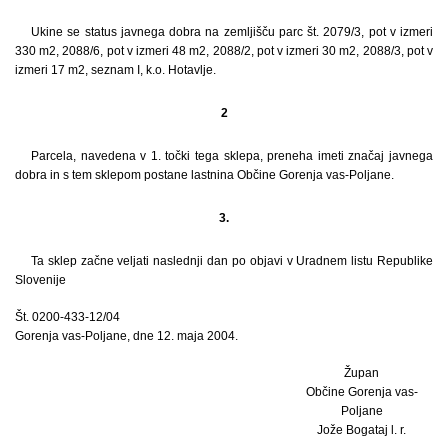
Ukine se status javnega dobra na zemljišču parc št. 2079/3, pot v izmeri
330 m2, 2088/6, pot v izmeri 48 m2, 2088/2, pot v izmeri 30 m2, 2088/3, pot v
izmeri 17 m2, seznam I, k.o. Hotavlje.
2
Parcela, navedena v 1. točki tega sklepa, preneha imeti značaj javnega
dobra in s tem sklepom postane lastnina Občine Gorenja vas-Poljane.
3.
Ta sklep začne veljati naslednji dan po objavi v Uradnem listu Republike
Slovenije
Št. 0200-433-12/04
Gorenja vas-Poljane, dne 12. maja 2004.
Župan
Občine Gorenja vas-
Poljane
Jože Bogataj l. r.