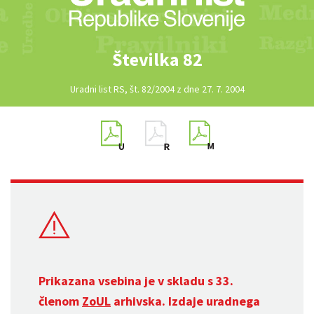
Številka 82
Uradni list RS, št. 82/2004 z dne 27. 7. 2004
Prikazana vsebina je v skladu s 33.
členom
ZoUL
arhivska. Izdaje uradnega