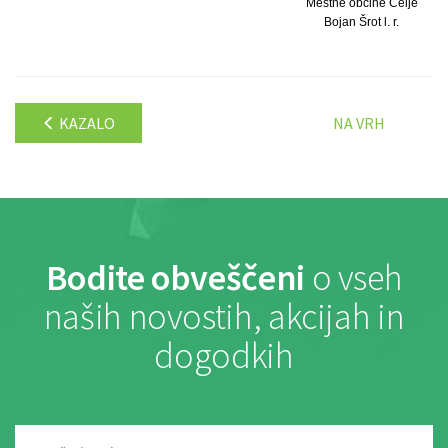
Mestne občine Celje
Bojan Šrot l. r.
KAZALO
NA VRH
Bodite obveščeni
o vseh
naših novostih, akcijah in
dogodkih