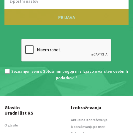
PRIJAVA
Seznanjen sem s
Splošnimi pogoji
in z
Izjavo o varstvu osebnih
podatkov
. *
Glasilo
Izobraževanja
Uradni list RS
Aktualna izobraževanja
O glasilu
Izobraževanja po meri