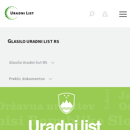
G
LASILO URADNI LIST RS
Glasilo Uradni list RS
Preklic dokumentov