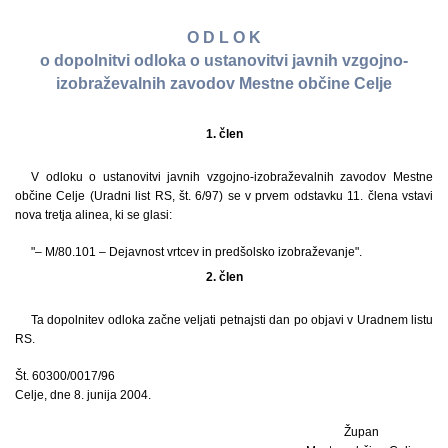
O D L O K
o dopolnitvi odloka o ustanovitvi javnih vzgojno-
izobraževalnih zavodov Mestne občine Celje
1. člen
V odloku o ustanovitvi javnih vzgojno-izobraževalnih zavodov Mestne
občine Celje (Uradni list RS, št. 6/97) se v prvem odstavku 11. člena vstavi
nova tretja alinea, ki se glasi:
"– M/80.101 – Dejavnost vrtcev in predšolsko izobraževanje".
2. člen
Ta dopolnitev odloka začne veljati petnajsti dan po objavi v Uradnem listu
RS.
Št. 60300/0017/96
Celje, dne 8. junija 2004.
Župan