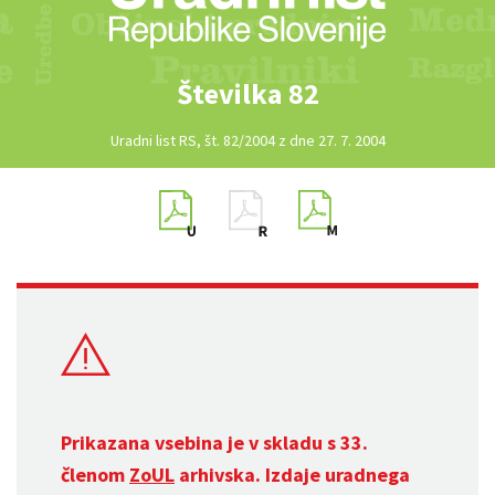
Številka 82
Uradni list RS, št. 82/2004 z dne 27. 7. 2004
Prikazana vsebina je v skladu s 33.
členom
ZoUL
arhivska. Izdaje uradnega