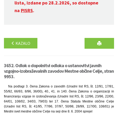
lista, izdane po 28.2.2026, so dostopne
na
PISRS
.
KAZALO
3652. Odlok o dopolnitvi odloka o ustanovitvi javnih
vzgojno-izobraževalnih zavodov Mestne občine Celje, stran
9953.
Na podlagi 3. člena Zakona o zavodih (Uradni list RS, št. 12/91, 17/91,
55/92, 66/93, 8/96, 36/00), 40., 41. in 140. člena Zakona o organizaciji in
financiranju vzgoje in izobraževanja (Uradni list RS, št. 12/96, 23/96, 22/00,
64/01, 108/02, 34/03, 79/03) ter 17. člena Statuta Mestne občine Celje
(Uradni list RS, št. 41/95, 77/96, 37/97, 50/98, 28/99, 117/00, 108/01) je
Mestni svet mestne občine Celje na seji dne 8. 6. 2004 sprejel