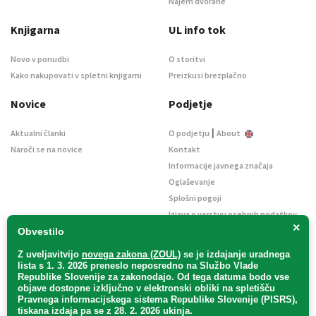
Najem dvorane
Knjigarna
UL info tok
Novo v ponudbi
O storitvi
Kako nakupovati v spletni knjigarni
Preizkusi brezplačno
Novice
Podjetje
|
Aktualni članki
O podjetju
About
Naroči se na novice
Kontakt
Informacije javnega značaja
Oglaševanje
Splošni pogoji
Izjava o varstvu osebnih podatkov
×
E-dražbe
Obvestilo
Z uveljavitvijo
novega zakona (ZOUL)
se je
izdajanje uradnega
lista s 1. 3. 2026 preneslo
neposredno
na Službo Vlade
Republike Slovenije za zakonodajo
. Od tega datuma bodo vse
objave dostopne izključno v elektronski obliki na spletišču
Pravnega informacijskega sistema Republike Slovenije (PISRS),
Uradni list d. o. o. – v likvidaciji / Vse pravice pridržane.
tiskana izdaja pa se z 28. 2. 2026 ukinja.