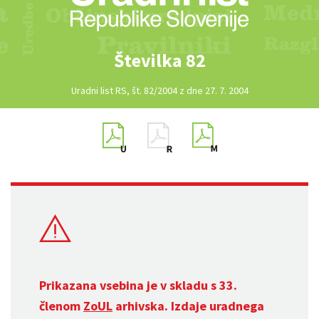
Številka 82
Uradni list RS, št. 82/2004 z dne 27. 7. 2004
Prikazana vsebina je v skladu s 33.
členom
ZoUL
arhivska. Izdaje uradnega