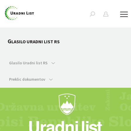
G
LASILO URADNI LIST RS
Glasilo Uradni list RS
Preklic dokumentov