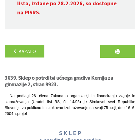
lista, izdane po 28.2.2026, so dostopne
na
PISRS
.
KAZALO
3639. Sklep o potrditvi učnega gradiva Kemija za
gimnazije 2, stran 9923.
Na podlagi 26. člena Zakona o organizaciji in financiranju vzgoje in
izobraževanja (Uradni list RS, št. 14/03) je Strokovni svet Republike
Slovenije za poklicno in strokovno izobraževanje na svoji 75. seji, dne 16. 6.
2004, sprejel
S K L E P