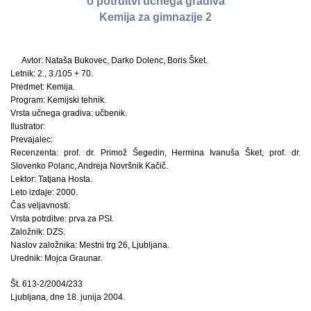
o potrditvi učnega gradiva
Kemija za gimnazije 2
Avtor: Nataša Bukovec, Darko Dolenc, Boris Šket.
Letnik: 2., 3./105 + 70.
Predmet: Kemija.
Program: Kemijski tehnik.
Vrsta učnega gradiva: učbenik.
Ilustrator:
Prevajalec:
Recenzenta: prof. dr. Primož Šegedin, Hermina Ivanuša Šket, prof. dr.
Slovenko Polanc, Andreja Novršnik Kačič.
Lektor: Tatjana Hosta.
Leto izdaje: 2000.
Čas veljavnosti:
Vrsta potrditve: prva za PSI.
Založnik: DZS.
Naslov založnika: Mestni trg 26, Ljubljana.
Urednik: Mojca Graunar.
Št. 613-2/2004/233
Ljubljana, dne 18. junija 2004.