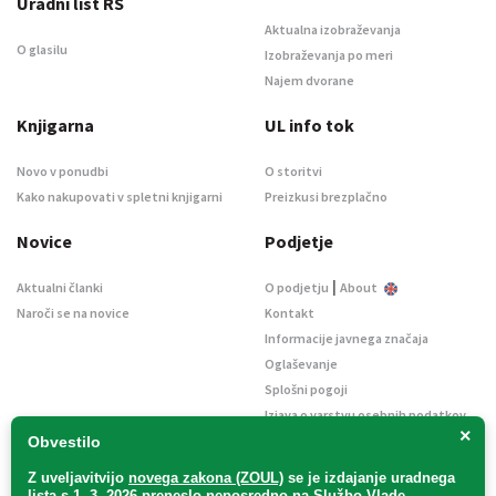
Uradni list RS
Aktualna izobraževanja
O glasilu
Izobraževanja po meri
Najem dvorane
Knjigarna
UL info tok
Novo v ponudbi
O storitvi
Kako nakupovati v spletni knjigarni
Preizkusi brezplačno
Novice
Podjetje
|
Aktualni članki
O podjetju
About
Naroči se na novice
Kontakt
Informacije javnega značaja
Oglaševanje
Splošni pogoji
Izjava o varstvu osebnih podatkov
×
E-dražbe
Obvestilo
Z uveljavitvijo
novega zakona (ZOUL)
se je
izdajanje uradnega
lista s 1. 3. 2026 preneslo
neposredno
na Službo Vlade