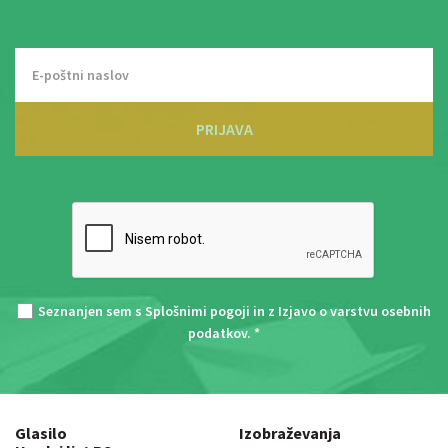
PRIJAVA
Seznanjen sem s
Splošnimi pogoji
in z
Izjavo o varstvu osebnih
podatkov
. *
Glasilo
Izobraževanja