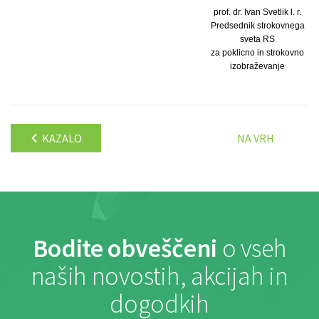
prof. dr. Ivan Svetlik l. r.
Predsednik strokovnega
sveta RS
za poklicno in strokovno
izobraževanje
KAZALO
NA VRH
Bodite obveščeni
o vseh
naših novostih, akcijah in
dogodkih