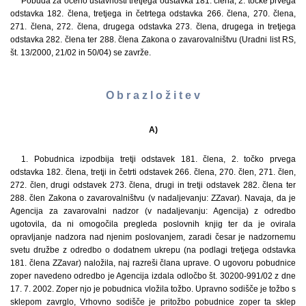
Pobuda za oceno ustavnosti tretjega odstavka 181. člena, 2. točke prvega
odstavka 182. člena, tretjega in četrtega odstavka 266. člena, 270. člena,
271. člena, 272. člena, drugega odstavka 273. člena, drugega in tretjega
odstavka 282. člena ter 288. člena Zakona o zavarovalništvu (Uradni list RS,
št. 13/2000, 21/02 in 50/04) se zavrže.
O b r a z l o ž i t e v
A)
1. Pobudnica izpodbija tretji odstavek 181. člena, 2. točko prvega
odstavka 182. člena, tretji in četrti odstavek 266. člena, 270. člen, 271. člen,
272. člen, drugi odstavek 273. člena, drugi in tretji odstavek 282. člena ter
288. člen Zakona o zavarovalništvu (v nadaljevanju: ZZavar). Navaja, da je
Agencija za zavarovalni nadzor (v nadaljevanju: Agencija) z odredbo
ugotovila, da ni omogočila pregleda poslovnih knjig ter da je ovirala
opravljanje nadzora nad njenim poslovanjem, zaradi česar je nadzornemu
svetu družbe z odredbo o dodatnem ukrepu (na podlagi tretjega odstavka
181. člena ZZavar) naložila, naj razreši člana uprave. O ugovoru pobudnice
zoper navedeno odredbo je Agencija izdala odločbo št. 30200-991/02 z dne
17. 7. 2002. Zoper njo je pobudnica vložila tožbo. Upravno sodišče je tožbo s
sklepom zavrglo, Vrhovno sodišče je pritožbo pobudnice zoper ta sklep