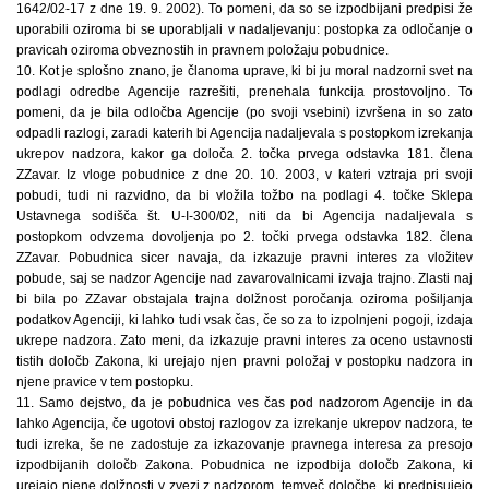
1642/02-17 z dne 19. 9. 2002). To pomeni, da so se izpodbijani predpisi že
uporabili oziroma bi se uporabljali v nadaljevanju: postopka za odločanje o
pravicah oziroma obveznostih in pravnem položaju pobudnice.
10. Kot je splošno znano, je članoma uprave, ki bi ju moral nadzorni svet na
podlagi odredbe Agencije razrešiti, prenehala funkcija prostovoljno. To
pomeni, da je bila odločba Agencije (po svoji vsebini) izvršena in so zato
odpadli razlogi, zaradi katerih bi Agencija nadaljevala s postopkom izrekanja
ukrepov nadzora, kakor ga določa 2. točka prvega odstavka 181. člena
ZZavar. Iz vloge pobudnice z dne 20. 10. 2003, v kateri vztraja pri svoji
pobudi, tudi ni razvidno, da bi vložila tožbo na podlagi 4. točke Sklepa
Ustavnega sodišča št. U-I-300/02, niti da bi Agencija nadaljevala s
postopkom odvzema dovoljenja po 2. točki prvega odstavka 182. člena
ZZavar. Pobudnica sicer navaja, da izkazuje pravni interes za vložitev
pobude, saj se nadzor Agencije nad zavarovalnicami izvaja trajno. Zlasti naj
bi bila po ZZavar obstajala trajna dolžnost poročanja oziroma pošiljanja
podatkov Agenciji, ki lahko tudi vsak čas, če so za to izpolnjeni pogoji, izdaja
ukrepe nadzora. Zato meni, da izkazuje pravni interes za oceno ustavnosti
tistih določb Zakona, ki urejajo njen pravni položaj v postopku nadzora in
njene pravice v tem postopku.
11. Samo dejstvo, da je pobudnica ves čas pod nadzorom Agencije in da
lahko Agencija, če ugotovi obstoj razlogov za izrekanje ukrepov nadzora, te
tudi izreka, še ne zadostuje za izkazovanje pravnega interesa za presojo
izpodbijanih določb Zakona. Pobudnica ne izpodbija določb Zakona, ki
urejajo njene dolžnosti v zvezi z nadzorom, temveč določbe, ki predpisujejo