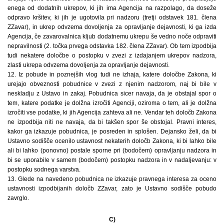
enega od dodatnih ukrepov, ki jih ima Agencija na razpolago, da doseže
odpravo kršitev, ki jih je ugotovila pri nadzoru (tretji odstavek 181. člena
ZZavar), in ukrep odvzema dovoljenja za opravljanje dejavnosti, ki ga izda
Agencija, če zavarovalnica kljub dodatnemu ukrepu še vedno noče odpraviti
nepravilnosti (2. točka prvega odstavka 182. člena ZZavar). Ob tem izpodbija
tudi nekatere določbe o postopku v zvezi z izdajanjem ukrepov nadzora,
zlasti ukrepa odvzema dovoljenja za opravljanje dejavnosti.
12. Iz pobude in poznejših vlog tudi ne izhaja, katere določbe Zakona, ki
urejajo obveznosti pobudnice v zvezi z njenim nadzorom, naj bi bile v
neskladju z Ustavo in zakaj. Pobudnica sicer navaja, da je obstajal spor o
tem, katere podatke je dolžna izročiti Agenciji, oziroma o tem, ali je dolžna
izročiti vse podatke, ki jih Agencija zahteva ali ne. Vendar teh določb Zakona
ne izpodbija niti ne navaja, da bi takšen spor še obstojal. Pravni interes,
kakor ga izkazuje pobudnica, je posreden in splošen. Dejansko želi, da bi
Ustavno sodišče ocenilo ustavnost nekaterih določb Zakona, ki bi lahko bile
ali bi lahko (ponovno) postale sporne pri (bodočem) opravljanju nadzora in
bi se uporabile v samem (bodočem) postopku nadzora in v nadaljevanju: v
postopku sodnega varstva.
13. Glede na navedeno pobudnica ne izkazuje pravnega interesa za oceno
ustavnosti izpodbijanih določb ZZavar, zato je Ustavno sodišče pobudo
zavrglo.
C)