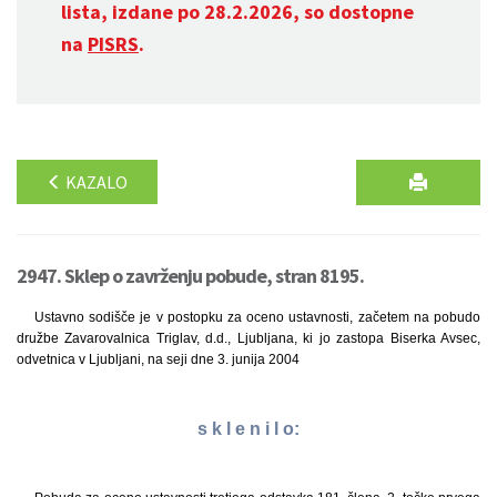
lista, izdane po 28.2.2026, so dostopne
na
PISRS
.
KAZALO
2947. Sklep o zavrženju pobude, stran 8195.
Ustavno sodišče je v postopku za oceno ustavnosti, začetem na pobudo
družbe Zavarovalnica Triglav, d.d., Ljubljana, ki jo zastopa Biserka Avsec,
odvetnica v Ljubljani, na seji dne 3. junija 2004
s k l e n i l o: