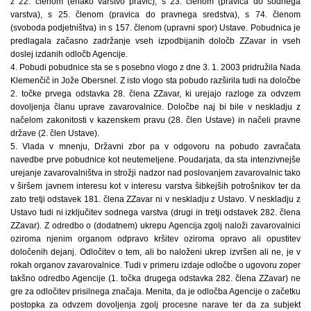
z 22. členom (enako varstvo pravic), s 23. členom (pravica do sodnega
varstva), s 25. členom (pravica do pravnega sredstva), s 74. členom
(svoboda podjetništva) in s 157. členom (upravni spor) Ustave. Pobudnica je
predlagala začasno zadržanje vseh izpodbijanih določb ZZavar in vseh
doslej izdanih odločb Agencije.
4. Pobudi pobudnice sta se s posebno vlogo z dne 3. 1. 2003 pridružila Nada
Klemenčič in Jože Obersnel. Z isto vlogo sta pobudo razširila tudi na določbe
2. točke prvega odstavka 28. člena ZZavar, ki urejajo razloge za odvzem
dovoljenja članu uprave zavarovalnice. Določbe naj bi bile v neskladju z
načelom zakonitosti v kazenskem pravu (28. člen Ustave) in načeli pravne
države (2. člen Ustave).
5. Vlada v mnenju, Državni zbor pa v odgovoru na pobudo zavračata
navedbe prve pobudnice kot neutemeljene. Poudarjata, da sta intenzivnejše
urejanje zavarovalništva in strožji nadzor nad poslovanjem zavarovalnic tako
v širšem javnem interesu kot v interesu varstva šibkejših potrošnikov ter da
zato tretji odstavek 181. člena ZZavar ni v neskladju z Ustavo. V neskladju z
Ustavo tudi ni izključitev sodnega varstva (drugi in tretji odstavek 282. člena
ZZavar). Z odredbo o (dodatnem) ukrepu Agencija zgolj naloži zavarovalnici
oziroma njenim organom odpravo kršitev oziroma opravo ali opustitev
določenih dejanj. Odločitev o tem, ali bo naloženi ukrep izvršen ali ne, je v
rokah organov zavarovalnice. Tudi v primeru izdaje odločbe o ugovoru zoper
takšno odredbo Agencije (1. točka drugega odstavka 282. člena ZZavar) ne
gre za odločitev prisilnega značaja. Menita, da je odločba Agencije o začetku
postopka za odvzem dovoljenja zgolj procesne narave ter da za subjekt