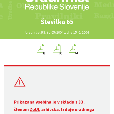
Številka 65
Uradni list RS, št. 65/2004 z dne 15. 6. 2004
Prikazana vsebina je v skladu s 33.
členom
ZoUL
arhivska. Izdaje uradnega