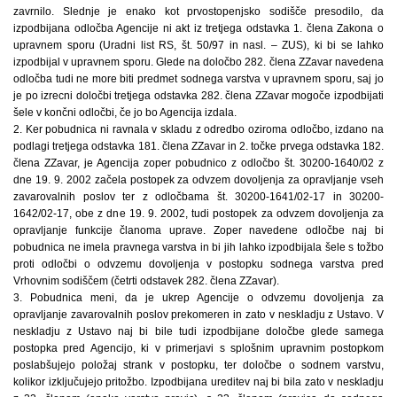
zavrnilo. Slednje je enako kot prvostopenjsko sodišče presodilo, da
izpodbijana odločba Agencije ni akt iz tretjega odstavka 1. člena Zakona o
upravnem sporu (Uradni list RS, št. 50/97 in nasl. – ZUS), ki bi se lahko
izpodbijal v upravnem sporu. Glede na določbo 282. člena ZZavar navedena
odločba tudi ne more biti predmet sodnega varstva v upravnem sporu, saj jo
je po izrecni določbi tretjega odstavka 282. člena ZZavar mogoče izpodbijati
šele v končni odločbi, če jo bo Agencija izdala.
2. Ker pobudnica ni ravnala v skladu z odredbo oziroma odločbo, izdano na
podlagi tretjega odstavka 181. člena ZZavar in 2. točke prvega odstavka 182.
člena ZZavar, je Agencija zoper pobudnico z odločbo št. 30200-1640/02 z
dne 19. 9. 2002 začela postopek za odvzem dovoljenja za opravljanje vseh
zavarovalnih poslov ter z odločbama št. 30200-1641/02-17 in 30200-
1642/02-17, obe z dne 19. 9. 2002, tudi postopek za odvzem dovoljenja za
opravljanje funkcije članoma uprave. Zoper navedene odločbe naj bi
pobudnica ne imela pravnega varstva in bi jih lahko izpodbijala šele s tožbo
proti odločbi o odvzemu dovoljenja v postopku sodnega varstva pred
Vrhovnim sodiščem (četrti odstavek 282. člena ZZavar).
3. Pobudnica meni, da je ukrep Agencije o odvzemu dovoljenja za
opravljanje zavarovalnih poslov prekomeren in zato v neskladju z Ustavo. V
neskladju z Ustavo naj bi bile tudi izpodbijane določbe glede samega
postopka pred Agencijo, ki v primerjavi s splošnim upravnim postopkom
poslabšujejo položaj strank v postopku, ter določbe o sodnem varstvu,
kolikor izključujejo pritožbo. Izpodbijana ureditev naj bi bila zato v neskladju