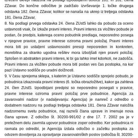
ZZavar. Do končne odločitve je zadržalo izvrševanje 1. točke drugega
odstavka 182. člena ZZavar, kolikor se nanaša na ukrep iz tretjega odstavka
181. člena ZZavar,
8. Na podlagi prvega odstavka 24. člena ZUstS lahko da pobudo za oceno
ustavnosti vsak, če izkaže pravni interes. Pravni interes za vložitev pobude je
podan, če predpis, katerega oceno pobudnik predlaga, neposredno posega
v njegove pravice, pravne interese oziroma pravni položaj. Pravni interes
mora biti po ustaljeni ustavnosodni presoji neposreden in konkreten,
morebitna za stranko ugodna rešitev mora izboljšati njen pravni položaj.
Splošen in abstrakten pravni interes, ki bi ga lahko imel kdorkoli, ne zadošča.
Pravni interes za vložitev pobude mora biti podan ves čas postopka, na kar
pazi Ustavno sodišče po uradni dolžnosti.
9. V času sprejema sklepa, s katerim je Ustavno sodišče sprejelo pobudo, je
pobudnica izkazovala pravni interes (6. točka obrazložitve), kakor ga zahteva
24. člen ZUstS. Izpodbijani predpisi so neposredno posegali v pravice,
pravne interese oziroma pravni položaj prve pobudnice. Agencija za
zavarovalni nadzor (v nadaljevanju: Agencija) je namreč z odredbo o
dodatnem nadzoru na podlagi tretjega odstavka 181. člena ZZavar naložila
nadzornemu svetu pobudnice, naj razreši člana uprave in imenuje nova
člana uprave. Z odločbo št. 30200-991/02 z dne 17. 7. 2002 pa je v
pretežnem delu zavrnila ugovor pobudnice zoper odredbo. Ker pobudnica ni
ravnala po odredbi, je Agencija izdala odločbo o začetku postopka za
odvzem dovoljenja za opravljanje zavarovalniških poslov (odločba št. 30200-