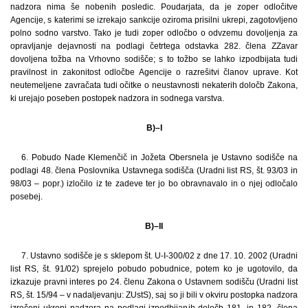
nadzora nima še nobenih posledic. Poudarjata, da je zoper odločitve
Agencije, s katerimi se izrekajo sankcije oziroma prisilni ukrepi, zagotovljeno
polno sodno varstvo. Tako je tudi zoper odločbo o odvzemu dovoljenja za
opravljanje dejavnosti na podlagi četrtega odstavka 282. člena ZZavar
dovoljena tožba na Vrhovno sodišče; s to tožbo se lahko izpodbijata tudi
pravilnost in zakonitost odločbe Agencije o razrešitvi članov uprave. Kot
neutemeljene zavračata tudi očitke o neustavnosti nekaterih določb Zakona,
ki urejajo poseben postopek nadzora in sodnega varstva.
B)–I
6. Pobudo Nade Klemenčič in Jožeta Obersnela je Ustavno sodišče na
podlagi 48. člena Poslovnika Ustavnega sodišča (Uradni list RS, št. 93/03 in
98/03 – popr.) izločilo iz te zadeve ter jo bo obravnavalo in o njej odločalo
posebej.
B)–II
7. Ustavno sodišče je s sklepom št. U-I-300/02 z dne 17. 10. 2002 (Uradni
list RS, št. 91/02) sprejelo pobudo pobudnice, potem ko je ugotovilo, da
izkazuje pravni interes po 24. členu Zakona o Ustavnem sodišču (Uradni list
RS, št. 15/94 – v nadaljevanju: ZUstS), saj so ji bili v okviru postopka nadzora
izrečeni ukrepi nadzora na podlagi izpodbijanih določb 181. in 182. člena