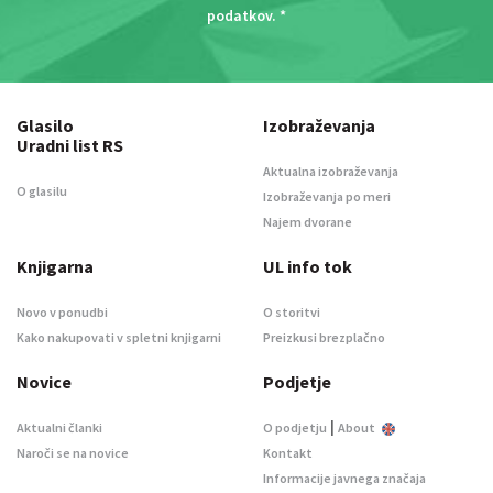
podatkov
. *
Glasilo
Izobraževanja
Uradni list RS
Aktualna izobraževanja
O glasilu
Izobraževanja po meri
Najem dvorane
Knjigarna
UL info tok
Novo v ponudbi
O storitvi
Kako nakupovati v spletni knjigarni
Preizkusi brezplačno
Novice
Podjetje
|
Aktualni članki
O podjetju
About
Naroči se na novice
Kontakt
Informacije javnega značaja