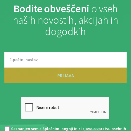
Bodite obveščeni
o vseh
naših novostih, akcijah in
dogodkih
PRIJAVA
Seznanjen sem s
Splošnimi pogoji
in z
Izjavo o varstvu osebnih