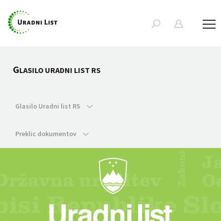
G
LASILO URADNI LIST RS
Glasilo Uradni list RS
Preklic dokumentov