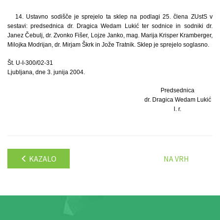
14. Ustavno sodišče je sprejelo ta sklep na podlagi 25. člena ZUstS v
sestavi: predsednica dr. Dragica Wedam Lukić ter sodnice in sodniki dr.
Janez Čebulj, dr. Zvonko Fišer, Lojze Janko, mag. Marija Krisper Kramberger,
Milojka Modrijan, dr. Mirjam Škrk in Jože Tratnik. Sklep je sprejelo soglasno.
Št. U-I-300/02-31
Ljubljana, dne 3. junija 2004.
Predsednica
dr. Dragica Wedam Lukić
l. r.
KAZALO
NA VRH