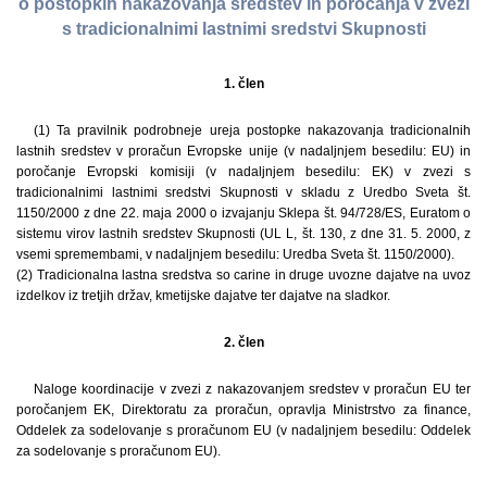
o postopkih nakazovanja sredstev in poročanja v zvezi
s tradicionalnimi lastnimi sredstvi Skupnosti
1. člen
(1) Ta pravilnik podrobneje ureja postopke nakazovanja tradicionalnih
lastnih sredstev v proračun Evropske unije (v nadaljnjem besedilu: EU) in
poročanje Evropski komisiji (v nadaljnjem besedilu: EK) v zvezi s
tradicionalnimi lastnimi sredstvi Skupnosti v skladu z Uredbo Sveta št.
1150/2000 z dne 22. maja 2000 o izvajanju Sklepa št. 94/728/ES, Euratom o
sistemu virov lastnih sredstev Skupnosti (UL L, št. 130, z dne 31. 5. 2000, z
vsemi spremembami, v nadaljnjem besedilu: Uredba Sveta št. 1150/2000).
(2) Tradicionalna lastna sredstva so carine in druge uvozne dajatve na uvoz
izdelkov iz tretjih držav, kmetijske dajatve ter dajatve na sladkor.
2. člen
Naloge koordinacije v zvezi z nakazovanjem sredstev v proračun EU ter
poročanjem EK, Direktoratu za proračun, opravlja Ministrstvo za finance,
Oddelek za sodelovanje s proračunom EU (v nadaljnjem besedilu: Oddelek
za sodelovanje s proračunom EU).