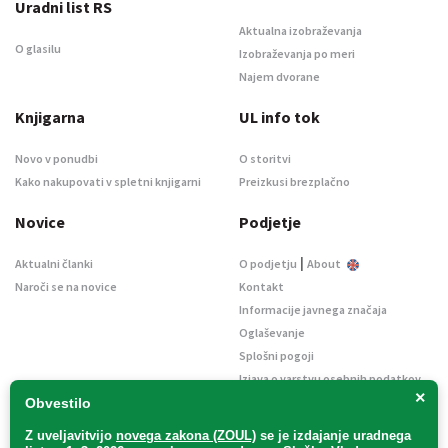
Uradni list RS
Aktualna izobraževanja
O glasilu
Izobraževanja po meri
Najem dvorane
Knjigarna
UL info tok
Novo v ponudbi
O storitvi
Kako nakupovati v spletni knjigarni
Preizkusi brezplačno
Novice
Podjetje
|
Aktualni članki
O podjetju
About
Naroči se na novice
Kontakt
Informacije javnega značaja
Oglaševanje
Splošni pogoji
Izjava o varstvu osebnih podatkov
×
E-dražbe
Obvestilo
Z uveljavitvijo
novega zakona (ZOUL)
se je
izdajanje uradnega