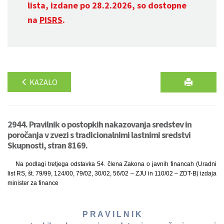
lista, izdane po 28.2.2026, so dostopne
na
PISRS
.
KAZALO
2944. Pravilnik o postopkih nakazovanja sredstev in
poročanja v zvezi s tradicionalnimi lastnimi sredstvi
Skupnosti, stran 8169.
Na podlagi tretjega odstavka 54. člena Zakona o javnih financah (Uradni
list RS, št. 79/99, 124/00, 79/02, 30/02, 56/02 – ZJU in 110/02 – ZDT-B) izdaja
minister za finance
P R A V I L N I K