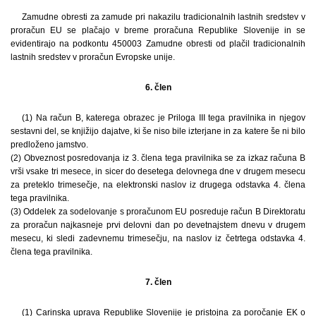
Zamudne obresti za zamude pri nakazilu tradicionalnih lastnih sredstev v
proračun EU se plačajo v breme proračuna Republike Slovenije in se
evidentirajo na podkontu 450003 Zamudne obresti od plačil tradicionalnih
lastnih sredstev v proračun Evropske unije.
6. člen
(1) Na račun B, katerega obrazec je Priloga III tega pravilnika in njegov
sestavni del, se knjižijo dajatve, ki še niso bile izterjane in za katere še ni bilo
predloženo jamstvo.
(2) Obveznost posredovanja iz 3. člena tega pravilnika se za izkaz računa B
vrši vsake tri mesece, in sicer do desetega delovnega dne v drugem mesecu
za preteklo trimesečje, na elektronski naslov iz drugega odstavka 4. člena
tega pravilnika.
(3) Oddelek za sodelovanje s proračunom EU posreduje račun B Direktoratu
za proračun najkasneje prvi delovni dan po devetnajstem dnevu v drugem
mesecu, ki sledi zadevnemu trimesečju, na naslov iz četrtega odstavka 4.
člena tega pravilnika.
7. člen
(1) Carinska uprava Republike Slovenije je pristojna za poročanje EK o