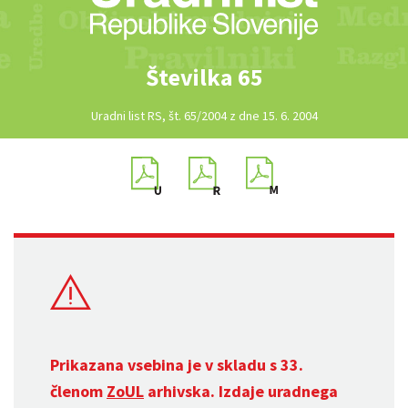
Številka 65
Uradni list RS, št. 65/2004 z dne 15. 6. 2004
Prikazana vsebina je v skladu s 33.
členom
ZoUL
arhivska. Izdaje uradnega