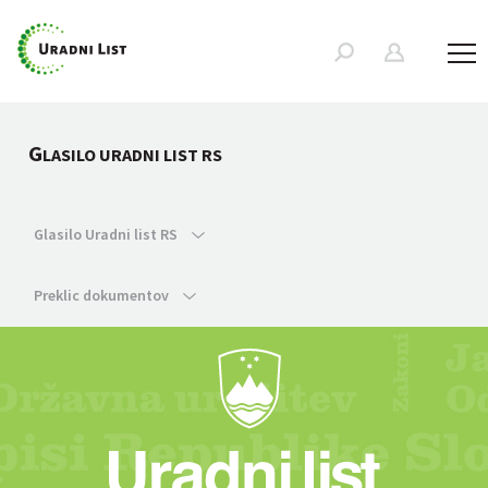
G
LASILO URADNI LIST RS
Glasilo Uradni list RS
Preklic dokumentov