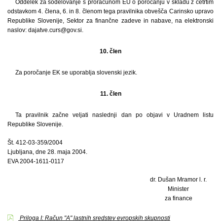
Oddelek za sodelovanje s proračunom EU o poročanju v skladu z četrtim
odstavkom 4. člena, 6. in 8. členom tega pravilnika obvešča Carinsko upravo
Republike Slovenije, Sektor za finančne zadeve in nabave, na elektronski
naslov: dajatve.curs@gov.si.
10. člen
Za poročanje EK se uporablja slovenski jezik.
11. člen
Ta pravilnik začne veljati naslednji dan po objavi v Uradnem listu
Republike Slovenije.
Št. 412-03-359/2004
Ljubljana, dne 28. maja 2004.
EVA 2004-1611-0117
dr. Dušan Mramor l. r.
Minister
za finance
Priloga I: Račun "A" lastnih sredstev evropskih skupnosti