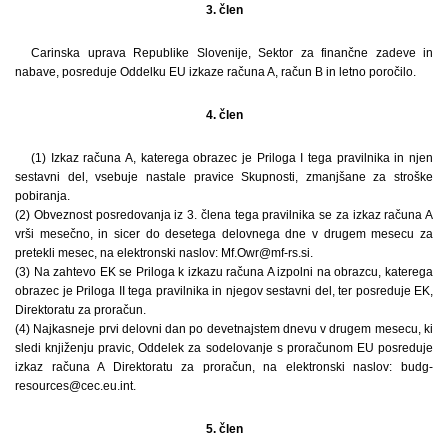
3. člen
Carinska uprava Republike Slovenije, Sektor za finančne zadeve in
nabave, posreduje Oddelku EU izkaze računa A, račun B in letno poročilo.
4. člen
(1) Izkaz računa A, katerega obrazec je Priloga I tega pravilnika in njen
sestavni del, vsebuje nastale pravice Skupnosti, zmanjšane za stroške
pobiranja.
(2) Obveznost posredovanja iz 3. člena tega pravilnika se za izkaz računa A
vrši mesečno, in sicer do desetega delovnega dne v drugem mesecu za
pretekli mesec, na elektronski naslov: Mf.Owr@mf-rs.si.
(3) Na zahtevo EK se Priloga k izkazu računa A izpolni na obrazcu, katerega
obrazec je Priloga II tega pravilnika in njegov sestavni del, ter posreduje EK,
Direktoratu za proračun.
(4) Najkasneje prvi delovni dan po devetnajstem dnevu v drugem mesecu, ki
sledi knjiženju pravic, Oddelek za sodelovanje s proračunom EU posreduje
izkaz računa A Direktoratu za proračun, na elektronski naslov: budg-
resources@cec.eu.int.
5. člen