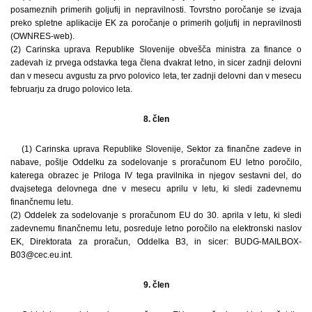
posameznih primerih goljufij in nepravilnosti. Tovrstno poročanje se izvaja
preko spletne aplikacije EK za poročanje o primerih goljufij in nepravilnosti
(OWNRES-web).
(2) Carinska uprava Republike Slovenije obvešča ministra za finance o
zadevah iz prvega odstavka tega člena dvakrat letno, in sicer zadnji delovni
dan v mesecu avgustu za prvo polovico leta, ter zadnji delovni dan v mesecu
februarju za drugo polovico leta.
8. člen
(1) Carinska uprava Republike Slovenije, Sektor za finančne zadeve in
nabave, pošlje Oddelku za sodelovanje s proračunom EU letno poročilo,
katerega obrazec je Priloga IV tega pravilnika in njegov sestavni del, do
dvajsetega delovnega dne v mesecu aprilu v letu, ki sledi zadevnemu
finančnemu letu.
(2) Oddelek za sodelovanje s proračunom EU do 30. aprila v letu, ki sledi
zadevnemu finančnemu letu, posreduje letno poročilo na elektronski naslov
EK, Direktorata za proračun, Oddelka B3, in sicer: BUDG-MAILBOX-
B03@cec.eu.int.
9. člen