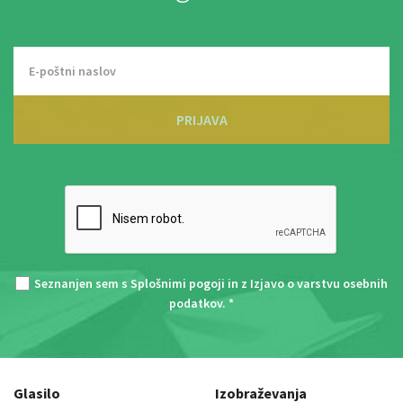
PRIJAVA
Seznanjen sem s
Splošnimi pogoji
in z
Izjavo o varstvu osebnih
podatkov
. *
Glasilo
Izobraževanja