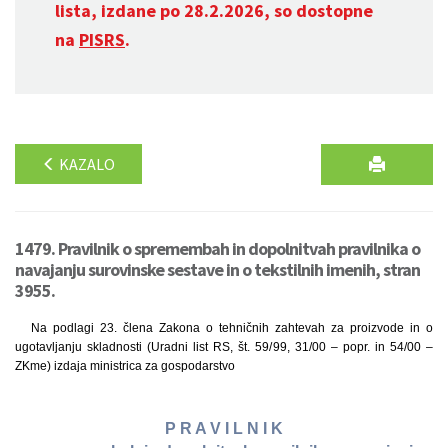
lista, izdane po 28.2.2026, so dostopne
na
PISRS
.
KAZALO
1479. Pravilnik o spremembah in dopolnitvah pravilnika o
navajanju surovinske sestave in o tekstilnih imenih, stran
3955.
Na podlagi 23. člena Zakona o tehničnih zahtevah za proizvode in o
ugotavljanju skladnosti (Uradni list RS, št. 59/99, 31/00 – popr. in 54/00 –
ZKme) izdaja ministrica za gospodarstvo
P R A V I L N I K