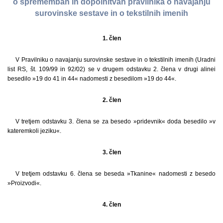
o spremembah in dopolnitvah pravilnika o navajanju
surovinske sestave in o tekstilnih imenih
1. člen
V Pravilniku o navajanju surovinske sestave in o tekstilnih imenih (Uradni
list RS, št. 109/99 in 92/02) se v drugem odstavku 2. člena v drugi alinei
besedilo »19 do 41 in 44« nadomesti z besedilom »19 do 44«.
2. člen
V tretjem odstavku 3. člena se za besedo »pridevnik« doda besedilo »v
kateremkoli jeziku«.
3. člen
V tretjem odstavku 6. člena se beseda »Tkanine« nadomesti z besedo
»Proizvodi«.
4. člen