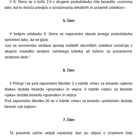
V 8. členu se v točki 2.b v drugem pododstavku črta besedilo »oziroma
tako, kot to določa predpis o označevanju tekstilnih in usnjenih izdelkov«.
5. člen
V tretjem odstavku 9. člena se napovedni stavek prvega pododstavka
spremeni tako, da se glasi:
»(a) se surovinska sestava spodaj naštetih stezniških izdelkov označuje s
skupno navedbo sestave celotnega izdelka ali ločeno za posamezne
sestavne dele:”
6. člen
V Prilogi I se pod zaporedno številko 2 v rubriki »ime« za besedo »jakova
dlaka« dodata beseda »gvanako« in vejica. V rubriki »opis« za besedo
»jaka« dodata beseda »gvanako« in vejica.
Pod zaporedno številko 30 se v rubriki »ime« za besedo »poliamid« dodata
besedi »ali najlon«.
7. člen
Ta pravilnik začne veljati naslednji dan po objavi v Uradnem listu