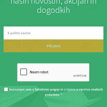
naših novostih, akcijah in
dogodkih
PRIJAVA
Seznanjen sem s
Splošnimi pogoji
in z
Izjavo o varstvu osebnih
podatkov
. *