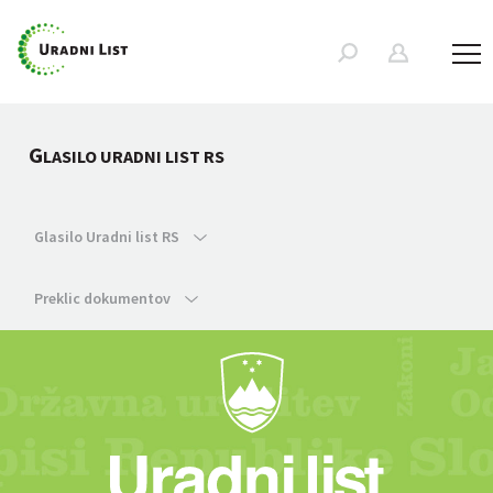
G
LASILO URADNI LIST RS
Glasilo Uradni list RS
Preklic dokumentov