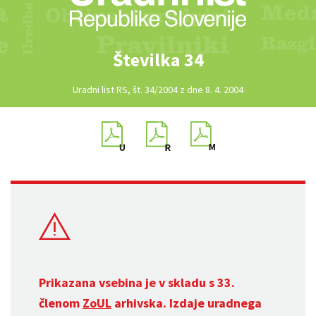
Številka 34
Uradni list RS, št. 34/2004 z dne 8. 4. 2004
Prikazana vsebina je v skladu s 33.
členom
ZoUL
arhivska. Izdaje uradnega