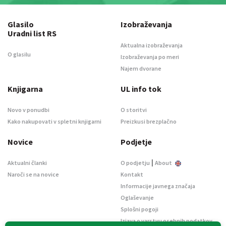
Glasilo
Izobraževanja
Uradni list RS
Aktualna izobraževanja
O glasilu
Izobraževanja po meri
Najem dvorane
Knjigarna
UL info tok
Novo v ponudbi
O storitvi
Kako nakupovati v spletni knjigarni
Preizkusi brezplačno
Novice
Podjetje
|
Aktualni članki
O podjetju
About
Naroči se na novice
Kontakt
Informacije javnega značaja
Oglaševanje
Splošni pogoji
Izjava o varstvu osebnih podatkov