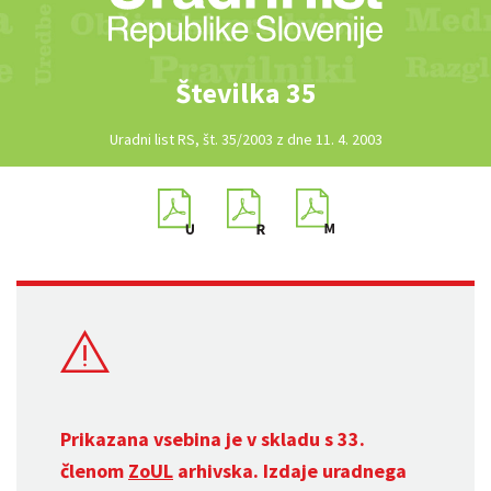
Številka 35
Uradni list RS, št. 35/2003 z dne 11. 4. 2003
Prikazana vsebina je v skladu s 33.
členom
ZoUL
arhivska. Izdaje uradnega