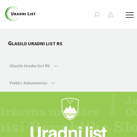
G
LASILO URADNI LIST RS
Glasilo Uradni list RS
Preklic dokumentov