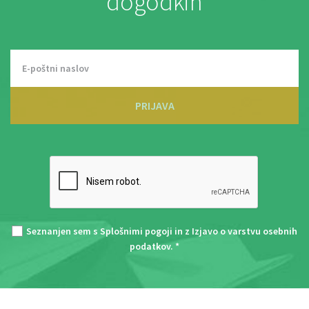
dogodkih
PRIJAVA
Seznanjen sem s
Splošnimi pogoji
in z
Izjavo o varstvu osebnih
podatkov
. *