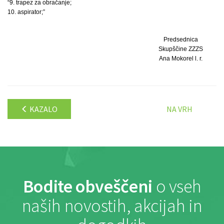
“9. trapez za obračanje;
10. aspirator;”
Predsednica
Skupščine ZZZS
Ana Mokorel l. r.
KAZALO
NA VRH
Bodite obveščeni
o vseh
naših novostih, akcijah in