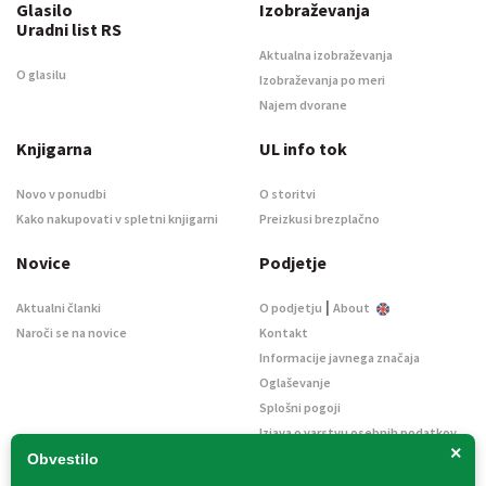
Glasilo
Izobraževanja
Uradni list RS
Aktualna izobraževanja
O glasilu
Izobraževanja po meri
Najem dvorane
Knjigarna
UL info tok
Novo v ponudbi
O storitvi
Kako nakupovati v spletni knjigarni
Preizkusi brezplačno
Novice
Podjetje
|
Aktualni članki
O podjetju
About
Naroči se na novice
Kontakt
Informacije javnega značaja
Oglaševanje
Splošni pogoji
Izjava o varstvu osebnih podatkov
×
E-dražbe
Obvestilo