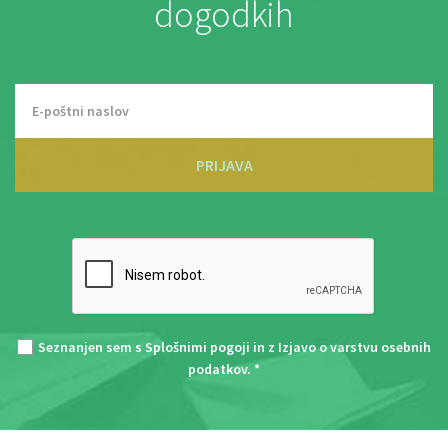
dogodkih
PRIJAVA
Seznanjen sem s
Splošnimi pogoji
in z
Izjavo o varstvu osebnih
podatkov
. *