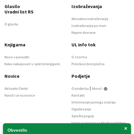
Glasilo
Izobraževanja
Uradni list RS
Aktualna izobraževanja
O glasilu
Izobraževanja po meri
Najem dvorane
Knjigarna
UL info tok
Novo v ponudbi
O storitvi
Kako nakupovati v spletni knjigarni
Preizkusi brezplačno
Novice
Podjetje
|
Aktualni članki
O podjetju
About
Naroči se na novice
Kontakt
Informacije javnega značaja
Oglaševanje
Splošni pogoji
Izjava o varstvu osebnih podatkov
×
E-dražbe
Obvestilo