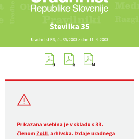
Številka 35
Uradni list RS, št. 35/2003 z dne 11. 4. 2003
Prikazana vsebina je v skladu s 33.
členom
ZoUL
arhivska. Izdaje uradnega