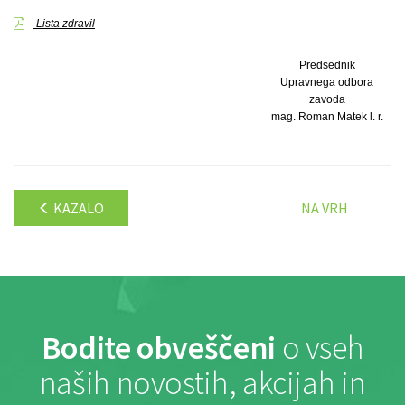
Lista zdravil
Predsednik
Upravnega odbora
zavoda
mag. Roman Matek l. r.
KAZALO
NA VRH
Bodite obveščeni
o vseh
naših novostih, akcijah in