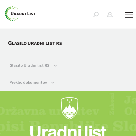
G
LASILO URADNI LIST RS
Glasilo Uradni list RS
Preklic dokumentov