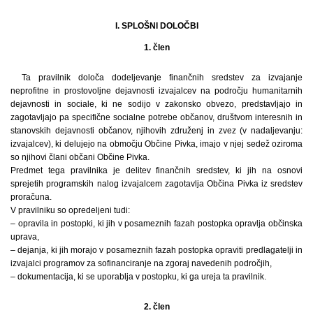
I. SPLOŠNI DOLOČBI
1. člen
Ta pravilnik določa dodeljevanje finančnih sredstev za izvajanje
neprofitne in prostovoljne dejavnosti izvajalcev na področju humanitarnih
dejavnosti in sociale, ki ne sodijo v zakonsko obvezo, predstavljajo in
zagotavljajo pa specifične socialne potrebe občanov, društvom interesnih in
stanovskih dejavnosti občanov, njihovih združenj in zvez (v nadaljevanju:
izvajalcev), ki delujejo na območju Občine Pivka, imajo v njej sedež oziroma
so njihovi člani občani Občine Pivka.
Predmet tega pravilnika je delitev finančnih sredstev, ki jih na osnovi
sprejetih programskih nalog izvajalcem zagotavlja Občina Pivka iz sredstev
proračuna.
V pravilniku so opredeljeni tudi:
– opravila in postopki, ki jih v posameznih fazah postopka opravlja občinska
uprava,
– dejanja, ki jih morajo v posameznih fazah postopka opraviti predlagatelji in
izvajalci programov za sofinanciranje na zgoraj navedenih področjih,
– dokumentacija, ki se uporablja v postopku, ki ga ureja ta pravilnik.
2. člen