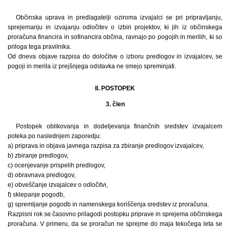
Občinska uprava in predlagatelji oziroma izvajalci se pri pripravljanju,
sprejemanju in izvajanju odločitev o izbiri projektov, ki jih iz občinskega
proračuna financira in sofinancira občina, ravnajo po pogojih in merilih, ki so
priloga tega pravilnika.
Od dneva objave razpisa do določitve o izboru predlogov in izvajalcev, se
pogoji in merila iz prejšnjega odstavka ne smejo spreminjati.
II. POSTOPEK
3. člen
Postopek oblikovanja in dodeljevanja finančnih sredstev izvajalcem
poteka po naslednjem zaporedju:
a) priprava in objava javnega razpisa za zbiranje predlogov izvajalcev,
b) zbiranje predlogov,
c) ocenjevanje prispelih predlogov,
d) obravnava predlogov,
e) obveščanje izvajalcev o odločitvi,
f) sklepanje pogodb,
g) spremljanje pogodb in namenskega koriščenja sredstev iz proračuna.
Razpisni rok se časovno prilagodi postopku priprave in sprejema občinskega
proračuna. V primeru, da se proračun ne sprejme do maja tekočega leta se