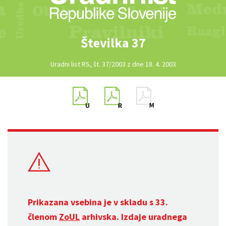
Številka 37
Uradni list RS, št. 37/2003 z dne 18. 4. 2003
Prikazana vsebina je v skladu s 33.
členom
ZoUL
arhivska. Izdaje uradnega