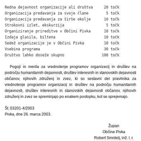
Redna dejavnost organizacije ali društva     20 točk

Organizacija predavanja za svoje člane        5 točk

Organizacija predavanja za širše okolje      10 točk

Strokovni izlet, ekskurzija                   5 točk

Organiziranje prireditve v Občini Pivka      10 točk

Izdaja glasila, biltena                      10 točk

Sedež organizacije je v Občini Pivka         10 točk

Vsebina programa                             30 točk

Društvo lahko doseže skupno                 100 točk
Pogoji in merila za vrednotenje programov organizacij in društev na
področju humanitarnih dejavnosti, društev interesnih in stanovskih dejavnosti
občanov, njihovih združenj in zvez, ki so sestavni del pravilnika za
vrednotenje programov organizacij in društev na področju humanitarnih
dejavnosti, društev interesnih in stanovskih dejavnosti občanov, njihovih
združenj in zvez se spreminjajo po enakem postopku, kot se sprejemajo.
Št. 03201-4/2003
Pivka, dne 26. marca 2003.
Župan
Občine Pivka
Robert Smrdelj, inž. l. r.