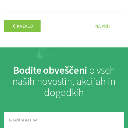
KAZALO
NA VRH
Bodite obveščeni
o vseh
naših novostih, akcijah in
dogodkih