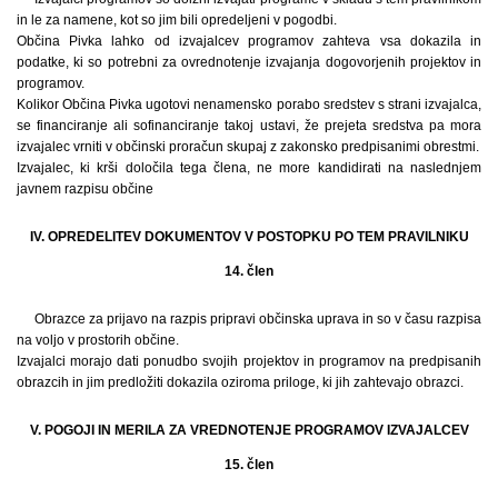
in le za namene, kot so jim bili opredeljeni v pogodbi.
Občina Pivka lahko od izvajalcev programov zahteva vsa dokazila in
podatke, ki so potrebni za ovrednotenje izvajanja dogovorjenih projektov in
programov.
Kolikor Občina Pivka ugotovi nenamensko porabo sredstev s strani izvajalca,
se financiranje ali sofinanciranje takoj ustavi, že prejeta sredstva pa mora
izvajalec vrniti v občinski proračun skupaj z zakonsko predpisanimi obrestmi.
Izvajalec, ki krši določila tega člena, ne more kandidirati na naslednjem
javnem razpisu občine
IV. OPREDELITEV DOKUMENTOV V POSTOPKU PO TEM PRAVILNIKU
14. člen
Obrazce za prijavo na razpis pripravi občinska uprava in so v času razpisa
na voljo v prostorih občine.
Izvajalci morajo dati ponudbo svojih projektov in programov na predpisanih
obrazcih in jim predložiti dokazila oziroma priloge, ki jih zahtevajo obrazci.
V. POGOJI IN MERILA ZA VREDNOTENJE PROGRAMOV IZVAJALCEV
15. člen