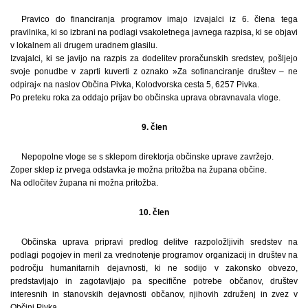
Pravico do financiranja programov imajo izvajalci iz 6. člena tega
pravilnika, ki so izbrani na podlagi vsakoletnega javnega razpisa, ki se objavi
v lokalnem ali drugem uradnem glasilu.
Izvajalci, ki se javijo na razpis za dodelitev proračunskih sredstev, pošljejo
svoje ponudbe v zaprti kuverti z oznako »Za sofinanciranje društev – ne
odpiraj« na naslov Občina Pivka, Kolodvorska cesta 5, 6257 Pivka.
Po preteku roka za oddajo prijav bo občinska uprava obravnavala vloge.
9. člen
Nepopolne vloge se s sklepom direktorja občinske uprave zavržejo.
Zoper sklep iz prvega odstavka je možna pritožba na župana občine.
Na odločitev župana ni možna pritožba.
10. člen
Občinska uprava pripravi predlog delitve razpoložljivih sredstev na
podlagi pogojev in meril za vrednotenje programov organizacij in društev na
področju humanitarnih dejavnosti, ki ne sodijo v zakonsko obvezo,
predstavljajo in zagotavljajo pa specifične potrebe občanov, društev
interesnih in stanovskih dejavnosti občanov, njihovih združenj in zvez v
Občini Pivka.