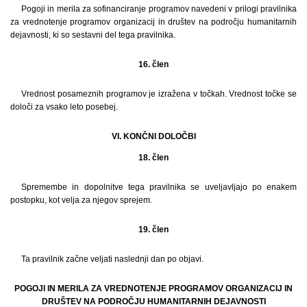
Pogoji in merila za sofinanciranje programov navedeni v prilogi pravilnika
za vrednotenje programov organizacij in društev na področju humanitarnih
dejavnosti, ki so sestavni del tega pravilnika.
16. člen
Vrednost posameznih programov je izražena v točkah. Vrednost točke se
določi za vsako leto posebej.
VI. KONČNI DOLOČBI
18. člen
Spremembe in dopolnitve tega pravilnika se uveljavljajo po enakem
postopku, kot velja za njegov sprejem.
19. člen
Ta pravilnik začne veljati naslednji dan po objavi.
POGOJI IN MERILA ZA VREDNOTENJE PROGRAMOV ORGANIZACIJ IN
DRUŠTEV NA PODROČJU HUMANITARNIH DEJAVNOSTI