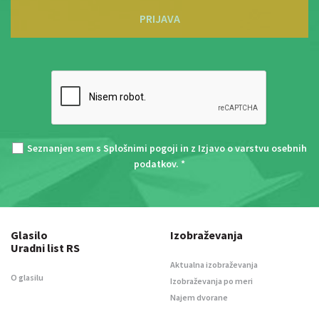
PRIJAVA
Seznanjen sem s
Splošnimi pogoji
in z
Izjavo o varstvu osebnih
podatkov
. *
Glasilo
Izobraževanja
Uradni list RS
Aktualna izobraževanja
O glasilu
Izobraževanja po meri
Najem dvorane