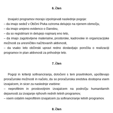
6. člen
Izvajalci programov morajo izpolnjevati naslednje pogoje:
– da imajo sedež v Občini Pivka oziroma delujejo na njenem območju,
– da imajo urejeno evidenco o članstvu,
– da so registrirani in delujejo najmanj eno leto,
– da imajo zagotovljene materialne, prostorske, kadrovske in organizacijske
možnosti za uresničitev načrtovanih aktivnosti,
– da vsako leto občinski upravi redno dostavljajo poročila o realizaciji
programov in plan aktivnosti za prihodnje leto.
7. člen
Pogoji in kriteriji sofinanciranja, določeni s tem pravilnikom, upoštevajo
proračunske možnosti in načelo, da so proračunska sredstva dostopna vsem
izvajalcem, in sicer za naslednje vsebine:
– neprofitnim in prostovoljnim izvajalcem na področju humanitarnih
dejavnosti za izvajanje njihovih rednih letnih programov,
– vsem ostalim neprofitnim izvajalcem za sofinanciranje letnih programov.
8. člen