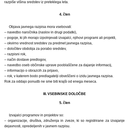
razpiše višina sredstev iz preteklega leta.
4. člen
Objava javnega razpisa mora vsebovati:
– navedbo naročnika (naslov in drugi podatki),
– pogoje, ki jih morajo izpolnjevati izvajalci, njihovi programi ali projekti,
– okvirno vrednost sredstev za predmet javnega razpisa,
– določitev obdobja za porabo sredstev,
– razpisni rok,
– način dostave predlogov,
– navedbo oseb občinske uprave pooblaščene za dajanje informacij,
– informacijo o obrazcih za prijavo,
– rok, v katerem bodo predlagatelji obveščeni o izidu javnega razpisa.
Rok za oddajo ponudb ne sme biti krajši od enega meseca.
III. VSEBINSKE DOLOČBE
5. člen
Izvajalci programov in projektov so:
– organizacije, društva, združenja in zveze, ki so registrirane za izvajanje
dejavnosti, opredeljenih v javnem razpisu.