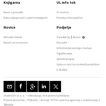
Knjigarna
UL info tok
Novo v ponudbi
O storitvi
Kako nakupovati v spletni knjigarni
Preizkusi brezplačno
Novice
Podjetje
|
Aktualni članki
O podjetju
About
Naroči se na novice
Kontakt
Informacije javnega značaja
Oglaševanje
Splošni pogoji
Izjava o varstvu osebnih podatkov
E-dražbe
Uradni list d. o. o. – v likvidaciji / Vse pravice pridržane.
Pravna obvestila
/
Piškotki
/ Avtorji:
TriTim spletna agencija
v sodelovanju z
2Mobile