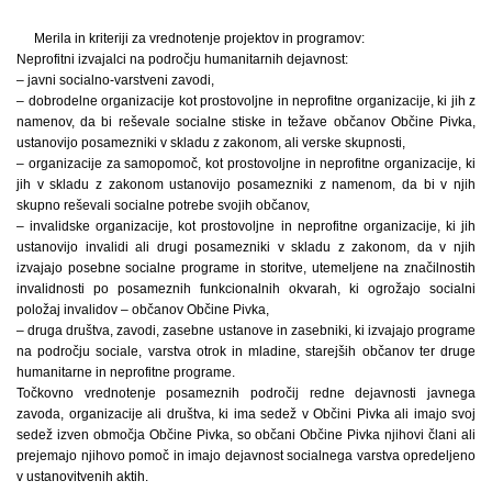
Merila in kriteriji za vrednotenje projektov in programov:
Neprofitni izvajalci na področju humanitarnih dejavnost:
– javni socialno-varstveni zavodi,
– dobrodelne organizacije kot prostovoljne in neprofitne organizacije, ki jih z
namenov, da bi reševale socialne stiske in težave občanov Občine Pivka,
ustanovijo posamezniki v skladu z zakonom, ali verske skupnosti,
– organizacije za samopomoč, kot prostovoljne in neprofitne organizacije, ki
jih v skladu z zakonom ustanovijo posamezniki z namenom, da bi v njih
skupno reševali socialne potrebe svojih občanov,
– invalidske organizacije, kot prostovoljne in neprofitne organizacije, ki jih
ustanovijo invalidi ali drugi posamezniki v skladu z zakonom, da v njih
izvajajo posebne socialne programe in storitve, utemeljene na značilnostih
invalidnosti po posameznih funkcionalnih okvarah, ki ogrožajo socialni
položaj invalidov – občanov Občine Pivka,
– druga društva, zavodi, zasebne ustanove in zasebniki, ki izvajajo programe
na področju sociale, varstva otrok in mladine, starejših občanov ter druge
humanitarne in neprofitne programe.
Točkovno vrednotenje posameznih področij redne dejavnosti javnega
zavoda, organizacije ali društva, ki ima sedež v Občini Pivka ali imajo svoj
sedež izven območja Občine Pivka, so občani Občine Pivka njihovi člani ali
prejemajo njihovo pomoč in imajo dejavnost socialnega varstva opredeljeno
v ustanovitvenih aktih.