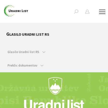
G
LASILO URADNI LIST RS
Glasilo Uradni list RS
Preklic dokumentov