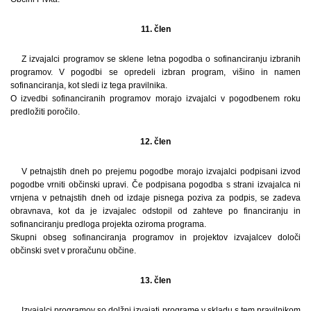
11. člen
Z izvajalci programov se sklene letna pogodba o sofinanciranju izbranih
programov. V pogodbi se opredeli izbran program, višino in namen
sofinanciranja, kot sledi iz tega pravilnika.
O izvedbi sofinanciranih programov morajo izvajalci v pogodbenem roku
predložiti poročilo.
12. člen
V petnajstih dneh po prejemu pogodbe morajo izvajalci podpisani izvod
pogodbe vrniti občinski upravi. Če podpisana pogodba s strani izvajalca ni
vrnjena v petnajstih dneh od izdaje pisnega poziva za podpis, se zadeva
obravnava, kot da je izvajalec odstopil od zahteve po financiranju in
sofinanciranju predloga projekta oziroma programa.
Skupni obseg sofinanciranja programov in projektov izvajalcev določi
občinski svet v proračunu občine.
13. člen
Izvajalci programov so dolžni izvajati programe v skladu s tem pravilnikom