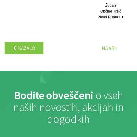
Župan
Občine Tržič
Pavel Rupar l. r.
KAZALO
NA VRH
Bodite obveščeni
o vseh
naših novostih, akcijah in
dogodkih