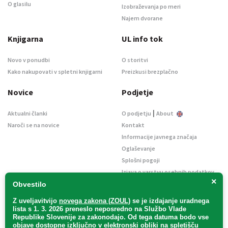
O glasilu
Izobraževanja po meri
Najem dvorane
Knjigarna
UL info tok
Novo v ponudbi
O storitvi
Kako nakupovati v spletni knjigarni
Preizkusi brezplačno
Novice
Podjetje
|
Aktualni članki
O podjetju
About
Naroči se na novice
Kontakt
Informacije javnega značaja
Oglaševanje
Splošni pogoji
Izjava o varstvu osebnih podatkov
×
E-dražbe
Obvestilo
Z uveljavitvijo
novega zakona (ZOUL)
se je
izdajanje uradnega
lista s 1. 3. 2026 preneslo
neposredno
na Službo Vlade
Republike Slovenije za zakonodajo
. Od tega datuma bodo vse
objave dostopne izključno v elektronski obliki na spletišču