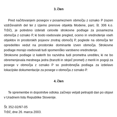
3. člen
Pred načrtovanjem posegov v posameznem območju z oznako P (razen
vzdrževalnih del ter z izjemo prenove objekta Modene, parc. št. 306 k.o.
Tržič), je potrebno izdelati celovite strokovne podlage za posamezna
območja z oznako P, ki bodo vsebovale pregled, oceno in vrednotenje vseh
objektov in prostorskih pojavov znotraj območij P, poglede na območja ter
opredelitev vedut na prostorske dominante izven območja. Strokovne
podlage morajo vsebovati tudi spomeniško varstveno vrednotenje.
Strokovne podlage iz katerih bo razvidna tudi prometna ureditev, ki ne bo
obremenjevala mestnega jedra (tranziti in stoječ promet) z merili in pogoji za
posege v območja z oznako P so podrobnejša podlaga za izdelavo
lokacijske dokumentacije za posege v območja z oznako P.
4. člen
Te spremembe in dopolnitve odloka začnejo veljati petnajsti dan po objavi
v Uradnem listu Republike Slovenije.
Št. 352-02/97-05
Tržič, dne 26. marca 2003.