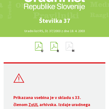
Številka 37
Uradni list RS, št. 37/2003 z dne 18. 4. 2003
Prikazana vsebina je v skladu s 33.
členom
ZoUL
arhivska. Izdaje uradnega