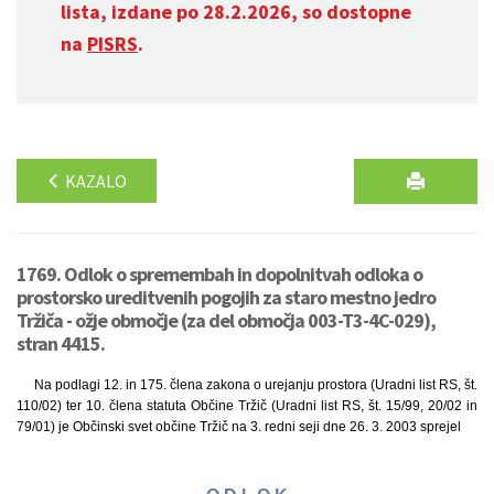
lista, izdane po 28.2.2026, so dostopne
na
PISRS
.
KAZALO
1769. Odlok o spremembah in dopolnitvah odloka o
prostorsko ureditvenih pogojih za staro mestno jedro
Tržiča - ožje območje (za del območja 003-T3-4C-029),
stran 4415.
Na podlagi 12. in 175. člena zakona o urejanju prostora (Uradni list RS, št.
110/02) ter 10. člena statuta Občine Tržič (Uradni list RS, št. 15/99, 20/02 in
79/01) je Občinski svet občine Tržič na 3. redni seji dne 26. 3. 2003 sprejel