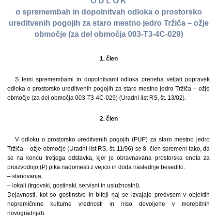
O D L O K
o spremembah in dopolnitvah odloka o prostorsko
ureditvenih pogojih za staro mestno jedro Tržiča – ožje
območje (za del območja 003-T3-4C-029)
1. člen
S temi spremembami in dopolnitvami odloka preneha veljati popravek
odloka o prostorsko ureditvenih pogojih za staro mestno jedro Tržiča – ožje
območje (za del območja 003-T3-4C-029) (Uradni list RS, št. 13/02).
2. člen
V odloku o prostorsko ureditvenih pogojih (PUP) za staro mestno jedro
Tržiča – ožje območje (Uradni list RS, št. 11/96) se 8. člen spremeni tako, da
se na koncu tretjega odstavka, kjer je obravnavana prostorska enota za
proizvodnjo (P) pika nadomesti z vejico in doda naslednje besedilo:
– stanovanja,
– lokali (trgovski, gostinski, servisni in uslužnostni).
Dejavnosti, kot so gostinstvo in bifeji naj se izvajajo predvsem v objektih
nepremičnine kulturne vrednosti in niso dovoljene v morebitnih
novogradnjah.