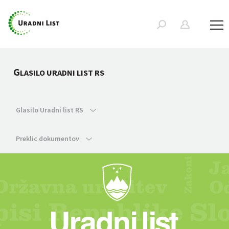
G
LASILO URADNI LIST RS
Glasilo Uradni list RS
Preklic dokumentov