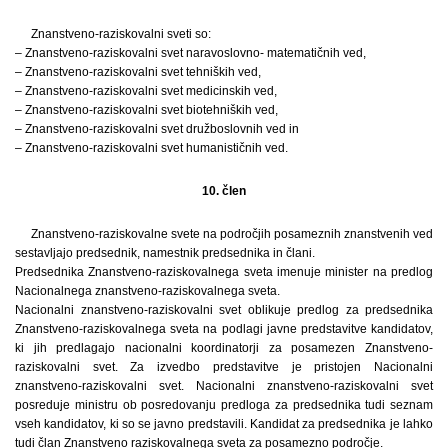
Znanstveno-raziskovalni sveti so:
– Znanstveno-raziskovalni svet naravoslovno- matematičnih ved,
– Znanstveno-raziskovalni svet tehniških ved,
– Znanstveno-raziskovalni svet medicinskih ved,
– Znanstveno-raziskovalni svet biotehniških ved,
– Znanstveno-raziskovalni svet družboslovnih ved in
– Znanstveno-raziskovalni svet humanističnih ved.
10. člen
Znanstveno-raziskovalne svete na področjih posameznih znanstvenih ved
sestavljajo predsednik, namestnik predsednika in člani.
Predsednika Znanstveno-raziskovalnega sveta imenuje minister na predlog
Nacionalnega znanstveno-raziskovalnega sveta.
Nacionalni znanstveno-raziskovalni svet oblikuje predlog za predsednika
Znanstveno-raziskovalnega sveta na podlagi javne predstavitve kandidatov,
ki jih predlagajo nacionalni koordinatorji za posamezen Znanstveno-
raziskovalni svet. Za izvedbo predstavitve je pristojen Nacionalni
znanstveno-raziskovalni svet. Nacionalni znanstveno-raziskovalni svet
posreduje ministru ob posredovanju predloga za predsednika tudi seznam
vseh kandidatov, ki so se javno predstavili. Kandidat za predsednika je lahko
tudi član Znanstveno raziskovalnega sveta za posamezno področje.