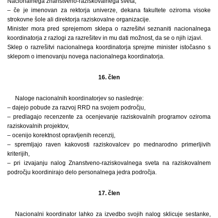
Nacionalnega znanstveno-raziskovalnega sveta,
– če je imenovan za rektorja univerze, dekana fakultete oziroma visoke
strokovne šole ali direktorja raziskovalne organizacije.
Minister mora pred sprejemom sklepa o razrešitvi seznaniti nacionalnega
koordinatorja z razlogi za razrešitev in mu dati možnost, da se o njih izjavi.
Sklep o razrešitvi nacionalnega koordinatorja sprejme minister istočasno s
sklepom o imenovanju novega nacionalnega koordinatorja.
16. člen
Naloge nacionalnih koordinatorjev so naslednje:
– dajejo pobude za razvoj RRD na svojem področju,
– predlagajo recenzente za ocenjevanje raziskovalnih programov oziroma
raziskovalnih projektov,
– ocenijo korektnost opravljenih recenzij,
– spremljajo raven kakovosti raziskovalcev po mednarodno primerljivih
kriterijih,
– pri izvajanju nalog Znanstveno-raziskovalnega sveta na raziskovalnem
področju koordinirajo delo personalnega jedra področja.
17. člen
Nacionalni koordinator lahko za izvedbo svojih nalog sklicuje sestanke,