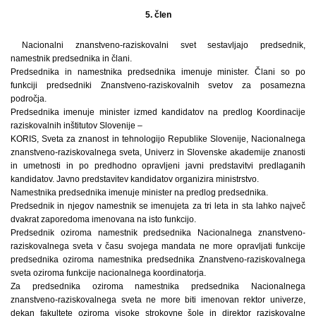
5. člen
Nacionalni znanstveno-raziskovalni svet sestavljajo predsednik,
namestnik predsednika in člani.
Predsednika in namestnika predsednika imenuje minister. Člani so po
funkciji predsedniki Znanstveno-raziskovalnih svetov za posamezna
področja.
Predsednika imenuje minister izmed kandidatov na predlog Koordinacije
raziskovalnih inštitutov Slovenije –
KORIS, Sveta za znanost in tehnologijo Republike Slovenije, Nacionalnega
znanstveno-raziskovalnega sveta, Univerz in Slovenske akademije znanosti
in umetnosti in po predhodno opravljeni javni predstavitvi predlaganih
kandidatov. Javno predstavitev kandidatov organizira ministrstvo.
Namestnika predsednika imenuje minister na predlog predsednika.
Predsednik in njegov namestnik se imenujeta za tri leta in sta lahko največ
dvakrat zaporedoma imenovana na isto funkcijo.
Predsednik oziroma namestnik predsednika Nacionalnega znanstveno-
raziskovalnega sveta v času svojega mandata ne more opravljati funkcije
predsednika oziroma namestnika predsednika Znanstveno-raziskovalnega
sveta oziroma funkcije nacionalnega koordinatorja.
Za predsednika oziroma namestnika predsednika Nacionalnega
znanstveno-raziskovalnega sveta ne more biti imenovan rektor univerze,
dekan fakultete oziroma visoke strokovne šole in direktor raziskovalne