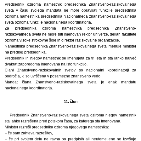
Predsednik oziroma namestnik predsednika Znanstveno-raziskovalnega
sveta v času svojega mandata ne more opravljati funkcije predsednika
oziroma namestnika predsednika Nacionalnega znanstveno-raziskovalnega
sveta oziroma funkcije nacionalnega koordinatorja.
Za predsednika oziroma namestnika predsednika Znanstveno-
raziskovalnega sveta ne more biti imenovan rektor univerze, dekan fakultete
oziroma visoke strokovne šole in direktor raziskovalne organizacije.
Namestnika predsednika Znanstveno-raziskovalnega sveta imenuje minister
na predlog predsednika.
Predsednik in njegov namestnik se imenujeta za tri leta in sta lahko največ
dvakrat zaporedoma imenovana na isto funkcijo.
Člani Znanstveno-raziskovalnih svetov so nacionalni koordinatorji za
področja, ki so uvrščena v posamezno znanstveno vedo.
Mandat člana Znanstveno-raziskovalnega sveta je enak mandatu
nacionalnega koordinatorja.
11. člen
Predsednik Znanstveno-raziskovalnega sveta oziroma njegov namestnik
sta lahko razrešena pred potekom časa, za katerega sta imenovana.
Minister razreši predsednika oziroma njegovega namestnika:
– če sam zahteva razrešitev,
– če pri svojem delu ne ravna po predpisih ali neutemeljeno ne izvršuje