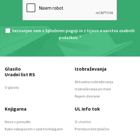
Seznanjen sem s
Splošnimi pogoji
in z
Izjavo o varstvu osebnih
podatkov
. *
Glasilo
Izobraževanja
Uradni list RS
Aktualna izobraževanja
O glasilu
Izobraževanja po meri
Najem dvorane
Knjigarna
UL info tok
Novo v ponudbi
O storitvi
Kako nakupovati v spletni knjigarni
Preizkusi brezplačno