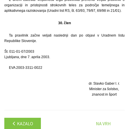
organizaciji in pristojnosti strokovnih teles za področje temeljnega in
aplikativnega raziskovanja (Uradni list RS, št. 63/93, 79/97, 69/98 in 21/01).
30. člen
Ta pravilnik začne veljati naslednji dan po objavi v Uradnem listu
Republike Slovenije.
Št. 011-01-07/2003
Ljubljana, dne 7. aprila 2003.
EVA 2003-3311-0022
dr. Slavko Gaber l. r.
Minister za šolstvo,
znanost in šport
KAZALO
NA VRH