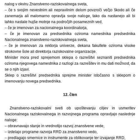
nalog v okviru Znanstveno-raziskovalnega sveta,
– če s svojim nevestnim ali nepravilnim delom povzroči večjo škodo ali če
zanemarja ali malomarno opravlja svoje naloge, tako da nastanejo ali bi
lahko nastale hujše motnje na področjih posameznih ved,
– če je imenovan za nacionalnega koordinatorja,
– če je imenovan za predsednika oziroma namestnika predsednika
Nacionalnega znanstveno-raziskovalnega sveta,
– če je imenovan za rektorja univerze, dekana fakultete oziroma visoke
strokovne šole ali direktorja raziskovalne organizacije.
Minister mora pred sprejemom sklepa o razrešitvi seznaniti predsednika
oziroma njegovega namestnika z razlogi za razrešitev in mu dati možnost, da
se o njih izjavi.
Sklep o razrešitvi predsednika sprejme minister istočasno s sklepom o
imenovanju novega predsednika.
12. člen
Znanstveno-raziskovalni sveti ob upoštevanju ciljev in usmeritev
Nacionalnega raziskovalnega in razvojnega programa opravljajo naslednje
naloge:
– obravnavajo stanje in vrednotijo razvoj znanstvene vede,
– izdelajo programe razvoja RRD za znanstveno vedo,
– predlagajo smernice in instrumente za oblikovanje ter izvajanje RRD,