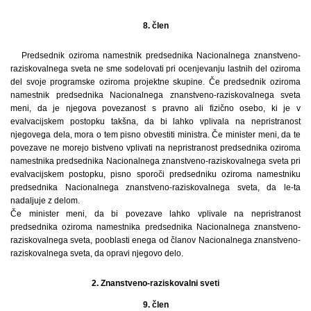
8. člen
Predsednik oziroma namestnik predsednika Nacionalnega znanstveno-
raziskovalnega sveta ne sme sodelovati pri ocenjevanju lastnih del oziroma
del svoje programske oziroma projektne skupine. Če predsednik oziroma
namestnik predsednika Nacionalnega znanstveno-raziskovalnega sveta
meni, da je njegova povezanost s pravno ali fizično osebo, ki je v
evalvacijskem postopku takšna, da bi lahko vplivala na nepristranost
njegovega dela, mora o tem pisno obvestiti ministra. Če minister meni, da te
povezave ne morejo bistveno vplivati na nepristranost predsednika oziroma
namestnika predsednika Nacionalnega znanstveno-raziskovalnega sveta pri
evalvacijskem postopku, pisno sporoči predsedniku oziroma namestniku
predsednika Nacionalnega znanstveno-raziskovalnega sveta, da le-ta
nadaljuje z delom.
Če minister meni, da bi povezave lahko vplivale na nepristranost
predsednika oziroma namestnika predsednika Nacionalnega znanstveno-
raziskovalnega sveta, pooblasti enega od članov Nacionalnega znanstveno-
raziskovalnega sveta, da opravi njegovo delo.
2. Znanstveno-raziskovalni sveti
9. člen