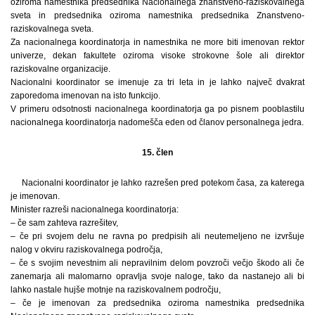
oziroma namestnika predsednika Nacionalnega znanstveno-raziskovalnega
sveta in predsednika oziroma namestnika predsednika Znanstveno-
raziskovalnega sveta.
Za nacionalnega koordinatorja in namestnika ne more biti imenovan rektor
univerze, dekan fakultete oziroma visoke strokovne šole ali direktor
raziskovalne organizacije.
Nacionalni koordinator se imenuje za tri leta in je lahko največ dvakrat
zaporedoma imenovan na isto funkcijo.
V primeru odsotnosti nacionalnega koordinatorja ga po pisnem pooblastilu
nacionalnega koordinatorja nadomešča eden od članov personalnega jedra.
15. člen
Nacionalni koordinator je lahko razrešen pred potekom časa, za katerega
je imenovan.
Minister razreši nacionalnega koordinatorja:
– če sam zahteva razrešitev,
– če pri svojem delu ne ravna po predpisih ali neutemeljeno ne izvršuje
nalog v okviru raziskovalnega področja,
– če s svojim nevestnim ali nepravilnim delom povzroči večjo škodo ali če
zanemarja ali malomarno opravlja svoje naloge, tako da nastanejo ali bi
lahko nastale hujše motnje na raziskovalnem področju,
– če je imenovan za predsednika oziroma namestnika predsednika