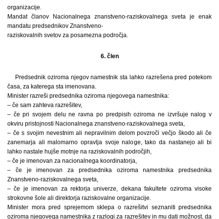
organizacije.
Mandat članov Nacionalnega znanstveno-raziskovalnega sveta je enak
mandatu predsednikov Znanstveno-
raziskovalnih svetov za posamezna področja.
6. člen
Predsednik oziroma njegov namestnik sta lahko razrešena pred potekom
časa, za katerega sta imenovana.
Minister razreši predsednika oziroma njegovega namestnika:
– če sam zahteva razrešitev,
– če pri svojem delu ne ravna po predpisih oziroma ne izvršuje nalog v
okviru pristojnosti Nacionalnega znanstveno-raziskovalnega sveta,
– če s svojim nevestnim ali nepravilnim delom povzroči večjo škodo ali če
zanemarja ali malomarno opravlja svoje naloge, tako da nastanejo ali bi
lahko nastale hujše motnje na raziskovalnih področjih,
– če je imenovan za nacionalnega koordinatorja,
– če je imenovan za predsednika oziroma namestnika predsednika
Znanstveno-raziskovalnega sveta,
– če je imenovan za rektorja univerze, dekana fakultete oziroma visoke
strokovne šole ali direktorja raziskovalne organizacije.
Minister mora pred sprejemom sklepa o razrešitvi seznaniti predsednika
oziroma njegovega namestnika z razlogi za razrešitev in mu dati možnost, da