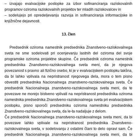
– izvajajo evalvacijske postopke za izbor sofinanciranja raziskovalnih
programov oziroma raziskovalnih projektov ter mladih raziskovalcev in
– sodelujejo pri opredeljevanju razvoja in sofinanciranja informacijske in
knjižnične dejavnosti.
13. člen
Predsednik oziroma namestnik predsednika Znanstveno-raziskovalnega
sveta ne sme sodelovati pri ocenjevanju lastnih del oziroma del svoje
programske oziroma projektne skupine. Če predsednik oziroma namestnik
predsednika Znanstveno-raziskovalnega sveta meni, da je njegova
povezanost s pravno ali fizično osebo, ki je v evalvacijskem postopku takšna,
da bi lahko vplivala na nepristranost njegovega dela, mora o tem pisno
obvestiti predsednika Nacionalnega znanstveno-raziskovalnega sveta. Če
predsednik Nacionalnega znanstveno-raziskovalnega sveta meni, da te
povezave ne morejo bistveno vplivati na nepristranost predsednika oziroma
namestnika predsednika Znanstveno-raziskovalnega sveta pri evalvacijskem
postopku, pisno sporoči predsedniku oziroma namestniku predsednika
Znanstveno-raziskovalnega sveta, da le-ta nadaljuje z delom.
Če predsednik Nacionalnega znanstveno-raziskovalnega sveta meni, da bi
povezave lahko vplivale na nepristranost predsednika Znanstveno-
raziskovalnega sveta, v sodelovanju z ostalimi člani to delo opravi sam. Če
predsednik Nacionalnega znanstveno-raziskovalnega sveta meni, da bi