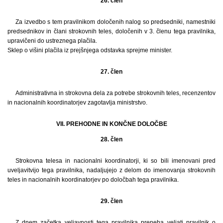
26. člen
Za izvedbo s tem pravilnikom določenih nalog so predsedniki, namestniki
predsednikov in člani strokovnih teles, določenih v 3. členu tega pravilnika,
upravičeni do ustreznega plačila.
Sklep o višini plačila iz prejšnjega odstavka sprejme minister.
27. člen
Administrativna in strokovna dela za potrebe strokovnih teles, recenzentov
in nacionalnih koordinatorjev zagotavlja ministrstvo.
VII. PREHODNE IN KONČNE DOLOČBE
28. člen
Strokovna telesa in nacionalni koordinatorji, ki so bili imenovani pred
uveljavitvijo tega pravilnika, nadaljujejo z delom do imenovanja strokovnih
teles in nacionalnih koordinatorjev po določbah tega pravilnika.
29. člen
Z dnem začetka veljavnosti tega pravilnika preneha veljati pravilnik o