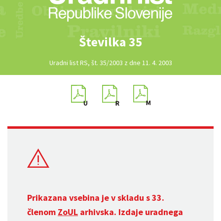
Številka 35
Uradni list RS, št. 35/2003 z dne 11. 4. 2003
Prikazana vsebina je v skladu s 33.
členom
ZoUL
arhivska. Izdaje uradnega