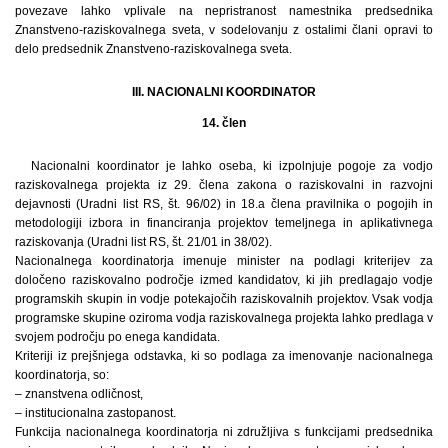
povezave lahko vplivale na nepristranost namestnika predsednika
Znanstveno-raziskovalnega sveta, v sodelovanju z ostalimi člani opravi to
delo predsednik Znanstveno-raziskovalnega sveta.
III. NACIONALNI KOORDINATOR
14. člen
Nacionalni koordinator je lahko oseba, ki izpolnjuje pogoje za vodjo
raziskovalnega projekta iz 29. člena zakona o raziskovalni in razvojni
dejavnosti (Uradni list RS, št. 96/02) in 18.a člena pravilnika o pogojih in
metodologiji izbora in financiranja projektov temeljnega in aplikativnega
raziskovanja (Uradni list RS, št. 21/01 in 38/02).
Nacionalnega koordinatorja imenuje minister na podlagi kriterijev za
določeno raziskovalno področje izmed kandidatov, ki jih predlagajo vodje
programskih skupin in vodje potekajočih raziskovalnih projektov. Vsak vodja
programske skupine oziroma vodja raziskovalnega projekta lahko predlaga v
svojem področju po enega kandidata.
Kriteriji iz prejšnjega odstavka, ki so podlaga za imenovanje nacionalnega
koordinatorja, so:
– znanstvena odličnost,
– institucionalna zastopanost.
Funkcija nacionalnega koordinatorja ni združljiva s funkcijami predsednika