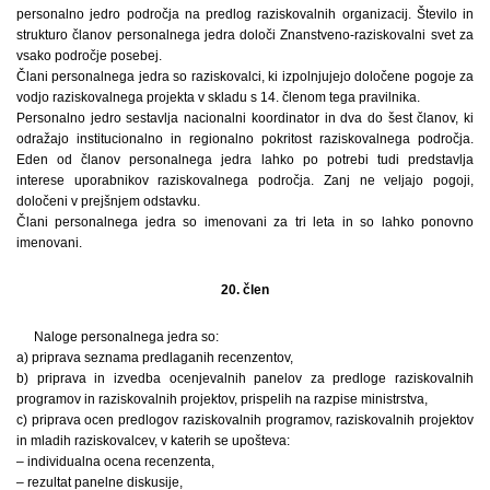
personalno jedro področja na predlog raziskovalnih organizacij. Število in
strukturo članov personalnega jedra določi Znanstveno-raziskovalni svet za
vsako področje posebej.
Člani personalnega jedra so raziskovalci, ki izpolnjujejo določene pogoje za
vodjo raziskovalnega projekta v skladu s 14. členom tega pravilnika.
Personalno jedro sestavlja nacionalni koordinator in dva do šest članov, ki
odražajo institucionalno in regionalno pokritost raziskovalnega področja.
Eden od članov personalnega jedra lahko po potrebi tudi predstavlja
interese uporabnikov raziskovalnega področja. Zanj ne veljajo pogoji,
določeni v prejšnjem odstavku.
Člani personalnega jedra so imenovani za tri leta in so lahko ponovno
imenovani.
20. člen
Naloge personalnega jedra so:
a) priprava seznama predlaganih recenzentov,
b) priprava in izvedba ocenjevalnih panelov za predloge raziskovalnih
programov in raziskovalnih projektov, prispelih na razpise ministrstva,
c) priprava ocen predlogov raziskovalnih programov, raziskovalnih projektov
in mladih raziskovalcev, v katerih se upošteva:
– individualna ocena recenzenta,
– rezultat panelne diskusije,