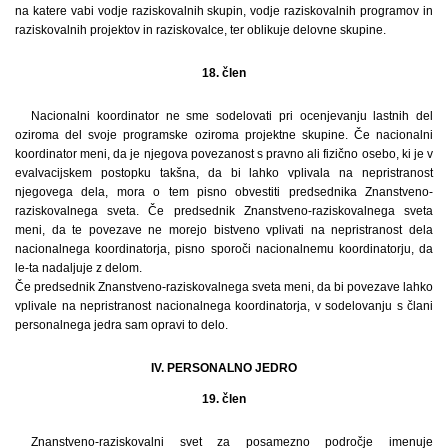
na katere vabi vodje raziskovalnih skupin, vodje raziskovalnih programov in
raziskovalnih projektov in raziskovalce, ter oblikuje delovne skupine.
18. člen
Nacionalni koordinator ne sme sodelovati pri ocenjevanju lastnih del
oziroma del svoje programske oziroma projektne skupine. Če nacionalni
koordinator meni, da je njegova povezanost s pravno ali fizično osebo, ki je v
evalvacijskem postopku takšna, da bi lahko vplivala na nepristranost
njegovega dela, mora o tem pisno obvestiti predsednika Znanstveno-
raziskovalnega sveta. Če predsednik Znanstveno-raziskovalnega sveta
meni, da te povezave ne morejo bistveno vplivati na nepristranost dela
nacionalnega koordinatorja, pisno sporoči nacionalnemu koordinatorju, da
le-ta nadaljuje z delom.
Če predsednik Znanstveno-raziskovalnega sveta meni, da bi povezave lahko
vplivale na nepristranost nacionalnega koordinatorja, v sodelovanju s člani
personalnega jedra sam opravi to delo.
IV. PERSONALNO JEDRO
19. člen
Znanstveno-raziskovalni svet za posamezno področje imenuje