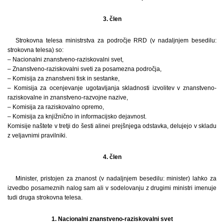
3. člen
Strokovna telesa ministrstva za področje RRD (v nadaljnjem besedilu:
strokovna telesa) so:
– Nacionalni znanstveno-raziskovalni svet,
– Znanstveno-raziskovalni sveti za posamezna področja,
– Komisija za znanstveni tisk in sestanke,
– Komisija za ocenjevanje ugotavljanja skladnosti izvolitev v znanstveno-
raziskovalne in znanstveno-razvojne nazive,
– Komisija za raziskovalno opremo,
– Komisija za knjižnično in informacijsko dejavnost.
Komisije naštete v tretji do šesti alinei prejšnjega odstavka, delujejo v skladu
z veljavnimi pravilniki.
4. člen
Minister, pristojen za znanost (v nadaljnjem besedilu: minister) lahko za
izvedbo posameznih nalog sam ali v sodelovanju z drugimi ministri imenuje
tudi druga strokovna telesa.
1. Nacionalni znanstveno-raziskovalni svet