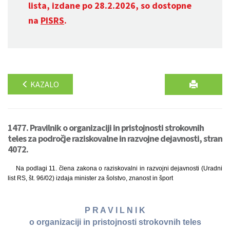
lista, izdane po 28.2.2026, so dostopne
na
PISRS
.
KAZALO
1477. Pravilnik o organizaciji in pristojnosti strokovnih
teles za področje raziskovalne in razvojne dejavnosti, stran
4072.
Na podlagi 11. člena zakona o raziskovalni in razvojni dejavnosti (Uradni
list RS, št. 96/02) izdaja minister za šolstvo, znanost in šport
P R A V I L N I K
o organizaciji in pristojnosti strokovnih teles