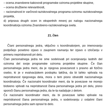
– ocena znanstvene kakovosti programske oziroma projektne skupine,
– ocena družbene relevantnosti,
– racionalnost in varčnost raziskovalnega programa oziroma raziskovalnega
projekta,
d) priprava drugih ocen in ekspertnih mnenj po nalogu nacionalnega
koordinatorja oziroma Znanstveno-raziskovalnega sveta.
21. člen
Člani personalnega jedra, vključno s koordinatorjem, po imenovanju
podpišejo posebno izjavo o zaupnem ravnanju ter izjavo o izločanju v
primeru nepristranosti pri delu.
Član personalnega jedra ne sme sodelovati pri ocenjevanju lastnih del
oziroma del svoje programske oziroma projektne skupine. Če član
personalnega jedra meni, da je njegova povezanost s pravno ali fizično
osebo, ki je v evalvacijskem postopku takšna, da bi lahko vplivala na
nepristranost njegovega dela, mora o tem pisno obvestiti nacionalnega
koordinatorja. Če nacionalni koordinator meni, da te povezave ne morejo
bistveno vplivati na nepristranost člana personalnega jedra pri delu, pisno
sporoči članu personalnega jedra, da le-ta nadaljuje z delom.
Če nacionalni koordinator meni, da bi povezave lahko vplivale na
nepristranost člana personalnega jedra, v sodelovanju z ostalimi člani
personalnega jedra sam opravi to delo.