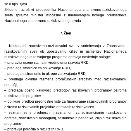
se o njih izjavi.
Sklep o razrešitvi predsednika Nacionalnega znanstveno-raziskovalnega
sveta sprejme minister istočasno z imenovanjem novega predsednika
Nacionalnega znanstveno-raziskovalnega sveta.
7. člen
Nacionalni znanstveno-raziskovalni svet v sodelovanju z Znanstveno-
raziskovalnimi sveti ob upoštevanju ciljev in usmeritev Nacionalnega
raziskovalnega in razvojnega programa opravlja naslednje naloge:
– pripravlja oceno stanja in vrednotenja razvoja RRD,
– predlaga smernice za oblikovanje RRD,
– predlaga instrumente in ukrepe za izvajanje RRD,
– predlaga okvirna razmerja proračunskih sredstev med raziskovalnimi
področji,
– predlaga oceno kakovosti predlogov raziskovalnih programov oziroma
raziskovalnih projektov,
– oblikuje predlog prednostne liste za financiranje raziskovalnih programov
oziroma raziskovalnih projektov ter mladih raziskovalcev,
– seznani se s prednostnim seznamom za sofinanciranje raziskovalne
opreme, znanstvenih monografij, sestankov in periodike, ciljnih raziskovalnih
programov,
– pripravlja poročila o rezultatih RRD.