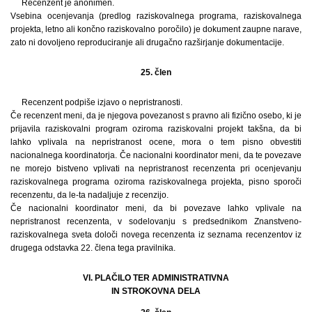
Recenzent je anonimen.
Vsebina ocenjevanja (predlog raziskovalnega programa, raziskovalnega
projekta, letno ali končno raziskovalno poročilo) je dokument zaupne narave,
zato ni dovoljeno reproduciranje ali drugačno razširjanje dokumentacije.
25. člen
Recenzent podpiše izjavo o nepristranosti.
Če recenzent meni, da je njegova povezanost s pravno ali fizično osebo, ki je
prijavila raziskovalni program oziroma raziskovalni projekt takšna, da bi
lahko vplivala na nepristranost ocene, mora o tem pisno obvestiti
nacionalnega koordinatorja. Če nacionalni koordinator meni, da te povezave
ne morejo bistveno vplivati na nepristranost recenzenta pri ocenjevanju
raziskovalnega programa oziroma raziskovalnega projekta, pisno sporoči
recenzentu, da le-ta nadaljuje z recenzijo.
Če nacionalni koordinator meni, da bi povezave lahko vplivale na
nepristranost recenzenta, v sodelovanju s predsednikom Znanstveno-
raziskovalnega sveta določi novega recenzenta iz seznama recenzentov iz
drugega odstavka 22. člena tega pravilnika.
VI. PLAČILO TER ADMINISTRATIVNA
IN STROKOVNA DELA