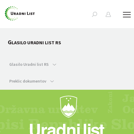
G
LASILO URADNI LIST RS
Glasilo Uradni list RS
Preklic dokumentov