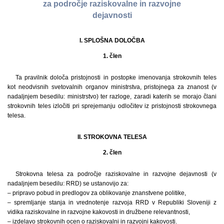
za področje raziskovalne in razvojne
dejavnosti
I. SPLOŠNA DOLOČBA
1. člen
Ta pravilnik določa pristojnosti in postopke imenovanja strokovnih teles
kot neodvisnih svetovalnih organov ministrstva, pristojnega za znanost (v
nadaljnjem besedilu: ministrstvo) ter razloge, zaradi katerih se morajo člani
strokovnih teles izločiti pri sprejemanju odločitev iz pristojnosti strokovnega
telesa.
II. STROKOVNA TELESA
2. člen
Strokovna telesa za področje raziskovalne in razvojne dejavnosti (v
nadaljnjem besedilu: RRD) se ustanovijo za:
– pripravo pobud in predlogov za oblikovanje znanstvene politike,
– spremljanje stanja in vrednotenje razvoja RRD v Republiki Sloveniji z
vidika raziskovalne in razvojne kakovosti in družbene relevantnosti,
– izdelavo strokovnih ocen o raziskovalni in razvojni kakovosti.